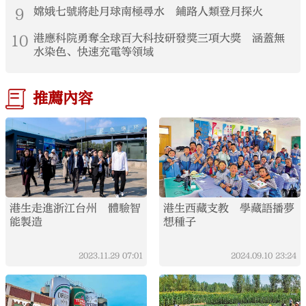
9
嫦娥七號將赴月球南極尋水 鋪路人類登月探火
10
港應科院勇奪全球百大科技研發獎三項大獎 涵蓋無
水染色、快速充電等領域
推薦內容
港生走進浙江台州 體驗智
港生西藏支教 學藏語播夢
能製造
想種子
2023.11.29
07:01
2024.09.10
23:24