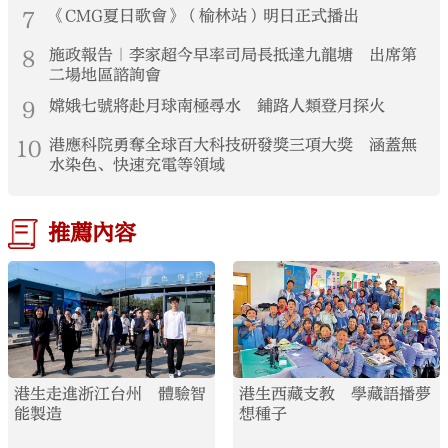
7
《CMG夏日歌會》（榆林站）明日正式播出
8
施政報告｜李家超今早率司局長抵達九龍塘 出席第
二場地區諮詢會
9
嫦娥七號將赴月球南極尋水 鋪路人類登月探火
10
港應科院勇奪全球百大科技研發獎三項大獎 涵蓋無
水染色、快速充電等領域
推薦內容
港生走進浙江台州 體驗智
港生西藏支教 學藏語播夢
能製造
想種子