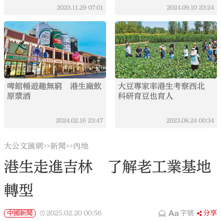
2023.11.29
07:01
2024.09.10
23:24
啤館暢遊趣無窮 港生廠飲
大豆專家率港生考察西北
原漿酒
科研育豆也育人
2024.02.16
23:47
2023.08.24
00:34
大公文匯網
新聞
內地
>>
>>
港生走進吉林 了解老工業基地
轉型
中國新聞
2025.02.20
00:56
字號
分享