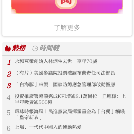
了解更多
熱榜
時間鏈
1
永和豆漿創始人林炳生去世 享年70歲
2
（有片）美國參議院投票確認布蘭奇任司法部長
3
「白海豚」來襲 國家防總應急管理部啟動響應
4
投資推廣署超額完成KPI增逾2.1萬崗位 丘應樺：上
半年吸資逾500億
5
環球時報海風｜民進黨當局揮霍重金為「台獨」編織
「皇帝新衣」
6
上場，一代代中國人的運動熱愛