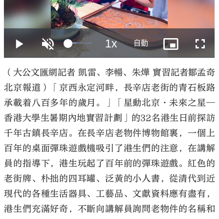
大公文匯
（大公文匯網記者 凱雷、李暢、朱燁 實習記者鄒孟奇
北京報道）「京西永定河畔，長辛店老街的青石板路
承載着八百多年的歲月。」「星動北京•未來之星—
香港大學生暑期內地實習計劃」的32名港生日前探訪
千年古鎮長辛店。在長辛店老物件博物館裏，一個上
百年的桌面彈珠遊戲機吸引了港生們的注意，在講解
員的指導下，港生玩起了百年前的彈珠遊戲。紅色的
老街牌、朴拙的四耳罐、泛黃的小人書，從清代到近
現代的各種生活器具、工藝品、文獻資料應有盡有，
港生們充滿好奇，不斷向講解員詢問老物件的名稱和