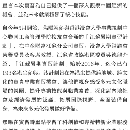
直言本次實習為自己提供了一個深入觀察中國經濟的
機會，並為未來就業積累了核心技能。
自今年5月開始，焦暘就參與香港浸會大學事業策劃中
心聯同工商管理學院校友會合辦的「江蘇暑期實習計
劃」，在中金財富江蘇分公司實習。浸會大學諮議會
榮譽委員及客席教授、江蘇省政協港區委員吳德龍介
紹，「江蘇暑期實習計劃」始於2016年，迄今已有
193名港生參與。該計劃旨在為港生提供跨地域、跨文
化的寶貴專業實習機會，讓他們親身感受多元文化職
場的氛圍，提升專業技能與職業素養，深化對內地社
會及經濟發展的認識，拓展國際視野，全面裝備自
身，為未來多元化發展做好準備。
焦暘在實習時重點學習了科創債和專精特新企業服務