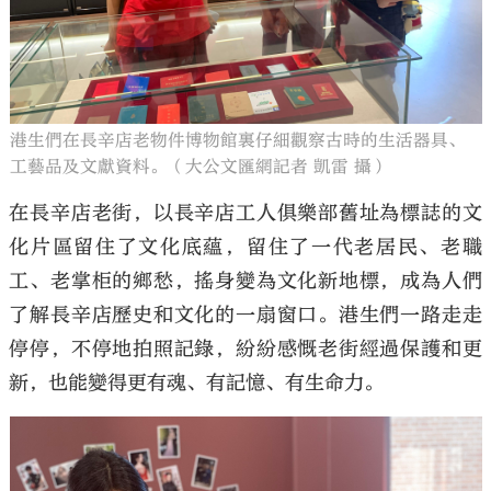
港生們在長辛店老物件博物館裏仔細觀察古時的生活器具、
工藝品及文獻資料。（大公文匯網記者 凱雷 攝）
在長辛店老街，以長辛店工人俱樂部舊址為標誌的文
化片區留住了文化底蘊，留住了一代老居民、老職
工、老掌柜的鄉愁，搖身變為文化新地標，成為人們
了解長辛店歷史和文化的一扇窗口。港生們一路走走
停停，不停地拍照記錄，紛紛感慨老街經過保護和更
新，也能變得更有魂、有記憶、有生命力。