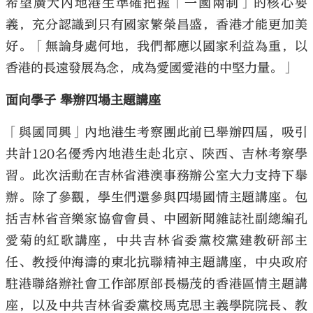
希望廣大內地港生準確把握「一國兩制」的核心要
義，充分認識到只有國家繁榮昌盛，香港才能更加美
好。「無論身處何地，我們都應以國家利益為重，以
香港的長遠發展為念，成為愛國愛港的中堅力量。」
面向學子 舉辦四場主題講座
「與國同興」內地港生考察團此前已舉辦四屆，吸引
共計120名優秀內地港生赴北京、陝西、吉林考察學
習。此次活動在吉林省港澳事務辦公室大力支持下舉
辦。除了參觀，學生們還參與四場國情主題講座。包
括吉林省音樂家協會會員、中國新聞雜誌社副總編孔
愛菊的紅歌講座，中共吉林省委黨校黨建教研部主
任、教授仲海濤的東北抗聯精神主題講座，中央政府
駐港聯絡辦社會工作部原部長楊茂的香港區情主題講
座，以及中共吉林省委黨校馬克思主義學院院長、教