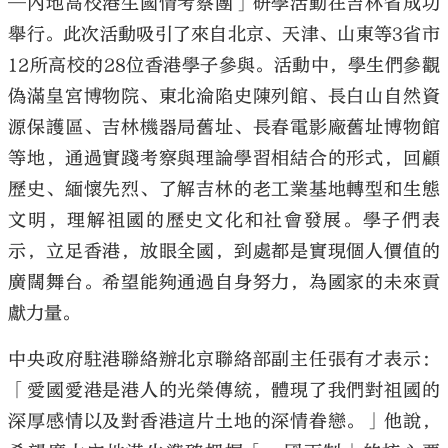
─內地高校港生國情考察團」研學活動在吉林省成功
舉行。此次活動吸引了來自北京、天津、山東等3省市
12所高校的28位香港學子參與。活動中，學生們參觀
偽滿皇宮博物院、東北淪陷史陳列館、長白山自然資
源保護區、吉林機器局舊址、長春電影廠舊址博物館
等地，通過實踐考察與理論學習相結合的形式，回顧
歷史、緬懷先烈、了解吉林的老工業基地轉型和生態
文明，理解祖國的歷史文化和社會發展。學子們表
示，立足香港，放眼全國，到處都是實現個人價值的
廣闊舞台。希望能夠通過自身努力，為國家的未來貢
獻力量。
中央政府駐港聯絡辦北京聯絡部副主任張有才表示：
「愛國愛港是港人的光榮傳統，體現了我們對祖國的
深厚感情以及對香港這片土地的深情眷戀。」他說，