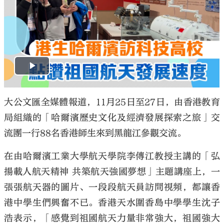
大公文匯全媒體報道，11月25日至27日，由香港教育
局組織的「哈爾濱歷史文化及經濟發展探索之旅」交
流團一行88名香港師生來到黑龍江參觀交流。
在由哈爾濱工業大學航天學院李傳江教授主講的「弘
揚載人航天精神 共築航天強國夢想」主題講座上，一
張張航天器的圖片、一段段航天員訪問視頻，都讓香
港中學生們興奮不已。香港天水圍香島中學學生沈子
浩表示，「感覺到祖國航天力量非常強大，祖國強大