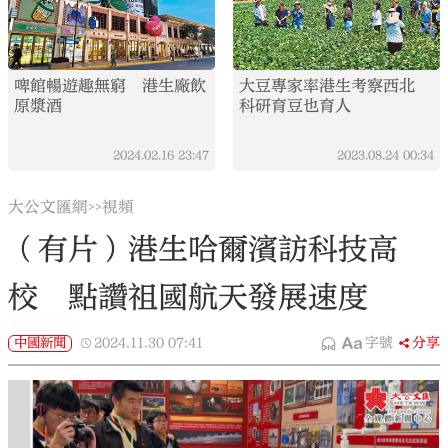
啤館暢遊趣無窮 港生廠飲
大豆專家率港生考察西北
原漿酒
科研育豆也育人
2024.02.16
23:47
2023.08.24
00:34
大公文匯網
視頻
>>
（有片）港生哈爾濱訪科技高
校 點讚祖國航天發展速度
中國新聞
2024.11.30
07:41
字號
分享