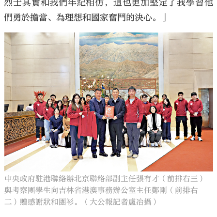
烈士其實和我們年紀相仿，這也更加堅定了我學習他
們勇於擔當、為理想和國家奮鬥的決心。」
中央政府駐港聯絡辦北京聯絡部副主任張有才（前排右三）
與考察團學生向吉林省港澳事務辦公室主任鄭剛（前排右
二）贈感謝狀和團衫。（大公報記者盧冶攝）