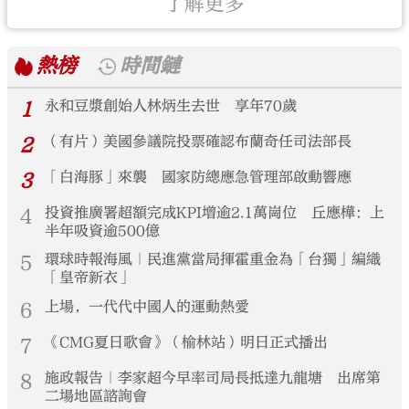
了解更多
熱榜
時間鏈
1
永和豆漿創始人林炳生去世 享年70歲
2
（有片）美國參議院投票確認布蘭奇任司法部長
3
「白海豚」來襲 國家防總應急管理部啟動響應
4
投資推廣署超額完成KPI增逾2.1萬崗位 丘應樺：上
半年吸資逾500億
5
環球時報海風｜民進黨當局揮霍重金為「台獨」編織
「皇帝新衣」
6
上場，一代代中國人的運動熱愛
7
《CMG夏日歌會》（榆林站）明日正式播出
8
施政報告｜李家超今早率司局長抵達九龍塘 出席第
二場地區諮詢會