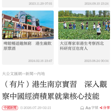
2023.11.29
07:01
2024.09.10
23:24
啤館暢遊趣無窮 港生廠飲
大豆專家率港生考察西北
原漿酒
科研育豆也育人
2024.02.16
23:47
2023.08.24
00:34
大公文匯網
新聞
內地
>>
>>
（有片）港生南京實習 深入觀
察中國經濟積累就業核心技能
中國新聞
2026.07.29
02:21
字號
分享