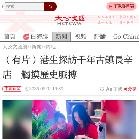
下載客戶端
首頁
白海豚
新聞
視頻
評論
Go Chin
大公文匯網
新聞
內地
>>
>>
（有片）港生探訪千年古鎮長辛
店 觸摸歷史脈搏
中國新聞
2025.08.01
19:33
字號
分享