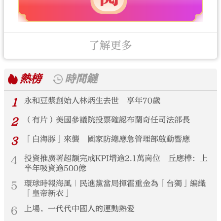
了解更多
熱榜
時間鏈
1
永和豆漿創始人林炳生去世 享年70歲
2
（有片）美國參議院投票確認布蘭奇任司法部長
3
「白海豚」來襲 國家防總應急管理部啟動響應
4
投資推廣署超額完成KPI增逾2.1萬崗位 丘應樺：上
半年吸資逾500億
5
環球時報海風｜民進黨當局揮霍重金為「台獨」編織
「皇帝新衣」
6
上場，一代代中國人的運動熱愛