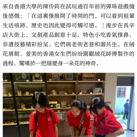
來自香港大學的陳伶莉在試玩過百年前的彈珠遊戲機
後感慨：「在這裏像推開了時間的門，可以看到祖輩
生活痕跡，歷史也因此變得可觸可感。」漫步在長辛
店大街上，文創產品創意十足，特色小吃香氣撲鼻，
非遺技藝精彩紛呈，它們與老街老巷和諧共生。在絨
花展館，愛美的香港女生們紛紛圍觀絨花師傅製作的
過程，驚嘆於一把線變身一朵花的神奇。