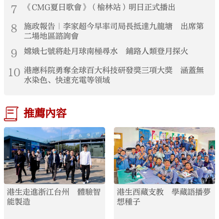
7
《CMG夏日歌會》（榆林站）明日正式播出
8
施政報告｜李家超今早率司局長抵達九龍塘 出席第
二場地區諮詢會
9
嫦娥七號將赴月球南極尋水 鋪路人類登月探火
10
港應科院勇奪全球百大科技研發獎三項大獎 涵蓋無
水染色、快速充電等領域
推薦內容
港生走進浙江台州 體驗智
港生西藏支教 學藏語播夢
能製造
想種子