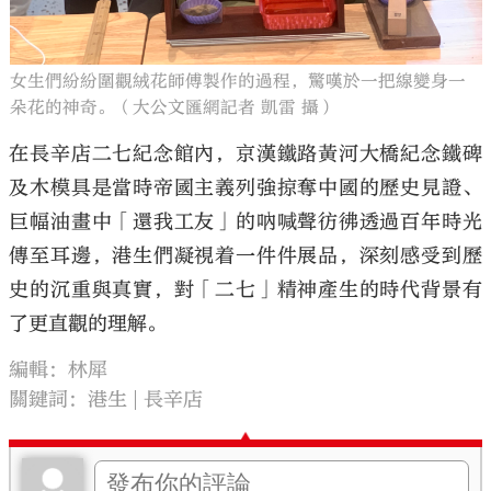
女生們紛紛圍觀絨花師傅製作的過程，驚嘆於一把線變身一
朵花的神奇。（大公文匯網記者 凱雷 攝）
在長辛店二七紀念館內，京漢鐵路黃河大橋紀念鐵碑
及木模具是當時帝國主義列強掠奪中國的歷史見證、
巨幅油畫中「還我工友」的吶喊聲彷彿透過百年時光
傳至耳邊，港生們凝視着一件件展品，深刻感受到歷
史的沉重與真實，對「二七」精神產生的時代背景有
了更直觀的理解。
編輯：林犀
關鍵詞：
港生
長辛店