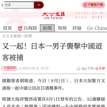
下載客戶端
首頁
白海豚
新聞
視頻
評論
Go Chin
大公文匯網
新聞
>>
又一起！日本一男子襲擊中國遊
客被捕
中國即時
2025.08.01
18:37
字號
分享
據觀察者網報道，今日（8月1日），日本大阪警方又
通報一起中國公民在日遇襲事件。
根據大阪府警西成署在8月1日發布的公告，32歲嫌疑
人高木杏（無職業）因涉嫌對一名中國籍遊客實施搶