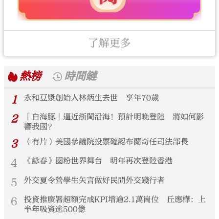
了解更多
熱榜
時間鏈
1
永和豆漿創始人林炳生去世 享年70歲
2
「白海豚」逼近浙閩沿海！預計明晚登陸 將如何影
響我國？
3
（有片）美國參議院投票確認布蘭奇任司法部長
4
《詠春》圈粉世界舞台 明年再次登陸香港
5
外交夏令營學生矢言做好民間外交踐行者
6
投資推廣署超額完成KPI增逾2.1萬崗位 丘應樺：上
半年吸資逾500億