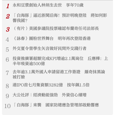
1
永和豆漿創始人林炳生去世 享年70歲
2
「白海豚」逼近浙閩沿海！預計明晚登陸 將如何影
響我國？
3
（有片）美國參議院投票確認布蘭奇任司法部長
4
《詠春》圈粉世界舞台 明年再次登陸香港
5
外交夏令營學生矢言做好民間外交踐行者
6
投資推廣署超額完成KPI增逾2.1萬崗位 丘應樺：上
半年吸資逾500億
7
去年逾3.1萬外國人申請留港工作簽證 羅奇抹黑論
被打臉
8
港IPO首七月集資額3282億 按年飆1.5倍
9
大公社評｜經濟動能強勁 外資信心續增
10
「白海豚」來襲 國家防總應急管理部啟動響應