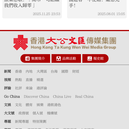
我們收入歸零」
手！
2025.11.25
23:53
2025.08.01
15:05
集團簡介
品牌活動
報史館
新聞
香港
內地
大灣區
台海
國際
財經
視頻
熱點
直播
精選
評論
社評
來論
港評論
Go China
Discover China
China Live
Real China
文娛
文化
體育
娛樂
港飲港色
大文號
政務號
個人號
機構號
專題
新聞專題
特別策劃