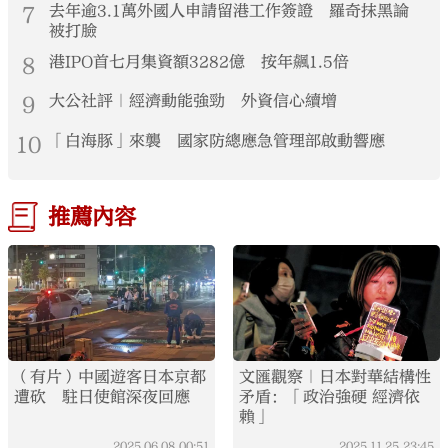
7
去年逾3.1萬外國人申請留港工作簽證 羅奇抹黑論
被打臉
8
港IPO首七月集資額3282億 按年飆1.5倍
9
大公社評｜經濟動能強勁 外資信心續增
10
「白海豚」來襲 國家防總應急管理部啟動響應
推薦內容
（有片）中國遊客日本京都
文匯觀察｜日本對華結構性
遭砍 駐日使館深夜回應
矛盾：「政治強硬 經濟依
賴」
2025.06.08
00:51
2025.11.25
23:45