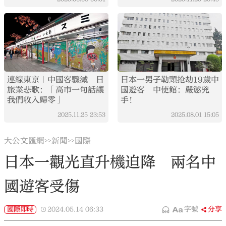
連線東京｜中國客驟減 日
日本一男子勒頸抢劫19歲中
旅業悲歌：「高市一句話讓
國遊客 中使館：嚴懲兇
我們收入歸零」
手！
2025.11.25
23:53
2025.08.01
15:05
大公文匯網
新聞
國際
>>
>>
日本一觀光直升機迫降 兩名中
國遊客受傷
國際即時
2024.05.14
06:33
字號
分享