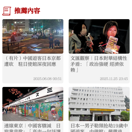
推薦內容
（有片）中國遊客日本京都
文匯觀察｜日本對華結構性
遭砍 駐日使館深夜回應
矛盾：「政治強硬 經濟依
賴」
2025.06.08
00:51
2025.11.25
23:45
連線東京｜中國客驟減 日
日本一男子勒頸抢劫19歲中
旅業悲歌：「高市一句話讓
國遊客 中使館：嚴懲兇