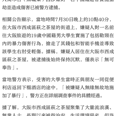
劫並造成傷害已被警方逮捕。
相關公告顯示，當地時間7月30日晚上約10點40分，
在大阪市西成區萩之茶屋的街道上，嫌疑人對一名前
大公文匯
往大阪旅遊的19歲中國籍男大學生實施了包括勒頸在
內的暴力傷害行為，搶走了其錢包和智能手機並導致
該學生右肘受輕傷。據稱，嫌疑人居住在大阪市西成
區萩之茶屋，被逮捕後始終保持沉默，僅表示「無可
奉告」。
當地警方表示，受害的大學生當時正與朋友一同從便
利店返回下榻酒店的途中，「被嫌疑人無緣無故地施
加了暴行」，警方正在詳細調查事件的具體經過。
據了解，大阪市西成區萩之茶屋聚集了大量流浪漢、
無業人士，長期以來被指治安、生活環境惡劣，但許