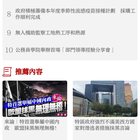
政府積極籌備本年度季節性流感疫苗接種計劃 採購工
8
作順利完成
9
無人機助監察工地熱工序和熱源
10
公務員學院舉辦首場「部門領導經驗分享會」
推薦內容
來論｜特首選舉屬中國內
特區政府強烈不滿美西方國
政 歐盟抹黑無理無稽！
家對潛逃者措施抹黑言論