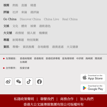
視頻
熱點
直播
精選
評論
社評
來論
港評論
Go China
Discover China
China Live
Real China
文娛
文化
體育
娛樂
港飲港色
大文號
政務號
個人號
機構號
專題
新聞專題
特別策劃
資訊
專欄+
資訊推薦
各地動態
港澳速遞
大文健康
友情鏈接：
香港商報網
香港衛視
香港經濟導報
星島環球網
中評網
海峽網
閩南網
台海網
合作夥伴：
投資甘肅
私隱政策聲明
聯繫我們
商務合作
加入我們
香港大公文匯傳媒集團有限公司版權所有