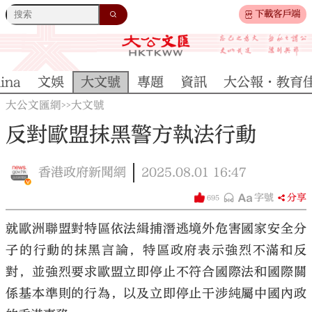
下載客戶端
ina
文娛
大文號
專題
資訊
大公報·教育
大公文匯網
大文號
>>
反對歐盟抹黑警方執法行動
香港政府新聞網
2025.08.01
16:47
字號
分享
695
就歐洲聯盟對特區依法緝捕潛逃境外危害國家安全分
子的行動的抹黑言論，特區政府表示強烈不滿和反
對，並強烈要求歐盟立即停止不符合國際法和國際關
係基本準則的行為，以及立即停止干涉純屬中國內政