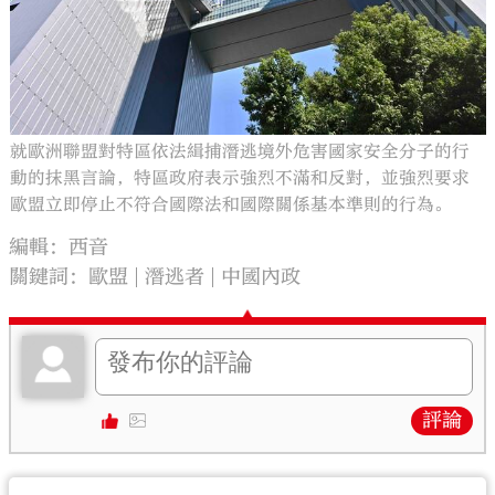
就歐洲聯盟對特區依法緝捕潛逃境外危害國家安全分子的行
動的抹黑言論，特區政府表示強烈不滿和反對，並強烈要求
歐盟立即停止不符合國際法和國際關係基本準則的行為。
編輯：西音
關鍵詞：
歐盟
潛逃者
中國內政
評論