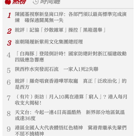
熱榜
時間鏈
1
陳國基視察新皇崗口岸：各部門須以最高標準完成演
練 確保通關萬無一失
2
銳評｜記協「炒散雜軍」操控「黑箱選舉」
3
崔朝陽履新紫荊文化集團總經理
4
「白海豚」登陸倒計時！國家防總針對浙江福建啟動
四級應急響應
5
陝西柞水突發泥石流 一家人1死2失聯
6
銳評｜羅奇唱衰香港嘩眾取寵 真正「泛政治化」的
是西方
7
（有片）街訪｜月入10萬在港算「窮人」？港人每月
收支大揭秘！
8
天文台：今起一連4日高溫酷熱 新界部分地區氣溫
或達36度
9
港區全國人大代表體悟紅色精神 冀港青繼承先輩們
不屈不撓精神