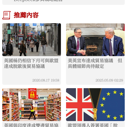
推薦內容
英國稱仍相信下月可與歐盟
美英宣布達成貿易協議 但
達成脫歐後貿易協議
具體細節尚待敲定
2020.08.17
19:58
2025.05.09
02:29
英國與印度達成雙邊貿易協
歐盟領導人簽署英國「脫