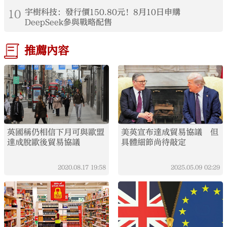
10
宇樹科技：發行價150.80元！8月10日申購
DeepSeek參與戰略配售
推薦內容
英國稱仍相信下月可與歐盟
美英宣布達成貿易協議 但
達成脫歐後貿易協議
具體細節尚待敲定
2020.08.17
19:58
2025.05.09
02:29