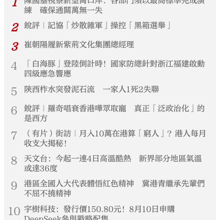
1
陳國基視察新皇崗口岸：各部門須以最高標準完成演
練 確保通關萬無一失
2
銳評｜記協「炒散雜軍」操控「黑箱選舉」
3
崔朝陽履新紫荊文化集團總經理
4
「白海豚」登陸倒計時！國家防總針對浙江福建啟動
四級應急響應
5
陝西柞水突發泥石流 一家人1死2失聯
6
銳評｜羅奇唱衰香港嘩眾取寵 真正「泛政治化」的
是西方
7
（有片）街訪｜月入10萬在港算「窮人」？港人每月
收支大揭秘！
8
天文台：今起一連4日高溫酷熱 新界部分地區氣溫
或達36度
9
港區全國人大代表體悟紅色精神 冀港青繼承先輩們
不屈不撓精神
10
宇樹科技：發行價150.80元！8月10日申購
DeepSeek參與戰略配售