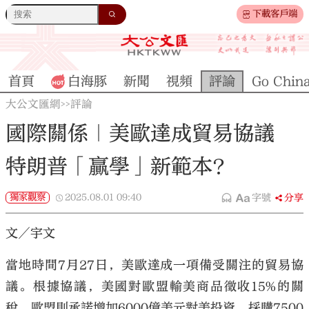
下載客戶端
首頁
白海豚
新聞
視頻
評論
Go Chin
大公文匯網
評論
>>
國際關係｜美歐達成貿易協議
特朗普「贏學」新範本？
獨家觀察
2025.08.01
09:40
字號
分享
文／宇文
當地時間7月27日，美歐達成一項備受關注的貿易協
議。根據協議，美國對歐盟輸美商品徵收15%的關
稅，歐盟則承諾增加6000億美元對美投資、採購7500