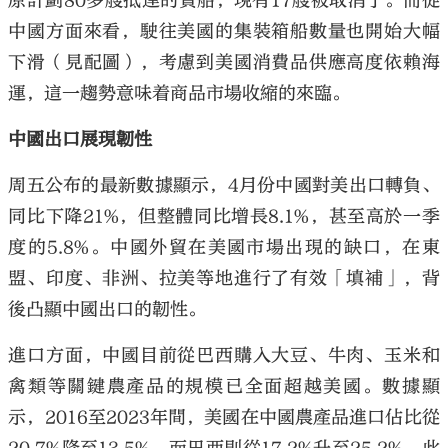
原計劃80多艘抵達的貨船，現有17艘被取消了。而從
中國方面來看，駛往美國的集裝箱船數量也開始大幅
下滑（見配圖），考慮到美國消費品供應高度依賴海
運，這一趨勢意味着商品市場收縮的來臨。
中國出口展現韌性
周五公布的最新數據顯示，4月份中國對美出口轉負、
同比下降21%，但整體同比增長8.1%，甚至高於一季
度的5.8%。中國外貿在美國市場出現的缺口，在東
盟、印度、非洲、拉美等地進行了有效「填補」，背
後凸顯中國出口的韌性。
進口方面，中國目前從巴西購入大豆、牛肉、玉米和
禽類等關鍵農產品的規模已全面超越美國。數據顯
示，2016至2023年間，美國在中國農產品進口佔比從