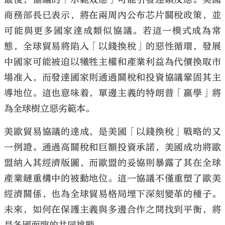
商務部長已表示，將在兩周內公布芯片關稅政策，並
可能與更多國家達成類似協議。若這一模式成為常
態，全球貿易將陷入「以錢換稅」的惡性循環，發展
中國家可能被迫以犧牲主權和產業利益為代價換取市
場准入，而發達國家則通過關稅和投資協議鞏固其主
導地位。這也意味着，單邊主義的特朗普「贏學」將
為全球樹立惡劣範本。
美歐貿易協議的達成，是美國「以錢換稅」戰略的又
一例證。通過高關稅和巨額投資承諾，美國成功將歐
盟納入其經濟版圖，而歐盟的妥協則暴露了其在全球
產業鏈重構中的被動地位。這一協議不僅重塑了歐美
經濟關係，也為全球貿易格局埋下深刻變革的種子。
未來，如何在保護主義與多邊合作之間找到平衡，將