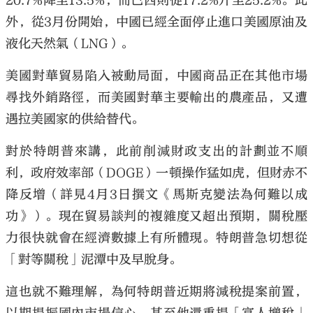
20.7%降至13.5%，而巴西則從17.2%升至25.2%。此
外，從3月份開始，中國已經全面停止進口美國原油及
液化天然氣（LNG）。
美國對華貿易陷入被動局面，中國商品正在其他市場
尋找外銷路徑，而美國對華主要輸出的農產品，又遭
遇拉美國家的供給替代。
對於特朗普來講，此前削減財政支出的計劃並不順
利，政府效率部（DOGE）一頓操作猛如虎，但財赤不
降反增（詳見4月3日撰文《馬斯克變法為何難以成
功》）。現在貿易談判的複雜度又超出預期，關稅壓
力很快就會在經濟數據上有所體現。特朗普急切想從
「對等關稅」泥潭中及早脫身。
這也就不難理解，為何特朗普近期將減稅提案前置，