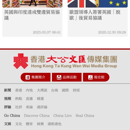
英國與印度達成雙邊貿易協
歐盟領導人簽署英國「脫
議
歐」後貿易協議
2025.05.07
06:41
2020.12.30
09:28
集團簡介
品牌活動
報史館
新聞
香港
內地
大灣區
台海
國際
財經
視頻
熱點
直播
精選
評論
社評
來論
港評論
Go China
Discover China
China Live
Real China
文娛
文化
體育
娛樂
港飲港色