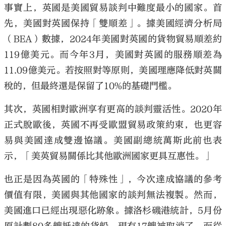
事實上，英國是美國貿易談判中難度最小的國家。首
先，美國對英國保持「雙順差」。據美國經濟分析局
（BEA）數據，2024年美國對英國的貨物貿易順差約
119億美元。而今年3月，美國對英國的服務順差為
11.09億美元。若按照對等原則，美國理應降低對英關
稅的，但最終還是保留了10%的基礎門檻。
其次，英國相對歐洲享有更高的談判靈活性。2020年
正式脫歐後，英國不再受歐盟貿易政策約束，也更容
易與美國達成雙邊協議。美國副總統萬斯此前也表
示，「美英貿易關係比其他歐洲國家更具互惠性。」
也正是因為英國的「特殊性」，今次達成協議的參考
價值有限，美國與其他國家的談判無法複製。然而，
美國進口已經出現惡化跡象。據洛杉磯港統計，5月份