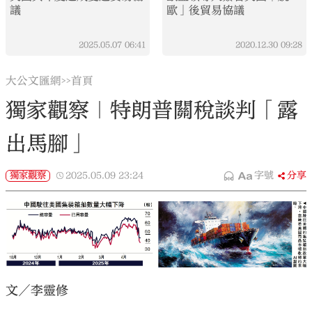
議
歐」後貿易協議
2025.05.07
06:41
2020.12.30
09:28
大公文匯網
首頁
>>
獨家觀察｜特朗普關稅談判「露
出馬腳」
獨家觀察
2025.05.09
23:24
字號
分享
文／李靈修