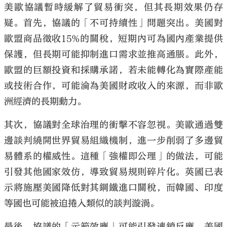
美歐協議暫時緩解了貿易衝突，但其長期效果仍存
疑。首先，協議的「不可持續性」問題突出。美國對
歐盟商品徵收15%的關稅，短期內可為國內產業提供
保護，但長期可能抑制進口需求並推高通脹。此外，
歐盟的巨額投資和採購承諾，若未能轉化為實際產能
或技術合作，可能淪為美國財政收入的來源，而非歐
洲經濟的長期動力。
其次，協議對全球治理的衝擊不容忽視。美歐通過雙
邊談判繞開世界貿易組織機制，進一步削弱了多邊貿
易體系的權威性。這種「強權即公理」的做法，可能
引發其他國家效仿，導致貿易規則碎片化。英國已表
示將施壓美國降低對其鋼鐵進口關稅，而韓國、印度
等國也可能被迫捲入類似的談判漩渦。
最後，協議的「示範效應」可能引發連鎖反應。美國