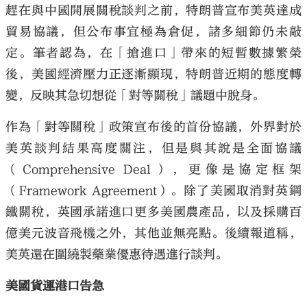
趕在與中國開展關稅談判之前，特朗普宣布美英達成
貿易協議，但公布事宜極為倉促，諸多細節仍未敲
定。筆者認為，在「搶進口」帶來的短暫數據繁榮
後，美國經濟壓力正逐漸顯現，特朗普近期的態度轉
變，反映其急切想從「對等關稅」議題中脫身。
作為「對等關稅」政策宣布後的首份協議，外界對於
美英談判結果高度關注，但是與其說是全面協議
（Comprehensive Deal），更像是協定框架
（Framework Agreement）。除了美國取消對英鋼
鐵關稅，英國承諾進口更多美國農產品，以及採購百
億美元波音飛機之外，其他並無亮點。後續報道稱，
美英還在圍繞製藥業優惠待遇進行談判。
美國貨運港口告急