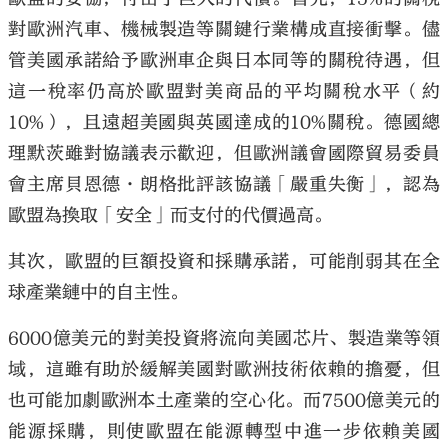
對歐洲汽車、機械製造等關鍵行業構成直接衝擊。儘
管美國承諾給予歐洲車企與日本同等的關稅待遇，但
這一稅率仍高於歐盟對美商品的平均關稅水平（約
10%），且遠超美國與英國達成的10%關稅。德國總
理默茨雖對協議表示歡迎，但歐洲議會國際貿易委員
會主席貝恩德·朗格批評該協議「嚴重失衡」，認為
歐盟為換取「安全」而支付的代價過高。
其次，歐盟的巨額投資和採購承諾，可能削弱其在全
球產業鏈中的自主性。
6000億美元的對美投資將流向美國芯片、製造業等領
域，這雖有助於緩解美國對歐洲技術依賴的擔憂，但
也可能加劇歐洲本土產業的空心化。而7500億美元的
能源採購，則使歐盟在能源轉型中進一步依賴美國