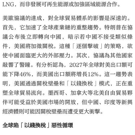
LNG，而非發展可再生能源或加強區域能源合作。
美歐協議的達成，對全球貿易體系的影響是深遠的。
首先，它加速了全球產業鏈的重整趨勢。特朗普在協
議公布後立即轉向中國，暗示若中國不接受類似條
件，美國將加徵關稅。這種「逐個擊破」的策略，欲
使中國面臨更大的外部壓力。其次，協議為其他國家
敲響了警鐘。有分析認為，2027年全球對美出口額可
能下降46%，而美國出口額將增長12%。這一趨勢表
明，美國通過關稅壁壘和「以錢換稅」模式，正在重
塑全球貿易流向。墨西哥、加拿大等北美自由貿易夥
伴可能受益於美國市場的開放，但中國、印度等新興
經濟體則可能因關稅壁壘而遭受更大衝擊。
全球陷「以錢換稅」惡性循環