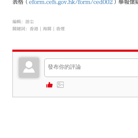
表格（
eform.cefs.gov.hk/form/ced002
）舉報懷
編輯：游尘
關鍵詞：
香港
海關
香煙