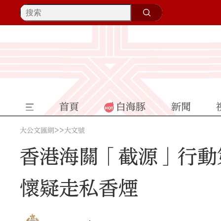
首頁
白海豚
新聞
>>
大公文匯網
大文號
香港海關「截源」行動
懷疑走私香煙