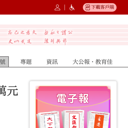
下載客戶端
號
專題
資訊
大公報·教育佳
萬元