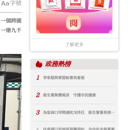
字號
破一個跨國
約一億九千
了解更多
政務
熱榜
1
李家超與東盟秘書長會面
2
衞生署無懼風雨 守護市民健康
3
為皇崗口岸開通枕戈待旦 衞生署署長視察
皇崗口岸聯檢大樓港方口岸區衞生檢疫設施
及準備措施
4
在香港以外地區買藥須知 合法安全最重要