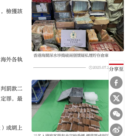
內，檢獲該
香港海關深水埗搗破兩個懷疑私煙貯存倉庫
及海外各執
2025.07.24
08:50
分享至
被判罰款二
經定罪，最
hk）或網上
三名入境旅客管有未完稅香煙 煙草罪成判囚