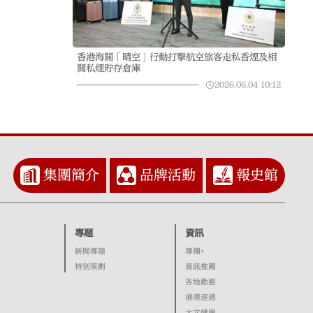
香港海關「晴空」行動打擊航空旅客走私香煙及相
關私煙貯存倉庫
2026.06.04
10:12
集團簡介
品牌活動
報史館
專題
資訊
新聞專題
專欄+
特別策劃
資訊推薦
各地動態
港澳速遞
大文健康