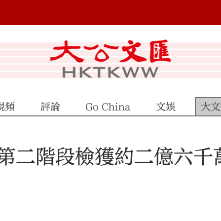
視頻
評論
Go China
文娛
大文
第二階段檢獲約二億六千