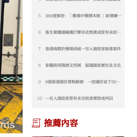
5
360度解密：「數碼中藥標本館 」新增礦物
類中藥材
6
衞生署繼續嚴厲打擊非法售賣或管有未經註
冊藥物
7
香港海關於機場偵破一宗入境旅客販毒案件
8
參觀陝西隋唐文明展 認識國家歷史及文化
9
9個香港隱世景點解鎖 一招讓你省下5000
元
10
一名入境旅客管有未完稅香煙罪成判囚
推薦內容