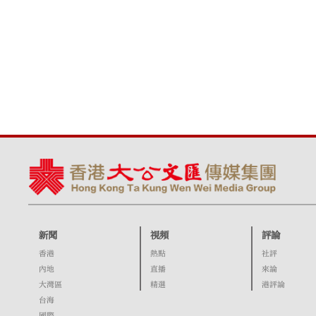
新聞
視頻
評論
香港
熱點
社評
內地
直播
來論
大灣區
精選
港評論
台海
國際