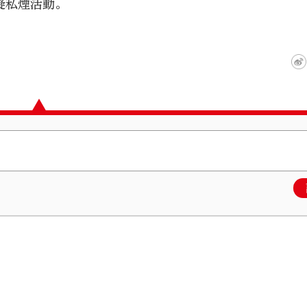
疑私煙活動。