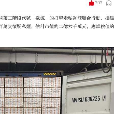
707
開第二階段代號「截源」的打擊走私香煙聯合行動，搗
百萬支懷疑私煙，估計市值約二億六千萬元，應課稅值
大公文匯