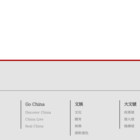
Go China
文娛
大文號
Discover China
文化
政務號
China Live
體育
個人號
Real China
娛樂
機構號
港飲港色