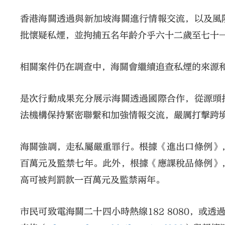
香港海關透過與新加坡海關進行情報交流，以及風
批懷疑私煙，並拘捕五名年齡介乎六十二歲至七十
相關案件仍在調查中，海關會繼續追查私煙的來源
是次行動成果充分展示海關透過國際合作，從源頭
法機構保持緊密聯繫和加強情報交流，嚴厲打擊跨
海關強調，走私屬嚴重罪行。根據《進出口條例》
百萬元及監禁七年。此外，根據《應課稅品條例》
高可被判罰款一百萬元及監禁兩年。
市民可致電海關二十四小時熱線182 8080，或透過舉報罪