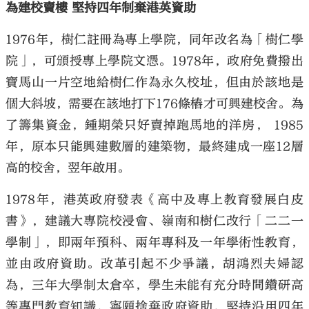
為建校賣樓 堅持四年制棄港英資助
1976年，樹仁註冊為專上學院，同年改名為「樹仁學
院」，可頒授專上學院文憑。1978年，政府免費撥出
寶馬山一片空地給樹仁作為永久校址，但由於該地是
個大斜坡，需要在該地打下176條樁才可興建校舍。為
了籌集資金，鍾期榮只好賣掉跑馬地的洋房， 1985
年，原本只能興建數層的建築物，最終建成一座12層
高的校舍，翌年啟用。
1978年，港英政府發表《高中及專上教育發展白皮
書》，建議大專院校浸會、嶺南和樹仁改行「二二一
學制」，即兩年預科、兩年專科及一年學術性教育，
並由政府資助。改革引起不少爭議，胡鴻烈夫婦認
為，三年大學制太倉卒，學生未能有充分時間鑽研高
等專門教育知識，寧願捨棄政府資助，堅持沿用四年