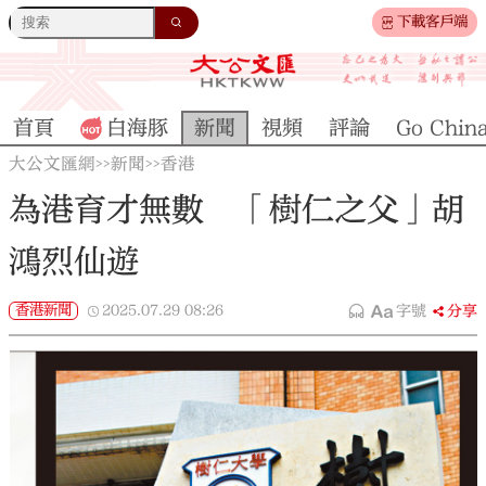
下載客戶端
首頁
白海豚
新聞
視頻
評論
Go Chin
大公文匯網
新聞
香港
>>
>>
為港育才無數 「樹仁之父」胡
鴻烈仙遊
香港新聞
2025.07.29
08:26
字號
分享