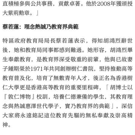
直積極參與公共事務，貢獻卓著。他於2008年獲頒授
大紫荊勳章。」
蔡若蓮：理念熱誠乃教育界典範
特區政府教育局局長蔡若蓮表示，得知胡鴻烈辭世
後，她和教育局同事都感到難過。她形容，胡鴻烈畢
生奉獻教育，是教育界深受敬重的前輩，他與已故妻
子鍾期榮於1971年共同創辦樹仁書院，堅持推動高等
教育普及化，培育了無數青年人才，後正名為香港樹
仁大學更是香港高等教育的重要里程碑，「胡博士以
『敦仁博物』校訓，培養仁德兼備的學生，其教育理
念與熱誠惠澤世代學子，實乃教育界的典範」，深信
大家將永遠銘記這位教育先驅的無私奉獻及崇高精
神。