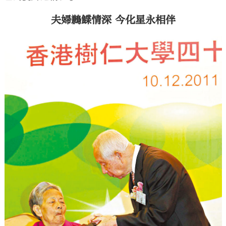
夫婦鶼鰈情深 今化星永相伴