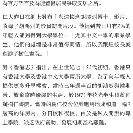
為官方語言及為徙置區居民爭取安居之所。
仁大昨日在網上發布「永遠懷念胡鴻烈博士」影片，
收錄了胡鴻烈的珍貴訪問片段。他提到昔日只有2%的
年輕人能夠得到大學學位，「尤其中文中學的畢業學
生，他們的處境是非常值得同情，所以我跟鍾校長就
創辦了樹仁書院。」
另《香港志》指出，在上世紀七十年代初期，香港只
有香港大學及香港中文大學兩所大學，為了向年輕人
提供更多升學機會，當時已年過半百的胡鴻烈與鍾期
榮，放棄當時優渥的生活，於1971年花光半生積蓄創
辦樹仁書院。當時的樹仁校舍位於跑馬地成和道一幢3
層高的洋房內，分日校和夜校。由於是私人開辦的專
上學院，缺乏政府資助，發展初期甚為艱難。