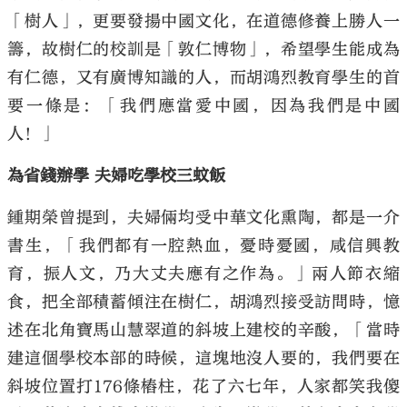
「樹人」，更要發揚中國文化，在道德修養上勝人一
籌，故樹仁的校訓是「敦仁博物」，希望學生能成為
有仁德，又有廣博知識的人，而胡鴻烈教育學生的首
要一條是：「我們應當愛中國，因為我們是中國
人！」
為省錢辦學 夫婦吃學校三蚊飯
鍾期榮曾提到，夫婦倆均受中華文化熏陶，都是一介
書生，「我們都有一腔熱血，憂時憂國，咸信興教
育，振人文，乃大丈夫應有之作為。」兩人節衣縮
食，把全部積蓄傾注在樹仁，胡鴻烈接受訪問時，憶
述在北角寶馬山慧翠道的斜坡上建校的辛酸，「當時
建這個學校本部的時候，這塊地沒人要的，我們要在
斜坡位置打176條樁柱，花了六七年，人家都笑我傻