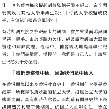
作。這名舊生每次提起胡校監總是讚不絕口，會半開
玩笑反問其他大學畢業生說：「你的大學校監或校
長，有無親自覆過你電話？」
有時胡鴻烈接受校報記者的訪問，會笑容滿面地與同
學逐一握手。由於其聽力欠佳，經常讓看護加大聲量
複述和翻譯問題，過程中，他會親切地提醒學生記
者：「你們盡量問，慢慢問，我們是自己人。」讓學
生們感到十分溫暖。
「我們應當愛中國，因為我們是中國人」
在香港開埠以來及香港教育史上，香港樹仁大學是香
港第一所獲得政府承認的私立大學，打破公立大學的
壟斷局面，具有劃時代意義。而創造有關歷史的正是
胡鴻烈與其妻子鍾期榮。伉儷二人創辦樹仁，旨在