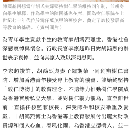
陳國基回想當年胡氏夫婦堅持樹仁學院維持四年制，並親身
向學生解釋，作為學生的陳國基也在席。圖為樹仁學院在上
世紀七十年代位於灣仔萬茂里的舊校舍，奠定了該校發展高
等教育的基礎。（資料圖片）
為青年學生貢獻半生的教育家胡鴻烈離世，香港社會
深感哀悼與懷念。行政長官李家超昨日對胡鴻烈的辭
世表示哀悼，並向其家人致以深切慰問。
李家超讚許，胡鴻烈與妻子鍾期榮一同創辦樹仁書
院，增加香港青年接受專上教育的機會，並始終堅持
「敦仁博物」的教育理念，不遺餘力推動樹仁學院成
為香港首所私立大學，並對樹仁親力親為，直至離世
前一直擔任校監兼校長，深受師生和校友敬重及愛
戴，「胡鴻烈博士為香港專上教育發展付出龐大財政
資源和個人心血，春風化雨，為香港立德樹人，並一