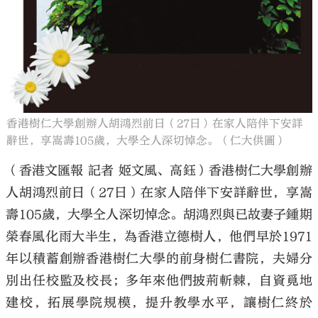
香港樹仁大學創辦人胡鴻烈前日（27日）在家人陪伴下安詳
辭世，享嵩壽105歲，大學仝人深切悼念。（仁大供圖）
（香港文匯報 記者 姬文風、高鈺）香港樹仁大學創辦
人胡鴻烈前日（27日）在家人陪伴下安詳辭世，享嵩
壽105歲，大學仝人深切悼念。胡鴻烈與已故妻子鍾期
榮春風化雨大半生，為香港立德樹人，他們早於1971
年以積蓄創辦香港樹仁大學的前身樹仁書院，夫婦分
別出任校監及校長；多年來他們披荊斬棘，自資覓地
建校，拓展學院規模，提升教學水平，讓樹仁終於