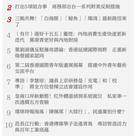
2
打出5項組合拳 商務部出台一系列對美反制措施
3
三颱共舞！「白海豚」「鯨魚」「燦鴻」最新路徑來
了
4
（有片）港好十五五 | 董煜：內地消費生產快速更新
迭代 冀港青更好與內地對接
5
葉劉淑儀反駁羅奇謬論：香港延續國際視野 正重新
煥發國家認同
6
第二屆香港國際青年版畫展揭幕 搭建中外青年藝術
交流平台
7
專訪｜李慧琼：議員上京研修是「充電」和「校
準」 將全方位發揮立法會建設作用
8
皇崗口岸新動態！紅外體溫偵測系統就位 私家車一
次過關五方查驗
9
環球時報海風｜陳佩琪「大陸行」，民進黨怕什麼？
10
范長江行動：香港傳媒學子走進青島 尋訪智造活力
與百年工業底蘊