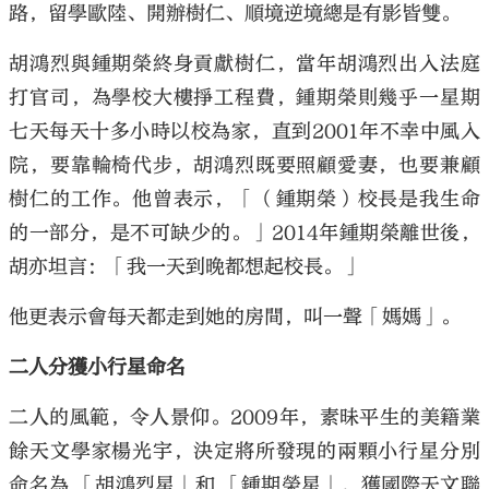
路，留學歐陸、開辦樹仁、順境逆境總是有影皆雙。
胡鴻烈與鍾期榮終身貢獻樹仁，當年胡鴻烈出入法庭
打官司，為學校大樓掙工程費，鍾期榮則幾乎一星期
七天每天十多小時以校為家，直到2001年不幸中風入
院，要靠輪椅代步，胡鴻烈既要照顧愛妻，也要兼顧
樹仁的工作。他曾表示，「（鍾期榮）校長是我生命
的一部分，是不可缺少的。」2014年鍾期榮離世後，
胡亦坦言：「我一天到晚都想起校長。」
他更表示會每天都走到她的房間，叫一聲「媽媽」。
二人分獲小行星命名
二人的風範，令人景仰。2009年，素昧平生的美籍業
餘天文學家楊光宇，決定將所發現的兩顆小行星分別
命名為 「胡鴻烈星」和 「鍾期榮星」，獲國際天文聯