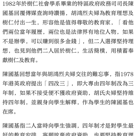
1982年於樹仁社會學系畢業的特區政府政務司司長陳
國基回覆傳媒查詢時讚揚，胡鴻烈夫婦為教育理想及
樹仁付出一生，形容他是值得尊敬的教育家，「看他
們兩位當年履歷，兩位也是法律界有地位人物，如果
不是辦學，可以賺到很多金錢」，但二人選擇堅持理
想，也見到他們二人居於樹仁，生活簡樸，用積蓄奉
獻樹仁及教育。
陳國基回想當年與胡鴻烈夫婦交往的難忘事，指1978
年港英政府提出「四改三」，即大專由四年制改為三
年制，如果不接受便不獲政府資助，胡氏夫婦堅持維
持四年制，並親身向學生解釋，作為學生的陳國基也
在席。
陳國基指二人當時向學生強調，四年制才是對學生最
好的教育安排，寧願放棄政府資助，也要堅持教育理