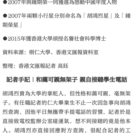
●2007年與鍾期榮一同獲選為感動中國年度人物
●2007年兩顆小行星分別命名為「胡鴻烈星」及「鍾
期榮星」
●2015年獲香港大學頒授名譽社會科學博士
資料來源：樹仁大學、香港文匯報資料室
整理：香港文匯報記者 高鈺
記者手記｜和藹可親無架子 親自接聽學生電話
胡鴻烈貴為大學的掌舵人，但性格和藹可親，毫無架
子。有任職記者的仁大畢業生不止一次因急事向胡鴻
烈查詢，因他平日無攜帶手提電話的習慣，記者於是
直接致電校監辦公室碰運氣，想不到接聽的竟是他本
人。胡鴻烈亦直接回應對方查詢，很配合記者的工