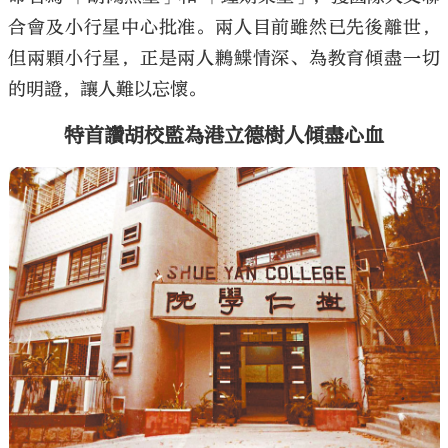
合會及小行星中心批准。兩人目前雖然已先後離世，
但兩顆小行星，正是兩人鶼鰈情深、為教育傾盡一切
的明證，讓人難以忘懷。
特首讚胡校監為港立德樹人傾盡心血