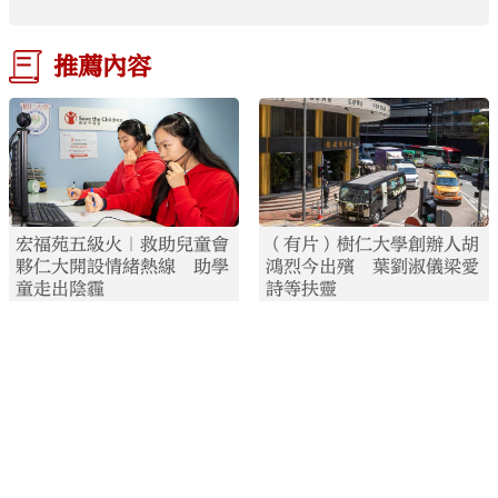
推薦內容
宏福苑五級火｜救助兒童會
（有片）樹仁大學創辦人胡
夥仁大開設情緒熱線 助學
鴻烈今出殯 葉劉淑儀梁愛
童走出陰霾
詩等扶靈
2025.12.16
04:01
2025.08.27
08:48