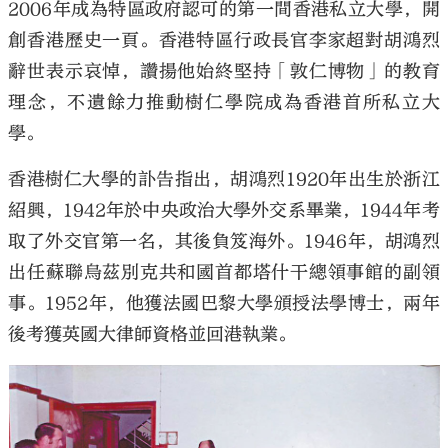
2006年成為特區政府認可的第一間香港私立大學，開
創香港歷史一頁。香港特區行政長官李家超對胡鴻烈
辭世表示哀悼，讚揚他始終堅持「敦仁博物」的教育
理念，不遺餘力推動樹仁學院成為香港首所私立大
學。
香港樹仁大學的訃告指出，胡鴻烈1920年出生於浙江
紹興，1942年於中央政治大學外交系畢業，1944年考
取了外交官第一名，其後負笈海外。1946年，胡鴻烈
出任蘇聯烏茲別克共和國首都塔什干總領事館的副領
事。1952年，他獲法國巴黎大學頒授法學博士，兩年
後考獲英國大律師資格並回港執業。