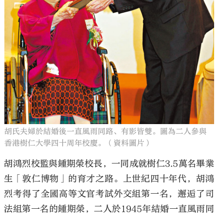
胡氏夫婦於結婚後一直風雨同路、有影皆雙。圖為二人參與
香港樹仁大學四十周年校慶。（資料圖片）
胡鴻烈校監與鍾期榮校長，一同成就樹仁3.5萬名畢業
生「敦仁博物」的育才之路。上世紀四十年代，胡鴻
烈考得了全國高等文官考試外交組第一名，邂逅了司
法組第一名的鍾期榮，二人於1945年結婚一直風雨同