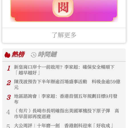
了解更多
熱榜
時間鏈
1
新皇崗口岸十一前啟用？李家超：確保安全暢順下
「越早越好」
2
陳茂波預告下半年辦逾百場盛事活動 料吸金逾59億
元
3
地區諮詢會｜李家超：香港首個五年規劃目標9月發
布
4
（有片）長崎市長明確指出美國軍機投下原子彈 高
市早苗卻再度迴避
5
大公周評｜十年磨一劍 香港創科迎來「好收成」