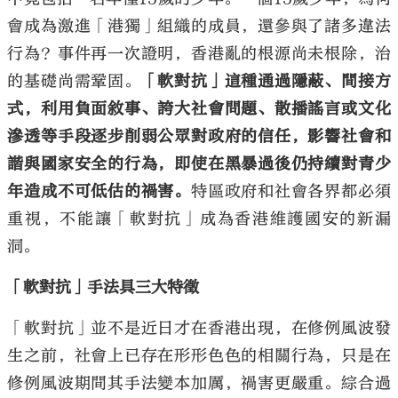
會成為激進「港獨」組織的成員，還參與了諸多違法
行為？事件再一次證明，香港亂的根源尚未根除，治
的基礎尚需鞏固。
「軟對抗」這種通過隱蔽、間接方
式，利用負面敘事、誇大社會問題、散播謠言或文化
大公文匯
滲透等手段逐步削弱公眾對政府的信任，影響社會和
諧與國家安全的行為，即使在黑暴過後仍持續對青少
年造成不可低估的禍害。
特區政府和社會各界都必須
重視，不能讓「軟對抗」成為香港維護國安的新漏
洞。
「軟對抗」手法具三大特徵
「軟對抗」並不是近日才在香港出現，在修例風波發
生之前，社會上已存在形形色色的相關行為，只是在
修例風波期間其手法變本加厲，禍害更嚴重。綜合過