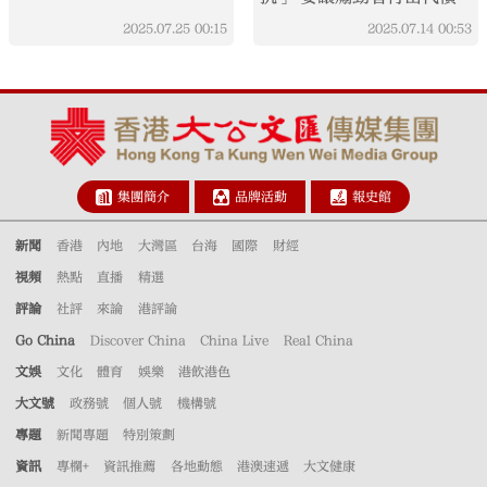
2025.07.25
00:15
2025.07.14
00:53
集團簡介
品牌活動
報史館
新聞
香港
內地
大灣區
台海
國際
財經
視頻
熱點
直播
精選
評論
社評
來論
港評論
Go China
Discover China
China Live
Real China
文娛
文化
體育
娛樂
港飲港色
大文號
政務號
個人號
機構號
專題
新聞專題
特別策劃
資訊
專欄+
資訊推薦
各地動態
港澳速遞
大文健康