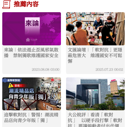
推薦內容
來論｜依法遏止歪風邪氣散
文匯論壇｜「軟對抗」更隱
播 禁制獨歌維護國家安全
蔽危害大 維護國安不可鬆
懈
2023.08.08
03:00
2025.07.23
00:02
追擊軟對抗｜警惕！潮流精
大公銳評｜看清「軟對
品店向青少年販「獨」
抗」 以硬手段打擊「軟對
抗」 要讓煽動者付出代價