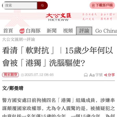
下載客戶端
首頁
白海豚
新聞
視頻
評論
Go Chin
大公文匯網
評論
>>
看清「軟對抗」｜15歲少年何以
會被「港獨」洗腦驅使？
獨家觀察
2025.07.12
08:46
字號
分享
文/鄭曼晴
警方國安處日前拘捕四名「港獨」組織成員，涉嫌串
謀顛覆國家政權罪，尤為令人震驚的是，被捕疑犯之
中竟包括一名年僅15歲的少年。一個15歲少年，為何