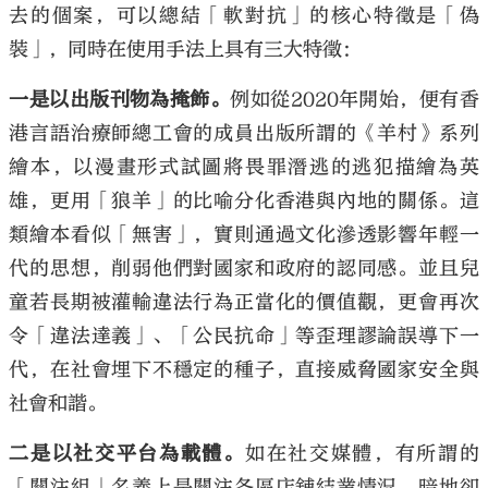
去的個案，可以總結「軟對抗」的核心特徵是「偽
裝」，同時在使用手法上具有三大特徵﹕
一是以出版刊物為掩飾。
例如從2020年開始，便有香
港言語治療師總工會的成員出版所謂的《羊村》系列
繪本，以漫畫形式試圖將畏罪潛逃的逃犯描繪為英
雄，更用「狼羊」的比喻分化香港與內地的關係。這
類繪本看似「無害」，實則通過文化滲透影響年輕一
代的思想，削弱他們對國家和政府的認同感。並且兒
童若長期被灌輸違法行為正當化的價值觀，更會再次
令「違法達義」、「公民抗命」等歪理謬論誤導下一
代，在社會埋下不穩定的種子，直接威脅國家安全與
社會和諧。
二是以社交平台為載體。
如在社交媒體，有所謂的
「關注組」名義上是關注各區店舖結業情況，暗地卻