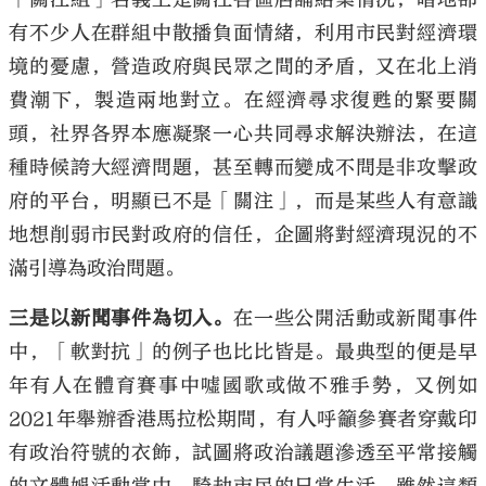
有不少人在群組中散播負面情緒，利用市民對經濟環
境的憂慮，營造政府與民眾之間的矛盾，又在北上消
費潮下，製造兩地對立。在經濟尋求復甦的緊要關
頭，社界各界本應凝聚一心共同尋求解決辦法，在這
種時候誇大經濟問題，甚至轉而變成不問是非攻擊政
府的平台，明顯已不是「關注」，而是某些人有意識
地想削弱市民對政府的信任，企圖將對經濟現況的不
滿引導為政治問題。
三是以新聞事件為切入。
在一些公開活動或新聞事件
中，「軟對抗」的例子也比比皆是。最典型的便是早
年有人在體育賽事中噓國歌或做不雅手勢，又例如
2021年舉辦香港馬拉松期間，有人呼籲參賽者穿戴印
有政治符號的衣飾，試圖將政治議題滲透至平常接觸