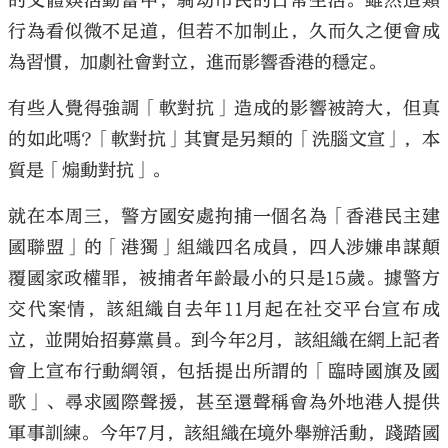
的文體娛活動當中，騎劫市民的日常生活。雖然這類
行為看似微不足道，但若不加制止，久而久之便會成
為習慣，加劇社會對立，進而影響香港的穩定。
有些人覺得強調「軟對抗」造成的影響被誇大，但真
的如此嗎?「軟對抗」其實是另類的「洗腦文宣」，本
質是「煽動對抗」。
就在本周三，警方國安處拘捕一個名為「香港民主建
國聯盟」的「港獨」組織四名成員，四人涉嫌串謀顛
覆國家政權罪，被捕者年齡最小的只是15歲。據警方
交代案情，該組織自去年11月起在社交平台宣布成
立，並開始招募黨員。到今年2月，該組織在網上記者
會上宣布行動綱領，包括提出所謂的「臨時國旗及國
歌」、尋求國際聲援，甚至還聲稱會為外地港人提供
軍事訓練。今年7月，該組織在境外舉辦活動，踐踏國