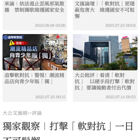
來論｜依法遏止歪風邪氣散
文匯論壇｜「軟對抗」更隱
播 禁制獨歌維護國家安全
蔽危害大 維護國安不可鬆
懈
2023.08.08
03:00
2025.07.23
00:02
追擊軟對抗｜警惕！潮流精
大公銳評｜看清「軟對
品店向青少年販「獨」
抗」 以硬手段打擊「軟對
抗」 要讓煽動者付出代價
2025.07.25
00:15
2025.07.14
00:53
大公文匯網
評論
>>
獨家觀察｜打擊「軟對抗」一日