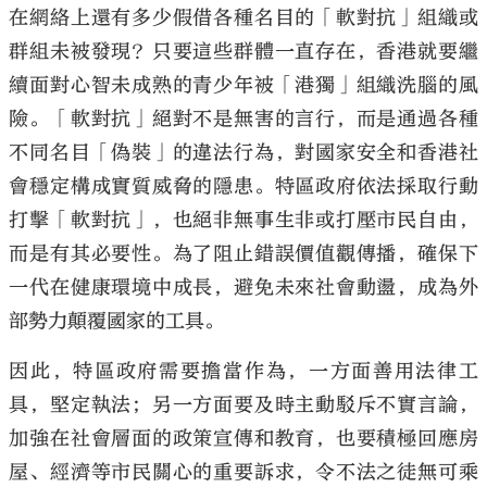
在網絡上還有多少假借各種名目的「軟對抗」組織或
群組未被發現？只要這些群體一直存在，香港就要繼
續面對心智未成熟的青少年被「港獨」組織洗腦的風
險。「軟對抗」絕對不是無害的言行，而是通過各種
不同名目「偽裝」的違法行為，對國家安全和香港社
會穩定構成實質威脅的隱患。特區政府依法採取行動
打擊「軟對抗」，也絕非無事生非或打壓市民自由，
而是有其必要性。為了阻止錯誤價值觀傳播，確保下
一代在健康環境中成長，避免未來社會動盪，成為外
部勢力顛覆國家的工具。
因此，特區政府需要擔當作為，一方面善用法律工
具，堅定執法；另一方面要及時主動駁斥不實言論，
加強在社會層面的政策宣傳和教育，也要積極回應房
屋、經濟等市民關心的重要訴求，令不法之徒無可乘