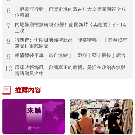
6
「范長江行動」再度走進內蒙古！大文集團兩報全方
位報道
7
內地暑期檔票房破85億！諾蘭新片《奧德賽》8·14
上映
8
特朗普：伊朗目前經濟狀況「非常糟糕」 「甚至沒有
錢支付軍隊開支」
9
賴清德裝甲車「逃亡演練」 戳穿「堅守最後」謊言
10
環球時報海風｜台灣真正的危機，是活在政治表演與
情緒動員之中
推薦內容