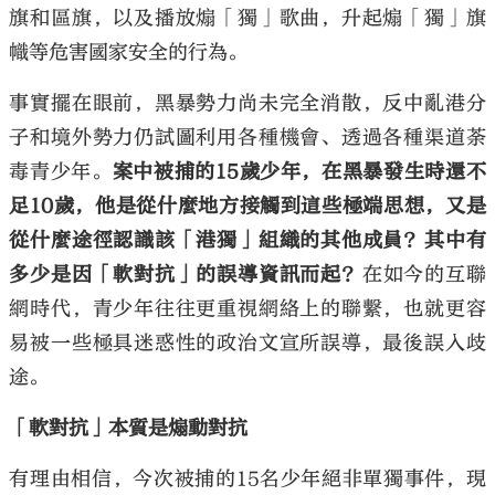
旗和區旗，以及播放煽「獨」歌曲，升起煽「獨」旗
幟等危害國家安全的行為。
事實擺在眼前，黑暴勢力尚未完全消散，反中亂港分
子和境外勢力仍試圖利用各種機會、透過各種渠道荼
毒青少年。
案中被捕的15歲少年，在黑暴發生時還不
足10歲，他是從什麼地方接觸到這些極端思想，又是
從什麼途徑認識該「港獨」組織的其他成員？其中有
多少是因「軟對抗」的誤導資訊而起？
在如今的互聯
網時代，青少年往往更重視網絡上的聯繫，也就更容
易被一些極具迷惑性的政治文宣所誤導，最後誤入歧
途。
「軟對抗」本質是煽動對抗
有理由相信，今次被捕的15名少年絕非單獨事件，現