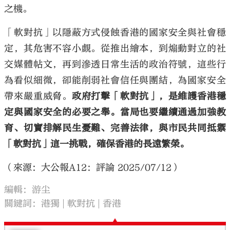
之機。
「軟對抗」以隱蔽方式侵蝕香港的國家安全與社會穩
定，其危害不容小覷。從推出繪本，到煽動對立的社
交媒體帖文，再到滲透日常生活的政治符號，這些行
為看似細微，卻能削弱社會信任與團結，為國家安全
帶來嚴重威脅。
政府打擊「軟對抗」，是維護香港穩
定與國家安全的必要之舉。當局也要繼續通過加強教
育、切實排解民生憂難、完善法律，與市民共同抵禦
「軟對抗」這一挑戰，確保香港的長遠繁榮。
（來源：大公報A12：評論 2025/07/12）
編輯：游尘
關鍵詞：
港獨
軟對抗
香港