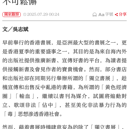
不可鬆懈
獨家觀察
2025.07.29
00:24
字號
分享
文／吳志斌
早前舉行的香港書展，是亞洲最大型的書展之一，更
是香港夏季的重要盛事之一，其目的是為來自海內外
的出版社提供推廣新書、宣傳好書的平台，為讀者提
供接觸新書及會見作者的寶貴機會。然而，部分書店
和出版社卻在同期另行舉辦所謂的「獨立書展」，趁
機宣傳和出售反中亂港的書籍，為所謂的「黃色經濟
圈」「輸血」，繼續以書刊為媒介，試圖將煽動對
立、歌頌非法「佔中」，甚至美化非法暴力行為的
「毒」思想滲透香港社會。
然而，藉着書展時機肆意妄為的除了「獨立書展」，