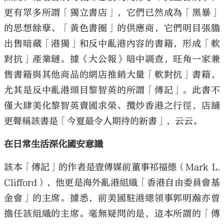
更有眾多所謂「獨立書店」，它們已然成為「黑暴」
的思想餘孽、「黃色書圈」的供應商，它們明目張膽
出售暗藏「港獨」和反中亂港內容的書籍，形成「軟
對抗」產業鏈。據《大公報》暗中調查，旺角一家兼
售書籍與其他商品的網店推銷大量「軟對抗」書籍，
尤其是反中亂港頭目黎智英的所謂「傳記」。此書不
僅大肆美化黎智英賣國求榮、攬炒香港之行徑，店舖
更聲稱該書是「今夏最令人期待的新書」，云云。
在日常生活深化國安意識
該本「傳記」的作者是壹傳媒前董事祁福德（Mark L.
Clifford），他更是海外亂港組織「香港自由委員會基
金會」的主席。據悉，前美國駐港總領事郭明瀚亦曾
擔任該組織的主席。毫無疑問的是，這本所謂的「傳