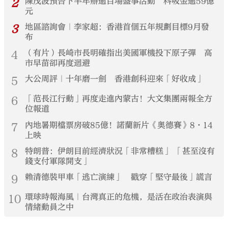
2
陳茂波預告下半年辦逾百場盛事活動 料吸金逾59億
元
3
地區諮詢會｜李家超：香港首個五年規劃目標9月發
布
4
（有片）長崎市長明確指出美國軍機投下原子彈 高
市早苗卻再度迴避
5
大公周評｜十年磨一劍 香港創科迎來「好收成」
6
「范長江行動」再度走進內蒙古！大文集團兩報全方
位報道
7
內地暑期檔票房破85億！諾蘭新片《奧德賽》8·14
上映
8
特朗普：伊朗目前經濟狀況「非常糟糕」 「甚至沒有
錢支付軍隊開支」
9
賴清德裝甲車「逃亡演練」 戳穿「堅守最後」謊言
10
環球時報海風｜台灣真正的危機，是活在政治表演與
情緒動員之中