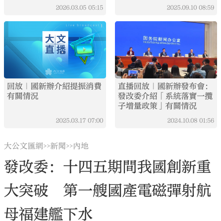
力躍上新台階
2026.03.05
05:15
2025.09.10
08:59
回放｜國新辦介紹提振消費
直播回放｜國新辦發布會：
有關情況
發改委介紹「系統落實一攬
子增量政策」有關情況
2025.03.17
07:00
2024.10.08
01:56
大公文匯網
新聞
內地
>>
>>
發改委：十四五期間我國創新重
大突破 第一艘國產電磁彈射航
母福建艦下水