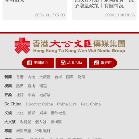
子增量政策」有關情況
2025.03.17
07:00
2024.10.08
01:56
集團簡介
品牌活動
報史館
新聞
香港
內地
大灣區
台海
國際
財經
視頻
熱點
直播
精選
評論
社評
來論
港評論
Go China
Discover China
China Live
Real China
文娛
文化
體育
娛樂
港飲港色
大文號
政務號
個人號
機構號
專題
新聞專題
特別策劃