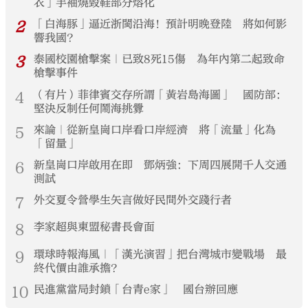
衣」手袖燒毀鞋部分熔化
2
「白海豚」逼近浙閩沿海！預計明晚登陸 將如何影
響我國？
3
泰國校園槍擊案｜已致8死15傷 為年內第二起致命
槍擊事件
4
（有片）菲律賓交存所謂「黃岩島海圖」 國防部：
堅決反制任何鬧海挑釁
5
來論｜從新皇崗口岸看口岸經濟 將「流量」化為
「留量」
6
新皇崗口岸啟用在即 鄧炳強：下周四展開千人交通
測試
7
外交夏令營學生矢言做好民間外交踐行者
8
李家超與東盟秘書長會面
9
環球時報海風｜「漢光演習」把台灣城市變戰場 最
終代價由誰承擔？
10
民進黨當局封鎖「台青e家」 國台辦回應