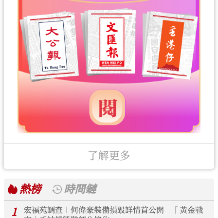
了解更多
熱榜
時間鏈
1
宏福苑調查｜何偉豪裝備損毀詳情首公開 「黃金戰