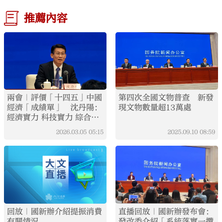
推薦內容
兩會｜評價「十四五」中國
第四次全國文物普查 新發
經濟「成績單」 沈丹陽：
現文物數量超13萬處
經濟實力 科技實力 綜合國
力躍上新台階
2026.03.05
05:15
2025.09.10
08:59
回放｜國新辦介紹提振消費
直播回放｜國新辦發布會：
有關情況
發改委介紹「系統落實一攬