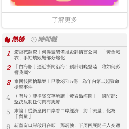
了解更多
熱榜
時間鏈
1
宏福苑調查｜何偉豪裝備損毀詳情首公開 「黃金戰
衣」手袖燒毀鞋部分熔化
2
「白海豚」逼近浙閩沿海！預計明晚登陸 將如何影
響我國？
3
泰國校園槍擊案｜已致8死15傷 為年內第二起致命
槍擊事件
4
（有片）菲律賓交存所謂「黃岩島海圖」 國防部：
堅決反制任何鬧海挑釁
5
來論｜從新皇崗口岸看口岸經濟 將「流量」化為
「留量」
6
新皇崗口岸啟用在即 鄧炳強：下周四展開千人交通