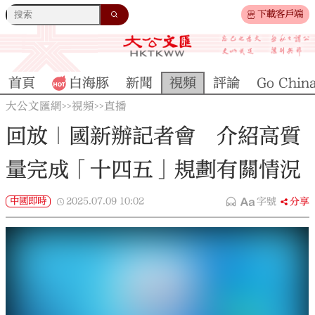
下載客戶端
首頁
白海豚
新聞
視頻
評論
Go Chin
大公文匯網
視頻
直播
>>
>>
回放｜國新辦記者會 介紹高質
量完成「十四五」規劃有關情況
中國即時
2025.07.09
10:02
字號
分享