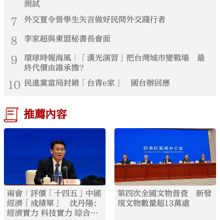
測試
7
外交夏令營學生矢言做好民間外交踐行者
8
李家超與東盟秘書長會面
9
環球時報海風｜「漢光演習」把台灣城市變戰場 最
終代價由誰承擔？
10
民進黨當局封鎖「台青e家」 國台辦回應
推薦內容
兩會｜評價「十四五」中國
第四次全國文物普查 新發
經濟「成績單」 沈丹陽：
現文物數量超13萬處
經濟實力 科技實力 綜合國