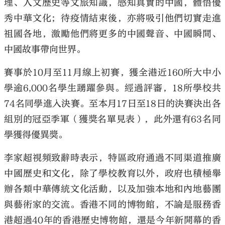
理、人文歷史等文旅知識，感知真實的中國，體悟優
秀中華文化；待疫情結束後，亦將吸引他們切實走進
祖國各地，激勵他們將更多的中國聲音、中國瞬間、
中國故事帶向世界。
賽事於10月至11月線上初賽，獲全港近160所大中小
學逾6,000名學生踴躍參與。經過評審，18所學校共
74名同學進入決賽。至本月17日至18日的決賽決出各
組別的冠亞季軍（獲獎名單見表），此外還有63名同
學獲得優異獎。
李家超視頻致辭時表示，特區政府通過不同渠道推廣
中國歷史和文化，除了學校教育以外，政府也積極舉
辦各類中華傳統文化活動，以及加強本地和內地藝團
與藝術家的交流。香港不同的博物館，不論是服務香
港超過40年的香港歷史博物館，還是今年新開幕的香