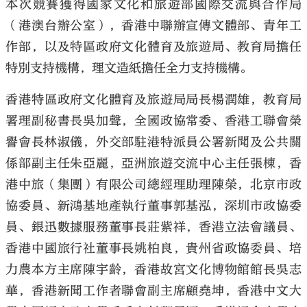
本次競賽獲得國家文化和旅遊部國際交流與合作局
（港澳台辦公室），香港中聯辦宣傳文體部、青年工
作部，以及特區政府文化體育及旅遊局、教育局擔任
特別支持機構，理文造紙擔任全力支持機構。
香港特區政府文化體育及旅遊局局長楊潤雄，教育局
署理副秘書長吳加聲，全國政協常委、香港工聯會榮
譽會長林淑儀，外交部駐港特派員公署新聞及公共關
係部副主任朱亞麗，亞洲旅遊交流中心主任張棟，香
港中旅（集團）有限公司總經理助理陳榮，北京市政
協委員、新鴻基地產執行董事郭基泓，深圳市政協委
員、銀迅數據服務董事長莊紫祥，香港立法會議員、
香港中國旅行社董事長姚柏良，貴州省政協委員、培
力農本方主席陳宇齡，香港故宮文化博物館館長吳志
華，香港新聞工作者聯會副主席顧堯坤，香港中文大