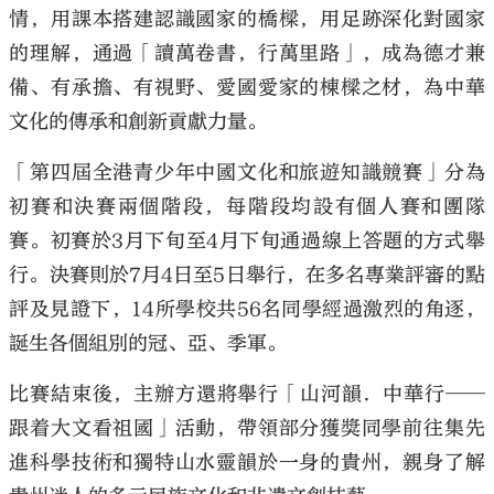
情，用課本搭建認識國家的橋樑，用足跡深化對國家
的理解，通過「讀萬卷書，行萬里路」，成為德才兼
備、有承擔、有視野、愛國愛家的棟樑之材，為中華
文化的傳承和創新貢獻力量。
「第四屆全港青少年中國文化和旅遊知識競賽」分為
初賽和決賽兩個階段，每階段均設有個人賽和團隊
賽。初賽於3月下旬至4月下旬通過線上答題的方式舉
行。決賽則於7月4日至5日舉行，在多名專業評審的點
評及見證下，14所學校共56名同學經過激烈的角逐，
誕生各個組別的冠、亞、季軍。
比賽結束後，主辦方還將舉行「山河韻．中華行──
跟着大文看祖國」活動，帶領部分獲獎同學前往集先
進科學技術和獨特山水靈韻於一身的貴州，親身了解