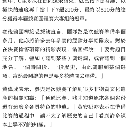
逐中，C組多次在提問還未結束，就已按下搶答鍵，以
極快的速度再「搶」下7題210分，最終以510分的總
分獲得本屆競賽團體賽大專組的冠軍。
賽後翁國樺接受採訪直言，團隊為是次競賽準備半個
多月，他亦將許多去年參賽的經驗分享給隊友。對於
在決賽搶答環節的精彩表現，翁國樺說：「要對題目
充分了解，譬如（聽到某些）關鍵詞，或者聽到一個
地名、一個時間段、一段歷史，由此關聯到某個選
項。當然最關鍵的還是要多花時間去準備。」
黃偉成表示，參與是次競賽了解到很多非物質文化遺
產的相關知識：「通過比賽，我才知道原來各個省份
還有這麼多各具特色的非遺。」黃安礽亦表示在準備
比賽的過程中，讓不太了解歷史的自己「看到許多課
本上學不到的知識。」