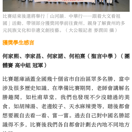
比賽結束後還將舉行「山河韻．中華行──跟着大文看祖
國」活動，帶領部分獲獎同學前往貴州，親身了解貴州的多
元民族文化和非遺文創技藝。（大公報記者 麥潤田 攝）
獲獎學生感言
何家熙、李家昌、何家諾、何柏熹（聖言中學）（團
體賽 高中組 冠軍）
比賽題庫涵蓋全國幾十個省市自治區眾多名勝，當中
涉及很多歷史知識，在準備比賽期間，老師會講解名
勝趣聞，如杜甫草堂，我們也發現不少沒聽過的美
食，如胡辣湯、老邊餃子、天水麻辣燙等，聽後都會
想要親自去看一看、嘗一嘗。過去自己對中國名勝認
識得不多，比賽後我們各自都會計劃去內地不同地方