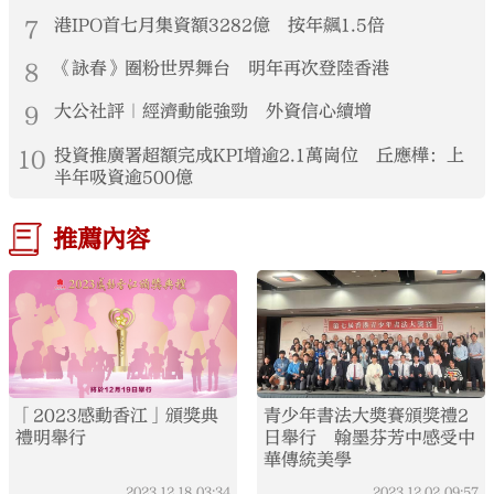
7
港IPO首七月集資額3282億 按年飆1.5倍
8
《詠春》圈粉世界舞台 明年再次登陸香港
9
大公社評｜經濟動能強勁 外資信心續增
10
投資推廣署超額完成KPI增逾2.1萬崗位 丘應樺：上
半年吸資逾500億
推薦內容
「2023感動香江」頒獎典
青少年書法大奬賽頒獎禮2
禮明舉行
日舉行 翰墨芬芳中感受中
華傳統美學
2023.12.18
03:34
2023.12.02
09:57