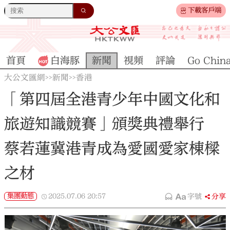
下載客戶端
首頁
白海豚
新聞
視頻
評論
Go Chin
大公文匯網
新聞
香港
>>
>>
「第四屆全港青少年中國文化和
旅遊知識競賽」頒獎典禮舉行
蔡若蓮冀港青成為愛國愛家棟樑
之材
集團動態
2025.07.06
20:57
字號
分享