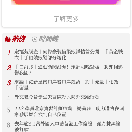
了解更多
熱榜
時間鏈
1
宏福苑調查｜何偉豪裝備損毀詳情首公開 「黃金戰
衣」手袖燒毀鞋部分熔化
2
「白海豚」逼近浙閩沿海！預計明晚登陸 將如何影
響我國？
3
來論｜從新皇崗口岸看口岸經濟 將「流量」化為
「留量」
4
外交夏令營學生矢言做好民間外交踐行者
5
22名學員北京實習計劃啟動 楊莉珊：助力港青在國
家發展舞台找到自己位置
6
去年逾3.1萬外國人申請留港工作簽證 羅奇抹黑論
被打臉