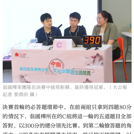
翁國樺率團隊在決賽中披荊斬棘，最終獲得冠軍。（大公報
記者 麥潤田 攝）
決賽首輪的必答題環節中，在前兩組只拿到四題80分
的情況下，翁國樺所在的C組將這一輪的五道題目全部
答對，以300分的總分領先比賽。到第二輪搶答題的角