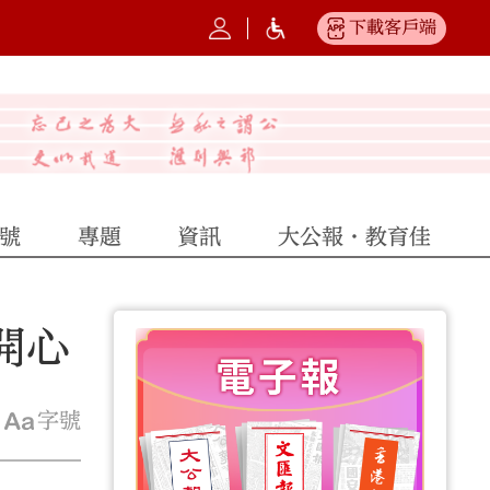
下載客戶端
號
專題
資訊
大公報·教育佳
開心
字號