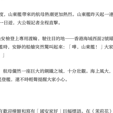
4度，山東艦帶來的航母熱潮更加熱烈。山東艦昨天起一
母一日遊，大公報記者全程直擊。
過安檢登上專用渡輪，駛往目的地——香港海域西面2號
艦時，安靜的船艙突然驚叫起來：「嘩，山東艦！」大
！」
，航母儼然一座巨大的鋼鐵之城，十分壯觀。海上風大
民登艦，還不時輕聲提醒大家小心。
有歡迎橫額和寫有「國安家好」巨幅標語。在《茉莉花