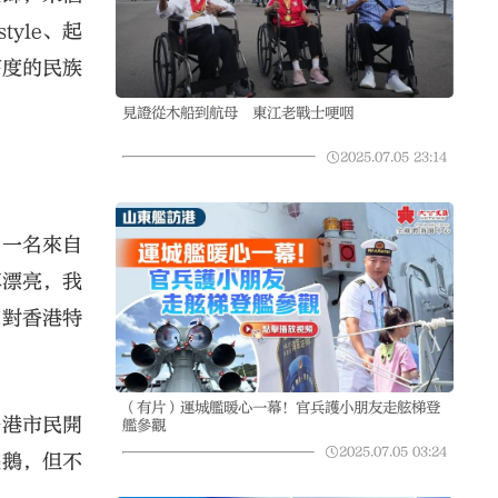
yle、起
高度的民族
見證從木船到航母 東江老戰士哽咽
2025.07.05
23:14
。一名來自
真漂亮，我
家對香港特
（有片）運城艦暖心一幕！官兵護小朋友走舷梯登
香港市民開
艦參觀
2025.07.05
03:24
燒鵝，但不