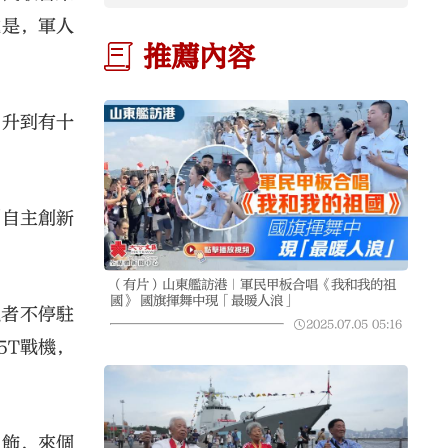
處是，軍人
推薦內容
，升到有十
到自主創新
（有片）山東艦訪港｜軍民甲板合唱《我和我的祖
國》 國旗揮舞中現「最暖人浪」
觀者不停駐
2025.07.05
05:16
5T戰機，
服飾，來個