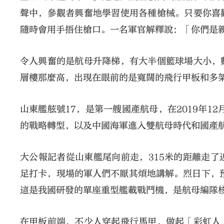
聲中，參觀者興奮地學習使用各種槍械。只要你喜
隨時會用手捂住槍口。一名軍官解釋說：「你們是
令人興奮的是航母升降梯，有大半個籃球場大小，
層樓那麼高，出現在眼前的是寬闊的飛行甲板和多
山東艦舷號17，是第一艘國產航母，在2019年1
的戰略轉型，以及中國海軍進入雙航母時代和國產
大公報記者從山東艦尾向前走，315米的距離走
足打卡，現場的軍人們不厭其煩地講解。烈日下，預
這是我國研發的單座重型艦載戰鬥機，是航母編隊
在甲板前端，不少人穿起飛行馬甲，做起「彩虹人