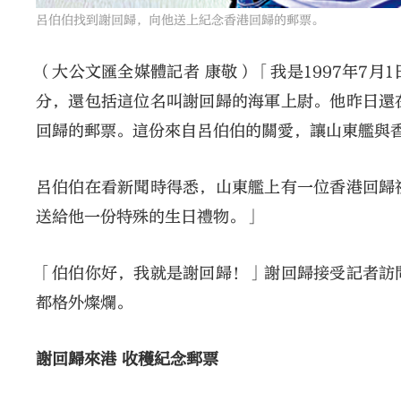
呂伯伯找到謝回歸，向他送上紀念香港回歸的郵票。
（大公文匯全媒體記者 康敬）「我是1997年7
分，還包括這位名叫謝回歸的海軍上尉。他昨日還
回歸的郵票。這份來自呂伯伯的關愛，讓山東艦與
呂伯伯在看新聞時得悉，山東艦上有一位香港回歸
送給他一份特殊的生日禮物。」
「伯伯你好，我就是謝回歸！」謝回歸接受記者訪
都格外燦爛。
謝回歸來港 收穫紀念郵票