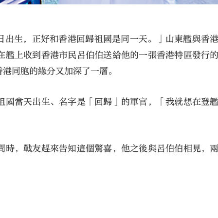
月1日出生，正好和香港回歸祖國是同一天。」山東艦與香
在艦上收到香港市民呂伯伯送給他的一張香港特區發行
香港同胞的緣分又加深了一層。
祖國當天出生、名字是「回歸」的軍官，「我就想在登
問時，戰友趕來告知這個驚喜，他之後與呂伯伯相見，