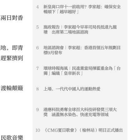
4
新皇崗口岸十一前啟用？李家超：確保安全
4
暢順下「越早越好」
連兩日對香
5
施政報告｜李家超今早率司局長抵達九龍
5
塘 出席第二場地區諮詢
錨地，即青
6
地區諮詢會｜李家超：香港首個五年規劃目
6
標9月發布
家趕緊擠到
7
環球時報海風｜民進黨當局揮霍重金為「台
7
獨」編織「皇帝新衣」
，渡輪顛簸
8
上場，一代代中國人的運動熱愛
8
9
港應科院勇奪全球百大科技研發獎三項大
9
獎 涵蓋無水染色、快速充電等領域
10
《CMG夏日歌會》（榆林站）明日正式播出
10
》民歌音樂