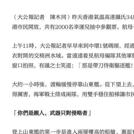
（大公報記者 陳木同）昨天香港氣溫高達攝氏3
港市民開放，共有2000名幸運兒抽中參觀票，航
上午11時，大公報記者早早來到中環1號碼頭，經
衣對開的交椅洲水域。當遠遠看見航母編隊其他軍
窗口拍照，有識之士笑道：「那是帶刀侍衛驅逐艦
大約一小時後，渡輪緩慢停靠山東艦。從下望上去
得厲害，海軍戰士排成兩隊，用雙手穩住船梯讓市
「你們是親人，武器只對侵略者」
登上山東艦的第一步是進入兩層樓高的船艙，裏面