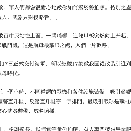
歡，軍人們都會很耐心地教你如何擺姿勢拍照。特別之
親人，武器只對侵略者。」
數百市民站在上面。一聲哨響，這塊甲板突然向上升起
架戰鬥機，這是航母最耀眼之處，人們一片歡呼。
2月17日正式交付海軍，所以舷號17象徵我國從改裝引進
航母時代。
了近一個小時，不同種類的戰機和各種設施裝備，吸引參
警直升機、反潛直升機等一字排開，最吸引眼球是殲-1
核心武器裝備，威名遠播。
」，扮副艦長、指揮官等角色拍照。有人專門帶來畢業