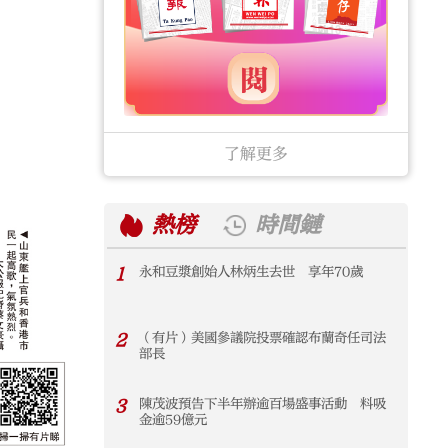
了解更多
熱榜
時間鏈
1
永和豆漿創始人林炳生去世 享年70歲
1
2
（有片）美國參議院投票確認布蘭奇任司法
2
部長
3
陳茂波預告下半年辦逾百場盛事活動 料吸
3
金逾59億元