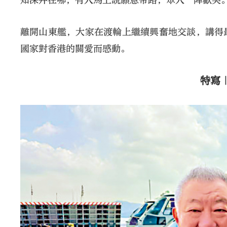
知深井在哪，有人馬上說願意帶路，眾人一陣歡笑
離開山東艦，大家在渡輪上繼續興奮地交談，講得
國家對香港的關愛而感動。
特寫