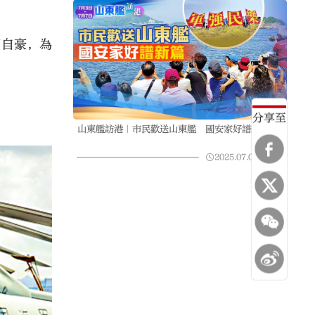
而自豪，為
分享至
山東艦訪港｜市民歡送山東艦 國安家好譜新篇
2025.07.08
00:00