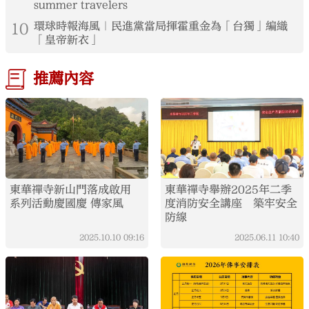
summer travelers
10
環球時報海風｜民進黨當局揮霍重金為「台獨」編織
「皇帝新衣」
推薦內容
東華禪寺新山門落成啟用
東華禪寺舉辦2025年二季
系列活動慶國慶 傳家風
度消防安全講座 築牢安全
防線
2025.10.10
09:16
2025.06.11
10:40