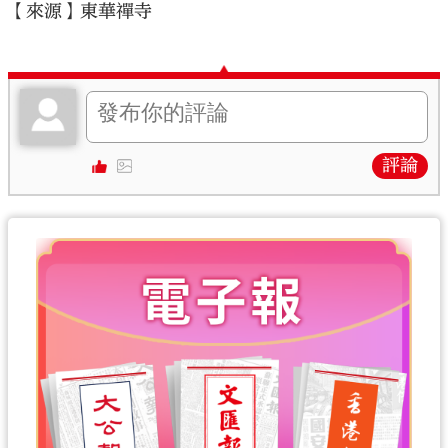
【來源】東華禪寺
評論