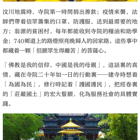
汶川地震時，寺院第一時間捐出善款；疫情來襲，法
師們帶着信眾籌集的口罩、防護服，送到最需要的地
方；翁源的貧困村，每年都能收到寺院的糧油和助學
金；740鄉道上的路燈照亮晚歸人的回家路。這些事中
都藏着一顆「但願眾生得離苦」的菩薩心。
「佛教是我的信仰，中國是我的母親」，這話裏的真
情，藏在寺院二十年如一日的行動裏——建寺時想着
「為國為民」，修行時記着「護國護民」，把經卷裏
的「莊嚴國土」的宏大誓願，化為服務社會的具體實
踐。