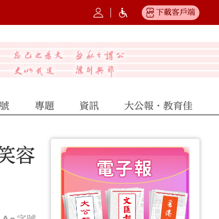
下載客戶端
號
專題
資訊
大公報·教育佳
笑容