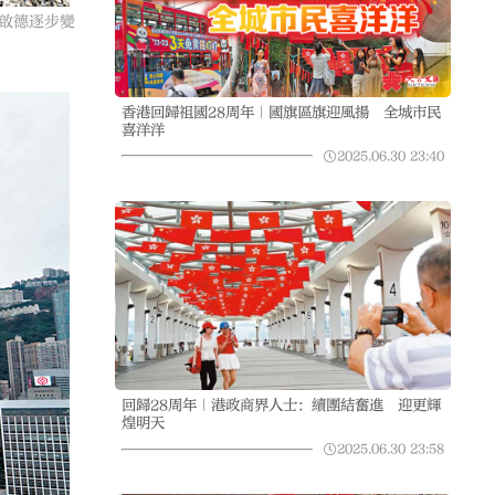
，啟德逐步變
香港回歸祖國28周年｜國旗區旗迎風揚 全城市民
喜洋洋
2025.06.30
23:40
回歸28周年｜港政商界人士：續團結奮進 迎更輝
煌明天
2025.06.30
23:58