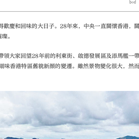
得歡慶和回味的大日子。28年來，中央一直關懷香港，
璀璨。
帶領大家回望28年前的利東街、啟德發展區及添馬艦一
大公文匯
起細味香港特區舊貌新顏的變遷。雖然景物變化很大，然