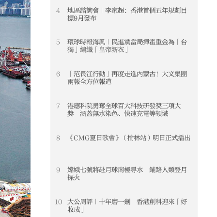
4
地區諮詢會｜李家超：香港首個五年規劃目
4
標9月發布
5
環球時報海風｜民進黨當局揮霍重金為「台
5
獨」編織「皇帝新衣」
6
「范長江行動」再度走進內蒙古！大文集團
6
兩報全方位報道
7
港應科院勇奪全球百大科技研發獎三項大
7
獎 涵蓋無水染色、快速充電等領域
8
《CMG夏日歌會》（榆林站）明日正式播出
8
9
嫦娥七號將赴月球南極尋水 鋪路人類登月
9
探火
10
大公周評｜十年磨一劍 香港創科迎來「好
10
收成」