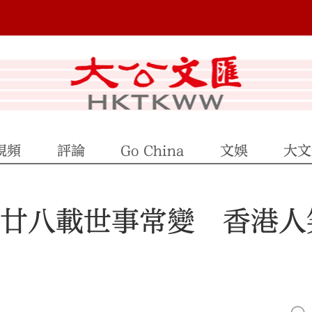
視頻
評論
Go China
文娛
大文
｜廿八載世事常變 香港人