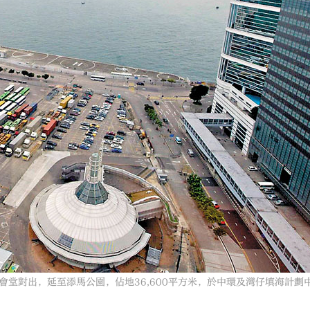
堂對出，延至添馬公園，佔地36,600平方米，於中環及灣仔填海計劃