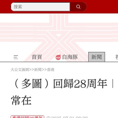
首頁
白海豚
新聞
>>
>>
大公文匯網
新聞
香港
（多圖）回歸28周年
常在