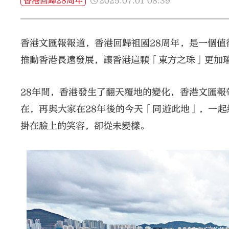
2025.07.01
08:39
香港回歸28周年
香港文匯報報道，香港回歸祖國28周年，是一個值
推動香港長遠發展，讓香港這顆「東方之珠」更加
28年間，香港發生了翻天覆地的變化，香港文匯報
在，再與大家在28年後的今天「同遊此地」，一
掛在臉上的笑容，卻從未變樣。