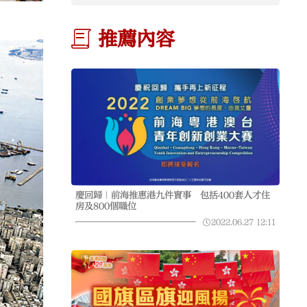
推薦內容
慶回歸｜前海推惠港九件實事 包括400套人才住
房及800個職位
2022.06.27
12:11