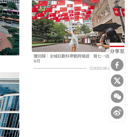
分享至
慶回歸｜全城狂歡料帶動跨境遊 賀七一活動玩到
8月
2025.06.28
23:38