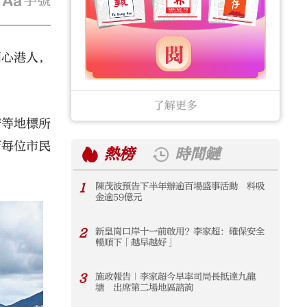
字號
關心港人，
了解更多
帶等地標所
而每位市民
熱榜
時間鏈
1
陳茂波預告下半年辦逾百場盛事活動 料吸
1
金逾59億元
2
新皇崗口岸十一前啟用？李家超：確保安全
2
暢順下「越早越好」
3
施政報告｜李家超今早率司局長抵達九龍
3
塘 出席第二場地區諮詢