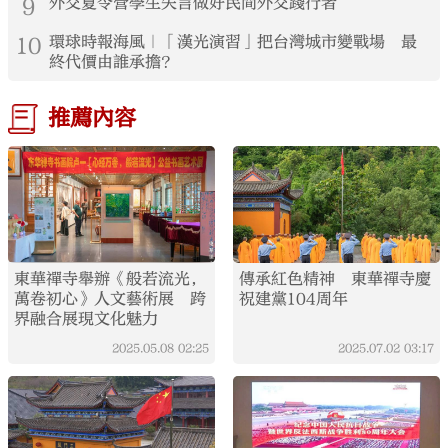
9
外交夏令營學生矢言做好民間外交踐行者
10
環球時報海風｜「漢光演習」把台灣城市變戰場 最
終代價由誰承擔？
推薦內容
東華禪寺舉辦《般若流光，
傳承紅色精神 東華禪寺慶
萬卷初心》人文藝術展 跨
祝建黨104周年
界融合展現文化魅力
2025.05.08
02:25
2025.07.02
03:17