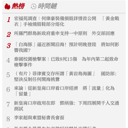
熱榜
時間鏈
1
宏福苑調查｜何偉豪裝備損毀詳情首公開 「黃金戰
衣」手袖燒毀鞋部分熔化
2
所羅門群島新政府重申支持一中原則 外交部回應
3
「白海豚」逼近浙閩沿海！預計明晚登陸 將如何影
響我國？
4
泰國校園槍擊案｜已致8死15傷 為年內第二起致命
槍擊事件
5
（有片）菲律賓交存所謂「黃岩島海圖」 國防部：
堅決反制任何鬧海挑釁
6
來論｜從新皇崗口岸看口岸經濟 將「流量」化為
「留量」
7
新皇崗口岸啟用在即 鄧炳強：下周四展開千人交通
測試
8
李家超與東盟秘書長會面