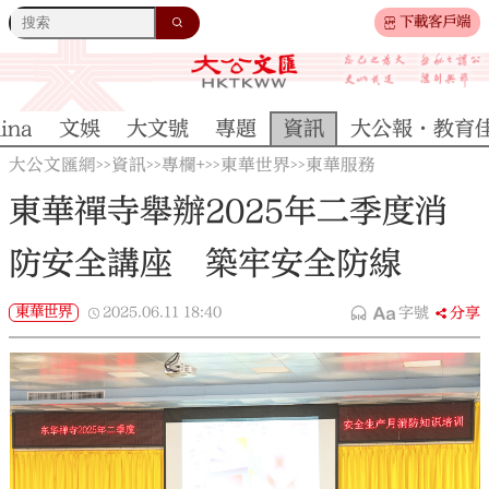
下載客戶端
ina
文娛
大文號
專題
資訊
大公報·教育
大公文匯網
資訊
專欄+
東華世界
東華服務
>>
>>
>>
>>
東華禪寺舉辦2025年二季度消
防安全講座 築牢安全防線
東華世界
2025.06.11
18:40
字號
分享