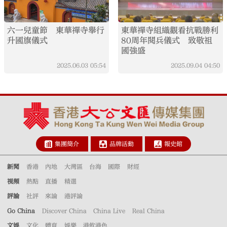
六一兒童節 東華禪寺舉行
東華禪寺組織觀看抗戰勝利
升國旗儀式
80周年閱兵儀式 致敬祖
國強盛
2025.06.03
05:54
2025.09.04
04:50
集團簡介
品牌活動
報史館
新聞
香港
內地
大灣區
台海
國際
財經
視頻
熱點
直播
精選
評論
社評
來論
港評論
Go China
Discover China
China Live
Real China
文娛
文化
體育
娛樂
港飲港色