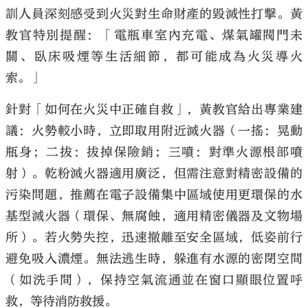
訓人員深刻感受到火災對生命財產的毀滅性打擊。黃
教官特別提醒：「電瓶車室內充電、煤氣罐閥門未
關、臥床吸煙等生活細節，都可能成為火災導火
索。」
針對「如何在火災中正確自救」，黃教官給出專業建
議：火勢較小時，立即取用附近滅火器（一搖：晃動
瓶身；二拔：拔掉保險銷；三噴：對準火源根部噴
射）。乾粉滅火器適用廣泛，但需注意對精密設備的
污染問題，推薦在電子設備集中區域使用更環保的水
基型滅火器（環保、無腐蝕，適用精密儀器及文物場
所）。若火勢失控，迅速撤離至安全區域，低姿前行
避免吸入濃煙。無法逃生時，躲進有水源的密閉空間
（如洗手間），保持空氣流通並在窗口顯眼位置呼
救，等待消防救援。