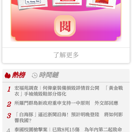
了解更多
熱榜
時間鏈
1
宏福苑調查｜何偉豪裝備損毀詳情首公開 「黃金戰
衣」手袖燒毀鞋部分熔化
2
所羅門群島新政府重申支持一中原則 外交部回應
3
「白海豚」逼近浙閩沿海！預計明晚登陸 將如何影
響我國？
4
泰國校園槍擊案｜已致8死15傷 為年內第二起致命