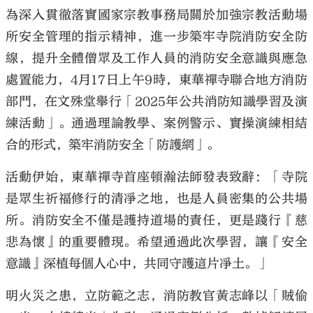
為深入貫徹落實國家宗教事務局關於加強宗教活動場
所安全管理的指示精神，進一步築牢寺院消防安全防
線，提升全體僧眾及工作人員的消防安全意識與應急
處置能力，4月17日上午9時，東華禪寺聯合地方消防
部門，在文殊堂舉行「2025年公共消防知識學習及演
練活動」。通過理論教學、案例警示、實操演練相結
合的形式，築牢消防安全「防護網」。
活動伊始，東華禪寺首座頓瀚法師發表致辭：「寺院
是眾生祈福修行的清凈之地，也是人員密集的公共場
所。消防安全不僅是護持道場的責任，更是踐行『慈
悲為懷』的重要體現。希望通過此次學習，讓『安全
意識』深植每個人心中，共同守護這片凈土。」
明火災之患，立防範之志，消防教官黃志峰以「賊偷