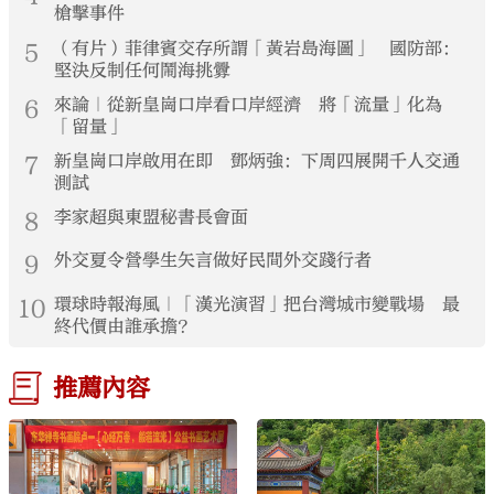
槍擊事件
5
（有片）菲律賓交存所謂「黃岩島海圖」 國防部：
堅決反制任何鬧海挑釁
6
來論｜從新皇崗口岸看口岸經濟 將「流量」化為
「留量」
7
新皇崗口岸啟用在即 鄧炳強：下周四展開千人交通
測試
8
李家超與東盟秘書長會面
9
外交夏令營學生矢言做好民間外交踐行者
10
環球時報海風｜「漢光演習」把台灣城市變戰場 最
終代價由誰承擔？
推薦內容