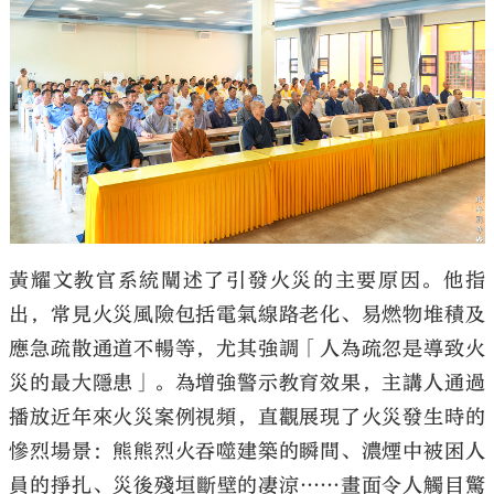
黃耀文教官系統闡述了引發火災的主要原因。他指
出，常見火災風險包括電氣線路老化、易燃物堆積及
應急疏散通道不暢等，尤其強調「人為疏忽是導致火
災的最大隱患」。為增強警示教育效果，主講人通過
播放近年來火災案例視頻，直觀展現了火災發生時的
慘烈場景：熊熊烈火吞噬建築的瞬間、濃煙中被困人
員的掙扎、災後殘垣斷壁的凄涼……畫面令人觸目驚