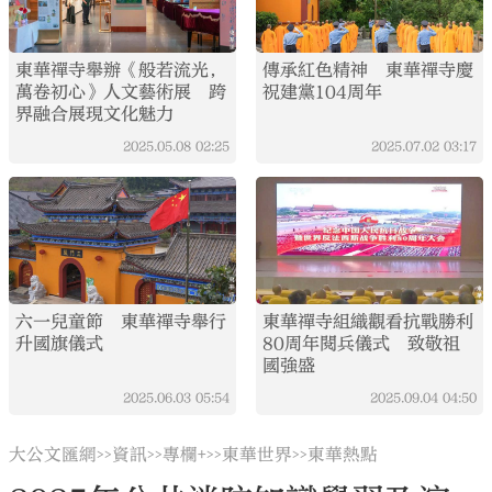
東華禪寺舉辦《般若流光，
傳承紅色精神 東華禪寺慶
萬卷初心》人文藝術展 跨
祝建黨104周年
界融合展現文化魅力
2025.05.08
02:25
2025.07.02
03:17
六一兒童節 東華禪寺舉行
東華禪寺組織觀看抗戰勝利
升國旗儀式
80周年閱兵儀式 致敬祖
國強盛
2025.06.03
05:54
2025.09.04
04:50
大公文匯網
資訊
專欄+
東華世界
東華熱點
>>
>>
>>
>>