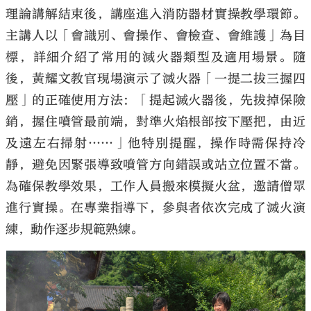
理論講解結束後，講座進入消防器材實操教學環節。
主講人以「會識別、會操作、會檢查、會維護」為目
標，詳細介紹了常用的滅火器類型及適用場景。隨
後，黃耀文教官現場演示了滅火器「一提二拔三握四
壓」的正確使用方法：「提起滅火器後，先拔掉保險
銷，握住噴管最前端，對準火焰根部按下壓把，由近
及遠左右掃射……」他特別提醒，操作時需保持冷
靜，避免因緊張導致噴管方向錯誤或站立位置不當。
為確保教學效果，工作人員搬來模擬火盆，邀請僧眾
進行實操。在專業指導下，參與者依次完成了滅火演
練，動作逐步規範熟練。