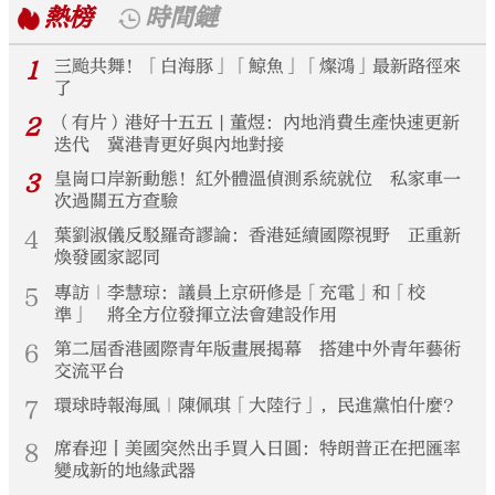
熱榜
時間鏈
1
三颱共舞！「白海豚」「鯨魚」「燦鴻」最新路徑來
了
2
（有片）港好十五五 | 董煜：內地消費生產快速更新
迭代 冀港青更好與內地對接
3
皇崗口岸新動態！紅外體溫偵測系統就位 私家車一
次過關五方查驗
4
葉劉淑儀反駁羅奇謬論：香港延續國際視野 正重新
煥發國家認同
5
專訪｜李慧琼：議員上京研修是「充電」和「校
準」 將全方位發揮立法會建設作用
6
第二屆香港國際青年版畫展揭幕 搭建中外青年藝術
交流平台
7
環球時報海風｜陳佩琪「大陸行」，民進黨怕什麼？
8
席春迎丨美國突然出手買入日圓：特朗普正在把匯率
變成新的地緣武器