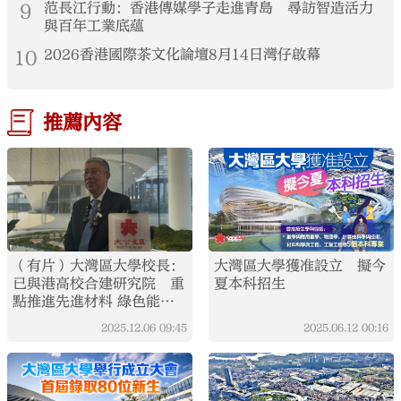
9
范長江行動：香港傳媒學子走進青島 尋訪智造活力
與百年工業底蘊
10
2026香港國際茶文化論壇8月14日灣仔啟幕
推薦內容
（有片）大灣區大學校長：
大灣區大學獲准設立 擬今
已與港高校合建研究院 重
夏本科招生
點推進先進材料 綠色能源
等
2025.12.06
09:45
2025.06.12
00:16