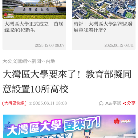
大灣區大學正式成立 首屆
時評｜大灣區大學對灣區發
錄取80位新生
展意味着什麼？
2025.12.06
09:07
2025.06.12
03:41
大公文匯網
新聞
內地
>>
>>
大灣區大學要來了！教育部擬同
意設置10所高校
大灣區快線
2025.06.11
08:08
字號
分享