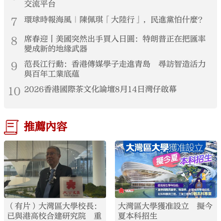
交流平台
7
環球時報海風｜陳佩琪「大陸行」，民進黨怕什麼？
8
席春迎丨美國突然出手買入日圓：特朗普正在把匯率
變成新的地緣武器
9
范長江行動：香港傳媒學子走進青島 尋訪智造活力
與百年工業底蘊
10
2026香港國際茶文化論壇8月14日灣仔啟幕
推薦內容
（有片）大灣區大學校長：
大灣區大學獲准設立 擬今
已與港高校合建研究院 重
夏本科招生