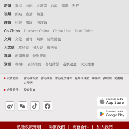
新聞
香港
內地
大灣區
台海
國際
財經
視頻
熱點
直播
精選
評論
社評
來論
港評論
Go China
Discover China
China Live
Real China
文娛
文化
體育
娛樂
港飲港色
大文號
政務號
個人號
機構號
專題
新聞專題
特別策劃
資訊
專欄+
資訊推薦
各地動態
港澳速遞
大文健康
友情鏈接：
香港商報網
香港衛視
香港經濟導報
星島環球網
中評網
海峽網
閩南網
台海網
合作夥伴：
投資甘肅
私隱政策聲明
聯繫我們
商務合作
加入我們