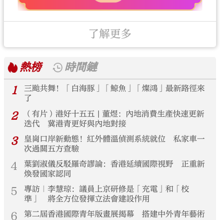
了解更多
熱榜
時間鏈
1
三颱共舞！「白海豚」「鯨魚」「燦鴻」最新路徑來
了
2
（有片）港好十五五 | 董煜：內地消費生產快速更新
迭代 冀港青更好與內地對接
3
皇崗口岸新動態！紅外體溫偵測系統就位 私家車一
次過關五方查驗
4
葉劉淑儀反駁羅奇謬論：香港延續國際視野 正重新
煥發國家認同
5
專訪｜李慧琼：議員上京研修是「充電」和「校
準」 將全方位發揮立法會建設作用
6
第二屆香港國際青年版畫展揭幕 搭建中外青年藝術