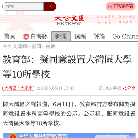
下載客戶端
首頁
白海豚
新聞
視頻
評論
Go Chin
大公文匯網
新聞
內地
>>
>>
教育部：擬同意設置大灣區大學
等10所學校
大灣區·大未來
2025.06.11
13:43
字號
分享
據大灣區之聲報道，6月11日，教育部官方發布關於擬
同意設置本科高等學校的公示。公示稱，擬同意設置
大灣區大學等10所學校。