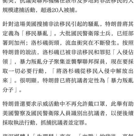
衝突，抗議美聯邦機構在該市及多地對非法移民的大
規模逮捕活動，超過20人被捕。
針對這場美國搜捕非法移民引起的騷亂，特朗普將其
定義為「移民暴亂」。大批國民警衛隊士兵，已經部
署到加州；洛杉磯街頭，流血衝突在不斷發生。按照
特朗普的說法，洛杉磯已被非法移民和罪犯「入侵佔
領」，暴力叛亂分子聚集並襲擊聯邦探員，現在要採
取一切必要行動，「將洛杉磯從移民入侵中解放出
來」。很明顯，特朗普已將抗議者定性為「暴力叛亂
分子」。
特朗普還要求示威活動中不再允許戴口罩，此舉有助
美國警察及國民警衛隊人員識別出抗議者，以便後續
採取執法行動，抓捕抗議者並定罪。