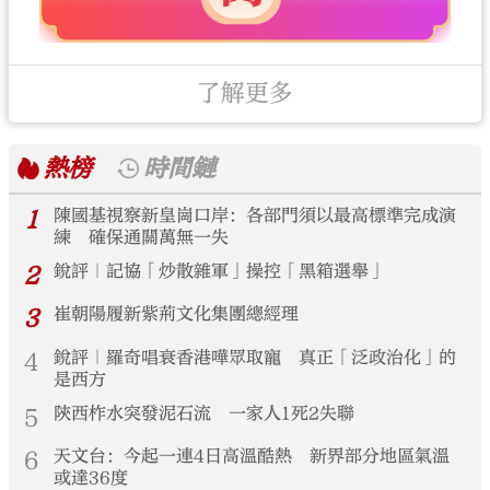
了解更多
熱榜
時間鏈
1
陳國基視察新皇崗口岸：各部門須以最高標準完成演
練 確保通關萬無一失
2
銳評｜記協「炒散雜軍」操控「黑箱選舉」
3
崔朝陽履新紫荊文化集團總經理
4
銳評｜羅奇唱衰香港嘩眾取寵 真正「泛政治化」的
是西方
5
陝西柞水突發泥石流 一家人1死2失聯
6
天文台：今起一連4日高溫酷熱 新界部分地區氣溫
或達36度