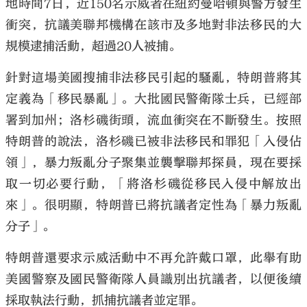
地時間7日，近150名示威者在紐約曼哈頓與警方發生
衝突，抗議美聯邦機構在該市及多地對非法移民的大
規模逮捕活動，超過20人被捕。
針對這場美國搜捕非法移民引起的騷亂，特朗普將其
定義為「移民暴亂」。大批國民警衛隊士兵，已經部
署到加州；洛杉磯街頭，流血衝突在不斷發生。按照
特朗普的說法，洛杉磯已被非法移民和罪犯「入侵佔
領」，暴力叛亂分子聚集並襲擊聯邦探員，現在要採
取一切必要行動，「將洛杉磯從移民入侵中解放出
來」。很明顯，特朗普已將抗議者定性為「暴力叛亂
分子」。
特朗普還要求示威活動中不再允許戴口罩，此舉有助
美國警察及國民警衛隊人員識別出抗議者，以便後續
採取執法行動，抓捕抗議者並定罪。