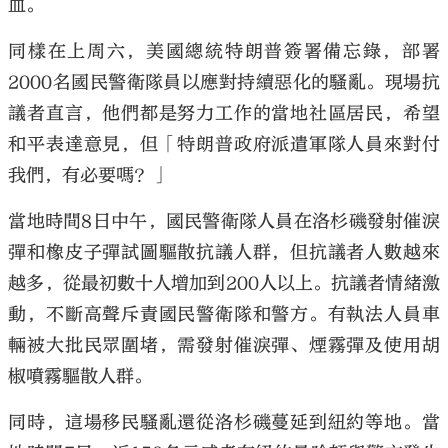
血。
同樣在上周六，美國總統特朗普簽署備忘錄，部署
2000名國民警衛隊員以應對持續惡化的騷亂。現場抗
議者直言，他們都是努力工作的當地社區居民，希望
和平表達意見，但「特朗普政府派遣軍隊人員來對付
我們，有必要嗎？」
當地時間8日中午，國民警衛隊人員在洛杉磯發射催淚
彈和橡皮子彈試圖驅散抗議人群，但抗議者人數越來
越多，從最初數十人增加到200人以上。抗議者情緒激
動，不斷高聲斥責國民警衛隊和警方。有執法人員車
輛被大批民眾圍堵，需發射催淚彈、煙霧彈及使用胡
椒噴霧驅散人群。
同時，這場移民騷亂還從洛杉磯蔓延到紐約等地。當