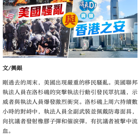
文/興銀
剛過去的周末，美國出現嚴重的移民騷亂。美國聯邦
執法人員在洛杉磯的突擊執法行動引發民眾抗議，示
威者與執法人員爆發激烈衝突。洛杉磯上周六持續數
小時的對峙中，執法人員全副武裝並佩戴防毒面具，
向抗議者發射橡膠子彈和催淚彈，有抗議者被擊中流
血。