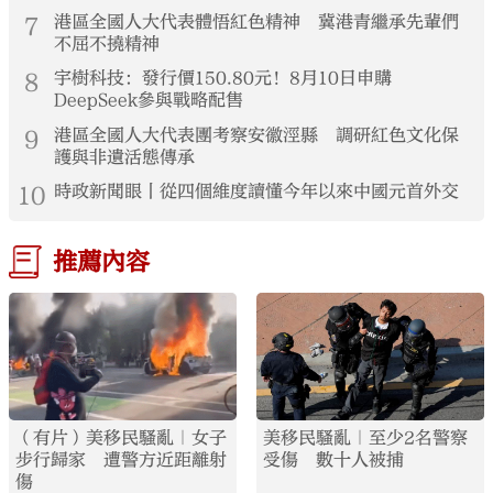
7
港區全國人大代表體悟紅色精神 冀港青繼承先輩們
不屈不撓精神
8
宇樹科技：發行價150.80元！8月10日申購
DeepSeek參與戰略配售
9
港區全國人大代表團考察安徽涇縣 調研紅色文化保
護與非遺活態傳承
10
時政新聞眼丨從四個維度讀懂今年以來中國元首外交
推薦內容
（有片）美移民騷亂｜女子
美移民騷亂｜至少2名警察
步行歸家 遭警方近距離射
受傷 數十人被捕
傷