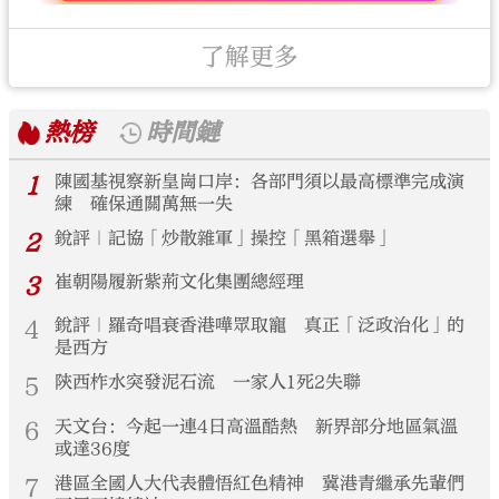
了解更多
熱榜
時間鏈
1
陳國基視察新皇崗口岸：各部門須以最高標準完成演
練 確保通關萬無一失
2
銳評｜記協「炒散雜軍」操控「黑箱選舉」
3
崔朝陽履新紫荊文化集團總經理
4
銳評｜羅奇唱衰香港嘩眾取寵 真正「泛政治化」的
是西方
5
陝西柞水突發泥石流 一家人1死2失聯
6
天文台：今起一連4日高溫酷熱 新界部分地區氣溫
或達36度
7
港區全國人大代表體悟紅色精神 冀港青繼承先輩們