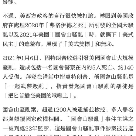
暴徒。
不過，美西方政客的言行很快被打臉。轉眼到美國政
府在處理2020年「弗洛伊德之死」所引發的全國大騷
亂以及2021年美國「國會山騷亂」時，就撕下「美式
民主」的遮羞布，展現了「美式雙標」和無恥。
2021年1月6日，因特朗普敗選引發美國國會山大規模
騷亂，造成包括一名國會警察在內的5人死亡、約140
人受傷。拜登在講話中指責特朗普，稱國會山騷亂是
「一起武裝叛亂」，指責發起國會山騷亂的暴徒是
「把匕首插在美國的喉嚨上」。
國會山騷亂案，超過1200人被逮捕並檢控，多人罪名
都與顛覆國家政權相關。「國會山騷亂」事件主謀之
一被判處22年監禁，這是國會山騷亂事件涉案被告迄