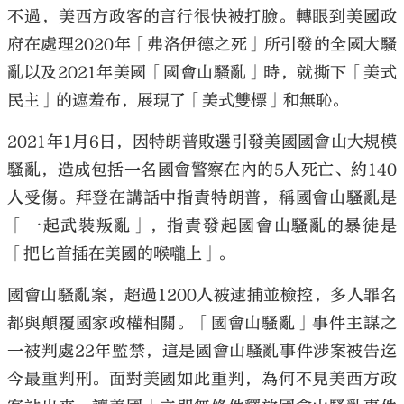
不過，美西方政客的言行很快被打臉。轉眼到美國政
府在處理2020年「弗洛伊德之死」所引發的全國大騷
亂以及2021年美國「國會山騷亂」時，就撕下「美式
民主」的遮羞布，展現了「美式雙標」和無恥。
2021年1月6日，因特朗普敗選引發美國國會山大規模
騷亂，造成包括一名國會警察在內的5人死亡、約140
人受傷。拜登在講話中指責特朗普，稱國會山騷亂是
「一起武裝叛亂」，指責發起國會山騷亂的暴徒是
「把匕首插在美國的喉嚨上」。
國會山騷亂案，超過1200人被逮捕並檢控，多人罪名
都與顛覆國家政權相關。「國會山騷亂」事件主謀之
一被判處22年監禁，這是國會山騷亂事件涉案被告迄
今最重判刑。面對美國如此重判，為何不見美西方政