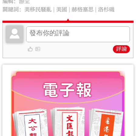
編輯：游尘
關鍵詞：
美移民騷亂
美國
赫格塞思
洛杉磯
評論