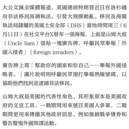
大公文匯全媒體報道，美國總統特朗普近日在洛杉磯
向非法移民高調執法，引發大規模動亂。移民及海關
執法局隸屬的美國土安全部（DHS）當地時間周三（6
月11日）在社交平台X發布一張海報，上面是山姆大叔
（Uncle Sam）張貼一塊廣告牌，呼籲民眾舉報「外
國入侵者」（foreign invaders）。
廣告牌上寫「幫助你的國家和你自己……舉報外國侵
略者。」圖片說明則呼籲民眾撥打舉報熱線號碼，以
協助他們找到並逮捕非法移民。
山姆大叔是美國的代表性角色，其形象原本是美國政
府的文宣工具，一戰期間用來號召美國人參軍，二戰
期間更用來傳播其他政府訊息，例如推銷戰爭債券和
警告警惕外國間諜活動。