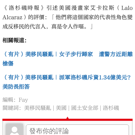
《洛杉磯時報》引述美國漫畫家艾卡拉斯（Lalo
Alcaraz）的評價：「他們將這個國家的代表性角色變
成反移民的代言人，真是令人作嘔。」
相關報道：
（有片）美移民騷亂｜女子步行歸家 遭警方近距離
槍傷
（有片）美移民騷亂｜派軍洛杉磯斥資1.34億美元？
美防長拒答
編輯：Fay
關鍵詞：
美移民騷亂
美國
國土安全部
洛杉磯