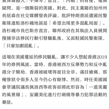
資深媒體人「牛彈琴」直言，「內戰」的背後，毫無
疑問，是一個撕裂的美國。對此，民主黨籍的加州州
長紐森在社交媒體發表評論，批評特朗普派遣國民警
衛隊進駐洛杉磯地區是「希望出現更多混亂局面」。
洛杉磯市長巴斯亦直言，聯邦政府在其執法人員展開
搜捕非法移民行動引發騷亂後，又派駐國民警衛隊，
「只會加劇混亂」。
這場在美國蔓延的移民騷亂，讓不少人想起香港2019
年的修例風波。當時，香港被西方反華勢力和反中亂
港分子騎劫，香港被破壞得面目全非、滿目瘡痍，那
種慘狀令很多人至今仍心有餘悸。然而，時任美國國
會眾議院議長佩洛西等政客卻將此形容為「一道美麗
的風景線」，妄圖美化進行打砸燒等暴力犯罪活動的
暴徒。