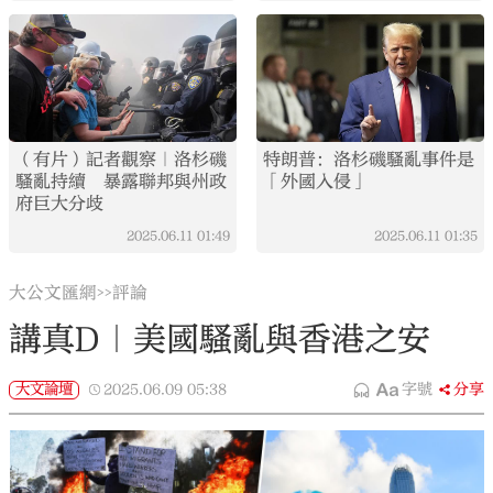
（有片）記者觀察｜洛杉磯
特朗普：洛杉磯騷亂事件是
騷亂持續 暴露聯邦與州政
「外國入侵」
府巨大分歧
2025.06.11
01:49
2025.06.11
01:35
大公文匯網
評論
>>
講真D｜美國騷亂與香港之安
大文論壇
2025.06.09
05:38
字號
分享