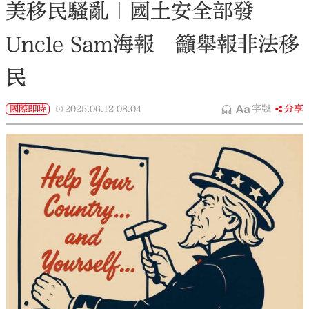
美移民騷亂｜國土安全部發
Uncle Sam海報 籲舉報非法移
民
國際即時
2025.06.12
08:04
字號
分享