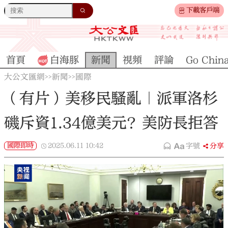
下載客戶端
首頁
白海豚
新聞
視頻
評論
Go Chin
大公文匯網
新聞
國際
>>
>>
（有片）美移民騷亂｜派軍洛杉
磯斥資1.34億美元？美防長拒答
國際即時
2025.06.11
10:42
字號
分享