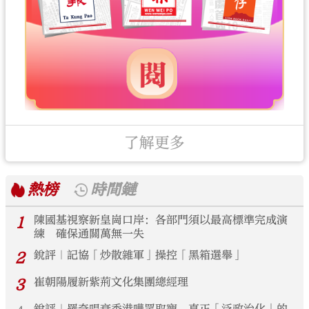
了解更多
熱榜
時間鏈
1
陳國基視察新皇崗口岸：各部門須以最高標準完成演
練 確保通關萬無一失
2
銳評｜記協「炒散雜軍」操控「黑箱選舉」
3
崔朝陽履新紫荊文化集團總經理