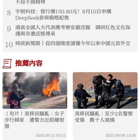
不屈不撓精神
8
宇樹科技：發行價150.80元！8月10日申購
DeepSeek參與戰略配售
9
港區全國人大代表團考察安徽涇縣 調研紅色文化保
護與非遺活態傳承
10
時政新聞眼丨從四個維度讀懂今年以來中國元首外交
推薦內容
（有片）美移民騷亂｜女子
美移民騷亂｜至少2名警察
步行歸家 遭警方近距離射
受傷 數十人被捕
傷
2025.06.12
05:12
2025.06.09
13:26