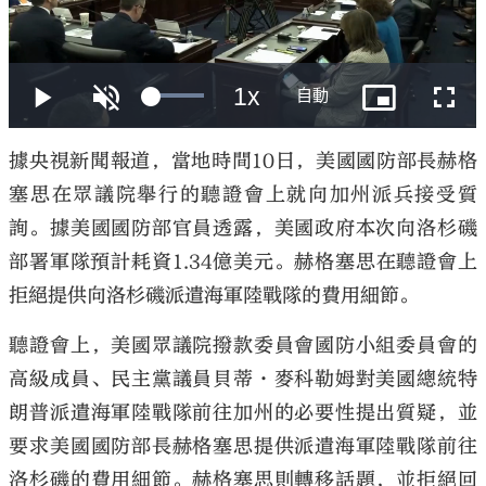
大公文匯
據央視新聞報道，當地時間10日，美國國防部長赫格
塞思在眾議院舉行的聽證會上就向加州派兵接受質
詢。據美國國防部官員透露，美國政府本次向洛杉磯
部署軍隊預計耗資1.34億美元。赫格塞思在聽證會上
拒絕提供向洛杉磯派遣海軍陸戰隊的費用細節。
聽證會上，美國眾議院撥款委員會國防小組委員會的
高級成員、民主黨議員貝蒂·麥科勒姆對美國總統特
朗普派遣海軍陸戰隊前往加州的必要性提出質疑，並
要求美國國防部長赫格塞思提供派遣海軍陸戰隊前往
洛杉磯的費用細節。赫格塞思則轉移話題，並拒絕回