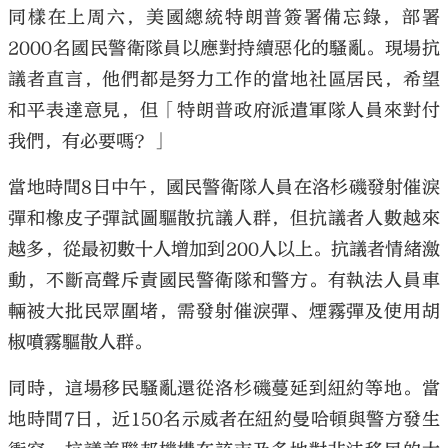
同樣在上周六，美國總統特朗普簽署備忘錄，部署
2000名國民警衛隊員以應對持續惡化的騷亂。現場抗
議者直言，他們都是努力工作的當地社區居民，希望
和平表達意見，但「特朗普政府派遣軍隊人員來對付
我們，有必要嗎？」
當地時間8日中午，國民警衛隊人員在洛杉磯發射催淚
彈和橡皮子彈試圖驅散抗議人群，但抗議者人數越來
越多，從最初數十人增加到200人以上。抗議者情緒激
動，不斷高聲斥責國民警衛隊和警方。有執法人員車
輛被大批民眾圍堵，需發射催淚彈、煙霧彈及使用胡
椒噴霧驅散人群。
同時，這場移民騷亂還從洛杉磯蔓延到紐約等地。當
地時間7日，近150名示威者在紐約曼哈頓與警方發生