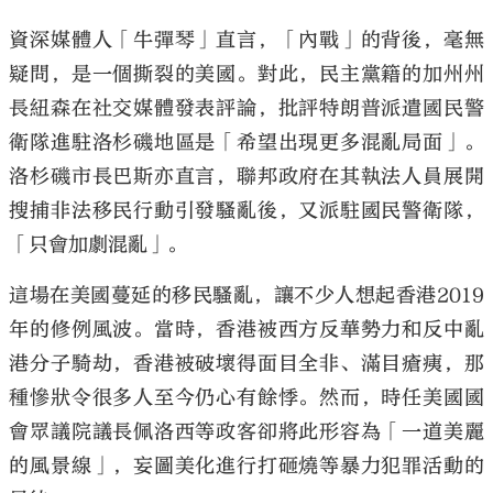
資深媒體人「牛彈琴」直言，「內戰」的背後，毫無
疑問，是一個撕裂的美國。對此，民主黨籍的加州州
長紐森在社交媒體發表評論，批評特朗普派遣國民警
衛隊進駐洛杉磯地區是「希望出現更多混亂局面」。
洛杉磯市長巴斯亦直言，聯邦政府在其執法人員展開
搜捕非法移民行動引發騷亂後，又派駐國民警衛隊，
「只會加劇混亂」。
這場在美國蔓延的移民騷亂，讓不少人想起香港2019
年的修例風波。當時，香港被西方反華勢力和反中亂
港分子騎劫，香港被破壞得面目全非、滿目瘡痍，那
種慘狀令很多人至今仍心有餘悸。然而，時任美國國
會眾議院議長佩洛西等政客卻將此形容為「一道美麗
的風景線」，妄圖美化進行打砸燒等暴力犯罪活動的