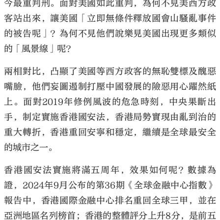
今最重判刑。面對美國如此重判，為何不見美西方政
客站出來，讓美國「立即無條件釋放國會山騷亂事件
的被告呢」？為何不見他們說樂見美國出現更多類似
的「風景線」呢？
兩相對比，凸顯了美國等西方政客的無恥雙標及醜惡
嘴臉，他們妄圖遏制打壓中國發展的險惡用心躍然紙
上。面對2019年修例風波的危急時刻，中央果斷出
手，制定實施香港國安法，香港局勢實現由亂到治的
重大轉折，香港重回安寧和穩定，繼續是全球最安全
的城市之一。
香港國安法實施將滿五周年，效果如何呢？數據為
證，2024年9月公布的第36期《全球金融中心指數》
報告中，香港國際金融中心排名重回全球三甲，並在
亞洲地區名列榜首；香港的整體評分上升8分，是前五