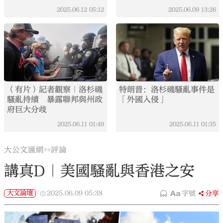
2025.06.12
05:12
2025.06.09
13:26
（有片）記者觀察｜洛杉磯
特朗普：洛杉磯騷亂事件是
騷亂持續 暴露聯邦與州政
「外國入侵」
府巨大分歧
2025.06.11
01:49
2025.06.11
01:35
大公文匯網
評論
>>
講真D｜美國騷亂與香港之安
大文論壇
2025.06.09
05:38
字號
分享