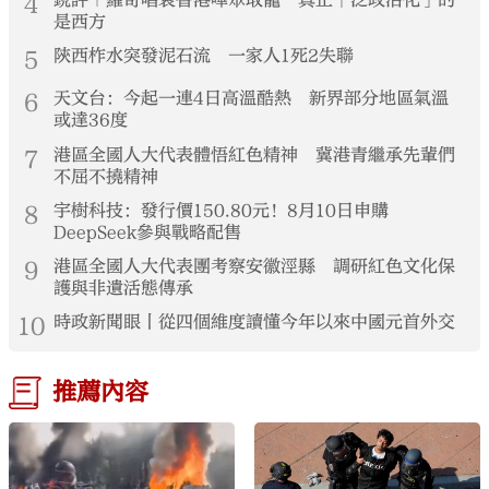
4
銳評｜羅奇唱衰香港嘩眾取寵 真正「泛政治化」的
是西方
5
陝西柞水突發泥石流 一家人1死2失聯
6
天文台：今起一連4日高溫酷熱 新界部分地區氣溫
或達36度
7
港區全國人大代表體悟紅色精神 冀港青繼承先輩們
不屈不撓精神
8
宇樹科技：發行價150.80元！8月10日申購
DeepSeek參與戰略配售
9
港區全國人大代表團考察安徽涇縣 調研紅色文化保
護與非遺活態傳承
10
時政新聞眼丨從四個維度讀懂今年以來中國元首外交
推薦內容