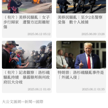
（有片）美移民騷亂｜女子
美移民騷亂｜至少2名警察
步行歸家 遭警方近距離射
受傷 數十人被捕
傷
2025.06.12
05:12
2025.06.09
13:26
（有片）記者觀察｜洛杉磯
特朗普：洛杉磯騷亂事件是
騷亂持續 暴露聯邦與州政
「外國入侵」
府巨大分歧
2025.06.11
01:49
2025.06.11
01:35
大公文匯網
新聞
國際
>>
>>