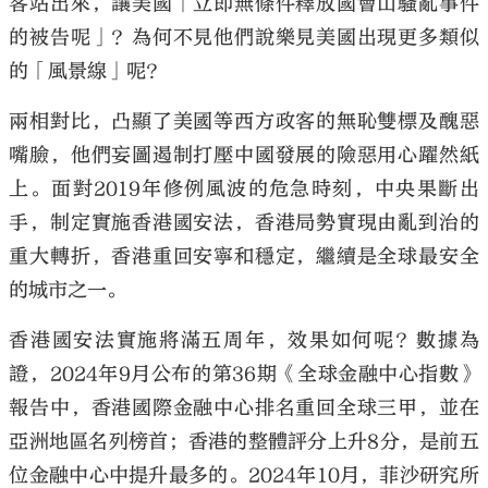
客站出來，讓美國「立即無條件釋放國會山騷亂事件
的被告呢」？為何不見他們說樂見美國出現更多類似
的「風景線」呢？
兩相對比，凸顯了美國等西方政客的無恥雙標及醜惡
嘴臉，他們妄圖遏制打壓中國發展的險惡用心躍然紙
上。面對2019年修例風波的危急時刻，中央果斷出
手，制定實施香港國安法，香港局勢實現由亂到治的
重大轉折，香港重回安寧和穩定，繼續是全球最安全
的城市之一。
香港國安法實施將滿五周年，效果如何呢？數據為
證，2024年9月公布的第36期《全球金融中心指數》
報告中，香港國際金融中心排名重回全球三甲，並在
亞洲地區名列榜首；香港的整體評分上升8分，是前五
位金融中心中提升最多的。2024年10月，菲沙研究所