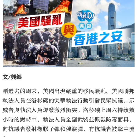
文/興銀
剛過去的周末，美國出現嚴重的移民騷亂。美國聯邦
執法人員在洛杉磯的突擊執法行動引發民眾抗議，示
威者與執法人員爆發激烈衝突。洛杉磯上周六持續數
小時的對峙中，執法人員全副武裝並佩戴防毒面具，
向抗議者發射橡膠子彈和催淚彈，有抗議者被擊中流