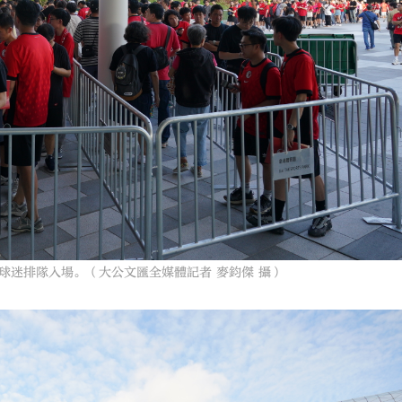
球迷排隊入場。（大公文匯全媒體記者 麥鈞傑 攝）