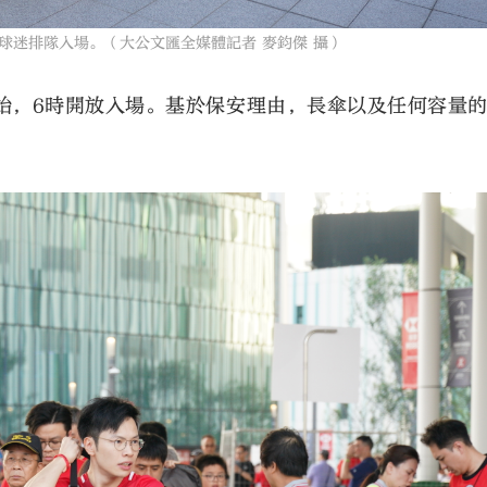
球迷排隊入場。（大公文匯全媒體記者 麥鈞傑 攝）
始，6時開放入場。基於保安理由，長傘以及任何容量