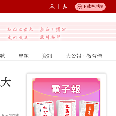
下載客戶端
號
專題
資訊
大公報·教育佳
迷大