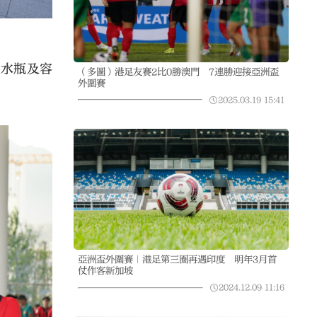
的水瓶及容
（多圖）港足友賽2比0勝澳門 7連勝迎接亞洲盃
外圍賽
2025.03.19
15:41
亞洲盃外圍賽｜港足第三圈再遇印度 明年3月首
仗作客新加坡
2024.12.09
11:16