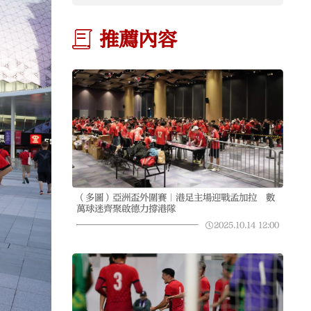
推薦內容
（多圖）亞洲盃外圍賽｜港足主場迎戰孟加拉 數
萬球迷齊聚啟德力撐港隊
2025.10.14
12:00