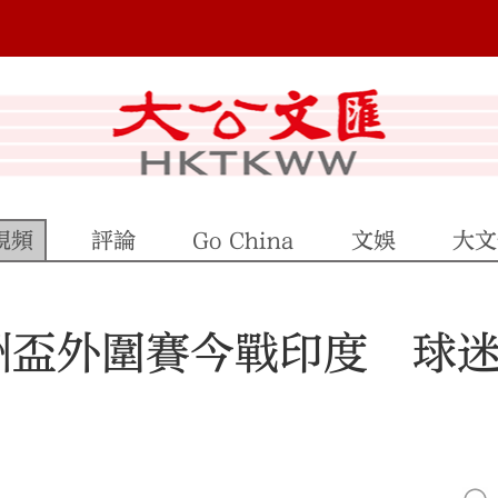
視頻
評論
Go China
文娛
大文
洲盃外圍賽今戰印度 球