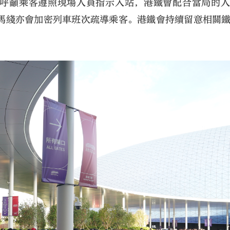
，呼籲乘客遵照現場人員指示入站，港鐵會配合當局的
馬綫亦會加密列車班次疏導乘客。港鐵會持續留意相關