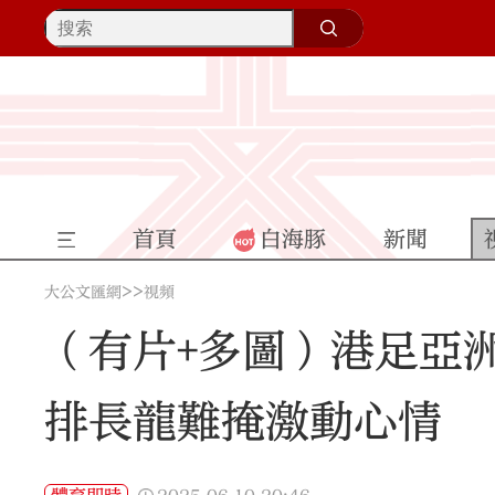
首頁
白海豚
新聞
>>
大公文匯網
視頻
（有片+多圖）港足亞
排長龍難掩激動心情