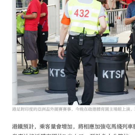
港足對印度的亞洲盃外圍賽賽事，今晚在啟德體育園主場館上演，
港鐵預計，乘客量會增加，將相應加強屯馬綫列車