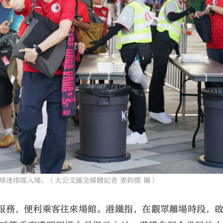
球迷排隊入場。（大公文匯全媒體記者 麥鈞傑 攝）
服務，便利乘客往來場館。港鐵指，在觀眾離場時段，