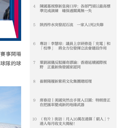
4
陳國基視察新皇崗口岸：各部門須以最高標
4
準完成演練 確保通關萬無一失
5
陝西柞水突發泥石流 一家人1死2失聯
5
6
專訪｜李慧琼：議員上京研修是「充電」和
6
「校準」 將全方位發揮立法會建設作用
着賽事開場
7
葉劉淑儀反駁羅奇謬論：香港延續國際視
7
愛球隊的球
野 正重新煥發國家認同
8
崔朝陽履新紫荊文化集團總經理
8
9
席春迎丨美國突然出手買入日圓：特朗普正
9
在把匯率變成新的地緣武器
10
（有片）街訪｜月入10萬在港算「窮人」？
10
港人每月收支大揭秘！