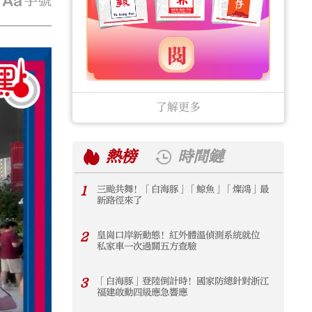
字號
了解更多
熱榜
時間鏈
1
三颱共舞！「白海豚」「鯨魚」「燦鴻」最
1
新路徑來了
2
皇崗口岸新動態！紅外體溫偵測系統就位
2
私家車一次過關五方查驗
3
「白海豚」登陸倒計時！國家防總針對浙江
3
福建啟動四級應急響應