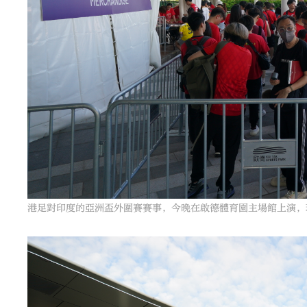
港足對印度的亞洲盃外圍賽賽事，今晚在啟德體育園主場館上演，