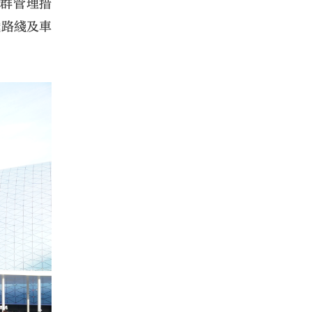
人群管理措
鐵路綫及車