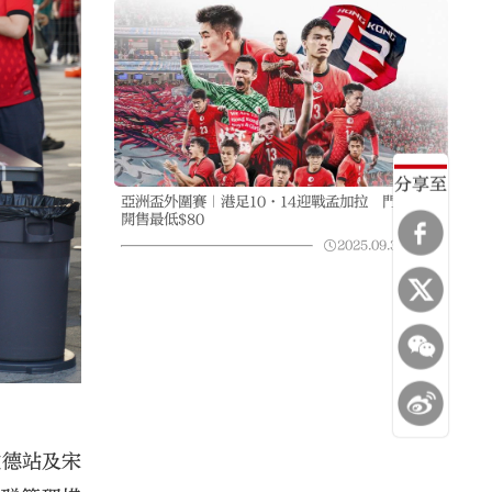
分享至
亞洲盃外圍賽｜港足10·14迎戰孟加拉 門票周四
開售最低$80
2025.09.30
10:18
啟德站及宋