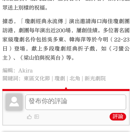
眾送上別樣的祝福。
據悉，「瓊劇經典永流傳」演出邀請海口海佳瓊劇團
訪港，劇團每年演出近200場，屢創佳績。多位著名國
家級瓊劇名伶包括吳多東、韓海萍等於今明（22-23
日）登場，獻上多段瓊劇經典折子戲，如《刁蠻公
主》、《梁山伯與祝英台》等。
編輯：Akira
關鍵詞：
東區文化節
瓊劇
北角
新光劇院
評論