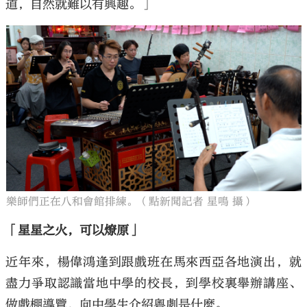
道，自然就難以有興趣。」
樂師們正在八和會館排練。（點新聞記者 星鳴 攝）
「星星之火，可以燎原」
近年來，楊偉鴻逢到跟戲班在馬來西亞各地演出，就
盡力爭取認識當地中學的校長，到學校裏舉辦講座、
做戲棚導覽，向中學生介紹粵劇是什麼。