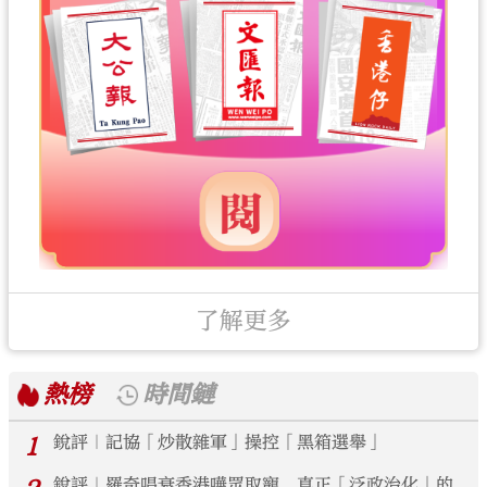
了解更多
熱榜
時間鏈
1
銳評｜記協「炒散雜軍」操控「黑箱選舉」
銳評｜羅奇唱衰香港嘩眾取寵 真正「泛政治化」的