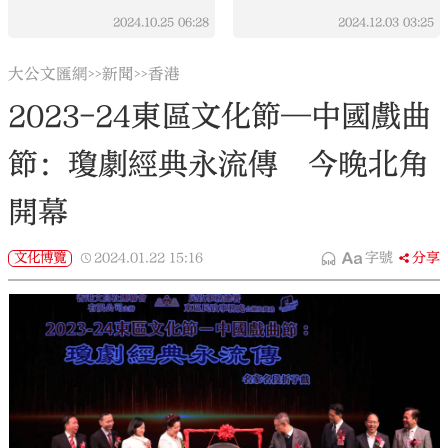
好的品質
2024.10.25
06:28
2024.12.03
03:25
大公文匯網
新聞
香港
>>
>>
2023-24東區文化節—中國戲曲
節：瓊劇經典永流傳 今晚北角
開幕
文化博覽
2024.01.22
15:16
字號
分享