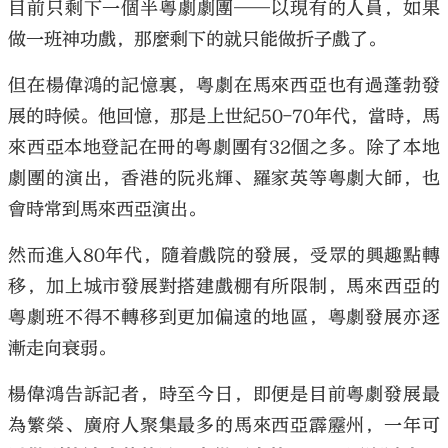
目前只剩下一個半粵劇劇團——以現有的人員，如果
做一班神功戲，那麼剩下的就只能做折子戲了。
但在楊偉鴻的記憶裏，粵劇在馬來西亞也有過蓬勃發
展的時候。他回憶，那是上世紀50-70年代，當時，馬
來西亞本地登記在冊的粵劇團有32個之多。除了本地
劇團的演出，香港的阮兆輝、羅家英等粵劇大師，也
會時常到馬來西亞演出。
然而進入80年代，隨着戲院的發展，受眾的興趣點轉
移，加上城市發展對搭建戲棚有所限制，馬來西亞的
粵劇班不得不轉移到更加偏遠的地區，粵劇發展亦逐
漸走向衰弱。
楊偉鴻告訴記者，時至今日，即便是目前粵劇發展最
為繁榮、廣府人聚集最多的馬來西亞霹靂州，一年可