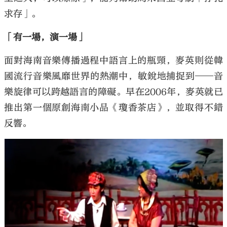
求存」。
「有一場，演一場」
面對海南音樂傳播過程中語言上的瓶頸，麥英則從韓
國流行音樂風靡世界的熱潮中，敏銳地捕捉到——音
樂旋律可以跨越語言的障礙。早在2006年，麥英就已
推出第一個原創海南小品《瓊香茶店》，並取得不錯
反響。