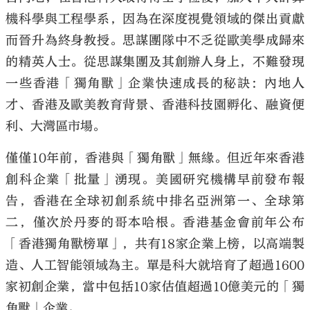
機科學與工程學系，因為在深度視覺領域的傑出貢獻
而晉升為終身教授。思謀團隊中不乏從歐美學成歸來
的精英人士。從思謀集團及其創辦人身上，不難發現
一些香港「獨角獸」企業快速成長的秘訣：內地人
才、香港及歐美教育背景、香港科技園孵化、融資便
利、大灣區市場。
僅僅10年前，香港與「獨角獸」無緣。但近年來香港
創科企業「批量」湧現。美國研究機構早前發布報
告，香港在全球初創系統中排名亞洲第一、全球第
二，僅次於丹麥的哥本哈根。香港基金會前年公布
「香港獨角獸榜單」，共有18家企業上榜，以高端製
造、人工智能領域為主。單是科大就培育了超過1600
家初創企業，當中包括10家估值超過10億美元的「獨
角獸」企業。