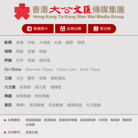
集團簡介
品牌活動
報史館
新聞
香港
內地
大灣區
台海
國際
財經
視頻
熱點
直播
精選
評論
社評
來論
港評論
Go China
Discover China
China Live
Real China
文娛
文化
體育
娛樂
港飲港色
大文號
政務號
個人號
機構號
專題
新聞專題
特別策劃
資訊
專欄+
資訊推薦
各地動態
港澳速遞
大文健康
友情鏈接：
香港商報網
香港衛視
香港經濟導報
星島環球網
中評網
海峽網
閩南網
台海網
合作夥伴：
投資甘肅