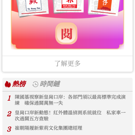
了解更多
熱榜
時間鏈
1
陳國基視察新皇崗口岸：各部門須以最高標準完成演
練 確保通關萬無一失
2
皇崗口岸新動態！紅外體溫偵測系統就位 私家車一
次過關五方查驗
3
崔朝陽履新紫荊文化集團總經理