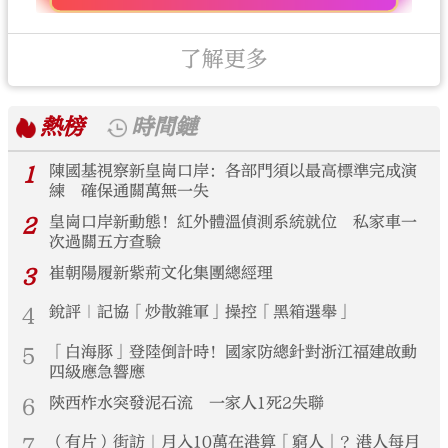
了解更多
熱榜
時間鏈
1
陳國基視察新皇崗口岸：各部門須以最高標準完成演
練 確保通關萬無一失
2
皇崗口岸新動態！紅外體溫偵測系統就位 私家車一
次過關五方查驗
3
崔朝陽履新紫荊文化集團總經理
4
銳評｜記協「炒散雜軍」操控「黑箱選舉」
5
「白海豚」登陸倒計時！國家防總針對浙江福建啟動
四級應急響應
6
陝西柞水突發泥石流 一家人1死2失聯
7
（有片）街訪｜月入10萬在港算「窮人」？港人每月