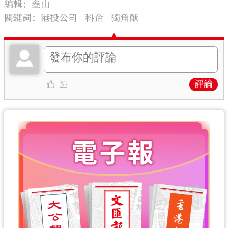
編輯：叁山
關鍵詞：
港投公司
科企
獨角獸
評論