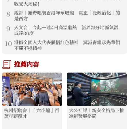
收支大揭秘！
8
銳評｜羅奇唱衰香港嘩眾取寵 真正「泛政治化」的
是西方
9
天文台：今起一連4日高溫酷熱 新界部分地區氣溫
或達36度
10
港區全國人大代表體悟紅色精神 冀港青繼承先輩們
不屈不撓精神
推薦內容
杭州招聘會｜「六小龍」百
大公社評｜新安全格局下推
萬年薪攬才
進新發展格局