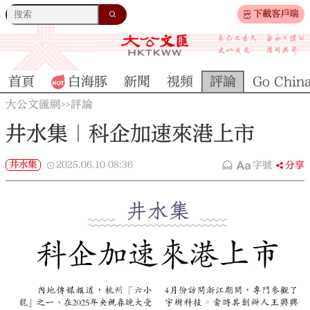
下載客戶端
首頁
白海豚
新聞
視頻
評論
Go Chin
大公文匯網
評論
>>
井水集｜科企加速來港上市
井水集
2025.06.10
08:36
字號
分享