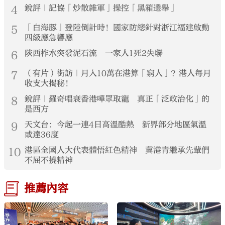
4
銳評｜記協「炒散雜軍」操控「黑箱選舉」
5
「白海豚」登陸倒計時！國家防總針對浙江福建啟動
四級應急響應
6
陝西柞水突發泥石流 一家人1死2失聯
7
（有片）街訪｜月入10萬在港算「窮人」？港人每月
收支大揭秘！
8
銳評｜羅奇唱衰香港嘩眾取寵 真正「泛政治化」的
是西方
9
天文台：今起一連4日高溫酷熱 新界部分地區氣溫
或達36度
10
港區全國人大代表體悟紅色精神 冀港青繼承先輩們
不屈不撓精神
推薦內容