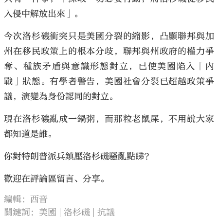
入侵中解放出來」。
今次洛杉磯衝突只是美國分裂的縮影，凸顯聯邦與加
州在移民政策上的根本分歧，聯邦與州政府的權力爭
奪、種族矛盾與意識形態對立，已使美國陷入「內
戰」狀態。有學者警告，美國社會分裂已超越政策爭
議，演變為身份認同的對立。
現在洛杉磯亂成一鍋粥，而那粒老鼠屎，不用說大家
都知道是誰。
你對特朗普派兵鎮壓洛杉磯騷亂點睇？
歡迎在評論區留言、分享。
編輯：西音
關鍵詞：
美國
洛杉磯
抗議