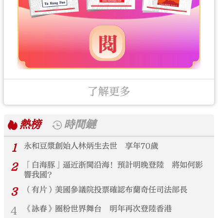
了解更多
熱榜
時間鏈
1
永和豆漿創始人林炳生去世 享年70歲
2
「白海豚」逼近浙閩沿海！預計明晚登陸 將如何影
響我國？
3
（有片）美國參議院投票確認布蘭奇任司法部長
4
《詠春》圈粉世界舞台 明年再次登陸香港