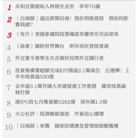
1
永和豆漿創始人林炳生去世 享年70歲
2
「白海豚」逼近浙閩沿海！預計明晚登陸 將如何影
響我國？
3
（有片）美國參議院投票確認布蘭奇任司法部長
4
《詠春》圈粉世界舞台 明年再次登陸香港
5
外交夏令營學生矢言做好民間外交踐行者
6
投資推廣署超額完成KPI增逾2.1萬崗位 丘應樺：上
半年吸資逾500億
7
去年逾3.1萬外國人申請留港工作簽證 羅奇抹黑論
被打臉
8
港IPO首七月集資額3282億 按年飆1.5倍
9
大公社評｜經濟動能強勁 外資信心續增
10
「白海豚」來襲 國家防總應急管理部啟動響應