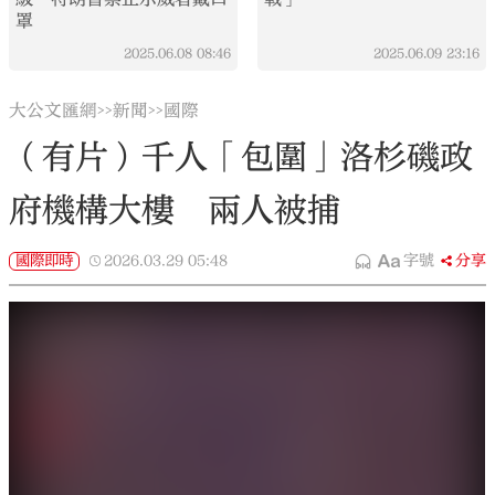
罩
2025.06.08
08:46
2025.06.09
23:16
大公文匯網
新聞
國際
>>
>>
（有片）千人「包圍」洛杉磯政
府機構大樓 兩人被捕
國際即時
2026.03.29
05:48
字號
分享