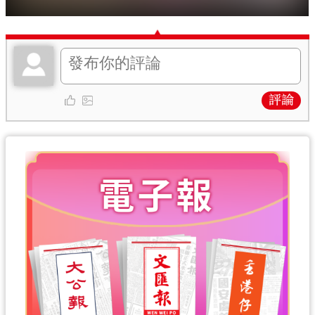
關鍵詞：
美國
洛杉磯
抗議
伊朗
特朗普
評論