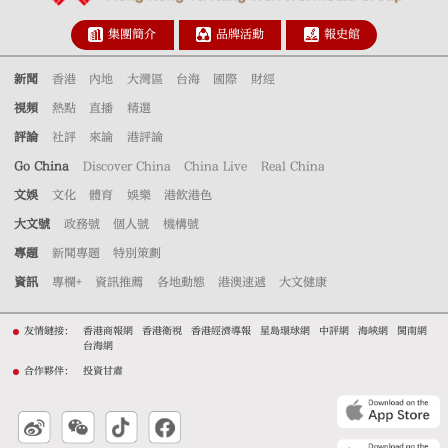
集團簡介
品牌活動
報史館
新聞
香港
內地
大灣區
台海
國際
財經
視頻
熱點
直播
精選
評論
社評
來論
港評論
Go China
Discover China
China Live
Real China
文娛
文化
體育
娛樂
港飲港色
大文號
政務號
個人號
機構號
專題
新聞專題
特別策劃
資訊
專欄+
資訊推薦
各地動態
港澳速遞
大文健康
友情鏈接：
香港商報網
香港衛視
香港經濟導報
星島環球網
中評網
海峽網
閩南網
台海網
合作夥伴：
投資甘肅