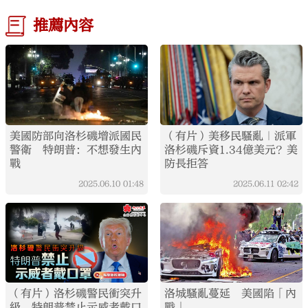
推薦內容
美國防部向洛杉磯增派國民
（有片）美移民騷亂｜派軍
警衛 特朗普：不想發生內
洛杉磯斥資1.34億美元？美
戰
防長拒答
2025.06.10
01:48
2025.06.11
02:42
（有片）洛杉磯警民衝突升
洛城騷亂蔓延 美國陷「內
級 特朗普禁止示威者戴口
戰」