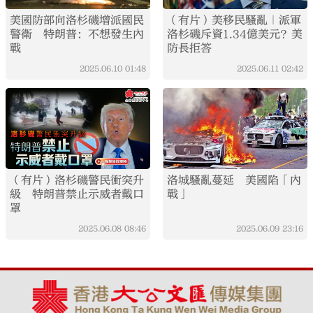
美國防部向洛杉磯增派國民
（有片）美移民騷亂｜派軍
警衛 特朗普：不想發生內
洛杉磯斥資1.34億美元？美
戰
防長拒答
2025.06.10
01:48
2025.06.11
02:42
（有片）洛杉磯警民衝突升
洛城騷亂蔓延 美國陷「內
級 特朗普禁止示威者戴口
戰」
罩
2025.06.08
08:46
2025.06.09
23:16