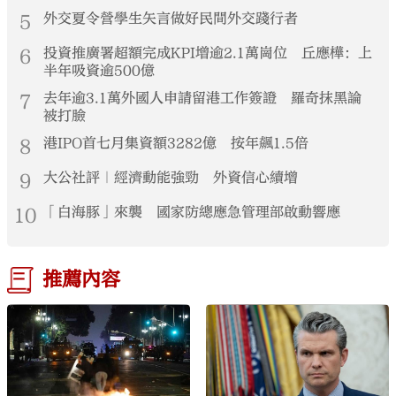
5
外交夏令營學生矢言做好民間外交踐行者
6
投資推廣署超額完成KPI增逾2.1萬崗位 丘應樺：上
半年吸資逾500億
7
去年逾3.1萬外國人申請留港工作簽證 羅奇抹黑論
被打臉
8
港IPO首七月集資額3282億 按年飆1.5倍
9
大公社評｜經濟動能強勁 外資信心續增
10
「白海豚」來襲 國家防總應急管理部啟動響應
推薦內容