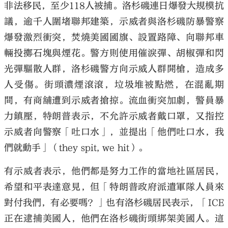
非法移民，至少118人被捕。洛杉磯連日爆發大規模抗
議，逾千人圍堵聯邦建築，示威者與洛杉磯防暴警察
爆發激烈衝突，焚燒美國國旗、設置路障、向聯邦車
輛投擲石塊與煙花。警方則使用催淚彈、胡椒彈和閃
光彈驅散人群，洛杉磯警方向示威人群開槍，造成多
人受傷。街頭濃煙滾滾，垃圾堆被點燃，在混亂期
間，有商舖遭到示威者搶掠。流血衝突加劇，警員暴
力鎮壓，特朗普表示，不允許示威者戴口罩，又指控
示威者向警察「吐口水」，並提出「他們吐口水，我
們就動手」（they spit, we hit）。
有示威者表示，他們都是努力工作的當地社區居民，
希望和平表達意見，但「特朗普政府派遣軍隊人員來
對付我們，有必要嗎？」也有洛杉磯居民表示，「ICE
正在逮捕美國人，他們在洛杉磯街頭綁架美國人。這