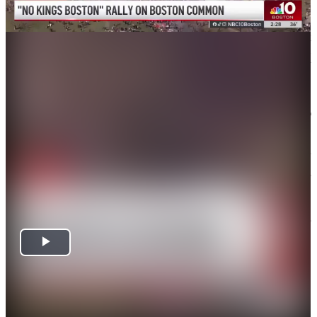
強硬的移民執法，以及針對特朗普本人的強烈抗議。
主辦單位表示，全美50個州共有超過3300場活動，最
少800萬人參與，比去年6月及10月兩輪同類集會更
多。
28日，全美50個州舉行第三次「不要國王」（No
Kings）示威。由美國公民自由聯盟（ACLU）在內的
多個團體聯合組成的組織方稱，全國的示威抗議活動
超過3000場，遍布東西海岸的主要城市、郊區和農村
地區，遠至北極圈的阿拉斯加州科策布鎮。與此同
時，英國、法國、西班牙、墨西哥等16國當天也舉行
了類似的示威抗議。
（視頻來源：X）
編輯：長安