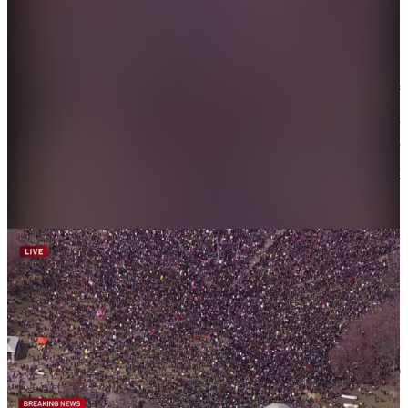
大公文匯全媒體報道，據CCTV國際時訊消息，當地時
間3月28日，美國國土安全部在社交媒體發文表示，在
當天抗議遊行結束後，約1000名抗議者「包圍」了洛
杉磯的羅伊巴爾聯邦大樓，並與警方發生衝突。據
指，抗議者向建築投擲石塊、水瓶、水泥塊等。
美國國土安全部稱，兩名聯邦工作人員被擊中，目前
正在接受治療，另有兩名抗議者因襲擊聯邦執法部門
被捕。
美國總統特朗普的政策引發國內外憤怒。美國國內及
全球多個國家28日舉行名為「不要國王」（No
Kings）的反特朗普示威活動，表達對美國攻打伊朗、