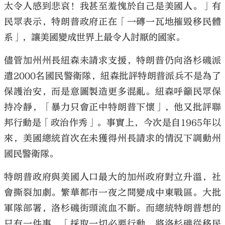
太令人感到悲哀！我甚至羞愧於自己是美國人。」有
民眾表示，特朗普政府正在「一磚一瓦地摧毀移民體
系」，讓美國變成世界上最令人討厭的國家。
儘管加州州長紐森未請求支援，特朗普仍向洛杉磯派
遣2000名國民警衛隊，紐森批評特朗普派兵不是為了
保護治安，而是意圖製造更多混亂。紐森呼籲民眾保
持冷靜，「暴力只會正中特朗普下懷」，他又批評聯
邦行動是「政治作秀」。事實上，今次是自1965年以
來，美國總統首次在未獲得州長請求的情況下調動州
國民警衛隊。
特朗普政府與美國人口最大的加州政府對立升溫，社
會撕裂加劇。繁華都市一夜之間變成中東戰區。大批
軍隊部署，洛杉磯街頭流血不斷。而總統特朗普想的
只有一件事，「採取一切必要行動，將洛杉磯從移民