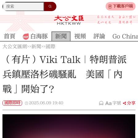
下載客戶端
首頁
白海豚
新聞
視頻
評論
Go Chin
大公文匯網
新聞
國際
>>
>>
（有片）Viki Talk｜特朗普派
兵鎮壓洛杉磯騷亂 美國「內
戰」開始了？
國際即時
2025.06.09
19:40
字號
分享