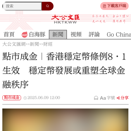
下載客戶端
首頁
白海豚
新聞
視頻
評論
Go Chin
大公文匯網
新聞
財經
>>
>>
點市成金｜香港穩定幣條例8·1
生效 穩定幣發展或重塑全球金
融秩序
點市成金
2025.06.09
12:00
字號
分享