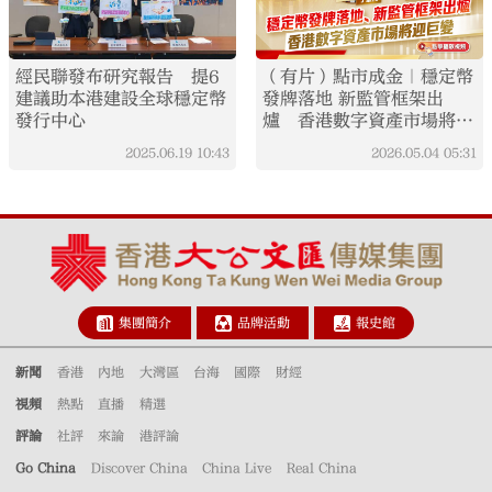
經民聯發布研究報告 提6
（有片）點市成金｜穩定幣
建議助本港建設全球穩定幣
發牌落地 新監管框架出
發行中心
爐 香港數字資產市場將迎
巨變
2025.06.19
10:43
2026.05.04
05:31
集團簡介
品牌活動
報史館
新聞
香港
內地
大灣區
台海
國際
財經
視頻
熱點
直播
精選
評論
社評
來論
港評論
Go China
Discover China
China Live
Real China