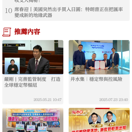
收支大揭秘！
10
席春迎丨美國突然出手買入日圓：特朗普正在把匯率
變成新的地緣武器
推薦內容
嚴剛 | 完善監管制度 打造
井水集｜穩定幣與控風險
全球穩定幣樞紐
2025.05.21
10:47
2025.07.23
23:40