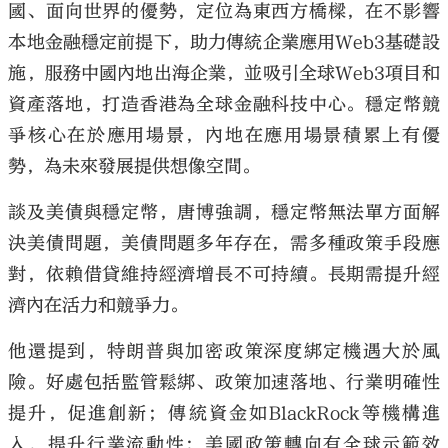
國、面向世界的優勢，定位為東西方橋樑，在不影響
本地金融穩定前提下，助力傳統企業應用Web3基礎設
施，服務中國內地出海企業，並吸引全球Web3項目和
資產落地，打造香港為全球金融科技中心。穩定幣競
爭核心在於應用場景，內地在應用場景積累上有優
勢，為未來發展提供想像空間。
談及美債與穩定幣，唐博強調，穩定幣無法單方面解
決美債問題，美債問題多年存在，需多種政策手段應
對，依賴借貸維持經濟增長不可持續。長期需提升經
濟內在活力和競爭力。
他還提到，特朗普與加密政策深度綁定機遇大於風
險。好處包括監管鬆綁、政策加速落地、行業明確性
提升，促進創新；傳統資金如BlackRock等機構進
入，提升行業流動性；美國政策轉向有全球示範效