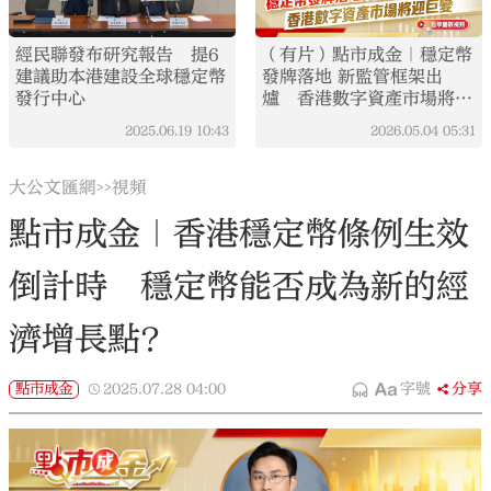
經民聯發布研究報告 提6
（有片）點市成金｜穩定幣
建議助本港建設全球穩定幣
發牌落地 新監管框架出
發行中心
爐 香港數字資產市場將迎
巨變
2025.06.19
10:43
2026.05.04
05:31
大公文匯網
視頻
>>
點市成金｜香港穩定幣條例生效
倒計時 穩定幣能否成為新的經
濟增長點？
點市成金
2025.07.28
04:00
字號
分享