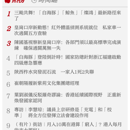
熱榜
時間鏈
1
三颱共舞！「白海豚」「鯨魚」「燦鴻」最新路徑來
了
2
皇崗口岸新動態！紅外體溫偵測系統就位 私家車一
次過關五方查驗
3
陳國基視察新皇崗口岸：各部門須以最高標準完成演
練 確保通關萬無一失
4
「白海豚」登陸倒計時！國家防總針對浙江福建啟動
四級應急響應
5
陝西柞水突發泥石流 一家人1死2失聯
6
崔朝陽履新紫荊文化集團總經理
7
葉劉淑儀反駁羅奇謬論：香港延續國際視野 正重新
煥發國家認同
8
專訪｜李慧琼：議員上京研修是「充電」和「校
準」 將全方位發揮立法會建設作用
9
（有片）街訪｜月入10萬在港算「窮人」？港人每月