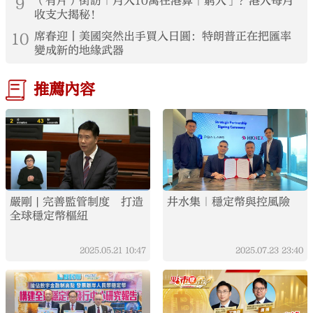
9
（有片）街訪｜月入10萬在港算「窮人」？港人每月
收支大揭秘！
10
席春迎丨美國突然出手買入日圓：特朗普正在把匯率
變成新的地緣武器
推薦內容
嚴剛 | 完善監管制度 打造
井水集｜穩定幣與控風險
全球穩定幣樞紐
2025.05.21
10:47
2025.07.23
23:40