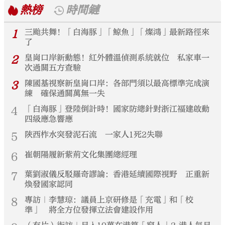
熱榜
時間鏈
1
三颱共舞！「白海豚」「鯨魚」「燦鴻」最新路徑來
了
2
皇崗口岸新動態！紅外體溫偵測系統就位 私家車一
次過關五方查驗
3
陳國基視察新皇崗口岸：各部門須以最高標準完成演
練 確保通關萬無一失
4
「白海豚」登陸倒計時！國家防總針對浙江福建啟動
四級應急響應
5
陝西柞水突發泥石流 一家人1死2失聯
6
崔朝陽履新紫荊文化集團總經理
7
葉劉淑儀反駁羅奇謬論：香港延續國際視野 正重新
煥發國家認同
8
專訪｜李慧琼：議員上京研修是「充電」和「校
準」 將全方位發揮立法會建設作用