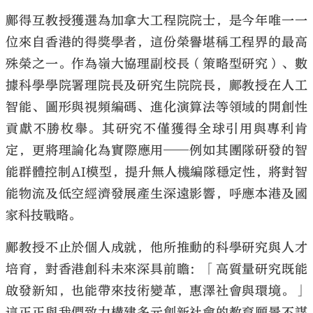
鄺得互教授獲選為加拿大工程院院士，是今年唯一一
位來自香港的得獎學者，這份榮譽堪稱工程界的最高
殊榮之一。作為嶺大協理副校長（策略型研究）、數
據科學學院署理院長及研究生院院長，鄺教授在人工
智能、圖形與視頻編碼、進化演算法等領域的開創性
貢獻不勝枚舉。其研究不僅獲得全球引用與專利肯
定，更將理論化
為實際應用──例如其團隊研發的智
能群體控制
AI
模型，提升無人機編隊穩定性，將對智
能物流及低空經濟發展產生深遠影響，呼應本港及國
家科技戰略。
鄺教授不止於個人成就，他所推動的科學研究與人才
培育，對香港創科未來深具前瞻：「高質量研究既能
啟發新知，也能帶來技術變革，惠澤社會與環境。」
這正正與我們致力構建多元創新社會的教育願景不謀