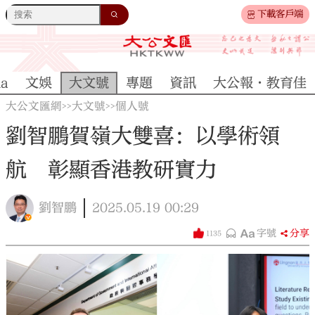
下載客戶端
na
文娛
大文號
專題
資訊
大公報·教育佳
大公文匯網
大文號
個人號
>>
>>
劉智鵬賀嶺大雙喜：以學術領
航 彰顯香港教研實力
劉智鵬
2025.05.19
00:29
字號
分享
1135