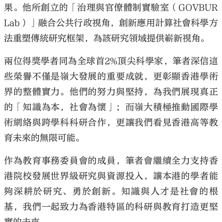
果。他所創立的「治理與官僚體制實驗室（
GOVBUR
Lab
）」融合公共行政視角，創新應用計算社會科學方
法重塑傳統研究框架，為該研究領域提供嶄新視角。
兩位得獎學者同為全球首
2%
頂尖科學家，筆者深信這
些榮譽不僅是嶺大發展的重要成就，更彰顯香港學術
界的整體實力。他們的努力與堅持，為我們展現真正
的「知識為本，社會為懷」；而嶺大積極推動國際學
術網絡與跨學科科研合作，更讓我們看見香港高等教
育未來的無限可能。
作為教育事務委員會的成員，筆者會繼續全力支持香
港院校發展世界級研究與資源投入，讓本港的學者能
夠深耕於研究、勇於創新。知識與人才是社會的根
基，我們一起致力為香港特區的科研與教育打造更堅