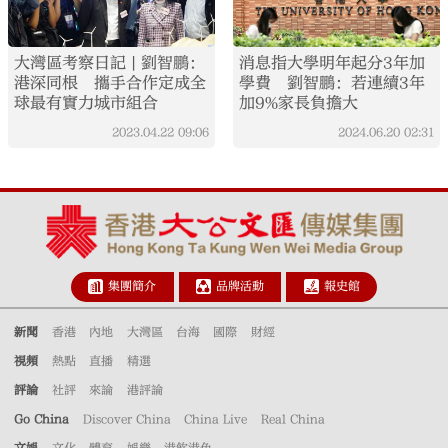
大灣區考察日記 | 劉智鵬：
消息指大學明年起分3年加
港深同根 攜手合作定成全
學費 劉智鵬：若連續3年
球最有實力城市組合
加9%家長負擔大
2023.04.22
09:06
2024.06.20
02:31
集團簡介
品牌活動
報史館
新聞
香港
內地
大灣區
台海
國際
財經
視頻
熱點
直播
精選
評論
社評
來論
港評論
Go China
Discover China
China Live
Real China
文娛
文化
體育
娛樂
港飲港色