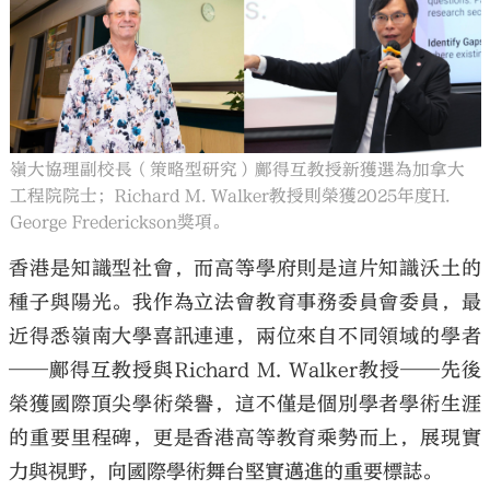
大公文匯
嶺大協理副校長（策略型研究）鄺得互教授新獲選為加拿大
工程院院士；Richard M. Walker教授則榮獲2025年度H.
George Frederickson獎項。
香港是知識型社會，而高等學府則是這片知識沃土的
種子與陽光。我作為立法會教育事務委員會委員，最
近得悉嶺南大學喜訊連連，兩位來自不同領域的學者
──鄺得互教授與
Richard M. Walker
教授──先後
榮獲國際頂尖學術榮譽，這不僅是個別學者學術生涯
的重要里程碑，更是香港高等教育乘勢而上，展現實
力與視野，向國際學術舞台堅實邁進的重要標誌。