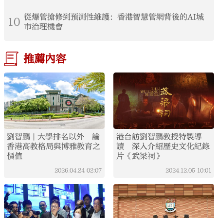
從爆管搶修到預測性維護：香港智慧管網背後的AI城
10
市治理機會
推薦內容
劉智鵬 | 大學排名以外 論
港台訪劉智鵬教授特製導
香港高教格局與博雅教育之
讀 深入介紹歷史文化紀錄
價值
片《武梁祠》
2026.04.24
02:07
2024.12.05
10:01