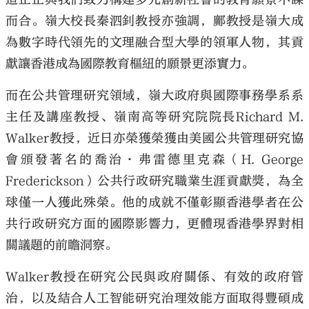
而合。嶺大校長秦泗釗教授亦強調，鄺教授是嶺大成
為數字時代領先的文理融合型大學的領軍人物，其貢
獻讓香港成為國際教育樞紐的願景更添實力。
而在公共管理研究領域，嶺大政府與國際事務學系系
主任及講座教授、嶺南高等研究院院長
Richard M.
Walker
教授，近日亦榮獲榮獲由美國公共管理研究協
會頒發著
名的喬治·弗雷德里克森（
H. George
Frederickson
）公共行政研究職業生涯貢獻獎
，為全
球僅一人獲此殊榮。
他的成就不僅彰顯香港學者在公
共行政研究方面的國際影響力，更體現香港學界對相
關議題的前瞻洞察。
Walker
教授在研究公民與政府關係、有效的政府管
治，以及結合人工智能研究治理效能方面取得豐碩成