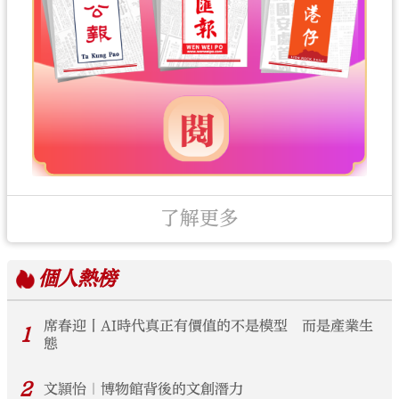
了解更多
個人
熱榜
席春迎丨AI時代真正有價值的不是模型 而是產業生
1
態
2
文頴怡｜博物館背後的文創潛力