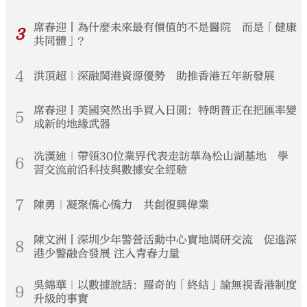
席春迎丨為什麼未來最有價值的不是醫院 而是「健康
3
共同體」？
4
洪頂超｜深融閩港資源優勢 助推香港五年新發展
席春迎丨美國突然出手買入日圓：特朗普正在把匯率變
5
成新的地緣武器
冼漢廸｜帶領30位業界代表走訪華為松山湖基地 學
6
習交流前沿科技與數據安全經驗
7
陳勇｜凝聚僑心僑力 共創復興偉業
陳文洲丨深圳少年警營活動中心實地調研交流 促進深
8
港少警融合發展 注入青春力量
吳錦華｜以數據說話：羅奇的「終結」論無視香港制度
9
升級的事實