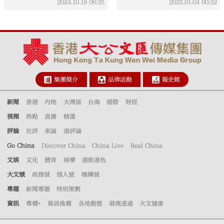
2024.10.18
06:35
2025.01.04
00:32
集團簡介
品牌活動
報史館
新聞
香港
內地
大灣區
台海
國際
財經
視頻
熱點
直播
精選
評論
社評
來論
港評論
Go China
Discover China
China Live
Real China
文娛
文化
體育
娛樂
港飲港色
大文號
政務號
個人號
機構號
專題
新聞專題
特別策劃
資訊
專欄+
資訊推薦
各地動態
港澳速遞
大文健康