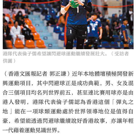
大公文匯
港隊代表倫子儒希望讓閃避球運動繼續發展壯大。（受訪者
供圖）
（香港文匯報記者 郭正謙）近年本地體壇積極開發新
興運動項目，其中閃避球正是成功典範，男、女及混
合三個項目均名列世界前五，甚至連比賽用球亦是由
港人發明，港隊代表倫子儒認為香港這個「彈丸之
地」能在一項球類運動處於世界領導地位是值得自
豪，希望能透過閃避球繼續說好香港故事，亦讓年輕
一代藉着運動見識世界。