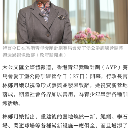
特首今日在香港青年獎勵計劃賽馬會愛丁堡公爵訓練營開幕
禮透過視像致辭（政府新聞處）
大公文匯全媒體報道，香港青年獎勵計劃（AYP）賽
馬會愛丁堡公爵訓練營今日（27日）開幕，行政長官
林鄭月娥以視像形式參與並發表致辭，她祝賀新營地
落成，期望社會各界加以善用，為青少年舉辦各種訓
練活動。
林鄭月娥指出，重建後的營地煥然一新，繩網、攀石
場、閃避球場等各種嶄新設施一應俱全，而且增添了