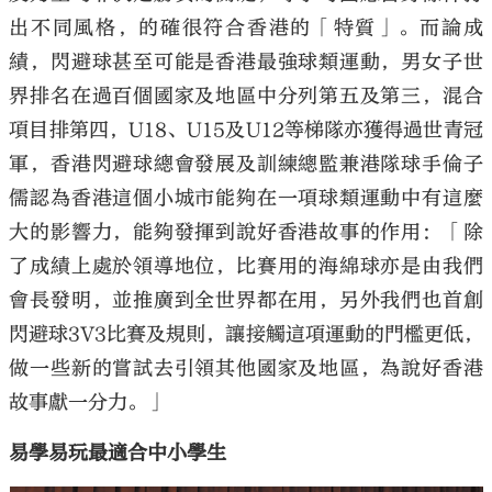
出不同風格，的確很符合香港的「特質」。而論成
績，閃避球甚至可能是香港最強球類運動，男女子世
界排名在過百個國家及地區中分列第五及第三，混合
項目排第四，U18、U15及U12等梯隊亦獲得過世青冠
軍，香港閃避球總會發展及訓練總監兼港隊球手倫子
儒認為香港這個小城市能夠在一項球類運動中有這麼
大的影響力，能夠發揮到說好香港故事的作用：「除
了成績上處於領導地位，比賽用的海綿球亦是由我們
會長發明，並推廣到全世界都在用，另外我們也首創
閃避球3V3比賽及規則，讓接觸這項運動的門檻更低，
做一些新的嘗試去引領其他國家及地區，為說好香港
故事獻一分力。」
易學易玩最適合中小學生