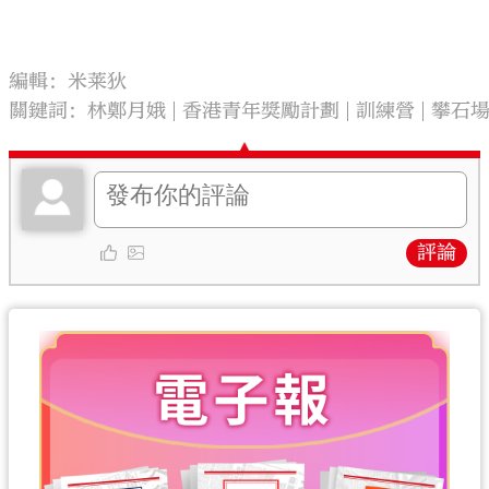
編輯：米莱狄
關鍵詞：
林鄭月娥
香港青年獎勵計劃
訓練營
攀石
評論