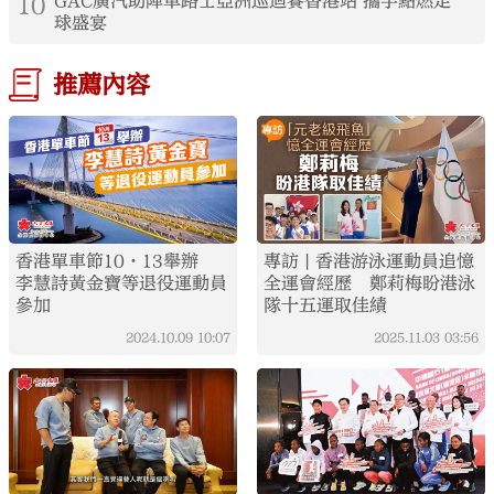
10
GAC廣汽助陣車路士亞洲巡迴賽香港站 攜手點燃足
球盛宴
推薦內容
香港單車節10·13舉辦
專訪 | 香港游泳運動員追憶
李慧詩黃金寶等退役運動員
全運會經歷 鄭莉梅盼港泳
參加
隊十五運取佳績
2024.10.09
10:07
2025.11.03
03:56