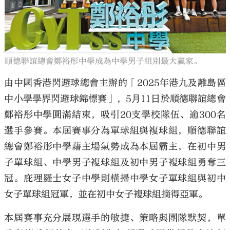
順德聯誼總會鄭裕彤中學成為中學男子組別最大贏家。
由中國香港閃避球總會主辦的「2025年港九及離島區
中小學學界閃避球錦標賽」，5⽉11日於順德聯誼總會
鄭裕彤中學圓滿結束，吸引20支學校隊伍、逾300名
選手參賽。本屆賽事分為單球組與複球組，順德聯誼
總會鄭裕彤中學藉主場氣勢成為本屆霸主，在初中男
子單球組、中學男子複球組及初中男子複球組勇奪三
冠。庇理羅士女子中學則橫掃中學女子單球組與初中
女子單球組冠軍，並在初中女子複球組摘得亞軍。
本屆賽事充分展現選手的敏捷、策略與團隊默契，單