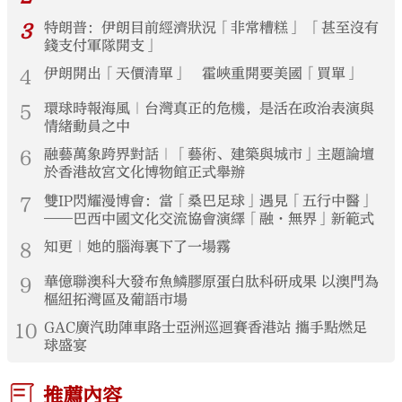
3
特朗普：伊朗目前經濟狀況「非常糟糕」 「甚至沒有
錢支付軍隊開支」
4
伊朗開出「天價清單」 霍峽重開要美國「買單」
5
環球時報海風｜台灣真正的危機，是活在政治表演與
情緒動員之中
6
融藝萬象跨界對話｜「藝術、建築與城市」主題論壇
於香港故宮文化博物館正式舉辦
7
雙IP閃耀漫博會：當「桑巴足球」遇見「五行中醫」
——巴西中國文化交流協會演繹「融·無界」新範式
8
知更｜她的腦海裏下了一場霧
9
華億聯澳科大發布魚鱗膠原蛋白肽科研成果 以澳門為
樞紐拓灣區及葡語市場
10
GAC廣汽助陣車路士亞洲巡迴賽香港站 攜手點燃足
球盛宴
推薦內容