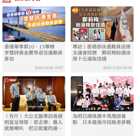
香港單車節10·13舉辦
專訪 | 香港游泳運動員追憶
李慧詩黃金寶等退役運動員
全運會經歷 鄭莉梅盼港泳
參加
隊十五運取佳績
2024.10.09
10:07
2025.11.03
03:56
（有片）大公文匯專訪香港
為明日港珠澳半馬增添看
明星足球隊｜曾志偉：藝人
點 日本最強市民跑者參戰
就像喇叭 把正能量的運動
宣揚出去