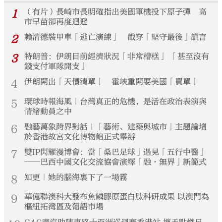
1
（有片）長崎市長明確指出美國軍機投下原子彈 高
市早苗卻再度迴避
2
賴清德裝甲車「逃亡演練」 戳穿「堅守最後」謊言
3
特朗普：伊朗目前經濟狀況「非常糟糕」 「甚至沒有
錢支付軍隊開支」
4
伊朗開出「天價清單」 霍峽重開要美國「買單」
5
環球時報海風｜台灣真正的危機，是活在政治表演與
情緒動員之中
6
融藝萬象跨界對話｜「藝術、建築與城市」主題論壇
於香港故宮文化博物館正式舉辦
7
雙IP閃耀漫博會：當「桑巴足球」遇見「五行中醫」
——巴西中國文化交流協會演繹「融·無界」新範式
8
知更｜她的腦海裏下了一場霧
9
華億聯澳科大發布魚鱗膠原蛋白肽科研成果 以澳門為
樞紐拓灣區及葡語市場