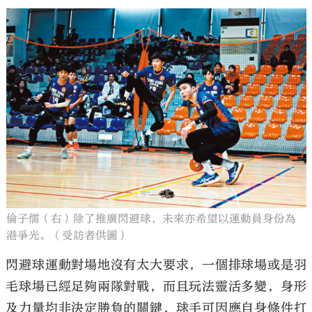
倫子儒（右）除了推廣閃避球，未來亦希望以運動員身份為
港爭光。（受訪者供圖）
閃避球運動對場地沒有太大要求，一個排球場或是羽
毛球場已經足夠兩隊對戰，而且玩法靈活多變，身形
及力量均非決定勝負的關鍵，球手可因應自身條件打