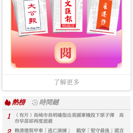
了解更多
熱榜
時間鏈
1
（有片）長崎市長明確指出美國軍機投下原子彈 高
市早苗卻再度迴避
2
賴清德裝甲車「逃亡演練」 戳穿「堅守最後」謊言