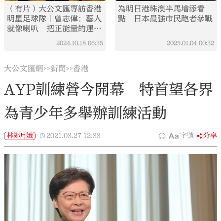
（有片）大公文匯專訪香港
為明日港珠澳半馬增添看
明星足球隊｜曾志偉：藝人
點 日本最強市民跑者參戰
就像喇叭 把正能量的運動
宣揚出去
2024.10.18
06:35
2025.01.04
00:32
大公文匯網
新聞
香港
>>
>>
AYP訓練營今開幕 特首望各界
為青少年多舉辦訓練活動
林鄭月娥
2021.03.27
12:33
字號
分享