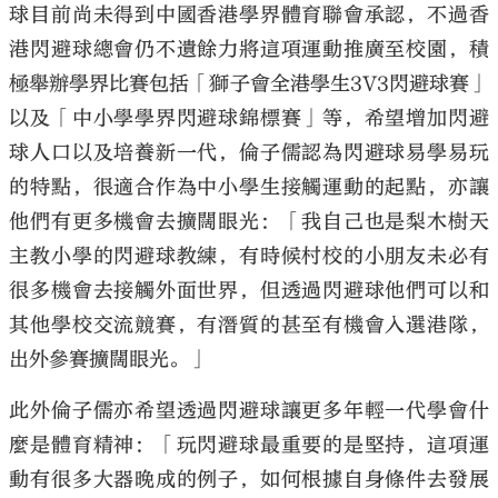
球目前尚未得到中國香港學界體育聯會承認，不過香
港閃避球總會仍不遺餘力將這項運動推廣至校園，積
極舉辦學界比賽包括「獅子會全港學生3V3閃避球賽」
以及「中小學學界閃避球錦標賽」等，希望增加閃避
球人口以及培養新一代，倫子儒認為閃避球易學易玩
的特點，很適合作為中小學生接觸運動的起點，亦讓
他們有更多機會去擴闊眼光：「我自己也是梨木樹天
主教小學的閃避球教練，有時候村校的小朋友未必有
很多機會去接觸外面世界，但透過閃避球他們可以和
其他學校交流競賽，有潛質的甚至有機會入選港隊，
出外參賽擴闊眼光。」
此外倫子儒亦希望透過閃避球讓更多年輕一代學會什
麼是體育精神：「玩閃避球最重要的是堅持，這項運
動有很多大器晚成的例子，如何根據自身條件去發展