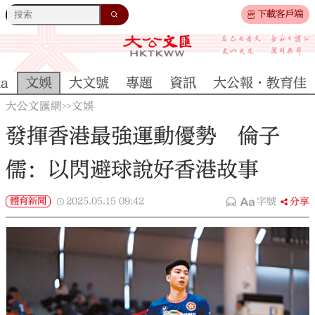
下載客戶端
na
文娛
大文號
專題
資訊
大公報·教育佳
大公文匯網
文娛
>>
發揮香港最強運動優勢 倫子
儒：以閃避球說好香港故事
體育新聞
2025.05.15
09:42
字號
分享