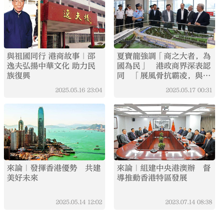
與祖國同行 港商故事｜邵
夏寶龍強調「商之大者，為
逸夫弘揚中華文化 助力民
國為民」 港政商界深表認
族復興
同 「展風骨抗霸凌，與祖
國站在一起」
2025.05.16
23:04
2025.05.17
00:31
來論｜發揮香港優勢 共建
來論｜組建中央港澳辦 督
美好未來
導推動香港特區發展
2025.05.14
12:02
2023.07.14
08:38