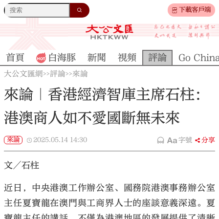
下載客戶端
首頁
白海豚
新聞
視頻
評論
Go Chin
大公文匯網
評論
來論
>>
>>
來論｜香港經濟智庫主席石柱：
港澳商人如不愛國斷無未來
來論
2025.05.14
14:30
字號
分享
文／石柱
近日，中央港澳工作辦公室、國務院港澳事務辦公室
主任夏寶龍在澳門與工商界人士的座談意義深遠。夏
寶龍主任的講話，不僅為港澳地區的發展提供了清晰