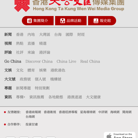
集團簡介
品牌活動
報史館
新聞
香港
內地
大灣區
台海
國際
財經
視頻
熱點
直播
精選
評論
社評
來論
港評論
Go China
Discover China
China Live
Real China
文娛
文化
體育
娛樂
港飲港色
大文號
政務號
個人號
機構號
專題
新聞專題
特別策劃
資訊
專欄+
資訊推薦
各地動態
港澳速遞
大文健康
友情鏈接：
香港商報網
香港衛視
香港經濟導報
星島環球網
中評網
海峽網
閩南網
台海網
合作夥伴：
投資甘肅