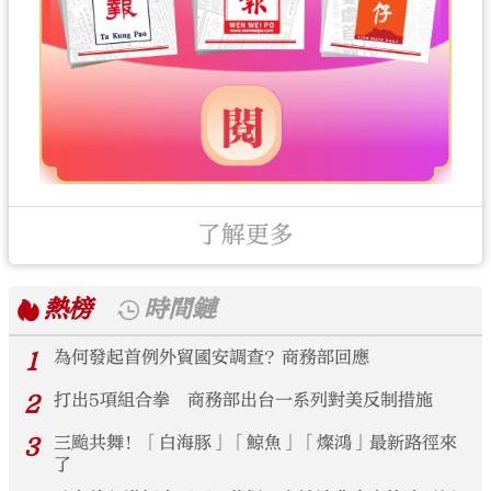
了解更多
熱榜
時間鏈
1
為何發起首例外貿國安調查？商務部回應
2
打出5項組合拳 商務部出台一系列對美反制措施
3
三颱共舞！「白海豚」「鯨魚」「燦鴻」最新路徑來
了