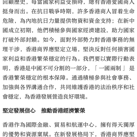
回顧歷史，每當國家利益受損時，總有香港愛國商人
挺身而出。在抗日戰爭時期，許多香港商人冒着生命
危險，為內地抗日力量提供物資和資金支持；在新中
國成立初期，他們積極參與國家經濟建設，助力國家
打破外部封鎖。如今，面對外部勢力對香港事務的無
理干涉，香港商界應堅定立場，堅決反對任何損害國
家利益和香港繁榮穩定的行為。我們要以實際行動表
明，香港是中國不可分割的一部分，「一國兩制」 是
香港繁榮穩定的根本保障。通過積極參與社會事務、
加強與各界溝通合作，共同維護香港的法治秩序和社
會穩定，為香港發展營造良好環境。
堅定發展信心 推動香港經濟繁榮
香港作為國際金融、貿易和航運中心，擁有得天獨厚
的優勢和資源稟賦。在新發展格局下，香港商界應堅