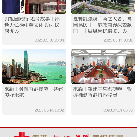
與祖國同行 港商故事｜邵
夏寶龍強調「商之大者，為
逸夫弘揚中華文化 助力民
國為民」 港政商界深表認
族復興
同 「展風骨抗霸凌，與祖
國站在一起」
2025.05.16
23:04
2025.05.17
00:31
來論｜發揮香港優勢 共建
來論｜組建中央港澳辦 督
美好未來
導推動香港特區發展
2025.05.14
12:02
2023.07.14
08:38