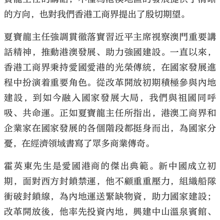
的方向，也對我們香港工商界提出了殷切期望。
夏寶龍主任強調貫徹落實習近平主席視察澳門重要講
話精神，推動港澳發展、助力強國建設。一直以來，
大公文匯
香港工商界秉持愛國愛港的光榮傳統，在國家發展進
程中扮演着重要角色。從改革開放初期積極參與內地
建設，到如今融入國家發展大局，我們與祖國同呼
吸、共命運。正如夏寶龍主任所指出，港澳工商界和
企業家在國家發展的各個階段都挺身而出，為國家分
憂，在經濟領域書寫了眾多商業傳奇。
霍英東先生是愛國港商的傑出典範。新中國成立初
期，面對西方封鎖禁運，他不顧重重壓力，組織船隊
衝破封鎖線，為內地運送緊缺物資，助力國家建設；
改革開放後，他率先投資內地，興建中山溫泉賓館、