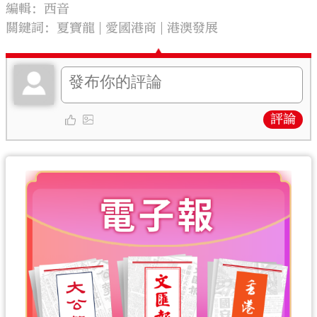
編輯：西音
關鍵詞：
夏寶龍
愛國港商
港澳發展
評論