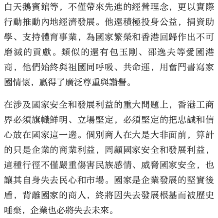
白天鵝賓館等，不僅帶來先進的經營理念，更以實際
行動推動內地經濟發展。他還積極投身公益，捐資助
學、支持體育事業，為國家繁榮和香港回歸作出不可
磨滅的貢獻。類似的還有包玉剛、邵逸夫等愛國港
商，他們始終與祖國同呼吸、共命運，用奮鬥書寫家
國情懷，贏得了廣泛尊重與讚譽。
在涉及國家安全和發展利益的重大問題上，香港工商
界必須旗幟鮮明、立場堅定，必須堅定的把忠誠和信
心放在國家這一邊。個別商人在大是大非面前，算計
的只是企業的商業利益，罔顧國家安全和發展利益，
這種行徑不僅嚴重傷害民族感情、威脅國家安全，也
讓其自身失去民心和市場。國家是企業發展的堅實後
盾，背離國家的商人，終將因失去發展根基而被歷史
唾棄，企業也必將失去未來。