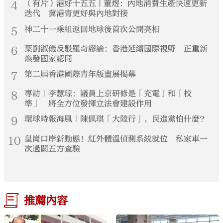
4
（有片）港好十五五 | 董煜：內地消費生產快速更新
迭代 冀港青更好與內地對接
5
神二十一乘組返回地球後首次公開亮相
6
葉劉淑儀反駁羅奇謬論：香港延續國際視野 正重新
煥發國家認同
7
第二屆香港國際青年版畫展揭幕
8
專訪｜李慧琼：議員上京研修是「充電」和「校
準」 將全方位發揮立法會建設作用
9
環球時報海風｜陳佩琪「大陸行」，民進黨怕什麼？
10
皇崗口岸新動態！紅外體溫偵測系統就位 私家車一
次過關五方查驗
推薦內容