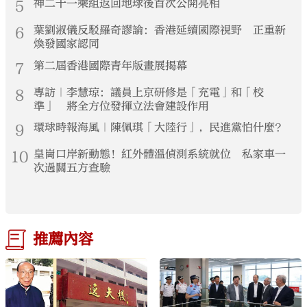
5
神二十一乘組返回地球後首次公開亮相
6
葉劉淑儀反駁羅奇謬論：香港延續國際視野 正重新
煥發國家認同
7
第二屆香港國際青年版畫展揭幕
8
專訪｜李慧琼：議員上京研修是「充電」和「校
準」 將全方位發揮立法會建設作用
9
環球時報海風｜陳佩琪「大陸行」，民進黨怕什麼？
10
皇崗口岸新動態！紅外體溫偵測系統就位 私家車一
次過關五方查驗
推薦內容