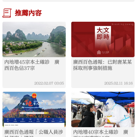
推薦內容
內地增45宗本土確診 廣
廣西百色通報：已對唐某某
西百色佔37宗
採取刑事強制措施
2022.02.07
03:05
2025.02.11
16:16
廣西百色通報「公職人員涉
內地增40宗本土確診 廣