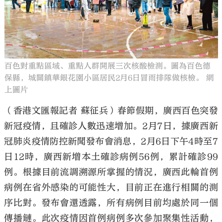
百色對重點區域、重點人群開展三次核酸檢測。圖為百色德
保縣，城關鎮華銀花園小區居民2月6日冒雨排隊做核檢。 網
上圖片
（香港文匯報記者 蘇征兵）春節假期，廣西百色突發
新冠疫情，且確診人數迅速增加。2月7日，據廣西新
冠肺炎疫情防控新聞發布會消息，2月6日下午4時至7
日12時，廣西新增本土確診病例56例，累計確診99
例。根據目前流調溯源所掌握的情況，廣西此輪首例
病例在省外感染的可能性大，目前正在進行相關的測
序比對。發布會還透露，所有病例目前均處於同一個
傳播鏈。此次疫情因首例病例多次參加聚集性活動，