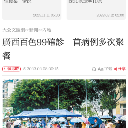
性侵案」情況
西30宗遼寧10宗
2025.11.11
05:30
2022.02.12
02:00
大公文匯網
新聞
內地
>>
>>
廣西百色99確診 首病例多次聚
餐
中國即時
2022.02.08
00:15
字號
分享