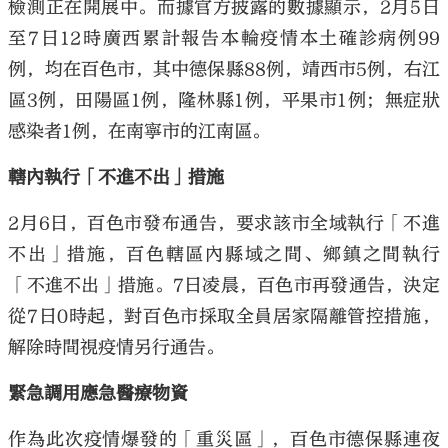
檢測正在開展中。而據官方披露的數據顯示，2月5日
至7日12時廣西累計報告本輪疫情本土確診病例99
例，均在百色市，其中德保縣88例，靖西市5例，右江
區3例，田陽區1例，隆林縣1例，平果市1例；無症狀
感染者1例，在南寧市的江南區。
轄內執行「不進不出」措施
2月6日，百色市發布通告，要求該市全域執行「不進
不出」措施，百色轄區內縣域之間、鄉鎮之間執行
「不進不出」措施。7日凌晨，百色市再發通告，決定
從7日0時起，對百色市採取全員居家隔離管控措施，
解除時間視疫情另行通告。
緊急調用應急醫療物資
作為此次疫情爆發的「重災區」，百色市德保縣連夜