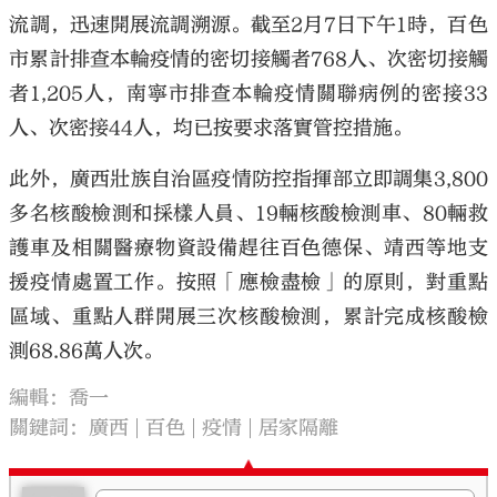
流調，迅速開展流調溯源。截至2月7日下午1時，百色
市累計排查本輪疫情的密切接觸者768人、次密切接觸
者1,205人，南寧市排查本輪疫情關聯病例的密接33
人、次密接44人，均已按要求落實管控措施。
此外，廣西壯族自治區疫情防控指揮部立即調集3,800
多名核酸檢測和採樣人員、19輛核酸檢測車、80輛救
護車及相關醫療物資設備趕往百色德保、靖西等地支
援疫情處置工作。按照「應檢盡檢」的原則，對重點
區域、重點人群開展三次核酸檢測，累計完成核酸檢
測68.86萬人次。
編輯：喬一
關鍵詞：
廣西
百色
疫情
居家隔離