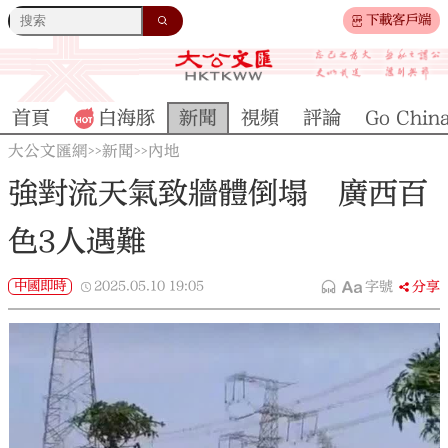
下載客戶端
首頁
白海豚
新聞
視頻
評論
Go Chin
大公文匯網
新聞
內地
>>
>>
強對流天氣致牆體倒塌 廣西百
色3人遇難
中國即時
2025.05.10
19:05
字號
分享