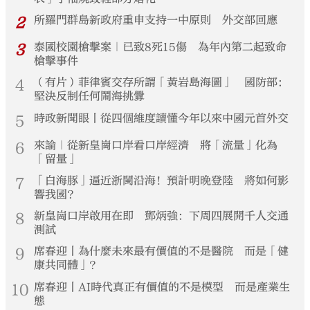
2
所羅門群島新政府重申支持一中原則 外交部回應
3
泰國校園槍擊案｜已致8死15傷 為年內第二起致命
槍擊事件
4
（有片）菲律賓交存所謂「黃岩島海圖」 國防部：
堅決反制任何鬧海挑釁
5
時政新聞眼丨從四個維度讀懂今年以來中國元首外交
6
來論｜從新皇崗口岸看口岸經濟 將「流量」化為
「留量」
7
「白海豚」逼近浙閩沿海！預計明晚登陸 將如何影
響我國？
8
新皇崗口岸啟用在即 鄧炳強：下周四展開千人交通
測試
9
席春迎丨為什麼未來最有價值的不是醫院 而是「健
康共同體」？
10
席春迎丨AI時代真正有價值的不是模型 而是產業生
態