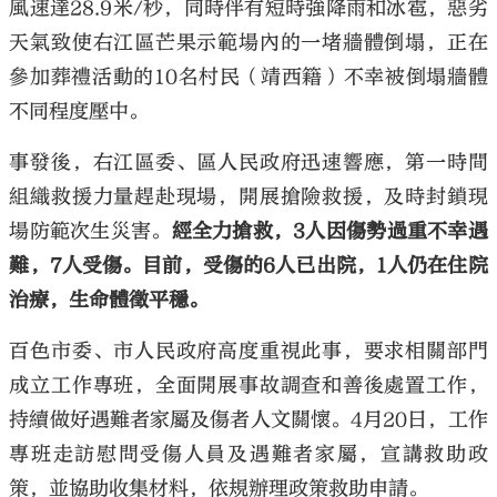
風速達28.9米/秒，同時伴有短時強降雨和冰雹，惡劣
天氣致使右江區芒果示範場內的一堵牆體倒塌，正在
參加葬禮活動的10名村民（靖西籍）不幸被倒塌牆體
不同程度壓中。
事發後，右江區委、區人民政府迅速響應，第一時間
組織救援力量趕赴現場，開展搶險救援，及時封鎖現
場防範次生災害。
經全力搶救，3人因傷勢過重不幸遇
難，7人受傷。目前，受傷的6人已出院，1人仍在住院
治療，生命體徵平穩。
百色市委、市人民政府高度重視此事，要求相關部門
成立工作專班，全面開展事故調查和善後處置工作，
持續做好遇難者家屬及傷者人文關懷。4月20日，工作
專班走訪慰問受傷人員及遇難者家屬，宣講救助政
策，並協助收集材料，依規辦理政策救助申請。