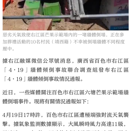
惡劣天氣致使右江區芒果示範場內的一堵牆體倒塌，正在參
加葬禮活動的10名村民（靖西籍）不幸被倒塌牆體不同程度
壓中。
據右江融媒微信公眾號消息，廣西省百色市右江區
「4·19」牆體傾倒事故聯合調查組發布右江區
「4·19」牆體傾倒事故情況通報。
近日，一些媒體關注百色市右江區六塘芒果示範場牆
體倒塌事件。現將有關情況通報如下：
4月19日17時許，百色市右江區遭極端強對流天氣襲
擊。據氣象監測數據顯示，大風瞬時風力高達11級，