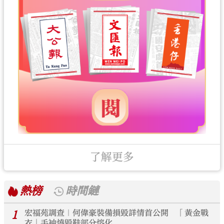
了解更多
熱榜
時間鏈
1
宏福苑調查｜何偉豪裝備損毀詳情首公開 「黃金戰
衣」手袖燒毀鞋部分熔化