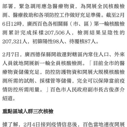
部署，緊急調用應急醫療物資，為開展全民核酸檢
測、醫療救助和各項防控工作做好充足準備。截至2月
6日12時，廣西百色各相關縣（市、區）第一輪核酸檢
測累計完成採樣207,506人，檢測結果呈陰性的
207,321人，初篩陽性98人、待覆核87人。
2月7日，廣西德保縣開啟還對轄區內常住人口、外來
人員就地開展新一輪全員核酸檢測。「目前全市的醫
療物資儲備充足，防控防護物資和開展大規模核酸檢
測所需的試劑、採樣管等儲備，完全可以保障當前疫
情防控所需用量。」百色市人民政府副市長古俊彥介
紹道。
重點區域人群三次核檢
據了解，2月4日接到疫情信息後，百色當地連夜開展