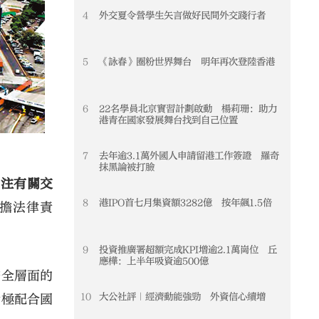
4
外交夏令營學生矢言做好民間外交踐行者
4
5
《詠春》圈粉世界舞台 明年再次登陸香港
5
6
22名學員北京實習計劃啟動 楊莉珊：助力
6
港青在國家發展舞台找到自己位置
7
去年逾3.1萬外國人申請留港工作簽證 羅奇
7
抹黑論被打臉
關注有關交
8
港IPO首七月集資額3282億 按年飆1.5倍
8
擔法律責
9
投資推廣署超額完成KPI增逾2.1萬崗位 丘
9
應樺：上半年吸資逾500億
安全層面的
10
大公社評｜經濟動能強勁 外資信心續增
10
積極配合國