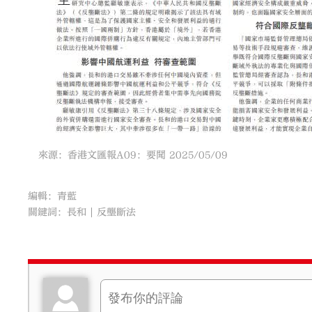
來源：香港文匯報A09：要聞 2025/05/09
編輯：青藍
關鍵詞：
長和
反壟斷法