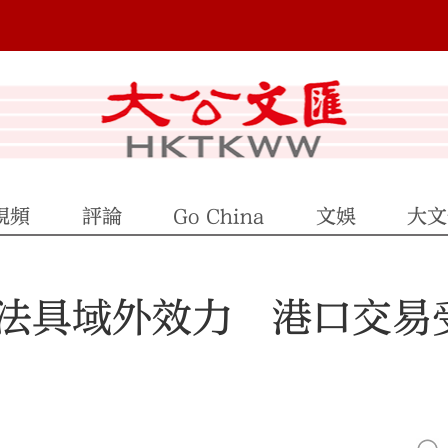
視頻
評論
Go China
文娛
大文
法具域外效力 港口交易