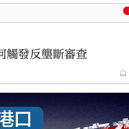
何觸發反壟斷審查