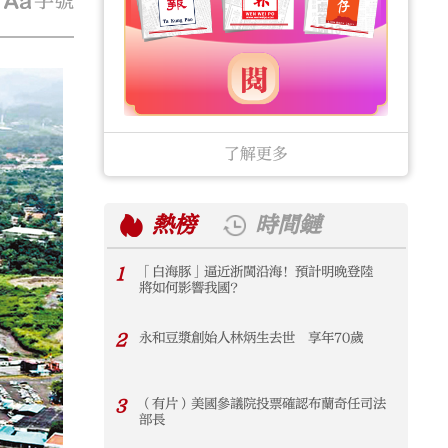
字號
了解更多
熱榜
時間鏈
1
「白海豚」逼近浙閩沿海！預計明晚登陸
1
將如何影響我國？
2
永和豆漿創始人林炳生去世 享年70歲
2
3
（有片）美國參議院投票確認布蘭奇任司法
3
部長