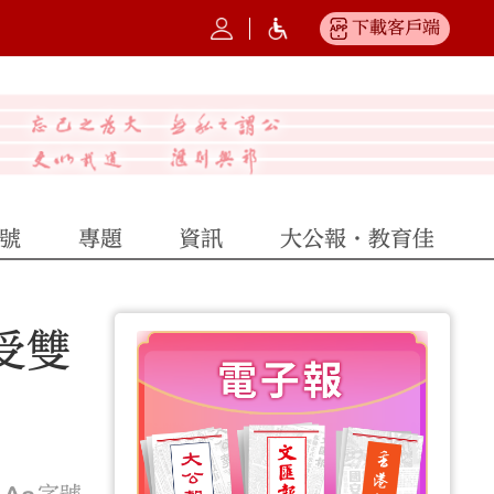
下載客戶端
號
專題
資訊
大公報·教育佳
受雙