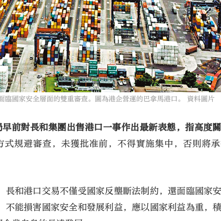
面臨國家安全層面的雙重審查。圖為港企營運的巴拿馬港口。 資料圖片
局早前對長和集團出售港口一事作出最新表態，指高度
方式規避審查，未獲批准前，不得實施集中，否則將承
，長和港口交易不僅受國家反壟斷法制約，還面臨國家
，不能損害國家安全和發展利益，應以國家利益為重，