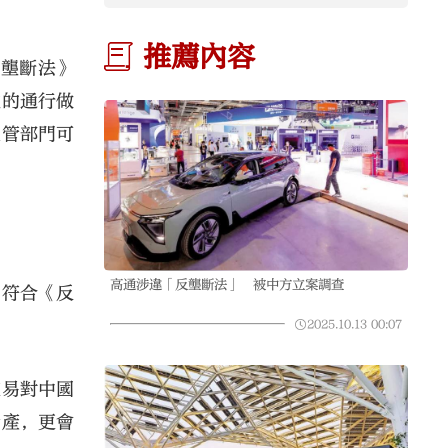
推薦內容
反壟斷法》
益的通行做
主管部門可
高通涉違「反壟斷法」 被中方立案調查
，符合《反
2025.10.13
00:07
交易對中國
資產，更會