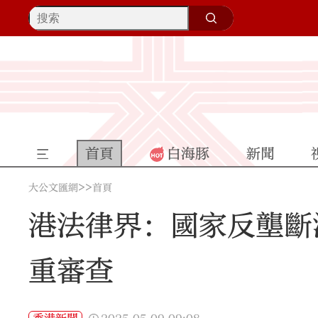
首頁
白海豚
新聞
>>
大公文匯網
首頁
港法律界：國家反壟斷
重審查