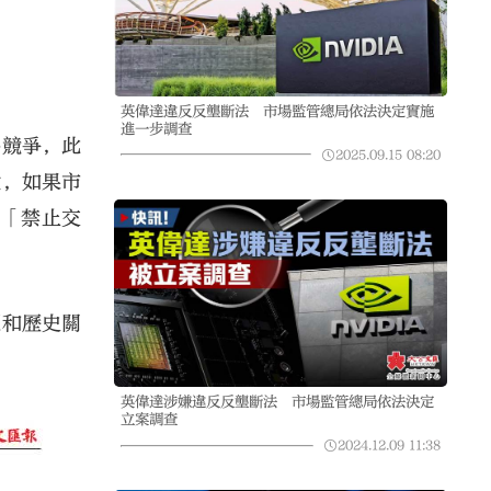
英偉達違反反壟斷法 市場監管總局依法決定實施
進一步調查
平競爭，此
2025.09.15
08:20
說，如果市
者「禁止交
題和歷史關
英偉達涉嫌違反反壟斷法 市場監管總局依法決定
立案調查
2024.12.09
11:38