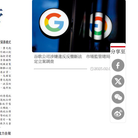
分享至
谷歌公司涉嫌違反反壟斷法 市場監管總局依法決
定立案調查
2025.02.04
05:34