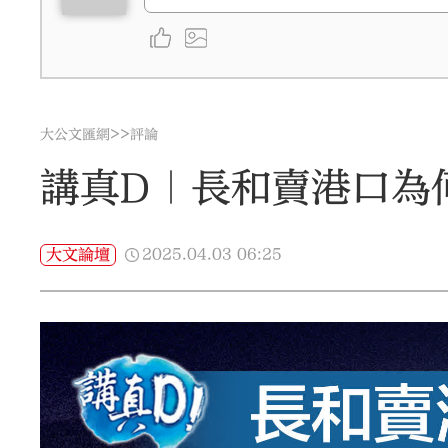
>>
大公文匯網
評論
講真D｜長和賣港口為
2025.04.03
06:25
大文論壇