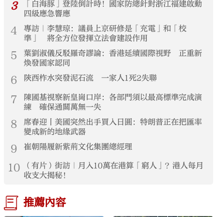
3
「白海豚」登陸倒計時！國家防總針對浙江福建啟動
四級應急響應
4
專訪｜李慧琼：議員上京研修是「充電」和「校
準」 將全方位發揮立法會建設作用
5
葉劉淑儀反駁羅奇謬論：香港延續國際視野 正重新
煥發國家認同
6
陝西柞水突發泥石流 一家人1死2失聯
7
陳國基視察新皇崗口岸：各部門須以最高標準完成演
練 確保通關萬無一失
8
席春迎丨美國突然出手買入日圓：特朗普正在把匯率
變成新的地緣武器
9
崔朝陽履新紫荊文化集團總經理
10
（有片）街訪｜月入10萬在港算「窮人」？港人每月
收支大揭秘！
推薦內容