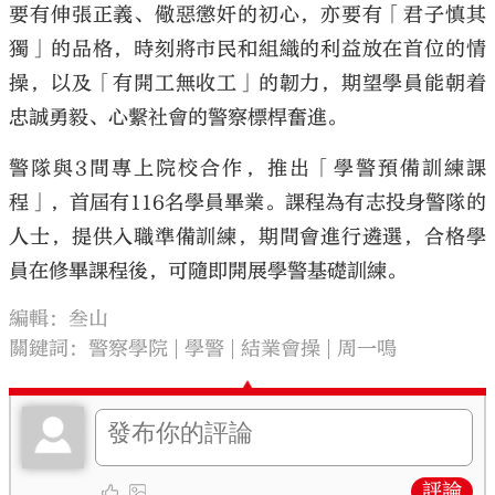
要有伸張正義、儆惡懲奸的初心，亦要有「君子慎其
獨」的品格，時刻將市民和組織的利益放在首位的情
操，以及「有開工無收工」的韌力，期望學員能朝着
忠誠勇毅、心繫社會的警察標桿奮進。
警隊與3間專上院校合作，推出「學警預備訓練課
程」，首屆有116名學員畢業。課程為有志投身警隊的
人士，提供入職準備訓練，期間會進行遴選，合格學
員在修畢課程後，可隨即開展學警基礎訓練。
編輯：叁山
關鍵詞：
警察學院
學警
結業會操
周一鳴
評論