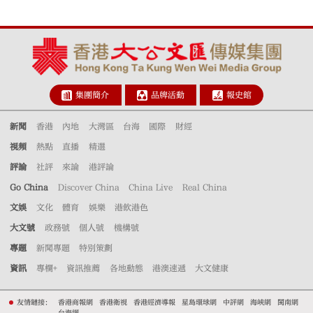
集團簡介
品牌活動
報史館
新聞
香港
內地
大灣區
台海
國際
財經
視頻
熱點
直播
精選
評論
社評
來論
港評論
Go China
Discover China
China Live
Real China
文娛
文化
體育
娛樂
港飲港色
大文號
政務號
個人號
機構號
專題
新聞專題
特別策劃
資訊
專欄+
資訊推薦
各地動態
港澳速遞
大文健康
友情鏈接：
香港商報網
香港衛視
香港經濟導報
星島環球網
中評網
海峽網
閩南網
台海網