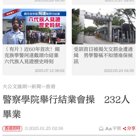
2025.03.29
09:50
2021.11.27
02:43
（有片）近60年首次！錫
受訓首日被揭欠交罰金遭通
克族學警阿達戴頭巾結業
緝 男學警稱不知情准保候
六代族人見證歷史時刻
訊
2025.07.12
06:02
2022.05.24
04:39
大公文匯網
新聞
香港
>>
>>
警察學院舉行結業會操 232人
畢業
香港即時
2025.01.25
02:36
字號
分享