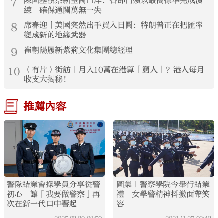
7
陳國基視察新皇崗口岸：各部門須以最高標準完成演
練 確保通關萬無一失
8
席春迎丨美國突然出手買入日圓：特朗普正在把匯率
變成新的地緣武器
9
崔朝陽履新紫荊文化集團總經理
10
（有片）街訪｜月入10萬在港算「窮人」？港人每月
收支大揭秘！
推薦內容
警隊結業會操學員分享從警
圖集｜警察學院今舉行結業
初心 讓「我要做警察」再
禮 女學警精神抖擻面帶笑
次在新一代口中響起
容