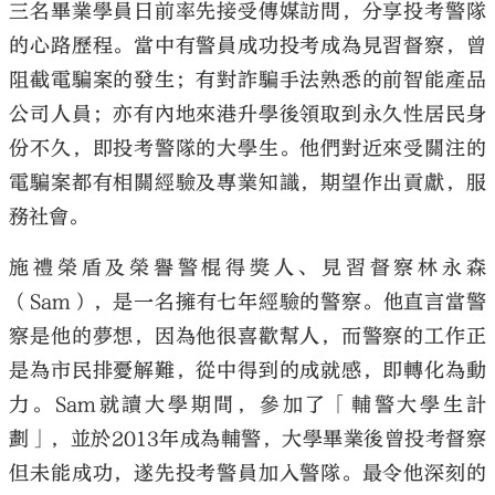
三名畢業學員日前率先接受傳媒訪問，分享投考警隊
的心路歷程。當中有警員成功投考成為見習督察，曾
阻截電騙案的發生；有對詐騙手法熟悉的前智能產品
公司人員；亦有內地來港升學後領取到永久性居民身
份不久，即投考警隊的大學生。他們對近來受關注的
電騙案都有相關經驗及專業知識，期望作出貢獻，服
務社會。
施禮榮盾及榮譽警棍得獎人、見習督察林永森
（Sam），是一名擁有七年經驗的警察。他直言當警
察是他的夢想，因為他很喜歡幫人，而警察的工作正
是為市民排憂解難，從中得到的成就感，即轉化為動
力。Sam就讀大學期間，參加了「輔警大學生計
劃」，並於2013年成為輔警，大學畢業後曾投考督察
但未能成功，遂先投考警員加入警隊。最令他深刻的