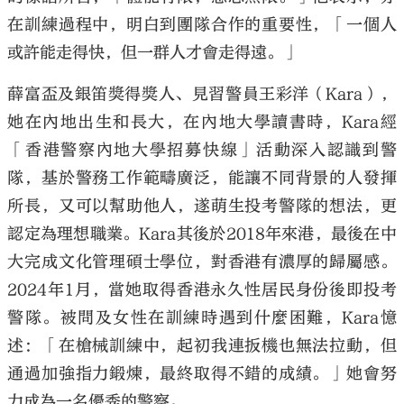
在訓練過程中，明白到團隊合作的重要性，「一個人
或許能走得快，但一群人才會走得遠。」
薛富盃及銀笛獎得獎人、見習警員王彩洋（Kara），
她在內地出生和長大，在內地大學讀書時，Kara經
「香港警察內地大學招募快線」活動深入認識到警
隊，基於警務工作範疇廣泛，能讓不同背景的人發揮
所長，又可以幫助他人，遂萌生投考警隊的想法，更
認定為理想職業。Kara其後於2018年來港，最後在中
大完成文化管理碩士學位，對香港有濃厚的歸屬感。
2024年1月，當她取得香港永久性居民身份後即投考
警隊。被問及女性在訓練時遇到什麼困難，Kara憶
述：「在槍械訓練中，起初我連扳機也無法拉動，但
通過加強指力鍛煉，最終取得不錯的成績。」她會努
力成為一名優秀的警察。