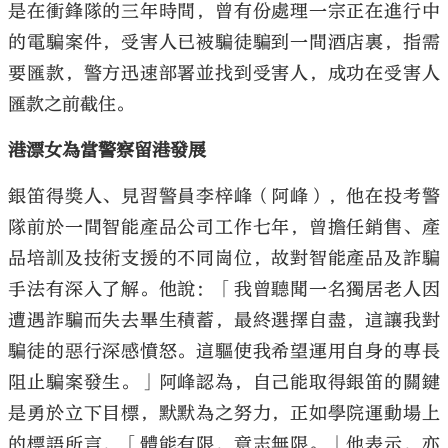
是在衝鋒隊的三年時間，曾有份處理一宗正在進行中
的電騙案件，受害人已被騙徒騙到一間酒店裏，指需
要匯款，警方迅速部署並找到受害人，成功在受害人
匯款之前截住。
港漂女為當警察留港發展
銀笛得獎人、見習警員李梓峰（阿峰），他在投考警
隊前於一間智能產品公司工作七年，曾擔任銷售、產
品培訓及技術支援的不同崗位，故對智能產品及詐騙
手法有深入了解。他說：「我曾聽聞一名獨居老人因
遭遇詐騙而失去畢生積蓄，最終選擇自盡，這讓我對
騙徒的惡行深感憤怒。這驅使我希望運用自身的專長
阻止騙案發生。」阿峰認為，自己能取得銀笛的關鍵
是勇於立下目標，默默為之努力，正如學院運動場上
的標語所言，「體能有限，意志無限。」他表示，亦