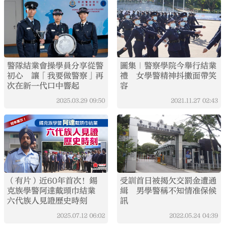
警隊結業會操學員分享從警
圖集｜警察學院今舉行結業
初心 讓「我要做警察」再
禮 女學警精神抖擻面帶笑
次在新一代口中響起
容
2025.03.29
09:50
2021.11.27
02:43
（有片）近60年首次！錫
受訓首日被揭欠交罰金遭通
克族學警阿達戴頭巾結業
緝 男學警稱不知情准保候
六代族人見證歷史時刻
訊
2025.07.12
06:02
2022.05.24
04:39