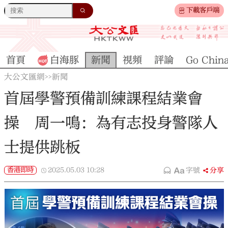
下載客戶端
首頁
白海豚
新聞
視頻
評論
Go Chin
大公文匯網
新聞
>>
首屆學警預備訓練課程結業會
操 周一鳴：為有志投身警隊人
士提供跳板
香港即時
2025.05.03
10:28
字號
分享