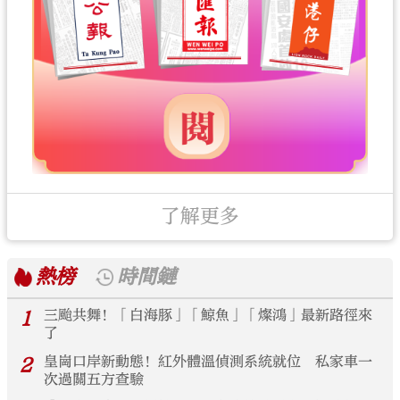
了解更多
熱榜
時間鏈
1
三颱共舞！「白海豚」「鯨魚」「燦鴻」最新路徑來
了
2
皇崗口岸新動態！紅外體溫偵測系統就位 私家車一
次過關五方查驗