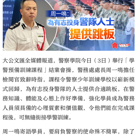
大公文匯
大公文匯全媒體報道，警察學院今日（3日）舉行「學
警預備訓練課程」結業會操，警務處處長周一鳴擔任
檢閱官致辭時指，課程令警察少年訓練學校以嶄新模
式回歸，為有志投身警隊的人士提供合適跳板，在警
務知識、體能及心態上作好準備，強化學員成為警務
人員須具備的心理質素和價值觀，令他們能在完成課
程後，可無縫銜接學警訓練。
周一鳴寄語學員，要肩負警察的使命殊不簡單，除了