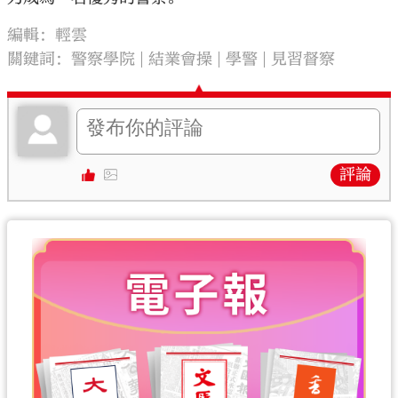
編輯：輕雲
關鍵詞：
警察學院
結業會操
學警
見習督察
評論