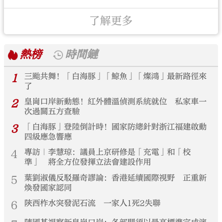
了解更多
熱榜
時間鏈
1
三颱共舞！「白海豚」「鯨魚」「燦鴻」最新路徑來
了
2
皇崗口岸新動態！紅外體溫偵測系統就位 私家車一
次過關五方查驗
3
「白海豚」登陸倒計時！國家防總針對浙江福建啟動
四級應急響應
4
專訪｜李慧琼：議員上京研修是「充電」和「校
準」 將全方位發揮立法會建設作用
5
葉劉淑儀反駁羅奇謬論：香港延續國際視野 正重新
煥發國家認同
6
陝西柞水突發泥石流 一家人1死2失聯