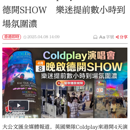
德開SHOW 樂迷提前數小時到
場氛圍濃
香港即時
2025.04.08
14:09
字號
分享
大公文匯全媒體報道，英國樂隊Coldplay來港開4天演