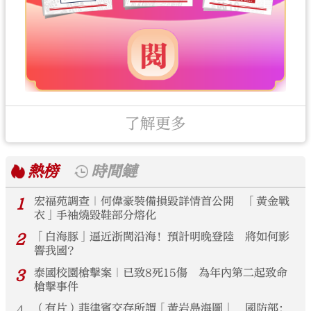
了解更多
熱榜
時間鏈
1
宏福苑調查｜何偉豪裝備損毀詳情首公開 「黃金戰
衣」手袖燒毀鞋部分熔化
2
「白海豚」逼近浙閩沿海！預計明晚登陸 將如何影
響我國？
3
泰國校園槍擊案｜已致8死15傷 為年內第二起致命
槍擊事件
4
（有片）菲律賓交存所謂「黃岩島海圖」 國防部：