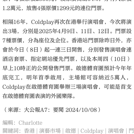
1.2萬元，放售4張原價1299元的連位門票。
相隔16年，Coldplay再次在港舉行演唱會，今次將演
出3場，分別是2025年4月9日、11日、12日。門票設
7種票價，分為座位及企位。香港站門票除昨日外，亦
會於今日（8日）起一連三日開售，分別發售演唱會連
酒店套票、指定網站優先門票，以及本周四（10日）
早上10時正的公開發售門票。啟德體育園預計今年年
底完工，明年首季啟用，主場館可容納近5萬人，
Coldplay在啟德體育園舉辦三場演唱會，可能是首支
在啟德體育園表演的外國樂隊。
（來源：大公報A7：要聞 2024/10/08）
編輯：Charlotte
關鍵詞：
香港
演藝市場
啟德
Coldplay
演唱會