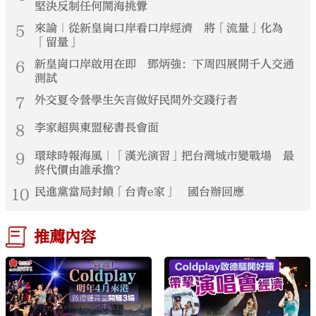
堅決反制任何鬧海挑釁
5
來論｜從新皇崗口岸看口岸經濟 將「流量」化為
「留量」
6
新皇崗口岸啟用在即 鄧炳強：下周四展開千人交通
測試
7
外交夏令營學生矢言做好民間外交踐行者
8
李家超與東盟秘書長會面
9
環球時報海風｜「漢光演習」把台灣城市變戰場 最
終代價由誰承擔？
10
民進黨當局封鎖「台青e家」 國台辦回應
推薦內容