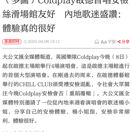
（多圖）Coldplay啟德首唱安檢
絲滑場館友好 內地歌迷盛讚：
體驗真的很好
香港即時
2025.04.08
13:11
字號
分享
大公文匯全媒體報道，英國樂隊Coldplay今晚（8日）
起在啟德主場館舉行4場演唱會，這是啟德主場館進行
的首個大型演唱會。在剛過去的周末，在啟德體藝館
舉行的CHILL CLUB頒獎禮安檢混亂，令社會大眾關
注今晚Coldplay安檢會否「重蹈覆轍」。大公文匯全
媒體特別邀請了一位從內地來港看演唱會的歌迷楊小
姐，分享自己的安檢體驗，楊小姐指，安檢非常順
利，體驗很好。