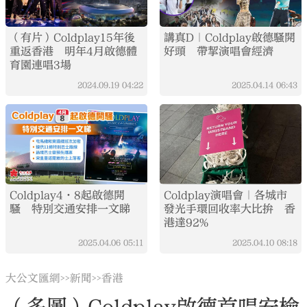
（有片）Coldplay15年後
講真D｜Coldplay啟德騷開
重返香港 明年4月啟德體
好頭 帶挈演唱會經濟
育園連唱3場
2024.09.19
04:22
2025.04.14
06:43
Coldplay4·8起啟德開
Coldplay演唱會｜各城市
騷 特別交通安排一文睇
發光手環回收率大比拚 香
港達92%
2025.04.06
05:11
2025.04.10
08:18
大公文匯網
新聞
香港
>>
>>