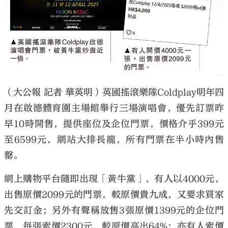
（大公報 記者 華英明）英國搖滾樂隊Coldplay明年四
月在啟德體育園主場館舉行三場演唱會，優先訂票昨
早10時開售，提供座位及企位門票，價格介乎399元
至6599元，網站大排長龍，所有門票在半小時內售
罄。
網上購物平台隨即出現「黃牛黨」，有人以4000元，
出售原價2099元的門票，較原價貴九成，又要求買家
先交訂金；另外有聲稱放售3張原價1399元的企位門
票，每張索價2300元，較原價高出64%；亦有人索價