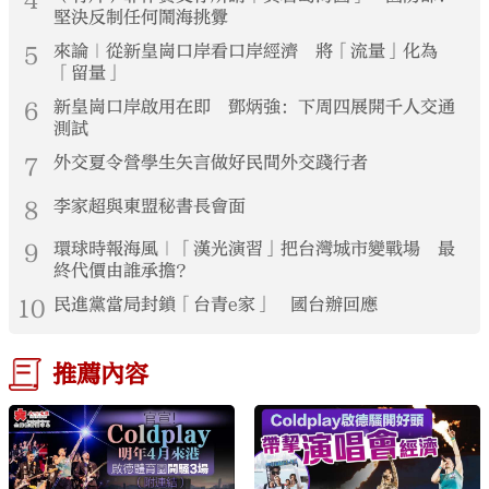
堅決反制任何鬧海挑釁
5
來論｜從新皇崗口岸看口岸經濟 將「流量」化為
「留量」
6
新皇崗口岸啟用在即 鄧炳強：下周四展開千人交通
測試
7
外交夏令營學生矢言做好民間外交踐行者
8
李家超與東盟秘書長會面
9
環球時報海風｜「漢光演習」把台灣城市變戰場 最
終代價由誰承擔？
10
民進黨當局封鎖「台青e家」 國台辦回應
推薦內容