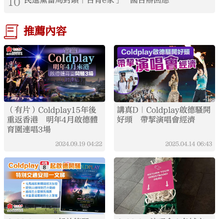
10
民進黨當局封鎖「台青e家」 國台辦回應
推薦內容
（有片）Coldplay15年後
講真D｜Coldplay啟德騷開
重返香港 明年4月啟德體
好頭 帶挈演唱會經濟
育園連唱3場
2024.09.19
04:22
2025.04.14
06:43