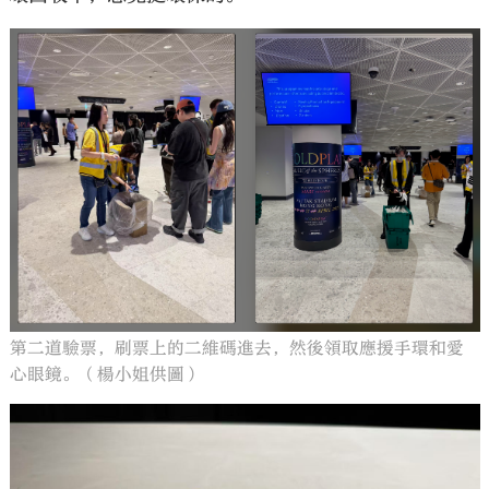
第二道驗票，刷票上的二維碼進去，然後領取應援手環和愛
心眼鏡。（楊小姐供圖）