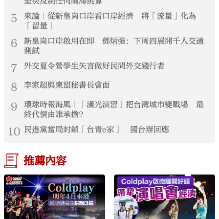
堅決反制任何鬧海挑釁
5
來論｜從新皇崗口岸看口岸經濟 將「流量」化為
「留量」
6
新皇崗口岸啟用在即 鄧炳強：下周四展開千人交通
測試
7
外交夏令營學生矢言做好民間外交踐行者
8
李家超與東盟秘書長會面
9
環球時報海風｜「漢光演習」把台灣城市變戰場 最
終代價由誰承擔？
10
民進黨當局封鎖「台青e家」 國台辦回應
推薦內容