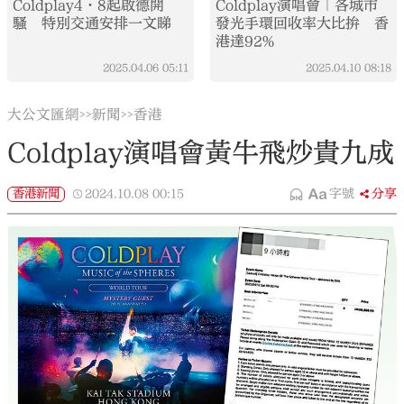
Coldplay4·8起啟德開
Coldplay演唱會｜各城市
騷 特別交通安排一文睇
發光手環回收率大比拚 香
港達92%
2025.04.06
05:11
2025.04.10
08:18
大公文匯網
新聞
香港
>>
>>
Coldplay演唱會黃牛飛炒貴九成
香港新聞
2024.10.08
00:15
字號
分享