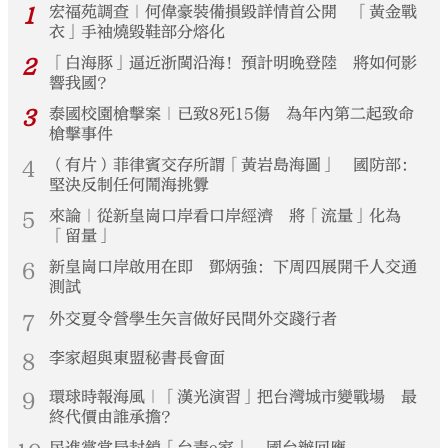
1
宏福苑調查｜何偉豪裝備損毀詳情首公開 「黃金戰
衣」手袖燒毀鞋部分熔化
2
「白海豚」逼近浙閩沿海！預計明晚登陸 將如何影
響我國？
3
泰國校園槍擊案｜已致8死15傷 為年內第二起致命
槍擊事件
4
（有片）菲律賓交存所謂「黃岩島海圖」 國防部：
堅決反制任何鬧海挑釁
5
來論｜從新皇崗口岸看口岸經濟 將「流量」化為
「留量」
6
新皇崗口岸啟用在即 鄧炳強：下周四展開千人交通
測試
7
外交夏令營學生矢言做好民間外交踐行者
8
李家超與東盟秘書長會面
9
環球時報海風｜「漢光演習」把台灣城市變戰場 最
終代價由誰承擔？