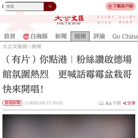
下載客戶端
首頁
白海豚
新聞
視頻
評論
Go Chin
大公文匯網
視頻
>>
（有片）你點港｜粉絲讚啟德場
館氛圍熱烈 更喊話霉霉盆栽哥
快來開唱！
香港新聞
2025.04.17
19:10
字號
分享