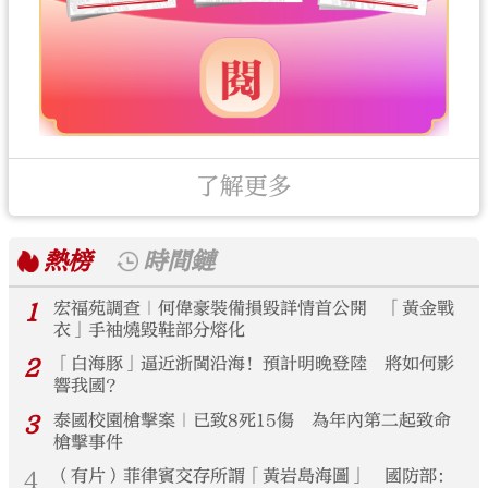
了解更多
熱榜
時間鏈
1
宏福苑調查｜何偉豪裝備損毀詳情首公開 「黃金戰
衣」手袖燒毀鞋部分熔化
2
「白海豚」逼近浙閩沿海！預計明晚登陸 將如何影
響我國？
3
泰國校園槍擊案｜已致8死15傷 為年內第二起致命
槍擊事件
4
（有片）菲律賓交存所謂「黃岩島海圖」 國防部：