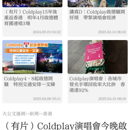
（有片）Coldplay15年後
講真D｜Coldplay啟德騷開
重返香港 明年4月啟德體
好頭 帶挈演唱會經濟
育園連唱3場
2024.09.19
04:22
2025.04.14
06:43
Coldplay4·8起啟德開
Coldplay演唱會｜各城市
騷 特別交通安排一文睇
發光手環回收率大比拚 香
港達92%
2025.04.06
05:11
2025.04.10
08:18
大公文匯網
新聞
香港
>>
>>
（有片）Coldplay演唱會今晚啟