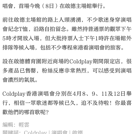
唱會，首場今晚（8日）在啟德主場館舉行。
前往啟德主場館的路上人頭湧湧，不少歌迷身穿演唱
會紀念T恤，沿路自拍留念。雖然持普通票的觀眾下午
5時才開放入場，但大批持票人士下午1時許在場館外
排隊等候入場，包括不少專程來港看演唱會的旅客。
設在啟德體育園附近商場的Coldplay期間限定店，很
多產品已售罄，粉絲反應非常熱烈，可以感受到演唱
會濃烈的氣氛。
Coldplay香港演唱會分別在4月8、9、11及12日舉
行，相信一眾歌迷都等候已久，迫不及待啦！你最喜
歡他們的哪首歌呢？
編輯：輕雲
關鍵詞：
Coldplay
演唱會
啟德