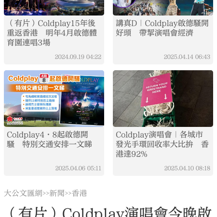
（有片）Coldplay15年後
講真D｜Coldplay啟德騷開
重返香港 明年4月啟德體
好頭 帶挈演唱會經濟
育園連唱3場
2024.09.19
04:22
2025.04.14
06:43
Coldplay4·8起啟德開
Coldplay演唱會｜各城市
騷 特別交通安排一文睇
發光手環回收率大比拚 香
港達92%
2025.04.06
05:11
2025.04.10
08:18
大公文匯網
新聞
香港
>>
>>
（有片）Coldplay演唱會今晚啟