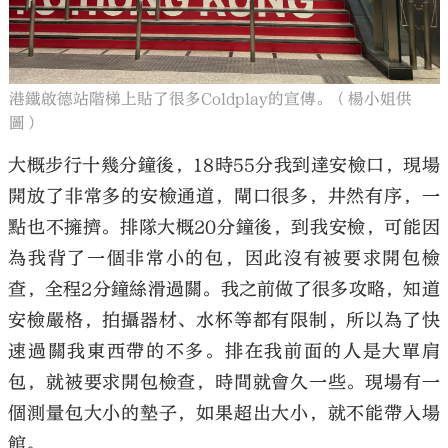
港鐵啟德站階梯上貼了很多Coldplay的宣傳。（楊小姐供
圖）
大概步行十幾分鐘後，18時55分我到達安檢口，現場
開放了非常多的安檢通道，閘口很多，井然有序，一
點也不擁擠。排隊大概20分鐘後，到我安檢，可能因
為我背了一個非常小的包，因此沒有被要求開包檢
查，全程2分鐘絲滑過關。我之前做了很多攻略，知道
安檢嚴格，拍攝器材、水杯等都有限制，所以為了快
速過關我東西帶的不多。排在我前面的人是大單肩
包，就被要求開包檢查，時間就會久一些。現場有一
個測量包大小的墊子，如果超出大小，就不能帶入場
館。