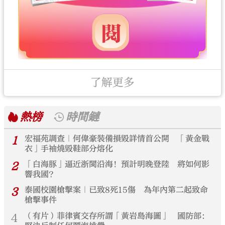
了解更多
熱榜
時間鏈
1
宏福苑調查｜何偉豪裝備損毀詳情首公開 「黃金戰
衣」手袖燒毀鞋部分熔化
2
「白海豚」逼近浙閩沿海！預計明晚登陸 將如何影
響我國？
3
泰國校園槍擊案｜已致8死15傷 為年內第二起致命
槍擊事件
4
（有片）菲律賓交存所謂「黃岩島海圖」 國防部：