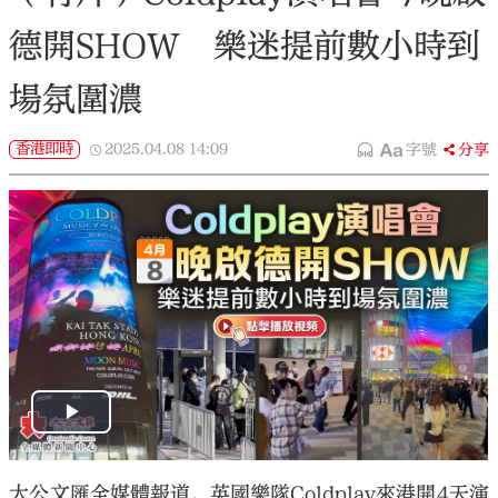
德開SHOW 樂迷提前數小時到
場氛圍濃
香港即時
2025.04.08
14:09
字號
分享
大公文匯全媒體報道，英國樂隊Coldplay來港開4天演