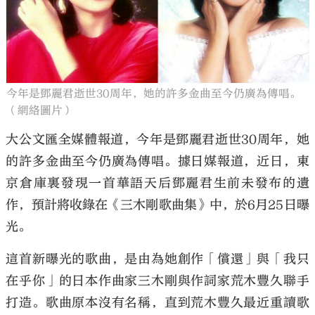
大公文匯
今年是鄧麗君逝世30周年，她的許多金曲至今仍廣為傳唱。
（網絡圖片）
大公文匯全媒體報道，今年是鄧麗君逝世30周年，她
的許多金曲至今仍廣為傳唱。據日媒報道，近日，東
京倉庫裏發現一首華語天后鄧麗君生前未發布的遺
作，預計將收錄在《三木剛歌曲集》中，於6月25日曝
光。
這首新曝光的歌曲，是由為她創作「償還」與「我只
在乎你」的日本作曲家三木剛與作詞家荒木豐久聯手
打造。歌曲原本沒有名稱，直到荒木豐久最近重讀歌