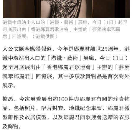
港鐵中環站出入口的「港鐵·藝術」展廊，今日（1日）起至
月底展出由「香港鄧麗君歌迷會」主辦的「夢縈魂牽鄧麗
君」回憶展。（港鐵供圖）
大公文匯全媒體報道，今年是鄧麗君離世25周年，港
鐵中環站出入口的「港鐵·藝術」展廊，今日（1日）
起至月底展出由「香港鄧麗君歌迷會」主辦的「夢縈
魂牽鄧麗君」回憶展，其中多項珍貴物品是首次對外
展示。
據悉，今次展覽展出約100件與鄧麗君有關的珍貴物
品，包括照片、唱片封套、地鐵紀念車票、鄧麗君微
型雕像及故居模型，以及鄧麗君向歌迷會送贈的衣服
及飾物。