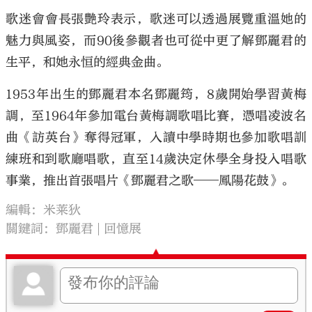
歌迷會會長張艷玲表示，歌迷可以透過展覽重溫她的
魅力與風姿，而90後參觀者也可從中更了解鄧麗君的
生平，和她永恒的經典金曲。
1953年出生的鄧麗君本名鄧麗筠，8歲開始學習黃梅
調，至1964年參加電台黃梅調歌唱比賽，憑唱凌波名
曲《訪英台》奪得冠軍，入讀中學時期也參加歌唱訓
練班和到歌廳唱歌，直至14歲決定休學全身投入唱歌
事業，推出首張唱片《鄧麗君之歌——鳳陽花鼓》。
編輯：米莱狄
關鍵詞：
鄧麗君
回憶展