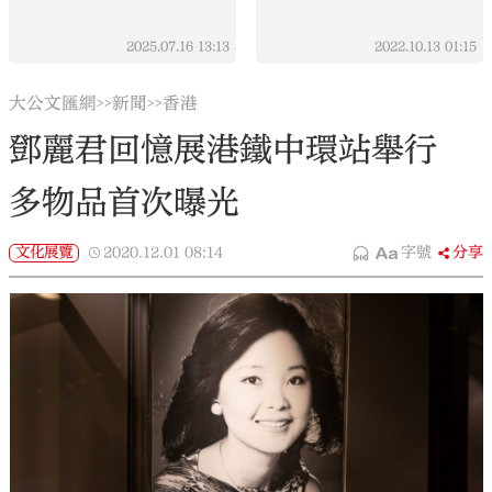
2025.07.16
13:13
2022.10.13
01:15
大公文匯網
新聞
香港
>>
>>
鄧麗君回憶展港鐵中環站舉行
多物品首次曝光
文化展覽
2020.12.01
08:14
字號
分享