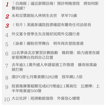
1
「白海豚」逼近浙閩沿海！預計明晚登陸 將如何影
響我國？
2
永和豆漿創始人林炳生去世 享年70歲
3
（有片）美國參議院投票確認布蘭奇任司法部長
4
外交夏令營學生矢言做好民間外交踐行者
5
《詠春》圈粉世界舞台 明年再次登陸香港
6
22名學員北京實習計劃啟動 楊莉珊：助力港青在國
家發展舞台找到自己位置
7
去年逾3.1萬外國人申請留港工作簽證 羅奇抹黑論
被打臉
8
港IPO首七月集資額3282億 按年飆1.5倍
9
投資推廣署超額完成KPI增逾2.1萬崗位 丘應樺：上
半年吸資逾500億
10
大公社評｜經濟動能強勁 外資信心續增