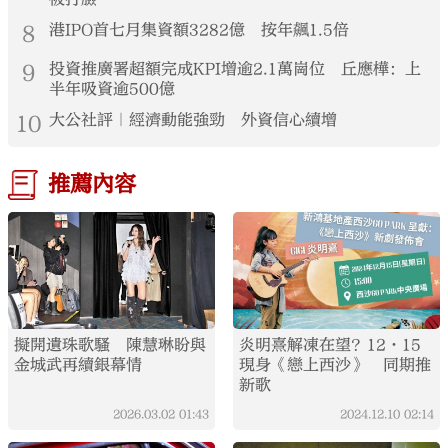
8
港IPO首七月集資額3282億 按年飆1.5倍
9
投資推廣署超額完成KPI增逾2.1萬崗位 丘應樺：上
半年吸資逾500億
10
大公社評｜經濟動能強勁 外資信心續增
推薦內容
擬開遺珠歌騷 陳慧琳盼與
炎明熹解凍在望？12·15
金城武再續銀幕情
現身《戀上西沙》 同期推
新歌
2026.03.02
01:43
2024.12.10
02:14