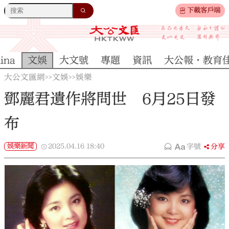
下載客戶端
ina
文娛
大文號
專題
資訊
大公報·教育
大公文匯網
文娛
娛樂
>>
>>
鄧麗君遺作將問世 6月25日發
布
娛樂新聞
2025.04.16
18:40
字號
分享