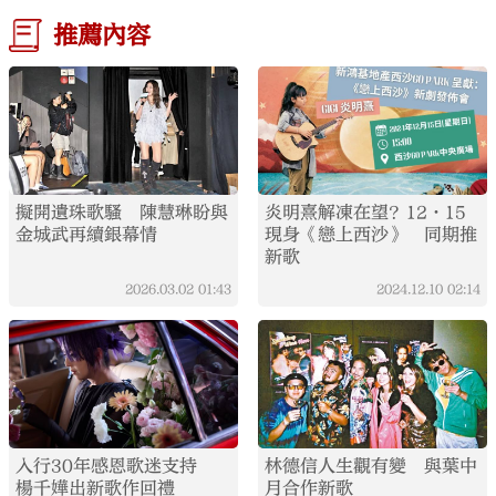
推薦內容
擬開遺珠歌騷 陳慧琳盼與
炎明熹解凍在望？12·15
金城武再續銀幕情
現身《戀上西沙》 同期推
新歌
2026.03.02
01:43
2024.12.10
02:14
入行30年感恩歌迷支持
林德信人生觀有變 與葉中
楊千嬅出新歌作回禮
月合作新歌