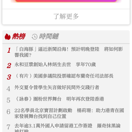
了解更多
熱榜
時間鏈
1
「白海豚」逼近浙閩沿海！預計明晚登陸 將如何影
響我國？
2
永和豆漿創始人林炳生去世 享年70歲
3
（有片）美國參議院投票確認布蘭奇任司法部長
4
外交夏令營學生矢言做好民間外交踐行者
5
《詠春》圈粉世界舞台 明年再次登陸香港
6
22名學員北京實習計劃啟動 楊莉珊：助力港青在國
家發展舞台找到自己位置
7
去年逾3.1萬外國人申請留港工作簽證 羅奇抹黑論
被打臉