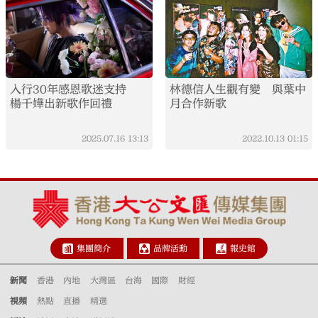
入行30年感恩歌迷支持
林德信人生觀有變 與葉中
楊千嬅出新歌作回禮
月合作新歌
2025.07.16
13:13
2022.10.13
01:15
集團簡介
品牌活動
報史館
新聞
香港
內地
大灣區
台海
國際
財經
視頻
熱點
直播
精選