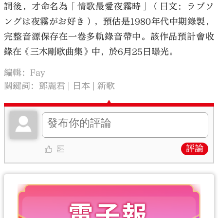
詞後，才命名為「情歌最愛夜霧時」（日文：ラブソ
ングは夜霧がお好き），預估是1980年代中期錄製，
完整音源保存在一卷多軌錄音帶中。該作品預計會收
錄在《三木剛歌曲集》中，於6月25日曝光。
編輯：Fay
關鍵詞：
鄧麗君
日本
新歌
評論