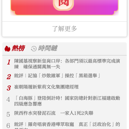
了解更多
熱榜
時間鏈
1
陳國基視察新皇崗口岸：各部門須以最高標準完成演
練 確保通關萬無一失
2
銳評｜記協「炒散雜軍」操控「黑箱選舉」
3
崔朝陽履新紫荊文化集團總經理
4
「白海豚」登陸倒計時！國家防總針對浙江福建啟動
四級應急響應
5
陝西柞水突發泥石流 一家人1死2失聯
6
銳評｜羅奇唱衰香港嘩眾取寵 真正「泛政治化」的