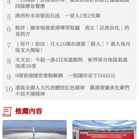
4
「白海豚」登陸倒計時！國家防總針對浙江福建啟動
四級應急響應
5
陝西柞水突發泥石流 一家人1死2失聯
6
銳評｜羅奇唱衰香港嘩眾取寵 真正「泛政治化」的
是西方
7
（有片）街訪｜月入10萬在港算「窮人」？港人每月
收支大揭秘！
8
天文台：今起一連4日高溫酷熱 新界部分地區氣溫
或達36度
9
9個香港隱世景點解鎖 一招讓你省下5000元
10
港區全國人大代表體悟紅色精神 冀港青繼承先輩們
不屈不撓精神
推薦內容