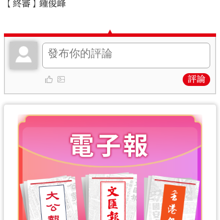
【終審】鍾俊峰
評論