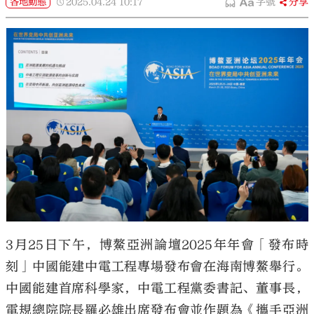
各地動態
2025.04.24
10:17
字號
分享
3月25日下午，博鰲亞洲論壇2025年年會「發布時
刻」中國能建中電工程專場發布會在海南博鰲舉行。
中國能建首席科學家，中電工程黨委書記、董事長，
電規總院院長羅必雄出席發布會並作題為《攜手亞洲