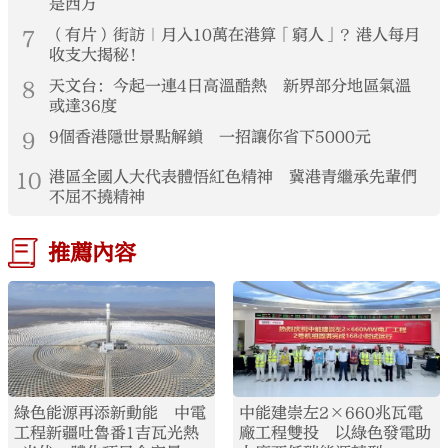
是西方
7
（有片）街訪｜月入10萬在港算「窮人」？港人每月
收支大揭秘！
8
天文台：今起一連4日高溫酷熱 新界部分地區氣溫
或達36度
9
9個香港隱世景點解鎖 一招讓你省下5000元
10
港區全國人大代表體悟紅色精神 冀港青繼承先輩們
不屈不撓精神
推薦內容
綠色能源再添新動能 中電
中能建崇左2×660兆瓦電
工程新疆吐魯番1吉瓦光熱
廠工程雙投 以綠色發電助