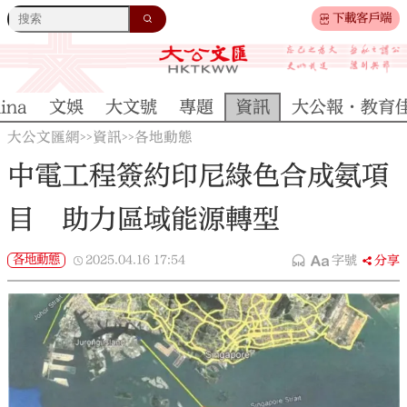
下載客戶端
ina
文娛
大文號
專題
資訊
大公報·教育
大公文匯網
資訊
各地動態
>>
>>
中電工程簽約印尼綠色合成氨項
目 助力區域能源轉型
各地動態
2025.04.16
17:54
字號
分享