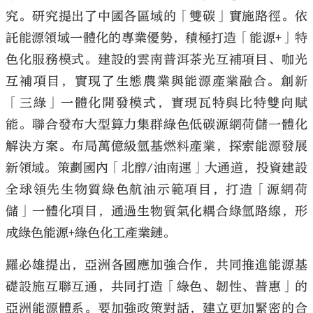
究。研究提出了中國各區域的「雙碳」實施路徑。依
託能源領域一體化的專業優勢，積極打造「能源+」特
色化服務模式。建設的雲南普洱茶光互補項目、咖光
互補項目，實現了生態農業與能源產業融合。創新
「三綠」一體化開發模式，實現瓦特與比特雙向賦
能。聯合發布大型算力集群綠色低碳源網荷儲一體化
解決方案。布局萬億級氫基燃料產業，探索能源發展
新領域。策劃國內「北醇/油南運」大通道，投資建設
全球領先生物質綠色航油示範項目，打造「源網荷
儲」一體化項目，通過生物質氣化耦合綠氫路線，形
成綠色能源+綠色化工產業鏈。
羅必雄提出，亞洲各國應加強合作，共同推進能源基
礎設施互聯互通，共同打造「綠色、韌性、普惠」的
亞洲能源體系。要加強政策對話，建立更加緊密的合