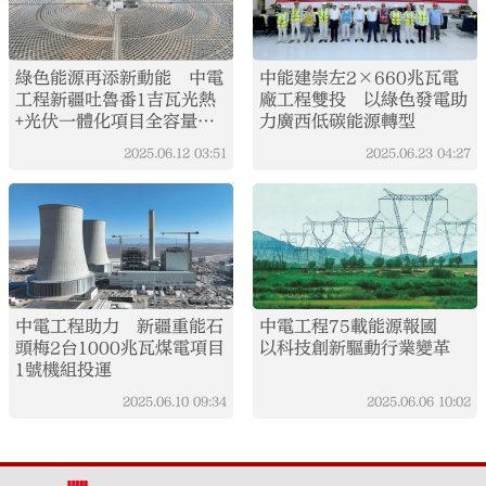
綠色能源再添新動能 中電
中能建崇左2×660兆瓦電
工程新疆吐魯番1吉瓦光熱
廠工程雙投 以綠色發電助
+光伏一體化項目全容量併
力廣西低碳能源轉型
網
2025.06.12
03:51
2025.06.23
04:27
中電工程助力 新疆重能石
中電工程75載能源報國
頭梅2台1000兆瓦煤電項目
以科技創新驅動行業變革
1號機組投運
2025.06.10
09:34
2025.06.06
10:02