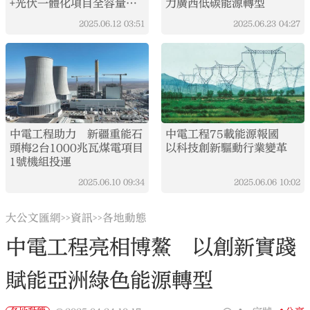
+光伏一體化項目全容量併
力廣西低碳能源轉型
網
2025.06.12
03:51
2025.06.23
04:27
中電工程助力 新疆重能石
中電工程75載能源報國
頭梅2台1000兆瓦煤電項目
以科技創新驅動行業變革
1號機組投運
2025.06.10
09:34
2025.06.06
10:02
大公文匯網
資訊
各地動態
>>
>>
中電工程亮相博鰲 以創新實踐
賦能亞洲綠色能源轉型