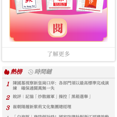
了解更多
熱榜
時間鏈
1
陳國基視察新皇崗口岸：各部門須以最高標準完成演
練 確保通關萬無一失
2
銳評｜記協「炒散雜軍」操控「黑箱選舉」
3
崔朝陽履新紫荊文化集團總經理