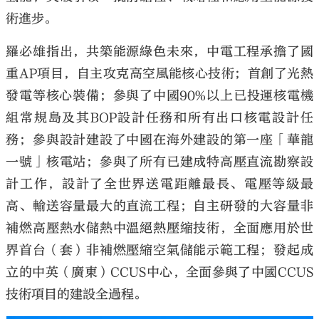
術進步。
羅必雄指出，共築能源綠色未來，中電工程承擔了國
重AP項目，自主攻克高空風能核心技術；首創了光熱
發電等核心裝備；參與了中國90%以上已投運核電機
組常規島及其BOP設計任務和所有出口核電設計任
務；參與設計建設了中國在海外建設的第一座「華龍
一號」核電站；參與了所有已建成特高壓直流勘察設
計工作，設計了全世界送電距離最長、電壓等級最
高、輸送容量最大的直流工程；自主研發的大容量非
補燃高壓熱水儲熱中溫絕熱壓縮技術，全面應用於世
界首台（套）非補燃壓縮空氣儲能示範工程；發起成
立的中英（廣東）CCUS中心，全面參與了中國CCUS
技術項目的建設全過程。