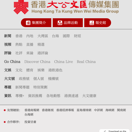
集團簡介
品牌活動
報史館
新聞
香港
內地
大灣區
台海
國際
財經
視頻
熱點
直播
精選
評論
社評
來論
港評論
Go China
Discover China
China Live
Real China
文娛
文化
體育
娛樂
港飲港色
大文號
政務號
個人號
機構號
專題
新聞專題
特別策劃
資訊
專欄+
資訊推薦
各地動態
港澳速遞
大文健康
友情鏈接：
香港商報網
香港衛視
香港經濟導報
星島環球網
中評網
海峽網
閩南網
台海網
合作夥伴：
投資甘肅