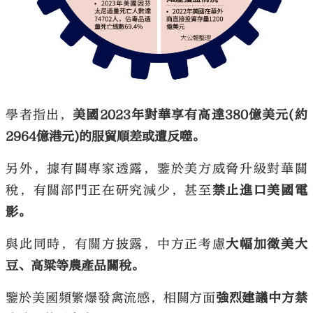
學者指出，
美國2023年對華享有高達380億美元(約
2964億港元)的服貿順差或遭反噬。
另外，據有關專家透露，鑒於美方威脅升級對華關
稅，有關部門正在研究減少，甚至
禁止進口美國電
影。
與此同時，有關方披露，中方正考慮
大幅加徵美大
豆、高粱等農產品關稅。
鑒於美國頻繁爆發禽流感，相關方面
強烈建議中方禁