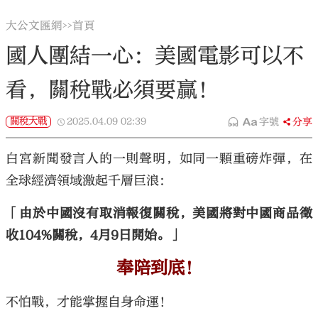
大公文匯網
首頁
>>
國人團結一心：美國電影可以不
看，關稅戰必須要贏！
關稅大戰
2025.04.09
02:39
字號
分享
白宮新聞發言人的一則聲明，如同一顆重磅炸彈，在
全球經濟領域激起千層巨浪：
「由於中國沒有取消報復關稅，美國將對中國商品徵
收104%關稅，4月9日開始。」
奉陪到底！
不怕戰，才能掌握自身命運！