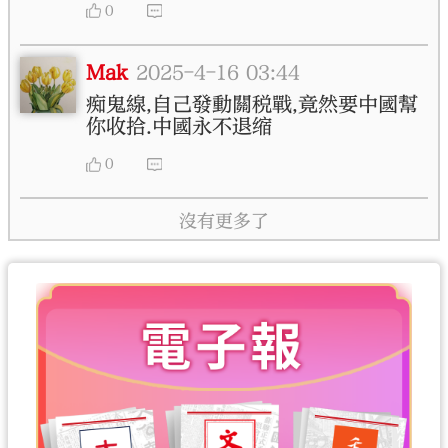
0
Mak
2025-4-16 03:44
痴鬼線,自己發動關税戰,竟然要中國幫
你收拾.中國永不退缩
0
沒有更多了