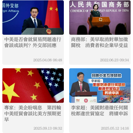
中美是否會就貿易問題進行
商務部：美早取消對華加徵
會談或談判？外交部回應
關稅 消費者和企業早受益
2025.04.08
06:48
2022.06.23
09:34
專家：美企盼喘息 第四輪
李家超：美國對港徵任何關
中美經貿會談比美方預期更
稅都違世貿協定 將續申訴
早
2025.09.13
08:32
2025.05.12
14:16