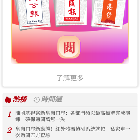
了解更多
熱榜
時間鏈
1
陳國基視察新皇崗口岸：各部門須以最高標準完成演
練 確保通關萬無一失
2
皇崗口岸新動態！紅外體溫偵測系統就位 私家車一
次過關五方查驗