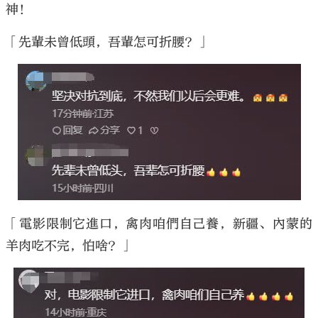
神！
「先輩未曾低頭，吾輩怎可折腰？」
「電影限制它進口，禽肉咱們自己養，新疆、內蒙的
羊肉吃不完，怕啥？」