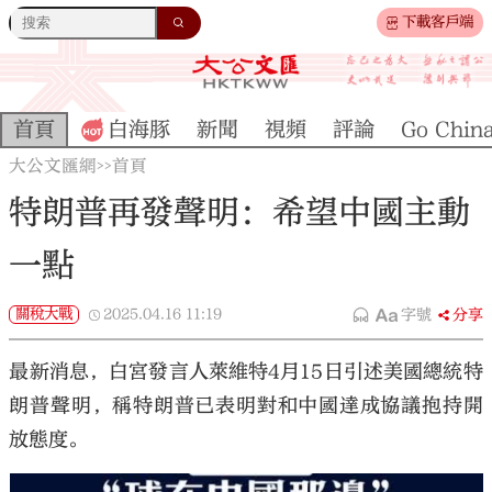
下載客戶端
首頁
白海豚
新聞
視頻
評論
Go Chin
大公文匯網
首頁
>>
特朗普再發聲明：希望中國主動
一點
關稅大戰
2025.04.16
11:19
字號
分享
最新消息，白宮發言人萊維特4月15日引述美國總統特
朗普聲明，稱特朗普已表明對和中國達成協議抱持開
放態度。