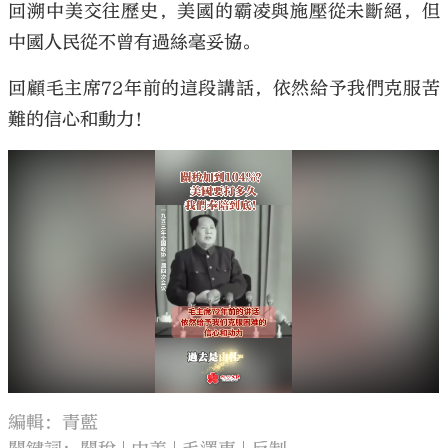
回溯中美交往歷史，美國的霸凌與施壓從未斷絕，但
中國人民從不曾有過絲毫妥協。
回顧毛主席72年前的這段講話，依然給予我們克服苦
難的信心和動力！
編輯：青藍