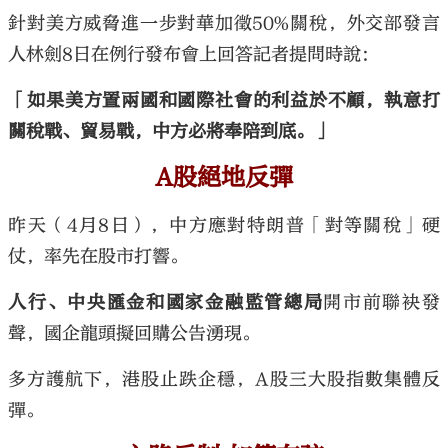
針對美方威脅進一步對華加徵50%關稅，外交部發言
人林劍8日在例行發布會上回答記者提問時說：
「如果美方置兩國和國際社會的利益於不顧，執意打
關稅戰、貿易戰，中方必將奉陪到底。」
A股絕地反彈
昨天（4月8日），中方應對特朗普「對等關稅」硬
仗，率先在股市打響。
人行、中央匯金和國家金融監管總局
開市前聯袂發
聲，國企龍頭擬回購公告湧現。
多方護航下，港股止跌企穩，A股三大股指數集體反
彈。