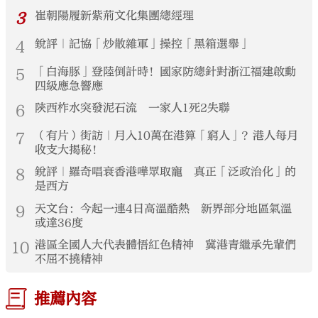
3
崔朝陽履新紫荊文化集團總經理
4
銳評｜記協「炒散雜軍」操控「黑箱選舉」
5
「白海豚」登陸倒計時！國家防總針對浙江福建啟動
四級應急響應
6
陝西柞水突發泥石流 一家人1死2失聯
7
（有片）街訪｜月入10萬在港算「窮人」？港人每月
收支大揭秘！
8
銳評｜羅奇唱衰香港嘩眾取寵 真正「泛政治化」的
是西方
9
天文台：今起一連4日高溫酷熱 新界部分地區氣溫
或達36度
10
港區全國人大代表體悟紅色精神 冀港青繼承先輩們
不屈不撓精神
推薦內容