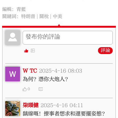
編輯：青藍
關鍵詞：
特朗普
關稅
中美
評論
W TC
2025-4-16 08:03
為何？憑你大炮人？
0
柒頭健
2025-4-16 04:11
黐線嘅！撩事者想求和還要擺姿態？