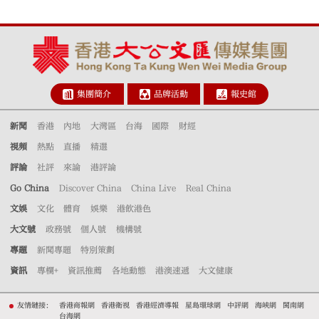
集團簡介
品牌活動
報史館
新聞
香港
內地
大灣區
台海
國際
財經
視頻
熱點
直播
精選
評論
社評
來論
港評論
Go China
Discover China
China Live
Real China
文娛
文化
體育
娛樂
港飲港色
大文號
政務號
個人號
機構號
專題
新聞專題
特別策劃
資訊
專欄+
資訊推薦
各地動態
港澳速遞
大文健康
友情鏈接：
香港商報網
香港衛視
香港經濟導報
星島環球網
中評網
海峽網
閩南網
台海網