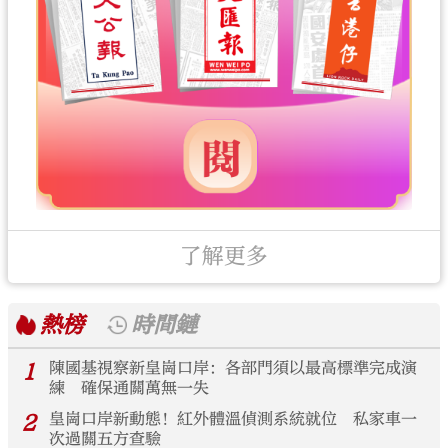
了解更多
熱榜
時間鏈
1
陳國基視察新皇崗口岸：各部門須以最高標準完成演
練 確保通關萬無一失
2
皇崗口岸新動態！紅外體溫偵測系統就位 私家車一
次過關五方查驗