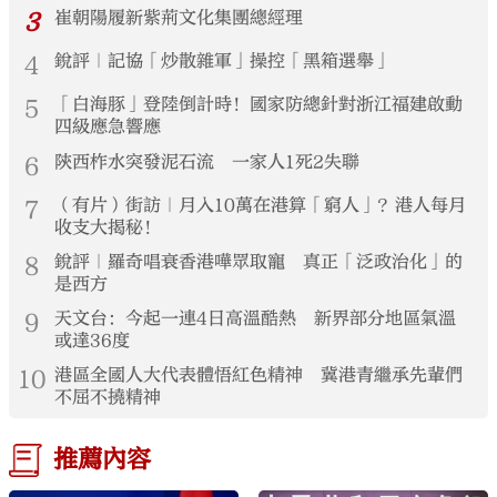
3
崔朝陽履新紫荊文化集團總經理
4
銳評｜記協「炒散雜軍」操控「黑箱選舉」
5
「白海豚」登陸倒計時！國家防總針對浙江福建啟動
四級應急響應
6
陝西柞水突發泥石流 一家人1死2失聯
7
（有片）街訪｜月入10萬在港算「窮人」？港人每月
收支大揭秘！
8
銳評｜羅奇唱衰香港嘩眾取寵 真正「泛政治化」的
是西方
9
天文台：今起一連4日高溫酷熱 新界部分地區氣溫
或達36度
10
港區全國人大代表體悟紅色精神 冀港青繼承先輩們
不屈不撓精神
推薦內容