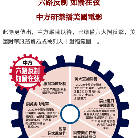
六路反制 如箭在弦
中方研禁播美國電影
此際更傳出，中方嚴陣以待，已準備六大招反擊，美
國對華服務貿易或被列入「射程範圍」。