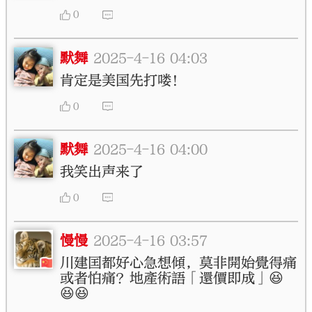
0
默舞
2025-4-16 04:03
肯定是美国先打喽！
0
默舞
2025-4-16 04:00
我笑出声来了
0
慢慢
2025-4-16 03:57
川建囯都好心急想傾，莫非開始覺得痛
或者怕痛？地產術語「還價即成」😆
😆😆