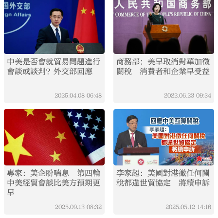
中美是否會就貿易問題進行
商務部：美早取消對華加徵
會談或談判？外交部回應
關稅 消費者和企業早受益
2025.04.08
06:48
2022.06.23
09:34
專家：美企盼喘息 第四輪
李家超：美國對港徵任何關
中美經貿會談比美方預期更
稅都違世貿協定 將續申訴
早
2025.09.13
08:32
2025.05.12
14:16