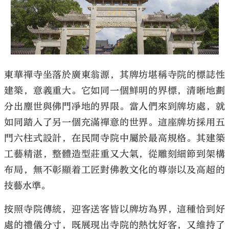
東華禪寺坐落於廣東翁源，其牌坊堪稱寺院的標誌性
建築，意義重大。它如同一個鮮明的界標，清晰地劃
分出塵世與佛門凈地的界限。當人們來到牌坊處，就
如同踏入了另一個充滿禪意的世界。這座牌坊採用五
門六柱式設計，在民間寺院中屬於最高規格。其建築
工藝精湛，整體造型莊重又大氣，從雕刻細節到架構
布局，無不彰顯着工匠對佛教文化的尊崇以及高超的
技藝水準。
按照寺院傳統，迎客送客皆以牌坊為界，這種恰到好
處的禮儀分寸，既展現出寺院的熱忱好客，又維持了