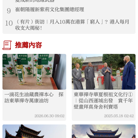
變成新的地緣武器
9
崔朝陽履新紫荊文化集團總經理
10
（有片）街訪｜月入10萬在港算「窮人」？港人每月
收支大揭秘！
推薦內容
一滴花生油藏農禪本心 探
東華禪寺華夏根祖文化行①
訪東華禪寺萬康油坊
｜從山西運城出發 賞千年
壁畫拜真身舍利寶塔
2026.06.30
09:02
2025.05.18
02:42