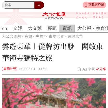
下載客戶端
ina
文娛
大文號
專題
資訊
大公報·教育
大公文匯網
資訊
專欄+
東華世界
雲遊東華
>>
>>
>>
>>
雲遊東華｜從牌坊出發 開啟東
華禪寺獨特之旅
東華世界
2025.04.10
16:11
字號
分享