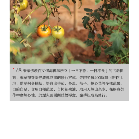
1
/
8
秉承佛教百丈懷海禪師所立「一日不作，一日不食」的古老祖
訓，東華禪寺堅守農禪並重的修行方式。寺院坐擁400餘畝可耕作土
地，僧眾躬身耕耘，培育出番茄、冬瓜、茄子、捲心菜等多樣蔬果。
自給自足，食用自種蔬菜、自榨花生油，取用天然山泉水，在躬身勞
作中磨煉心性，於煙火田園間體悟禪意，讓耕耘成為修行。