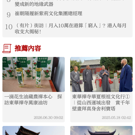
變成新的地緣武器
9
崔朝陽履新紫荊文化集團總經理
10
（有片）街訪｜月入10萬在港算「窮人」？港人每月
收支大揭秘！
推薦內容
一滴花生油藏農禪本心 探
東華禪寺華夏根祖文化行①
訪東華禪寺萬康油坊
｜從山西運城出發 賞千年
壁畫拜真身舍利寶塔
2026.06.30
09:02
2025.05.18
02:42