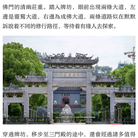
佛門的清幽莊重。踏入牌坊，眼前出現兩條大道，左
邊是靈鷲大道，右邊為成佛大道，兩條道路似在默默
訴說着不同的修行路徑，等待着有緣人去探索。
穿過牌坊，移步至三門殿的途中，還會經過諸多值得