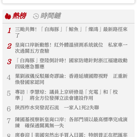
熱榜
時間鏈
1
三颱共舞！「白海豚」「鯨魚」「燦鴻」最新路徑來
了
2
皇崗口岸新動態！紅外體溫偵測系統就位 私家車一
次過關五方查驗
3
「白海豚」登陸倒計時！國家防總針對浙江福建啟動
四級應急響應
4
葉劉淑儀反駁羅奇謬論：香港延續國際視野 正重新
煥發國家認同
5
專訪｜李慧琼：議員上京研修是「充電」和「校
準」 將全方位發揮立法會建設作用
6
陝西柞水突發泥石流 一家人1死2失聯
7
陳國基視察新皇崗口岸：各部門須以最高標準完成演
練 確保通關萬無一失
8
席春迎丨美國突然出手買入日圓：特朗普正在把匯率