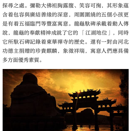
探尋之處。彌勒大佛袒胸露腹、笑容可掬，其形象蘊
含着包容與廣結善緣的深意，周圍圍繞的五個小孩更
是有着五福臨門等豐富寓意。龍龜馱碑承載着動人傳
說，龍龜的奉獻精神成就了它的 「江湖地位」，同時
它所馱石碑記錄着東華禪寺的歷史。還有一對由河北
功德主捐贈的珍貴麒麟，象徵祥瑞，寓意人們應具備
多方面優秀素質。