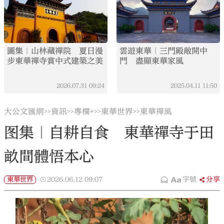
圖集｜山林藏禪院 夏日漫
雲遊東華｜三門殿敞開中
步東華禪寺賞中式建築之美
門 盡顯東華家風
2026.07.31
09:24
2025.04.11
11:50
大公文匯網
資訊
專欄+
東華世界
東華禪風
>>
>>
>>
>>
图集｜自耕自食 東華禪寺于田
畝間體悟本心
東華世界
2026.06.12
09:07
字號
分享