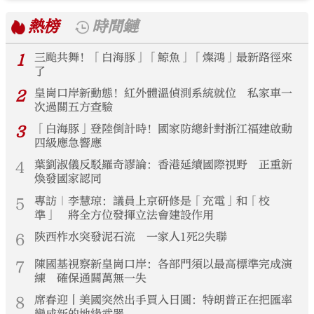
熱榜
時間鏈
1
三颱共舞！「白海豚」「鯨魚」「燦鴻」最新路徑來
了
2
皇崗口岸新動態！紅外體溫偵測系統就位 私家車一
次過關五方查驗
3
「白海豚」登陸倒計時！國家防總針對浙江福建啟動
四級應急響應
4
葉劉淑儀反駁羅奇謬論：香港延續國際視野 正重新
煥發國家認同
5
專訪｜李慧琼：議員上京研修是「充電」和「校
準」 將全方位發揮立法會建設作用
6
陝西柞水突發泥石流 一家人1死2失聯
7
陳國基視察新皇崗口岸：各部門須以最高標準完成演
練 確保通關萬無一失
8
席春迎丨美國突然出手買入日圓：特朗普正在把匯率