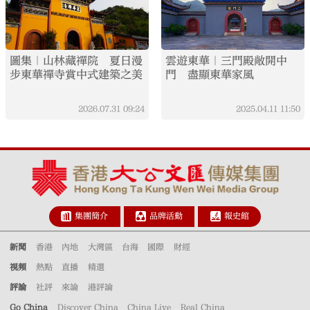
圖集｜山林藏禪院 夏日漫
雲遊東華｜三門殿敞開中
步東華禪寺賞中式建築之美
門 盡顯東華家風
2026.07.31
09:24
2025.04.11
11:50
集團簡介
品牌活動
報史館
新聞
香港
內地
大灣區
台海
國際
財經
視頻
熱點
直播
精選
評論
社評
來論
港評論
Go China
Discover China
China Live
Real China