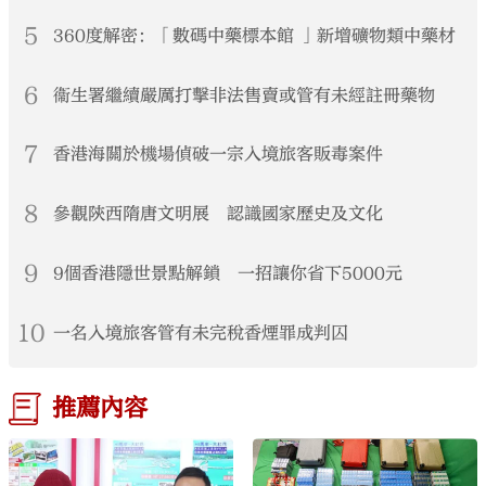
5
360度解密：「數碼中藥標本館 」新增礦物類中藥材
6
衞生署繼續嚴厲打擊非法售賣或管有未經註冊藥物
7
香港海關於機場偵破一宗入境旅客販毒案件
8
參觀陝西隋唐文明展 認識國家歷史及文化
9
9個香港隱世景點解鎖 一招讓你省下5000元
10
一名入境旅客管有未完稅香煙罪成判囚
推薦內容