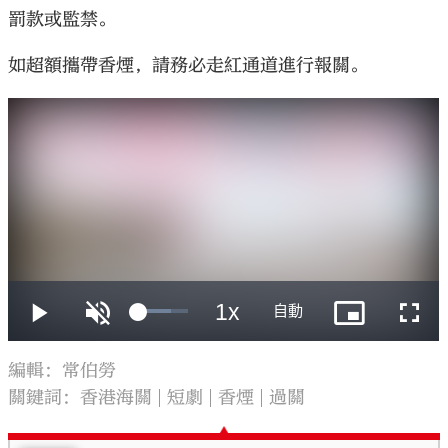
罰款或監禁。
如超額攜帶香煙，請務必走紅通道進行報關。
大公文匯
編輯：常伯勞
關鍵詞：
香港海關
短劇
香煙
過關