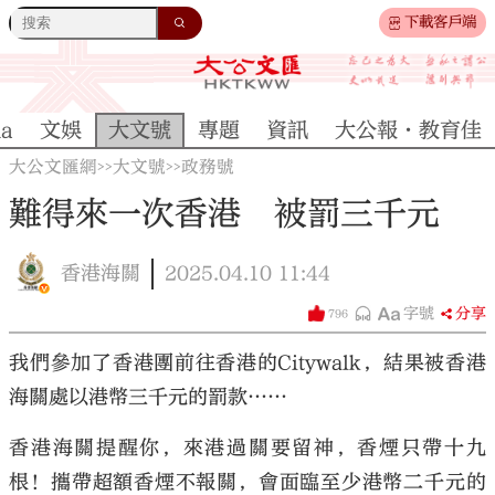
下載客戶端
na
文娛
大文號
專題
資訊
大公報·教育佳
大公文匯網
大文號
政務號
>>
>>
難得來一次香港 被罰三千元
香港海關
2025.04.10
11:44
字號
分享
796
我們參加了香港團前往香港的Citywalk，結果被香港
海關處以港幣三千元的罰款……
香港海關提醒你，來港過關要留神，香煙只帶十九
根！攜帶超額香煙不報關，會面臨至少港幣二千元的