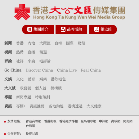
集團簡介
品牌活動
報史館
新聞
香港
內地
大灣區
台海
國際
財經
視頻
熱點
直播
精選
評論
社評
來論
港評論
Go China
Discover China
China Live
Real China
文娛
文化
體育
娛樂
港飲港色
大文號
政務號
個人號
機構號
專題
新聞專題
特別策劃
資訊
專欄+
資訊推薦
各地動態
港澳速遞
大文健康
友情鏈接：
香港商報網
香港衛視
香港經濟導報
星島環球網
中評網
海峽網
閩南網
台海網
合作夥伴：
投資甘肅