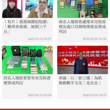
（有片）香港海關拍短劇：
兩名入境旅客處理未完稅香
「難得來香港，被罰三千
煙及進口另類吸煙產品罪成
元」
判囚
2025.04.10
04:37
2026.02.26
03:32
四名入境旅客管有未完稅香
來論｜以「新三樣」為帆
煙罪成判囚
推動數字文化「走出去」
2025.06.12
04:09
2026.03.04
09:37