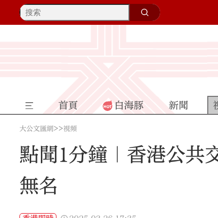
首頁
白海豚
新聞
>>
大公文匯網
視頻
點聞1分鐘｜香港公共
無名