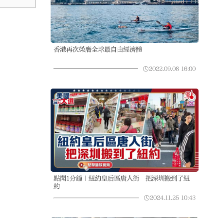
香港再次榮膺全球最自由經濟體
2022.09.08
16:00
點聞1分鐘｜紐約皇后區唐人街 把深圳搬到了紐
約
2024.11.25
10:43