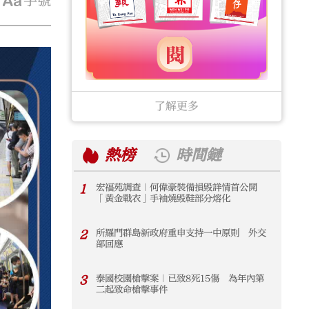
字號
了解更多
熱榜
時間鏈
1
宏福苑調查｜何偉豪裝備損毀詳情首公開
1
「黃金戰衣」手袖燒毀鞋部分熔化
2
所羅門群島新政府重申支持一中原則 外交
2
部回應
3
泰國校園槍擊案｜已致8死15傷 為年內第
3
二起致命槍擊事件