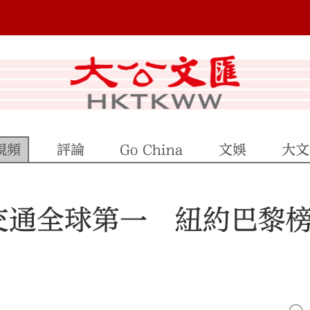
視頻
評論
Go China
文娛
大文
交通全球第一 紐約巴黎