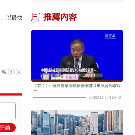
推薦內容
具，以最快
（有片）中國製造業總體規模連續14年位居全球第
一
2024.01.19
06:12
評論