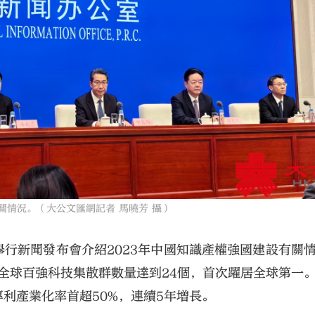
關情況。（大公文匯網記者 馬曉芳 攝）
舉行新聞發布會介紹2023年中國知識產權強國建設有關
國全球百強科技集散群數量達到24個，首次躍居全球第一
業專利產業化率首超50%，連續5年增長。