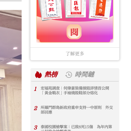
了解更多
熱榜
時間鏈
1
宏福苑調查｜何偉豪裝備損毀詳情首公開
1
「黃金戰衣」手袖燒毀鞋部分熔化
2
所羅門群島新政府重申支持一中原則 外交
2
部回應
3
泰國校園槍擊案｜已致8死15傷 為年內第
3