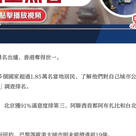
排名出爐，香港奪得世一。
50多個國家超過1.85萬名當地居民，了解他們對自己城市
統」調查排名。
二，北京獲91%滿意度排第三，阿聯酋首都阿布扎比和台
而紐約、巴黎等歐美大城市則未能擠進前19強。