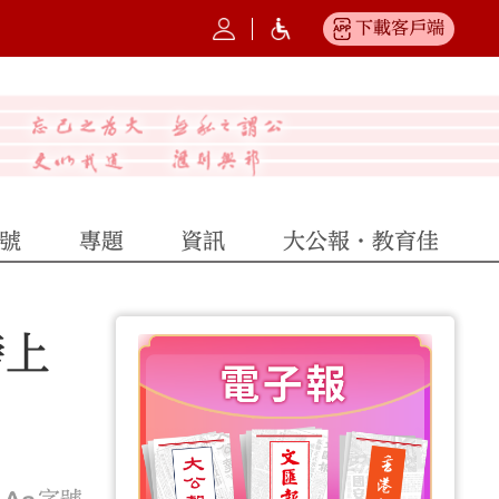
下載客戶端
號
專題
資訊
大公報·教育佳
榜上