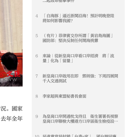
二起致命槍擊事件
4
「白海豚」逼近浙閩沿海！預計明晚登陸
4
將如何影響我國？
5
（有片）菲律賓交存所謂「黃岩島海圖」
5
國防部：堅決反制任何鬧海挑釁
6
來論｜從新皇崗口岸看口岸經濟 將「流
6
量」化為「留量」
7
新皇崗口岸啟用在即 鄧炳強：下周四展開
7
千人交通測試
8
李家超與東盟秘書長會面
8
情況。國家
9
為皇崗口岸開通枕戈待旦 衞生署署長視察
9
。去年全年
皇崗口岸聯檢大樓港方口岸區衞生檢疫設施
及準備措施
10
民進黨當局封鎖「台青e家」 國台辦回應
10