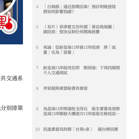
4
「白海豚」逼近浙閩沿海！預計明晚登陸
4
將如何影響我國？
5
（有片）菲律賓交存所謂「黃岩島海圖」
5
國防部：堅決反制任何鬧海挑釁
6
來論｜從新皇崗口岸看口岸經濟 將「流
6
量」化為「留量」
7
新皇崗口岸啟用在即 鄧炳強：下周四展開
7
千人交通測試
公共交通系
8
李家超與東盟秘書長會面
8
北分別排第
9
為皇崗口岸開通枕戈待旦 衞生署署長視察
9
皇崗口岸聯檢大樓港方口岸區衞生檢疫設施
及準備措施
10
民進黨當局封鎖「台青e家」 國台辦回應
10