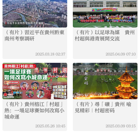
（有片）習近平在貴州黔東
（有片）以足球為媒 貴州
南州考察調研
村超與港青展開交流
2025.03.18
02:37
2025.04.09
07:10
（有片）貴州榕江「村超」
（有片）尋「礦」貴州 喻
熱：一場足球賽如何改寫小
見精彩｜村超密码
城命運
2025.05.26
10:45
2025.03.09
03:15