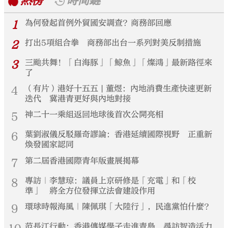
熱榜
時間鏈
1
為何發起首例外貿國安調查？商務部回應
2
打出5項組合拳 商務部出台一系列對美反制措施
3
三颱共舞！「白海豚」「鯨魚」「燦鴻」最新路徑來
了
4
（有片）港好十五五 | 董煜：內地消費生產快速更新
迭代 冀港青更好與內地對接
5
神二十一乘組返回地球後首次公開亮相
6
葉劉淑儀反駁羅奇謬論：香港延續國際視野 正重新
煥發國家認同
7
第二屆香港國際青年版畫展揭幕
8
專訪｜李慧琼：議員上京研修是「充電」和「校
準」 將全方位發揮立法會建設作用
9
環球時報海風｜陳佩琪「大陸行」，民進黨怕什麼？
范長江行動：香港傳媒學子走進青島 尋訪智造活力