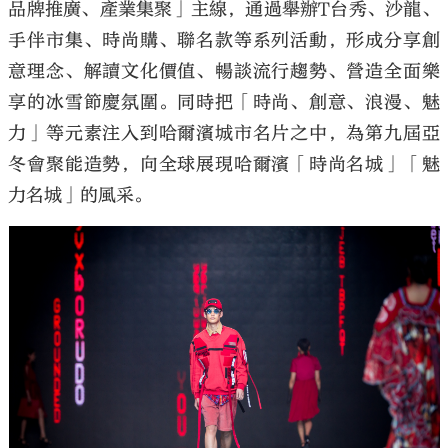
品牌推廣、產業集聚」主線，通過舉辦T台秀、沙龍、
手伴市集、時尚購、聯名款等系列活動，形成分享創
意理念、解讀文化價值、暢談流行趨勢、營造全面樂
享的冰雪節慶氛圍。同時把「時尚、創意、浪漫、魅
力」等元素注入到哈爾濱城市名片之中，為第九屆亞
冬會聚能造勢，向全球展現哈爾濱「時尚名城」「魅
力名城」的風采。