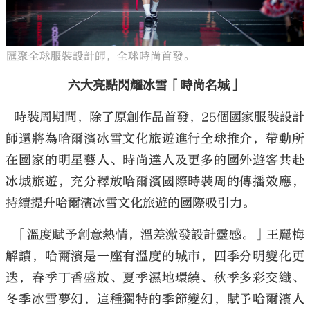
匯聚全球服裝設計師，全球時尚首發。
六大亮點閃耀冰雪「時尚名城」
時裝周期間，除了原創作品首發，25個國家服裝設計
師還將為哈爾濱冰雪文化旅遊進行全球推介，帶動所
在國家的明星藝人、時尚達人及更多的國外遊客共赴
冰城旅遊，充分釋放哈爾濱國際時裝周的傳播效應，
持續提升哈爾濱冰雪文化旅遊的國際吸引力。
「溫度賦予創意熱情，溫差激發設計靈感。」王麗梅
解讀，哈爾濱是一座有溫度的城市，四季分明變化更
迭，春季丁香盛放、夏季濕地環繞、秋季多彩交織、
冬季冰雪夢幻，這種獨特的季節變幻，賦予哈爾濱人