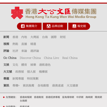
集團簡介
品牌活動
報史館
新聞
香港
內地
大灣區
台海
國際
財經
視頻
熱點
直播
精選
評論
社評
來論
港評論
Go China
Discover China
China Live
Real China
文娛
文化
體育
娛樂
港飲港色
大文號
政務號
個人號
機構號
專題
新聞專題
特別策劃
資訊
專欄+
資訊推薦
各地動態
港澳速遞
大文健康
友情鏈接：
香港商報網
香港衛視
香港經濟導報
星島環球網
中評網
海峽網
閩南網
台海網
合作夥伴：
投資甘肅