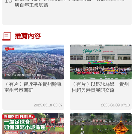
10
與百年工業底蘊
推薦內容
（有片）習近平在貴州黔東
（有片）以足球為媒 貴州
南州考察調研
村超與港青展開交流
2025.03.18
02:37
2025.04.09
07:10