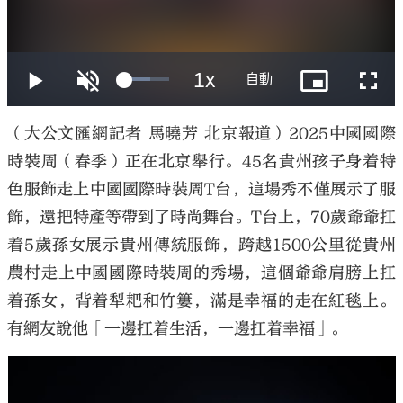
大公文匯
（大公文匯網記者 馬曉芳 北京報道）2025中國國際
時裝周（春季）正在北京舉行。45名貴州孩子身着特
色服飾走上中國國際時裝周T台，這場秀不僅展示了服
飾，還把特產等帶到了時尚舞台。T台上，70歲爺爺扛
着5歲孫女展示貴州傳統服飾，跨越1500公里從貴州
農村走上中國國際時裝周的秀場，這個爺爺肩膀上扛
着孫女，背着犁耙和竹簍，滿是幸福的走在紅毯上。
有網友說他「一邊扛着生活，一邊扛着幸福」。