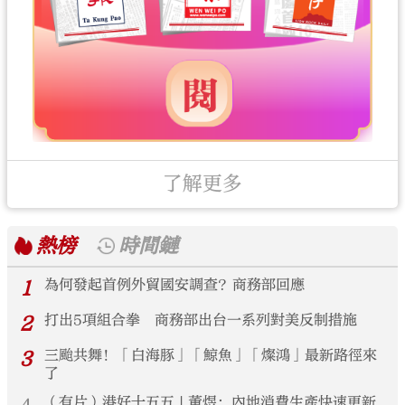
了解更多
熱榜
時間鏈
1
為何發起首例外貿國安調查？商務部回應
2
打出5項組合拳 商務部出台一系列對美反制措施
3
三颱共舞！「白海豚」「鯨魚」「燦鴻」最新路徑來
了
（有片）港好十五五 | 董煜：內地消費生產快速更新