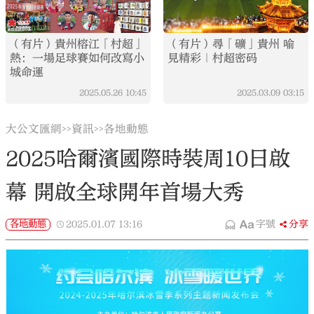
（有片）貴州榕江「村超」
（有片）尋「礦」貴州 喻
熱：一場足球賽如何改寫小
見精彩｜村超密码
城命運
2025.05.26
10:45
2025.03.09
03:15
大公文匯網
資訊
各地動態
>>
>>
2025哈爾濱國際時裝周10日啟
幕 開啟全球開年首場大秀
各地動態
2025.01.07
13:16
字號
分享