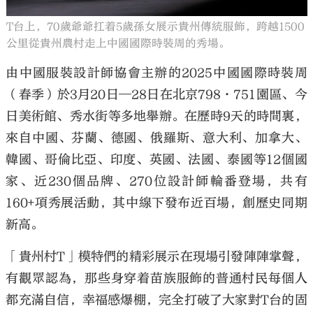
T台上，70歲爺爺扛着5歲孫女展示貴州傳統服飾，跨越1500
公里從貴州農村走上中國國際時裝周的秀場。
由中國服裝設計師協會主辦的2025中國國際時裝周
（春季）於3月20日—28日在北京798·751園區、今
日美術館、秀水街等多地舉辦。在歷時9天的時間裏，
來自中國、芬蘭、德國、俄羅斯、意大利、加拿大、
韓國、哥倫比亞、印度、英國、法國、泰國等12個國
家、近230個品牌、270位設計師輪番登場，共有
160+項秀展活動，其中線下發布近百場，創歷史同期
新高。
「貴州村T」模特們的精彩展示在現場引發陣陣掌聲，
有觀眾認為，那些身穿着苗族服飾的普通村民每個人
都充滿自信，幸福感爆棚，完全打破了大家對T台的固