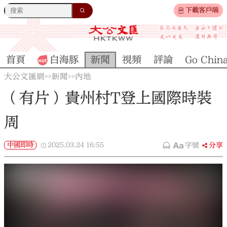
下載客戶端
首頁
白海豚
新聞
視頻
評論
Go Chin
大公文匯網
新聞
內地
>>
>>
（有片）貴州村T登上國際時裝
周
中國即時
2025.03.24
16:55
字號
分享