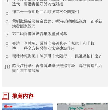
4
迭代 冀港青更好與內地對接
5
神二十一乘組返回地球後首次公開亮相
6
葉劉淑儀反駁羅奇謬論：香港延續國際視野 正重新
煥發國家認同
7
第二屆香港國際青年版畫展揭幕
8
專訪｜李慧琼：議員上京研修是「充電」和「校
準」 將全方位發揮立法會建設作用
9
環球時報海風｜陳佩琪「大陸行」，民進黨怕什麼？
10
范長江行動：香港傳媒學子走進青島 尋訪智造活力
與百年工業底蘊
推薦內容