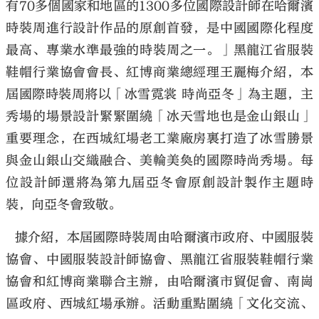
有70多個國家和地區的1300多位國際設計師在哈爾濱
時裝周進行設計作品的原創首發，是中國國際化程度
最高、專業水準最強的時裝周之一。」黑龍江省服裝
鞋帽行業協會會長、紅博商業總經理王麗梅介紹，本
屆國際時裝周將以「冰雪霓裳 時尚亞冬」為主題，主
秀場的場景設計緊緊圍繞「冰天雪地也是金山銀山」
重要理念，在西城紅場老工業廠房裏打造了冰雪勝景
與金山銀山交織融合、美輪美奐的國際時尚秀場。每
位設計師還將為第九屆亞冬會原創設計製作主題時
裝，向亞冬會致敬。
據介紹，本屆國際時裝周由哈爾濱市政府、中國服裝
協會、中國服裝設計師協會、黑龍江省服裝鞋帽行業
協會和紅博商業聯合主辦，由哈爾濱市貿促會、南崗
區政府、西城紅場承辦。活動重點圍繞「文化交流、