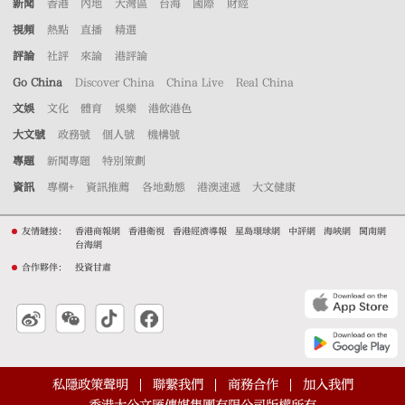
新聞
香港
內地
大灣區
台海
國際
財經
視頻
熱點
直播
精選
評論
社評
來論
港評論
Go China
Discover China
China Live
Real China
文娛
文化
體育
娛樂
港飲港色
大文號
政務號
個人號
機構號
專題
新聞專題
特別策劃
資訊
專欄+
資訊推薦
各地動態
港澳速遞
大文健康
友情鏈接：
香港商報網
香港衛視
香港經濟導報
星島環球網
中評網
海峽網
閩南網
台海網
合作夥伴：
投資甘肅
私隱政策聲明
聯繫我們
商務合作
加入我們