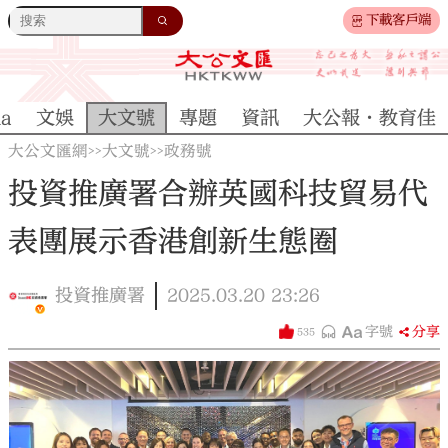
下載客戶端
na
文娛
大文號
專題
資訊
大公報·教育佳
大公文匯網
大文號
政務號
>>
>>
投資推廣署合辦英國科技貿易代
表團展示香港創新生態圈
投資推廣署
2025.03.20
23:26
字號
分享
535