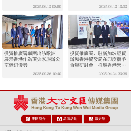
作
2025.06.12
08:50
2025.06.12
10:02
投資推廣署率團出訪歐洲
投資推廣署、駐新加坡經貿
展示香港作為頂尖家族辦公
辦和香港貿發局在印度攜手
室樞紐優勢
合辦研討會 推廣香港營商
優勢及投資機遇
2025.09.26
10:40
2025.04.24
23:26
集團簡介
品牌活動
報史館