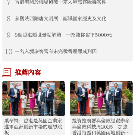
7
香港海關於機場偵破一宗入境旅客販毒案件
8
參觀陝西隋唐文明展 認識國家歷史及文化
9
9個香港隱世景點解鎖 一招讓你省下5000元
10
一名入境旅客管有未完稅香煙罪成判囚
推薦內容
葉翠嫻：香港是英國企業家
投資推廣署與倫敦經貿辦參
進軍亞洲創新市場的理想跳
與倫敦科技周2025 加強
板
香港特區和英國兩地創新合