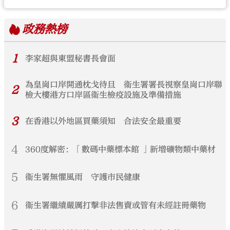
政務
熱榜
1
李家超與東盟秘書長會面
為皇崗口岸開通枕戈待旦 衞生署署長視察皇崗口岸聯
2
檢大樓港方口岸區衞生檢疫設施及準備措施
3
在香港以外地區買藥須知 合法安全最重要
4
360度解密：「數碼中藥標本館 」新增礦物類中藥材
5
衞生署無懼風雨 守護市民健康
6
衞生署繼續嚴厲打擊非法售賣或管有未經註冊藥物