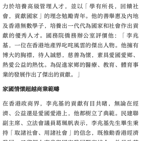
力於培養高級管理人才，並以「學有所長，回饋社
會，貢獻國家」的理念勉勵青年。他的善舉惠及內地
及香港無數學子，培養出一代代為國家和社會作出貢
獻的優秀人才。國務院僑務辦公室評價他：「李兆
基，一位在香港地產界叱咤風雲的傑出人物。他擁有
博大的胸襟，待人誠懇，慈善為懷，素具愛國愛鄉、
熱愛公益的熱忱。為促進家鄉的醫療、教育、體育事
業的發展作出了傑出的貢獻。」
家國情懷超越商業範疇
在香港政商界，李兆基的貢獻有目共睹，無論在經
濟、公益還是愛國愛港上，他都樹立了典範。民建聯
副主席、立法會議員葛珮帆表示，李兆基先生畢生秉
持「取諸社會、用諸社會」的信念，既推動香港經濟