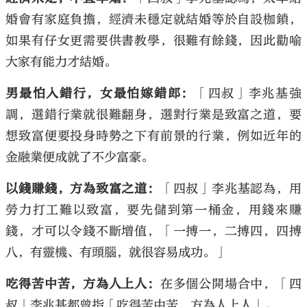
婚會有家庭負擔，經濟未穩定就結婚等於自設枷鎖，
如果有仔女更需要供書教學，很難有餘錢，因此勸喻
大家有能力才結婚。
男最怕入錯行，女最怕嫁錯郎：
「四叔」李兆基強
調，選錯行業就很難翻身，選對行業是致富之道，要
想致富便要投身時勢之下有前景的行業，例如近年的
金融業便成就了不少富豪。
以錢賺錢，方為致富之道：
「四叔」李兆基認為，用
勞力打工難以致富，要先儲到第一桶金，用錢來賺
錢，才可以令錢不斷增值，「一搏一，二搏四，四搏
八，有靈機、有頭腦，就很容易成功。」
吃得苦中苦，方為人上人：
在多個公開場合中，「四
叔」李兆基都曾指「吃得苦中苦，方為人上人」。