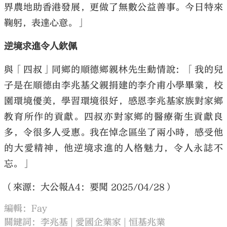
界農地助香港發展，更做了無數公益善事。今日特來
鞠躬，表達心意。」
逆境求進令人欽佩
與「四叔」同鄉的順德鄉親林先生動情說：「我的兒
子是在順德由李兆基父親捐建的李介甫小學畢業，校
園環境優美，學習環境很好，感恩李兆基家族對家鄉
教育所作的貢獻。四叔亦對家鄉的醫療衛生貢獻良
多，令很多人受惠。我在悼念區坐了兩小時，感受他
的大愛精神，他逆境求進的人格魅力，令人永誌不
忘。」
（來源：大公報A4：要聞 2025/04/28）
編輯：Fay
關鍵詞：
李兆基
愛國企業家
恒基兆業