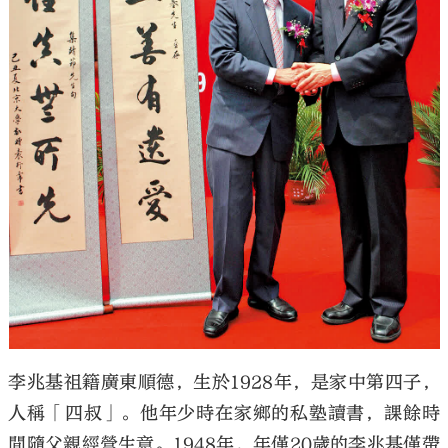
李兆基祖籍廣東順德，生於1928年，是家中第四子，
人稱「四叔」。他年少時在家鄉的私塾讀書，課餘時
間隨父親經營生意。1948年，年僅20歲的李兆基僅帶