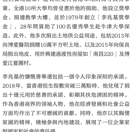
業。全港10所大學均曾受惠於他的捐助，他設立獎學
金、捐建教學大樓，並於1979年創立「李兆基獎學
金」，28年間資助了100名優秀學生赴牛津大學深
造。此外，他多次捐出土地供公益用途，包括2013年
向博愛醫院捐贈10萬平方呎土地，以及2015年向保良
局捐出地皮，用於興建過渡性房屋如「南昌220」及博
愛江夏圍村。
李兆基的慷慨善舉還包括一個令人印象深刻的承諾。
2018年，當香港恒生指數突破三萬點時，他兌現了捐
出十億元用於慈善的承諾，彰顯其扶危濟困的精神。
作為香港商界的領袖人物，他在經濟發展和社會公益
方面均作出了不可磨滅的貢獻。同時，他亦以其胸懷
家國的精神，積極參與內地建設，展現了一位企業家
對國家和社會的責任感。