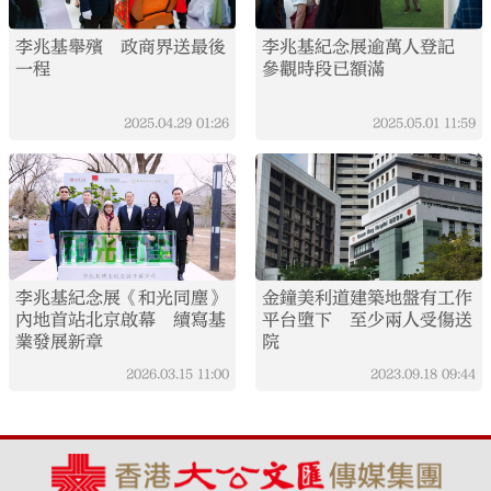
李兆基舉殯 政商界送最後
李兆基紀念展逾萬人登記
一程
參觀時段已額滿
2025.04.29
01:26
2025.05.01
11:59
李兆基紀念展《和光同塵》
金鐘美利道建築地盤有工作
內地首站北京啟幕 續寫基
平台墮下 至少兩人受傷送
業發展新章
院
2026.03.15
11:00
2023.09.18
09:44