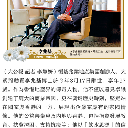
（大公報 記者 李慧妍）恒基兆業地產集團創辦人、大
紫荊勳賢李兆基博士於今年3月17日辭世，享年97
歲。作為香港地產界的傳奇人物，他不僅以遠見卓識
創建了龐大的商業帝國，更在關鍵歷史時刻，堅定站
在國家與香港的一方，展現出企業家應有的家國情
懷。他的公益善舉惠及內地與香港，包括捐資發展教
育、扶貧濟困、支持抗疫等；他以「飲水思源」的信