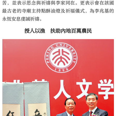
苦，並表示思念與祈禱與李家同在。更表示會在該國
最古老的寺廟主持點酥油燈及祈福儀式，為李兆基的
永恆安息虔誠祈禱。
授人以漁 扶助內地百萬農民