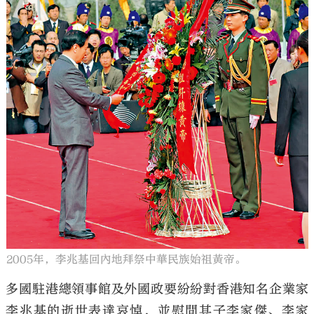
2005年，李兆基回內地拜祭中華民族始祖黃帝。
多國駐港總領事館及外國政要紛紛對香港知名企業家
李兆基的逝世表達哀悼，並慰問其子李家傑、李家