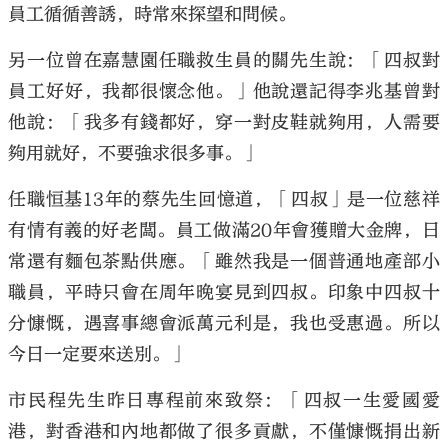
員工循循善誘，時常來探望和問候。
另一位曾在嘉慧園任職救生員的關先生說：「四叔對
員工好好，我都很懷念他。」他說還記得李兆基曾對
他說：「我多有錢都好，穿一對皮鞋就夠用，人需要
夠用就好，不要強求很多事。」
任職恒基13年的蔡先生回憶道，「四叔」是一位慈祥
有情有義的好老闆。員工做滿20年會獲贈大金牌，日
常還有麵包茶點供應。「雖然我是一個普通地產部小
職員，平時只會在周年晚宴見到四叔。印象中四叔十
分慷慨，遇喜事總會派萬元利是，我也受惠過。所以
今日一定要來送別。」
市民程先生昨日專程前來致祭：「四叔一生愛國愛
港，對香港和內地都做了很多貢獻，不僅慷慨捐出新