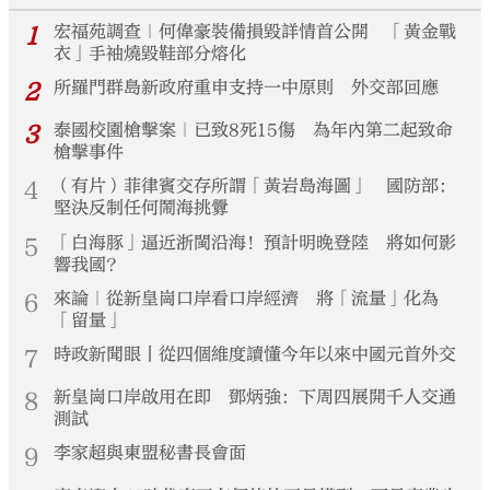
1
宏福苑調查｜何偉豪裝備損毀詳情首公開 「黃金戰
衣」手袖燒毀鞋部分熔化
2
所羅門群島新政府重申支持一中原則 外交部回應
3
泰國校園槍擊案｜已致8死15傷 為年內第二起致命
槍擊事件
4
（有片）菲律賓交存所謂「黃岩島海圖」 國防部：
堅決反制任何鬧海挑釁
5
「白海豚」逼近浙閩沿海！預計明晚登陸 將如何影
響我國？
6
來論｜從新皇崗口岸看口岸經濟 將「流量」化為
「留量」
7
時政新聞眼丨從四個維度讀懂今年以來中國元首外交
8
新皇崗口岸啟用在即 鄧炳強：下周四展開千人交通
測試
9
李家超與東盟秘書長會面