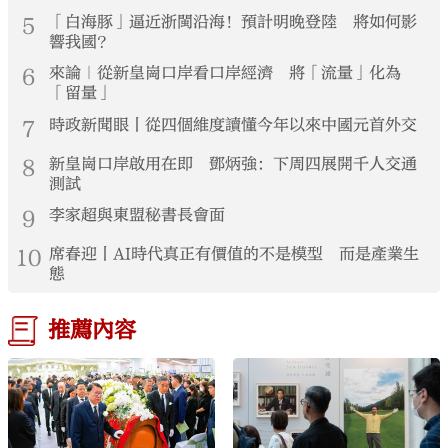
5
「白海豚」逼近浙閩沿海！預計明晚登陸 將如何影
響我國？
6
來論｜從新皇崗口岸看口岸經濟 將「流量」化為
「留量」
7
時政新聞眼丨從四個維度讀懂今年以來中國元首外交
8
新皇崗口岸啟用在即 鄧炳強：下周四展開千人交通
測試
9
李家超與東盟秘書長會面
10
席春迎丨AI時代真正有價值的不是模型 而是產業生
態
推薦內容