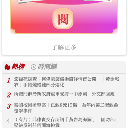
了解更多
熱榜
時間鏈
1
宏福苑調查｜何偉豪裝備損毀詳情首公開 「黃金戰
衣」手袖燒毀鞋部分熔化
2
所羅門群島新政府重申支持一中原則 外交部回應
3
泰國校園槍擊案｜已致8死15傷 為年內第二起致命
槍擊事件
4
（有片）菲律賓交存所謂「黃岩島海圖」 國防部：
堅決反制任何鬧海挑釁