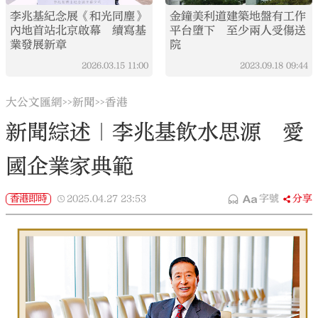
李兆基紀念展《和光同塵》
金鐘美利道建築地盤有工作
內地首站北京啟幕 續寫基
平台墮下 至少兩人受傷送
業發展新章
院
2026.03.15
11:00
2023.09.18
09:44
大公文匯網
新聞
香港
>>
>>
新聞綜述｜李兆基飲水思源 愛
國企業家典範
香港即時
2025.04.27
23:53
字號
分享