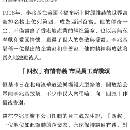
1996年，李兆基在美國《福布斯》財經雜誌的世界富
豪排名榜上位列第四，成為亞洲首富。他的傳奇一
生，不僅書寫了香港地產業的輝煌篇章，也以其無私
奉獻和愛國情懷，贏得了世人的尊敬與愛戴。李兆基
堪稱一位傑出的企業家和慈善家，他的精神與成就將
長久地激勵後人。
「四叔」有情有義 市民員工齊讚頌
恒基昨日在北角渣華道遊樂場設大型祭壇，開放給公
眾向李兆基致祭，不少市民入內弔唁，向「四叔」作
最後告別。
曾在李兆基旗下公司任職的員工魏先生說，「四叔」
一位地位如此顯赫的企業家，永遠保持謙遜有禮，對