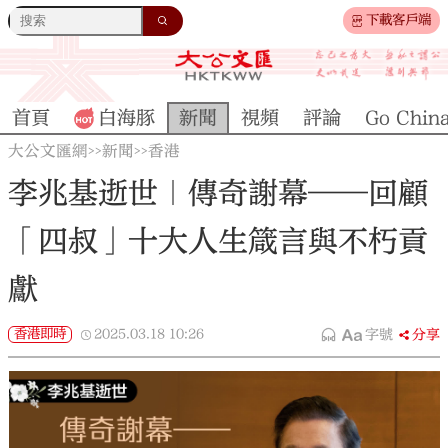
下載客戶端
首頁
白海豚
新聞
視頻
評論
Go Chin
大公文匯網
新聞
香港
>>
>>
李兆基逝世｜傳奇謝幕——回顧
「四叔」十大人生箴言與不朽貢
獻
香港即時
2025.03.18
10:26
字號
分享