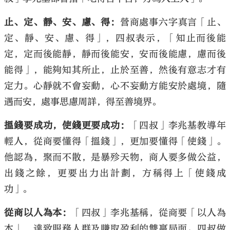
止、定、靜、安、慮、得：
營商處事六字真言「止、
定、靜、安、慮、得」，四叔表示，「知止而後能
定，定而後能靜，靜而後能安，安而後能慮，慮而後
能得」，能夠知其所止，止於至善，然後有意志才有
定力。心靜就不會妄動，心不妄動方能安於處境，隨
遇而安，處事思慮周詳，得至善境界。
搵錢要成功，使錢更要成功：
「四叔」李兆基教導年
輕人，從商要懂得「搵錢」，更加要懂得「使錢」。
他認為，聚而不散，是暴殄天物，商人要多做公益，
出錢之餘，更要出力出計劃，方稱得上「使錢成
功」。
從商以人為本：
「四叔」李兆基稱，從商要「以人為
本」，達致服務人群及賺取盈利的雙贏局面。四叔做