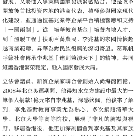
發展，又將個人事業與國家發展緊密結合。他是改革
開放後首批投資內地的港商代表，積極參與國家現代
化建設，並通過恒基兆業等企業平台積極響應和支持
「一國兩制」。從「培華教育基金」培養內地人才，
到「溫暖工程」扶助百萬農民，李兆基的家國情懷超
越商業範疇，昇華為對民族復興的深切寄望。葛珮帆
呼籲社會傳承李兆基「達則兼濟天下」的精神，共同
維護香港繁榮穩定，融入國家發展大局。
立法會議員、新質企業家聯合會創始人尚海龍回憶，
2008年北京奧運期間，他得知水立方建設中最大的一
筆個人捐款1億元來自李兆基，深感欽佩。他後來了解
到，李兆基對教育事業尤為熱心，多次捐贈清華大
學、北京大學等高等院校，展現了非凡的胸襟與視
野。移居香港後，他更加深刻體會到李兆基及其家族