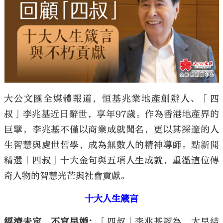
大公文匯
大公文匯全媒體報道，恒基兆業地產創辦人、「四
叔」李兆基近日辭世，享年97歲。作為香港地產界的
巨擘，李兆基不僅以商業成就聞名，更以其深邃的人
生智慧與處世哲學，成為無數人的精神導師。點新聞
精選「四叔」十大金句與五項人生成就，重溫這位傳
奇人物的智慧光芒與社會貢獻。
十大人生箴言
經濟未定，不宜早婚：
「四叔」李兆基認為，太早結