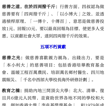
慈善之道，在於四両撥千斤：
行善方面，四叔認為做
慈善要有「四両撥千斤」、「以小博大」之效，並透
過槓桿原理，「一傳十，十傳百」，意思是做慈善投
放1元，回報10元，要以最高回報為目標，使更多人受
惠，以貢獻社會大眾，達到四両撥千斤的效果。
五項不朽貢獻
慈善之光：
做慈善喜歡親力親為，出錢出力，要是
「本小利大」的慈善項目：包括香港培華教育基金
會、溫暖工程百萬農民、培訓萬名鄉村醫生、四川地
震賑災、「千名中西部大學校長海外研修計劃」。
教育之橋：
捐助內地三間頂尖大學：北大、清華、復
旦共6億元人民幣，並資助世界各地不同的學校和大
學，例如香港大學「李兆基獎學基金」，和1979年成