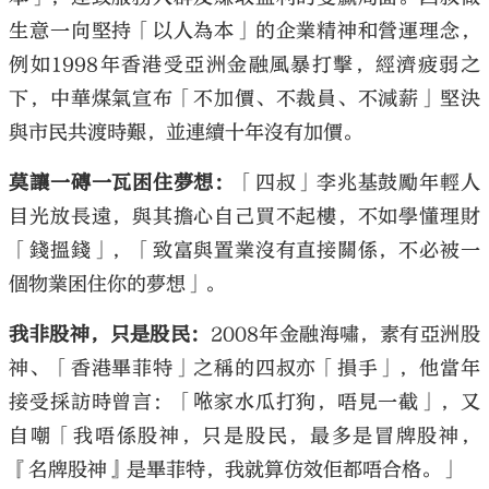
生意一向堅持「以人為本」的企業精神和營運理念，
例如1998年香港受亞洲金融風暴打擊，經濟疲弱之
下，中華煤氣宣布「不加價、不裁員、不減薪」堅決
與市民共渡時艱，並連續十年沒有加價。
莫讓一磚一瓦困住夢想：
「四叔」李兆基鼓勵年輕人
目光放長遠，與其擔心自己買不起樓，不如學懂理財
「錢搵錢」，「致富與置業沒有直接關係，不必被一
個物業困住你的夢想」。
我非股神，只是股民：
2008年金融海嘯，素有亞洲股
神、「香港畢菲特」之稱的四叔亦「損手」，他當年
接受採訪時曾言：「𠵱家水瓜打狗，唔見一截」，又
自嘲「我唔係股神，只是股民，最多是冒牌股神，
『名牌股神』是畢菲特，我就算仿效佢都唔合格。」