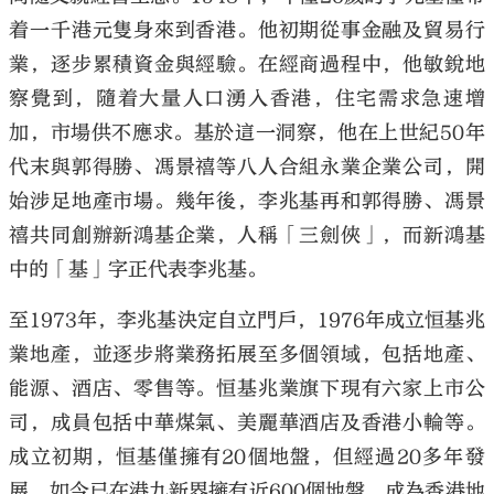
着一千港元隻身來到香港。他初期從事金融及貿易行
業，逐步累積資金與經驗。在經商過程中，他敏銳地
察覺到，隨着大量人口湧入香港，住宅需求急速增
加，市場供不應求。基於這一洞察，他在上世紀50年
代末與郭得勝、馮景禧等八人合組永業企業公司，開
始涉足地產市場。幾年後，李兆基再和郭得勝、馮景
禧共同創辦新鴻基企業，人稱「三劍俠」，而新鴻基
中的「基」字正代表李兆基。
至1973年，李兆基決定自立門戶，1976年成立恒基兆
業地產，並逐步將業務拓展至多個領域，包括地產、
能源、酒店、零售等。恒基兆業旗下現有六家上市公
司，成員包括中華煤氣、美麗華酒店及香港小輪等。
成立初期，恒基僅擁有20個地盤，但經過20多年發
展，如今已在港九新界擁有近600個地盤，成為香港地