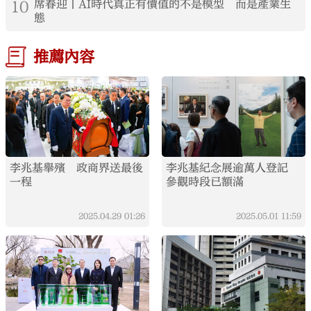
10
席春迎丨AI時代真正有價值的不是模型 而是產業生
態
推薦內容
李兆基舉殯 政商界送最後
李兆基紀念展逾萬人登記
一程
參觀時段已額滿
2025.04.29
01:26
2025.05.01
11:59