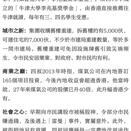
立的「牛津大學李兆基獎學金」，由香港直接推薦往
牛津就讀，每年有三、四名學生受惠。
城市之新：
集團收購舊樓重建，拆舊樓約有5,000伙，
可建住宅約7,000伙，不少於市建局重建數量，等於多
一間市建局。舊樓重建可免因設施陳舊引致災禍頻
生，令市民安居樂業，對政府、對市民均有利。
商業之巔：
四叔2013年時指，煤氣公司在內地簽訂
165個項目投資，今後內地收益會超過香港。他當時
說，27年來煤氣公司的股價已升40倍，此升幅香港少
有。
社會之心：
早期向市民講股市被稱股神，令部分市民
賺過錢，及後遇上「雷曼」事件，實屬意外。此外，
被指捐地另有意圖，四叔回應稱每一宗農地改用途作