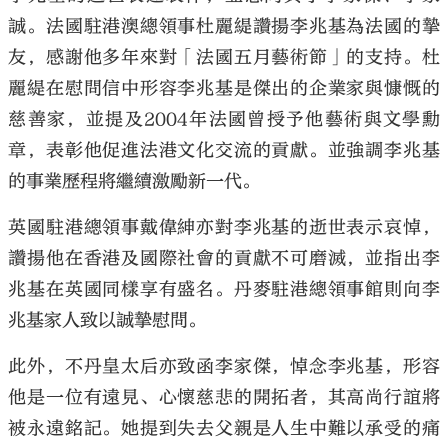
誠。法國駐港澳總領事杜麗緹讚揚李兆基為法國的摯
友，感謝他多年來對「法國五月藝術節」的支持。杜
麗緹在慰問信中形容李兆基是傑出的企業家與慷慨的
慈善家，並提及2004年法國曾授予他藝術與文學勳
章，表彰他促進法港文化交流的貢獻。並強調李兆基
的事業歷程將繼續激勵新一代。
英國駐港總領事戴偉紳亦對李兆基的逝世表示哀悼，
讚揚他在香港及國際社會的貢獻不可磨滅，並指出李
兆基在英國同樣享有盛名。丹麥駐港總領事館則向李
兆基家人致以誠摯慰問。
此外，不丹皇太后亦致函李家傑，悼念李兆基，形容
他是一位有遠見、心懷慈悲的開拓者，其高尚行誼將
被永遠銘記。她提到失去父親是人生中難以承受的痛