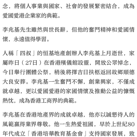
念，將個人事業與國家、社會的發展緊密結合，成為
愛國愛港企業家的典範。
李兆基先生雖然與世長辭，但他的奮鬥精神和愛國情
懷，永遠值得學習。
人稱「四叔」的恒基地產創辦人李兆基上月逝世，家
屬昨日（27日）在香港殯儀館設靈，開放公眾悼念，
今日舉行團體公祭，稍後將擇吉日扶柩返回故鄉順德
大良安葬。李兆基一生奮鬥不懈，創業興家，不僅成
就卓越，更以愛國愛港的家國情懷及推動公益的慷慨
熱忱，成為香港工商界的典範。
李兆基在香港地產界的成就卓越，他亦以誠懇待人的
風範贏得業界尊敬。他一生熱愛祖國，早於上世紀80
年代成立「香港培華教育基金會」支持國家發展，致