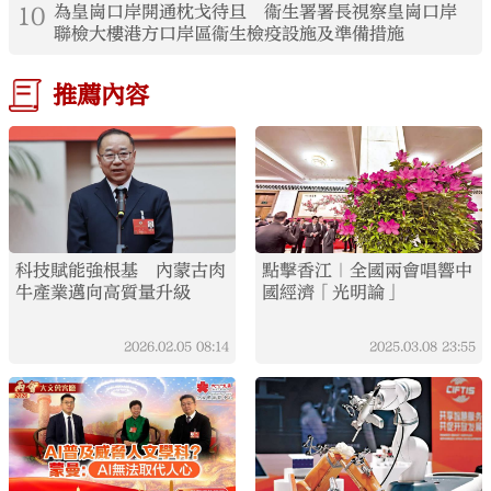
10
為皇崗口岸開通枕戈待旦 衞生署署長視察皇崗口岸
聯檢大樓港方口岸區衞生檢疫設施及準備措施
推薦內容
科技賦能強根基 內蒙古肉
點擊香江｜全國兩會唱響中
牛產業邁向高質量升級
國經濟「光明論」
2026.02.05
08:14
2025.03.08
23:55