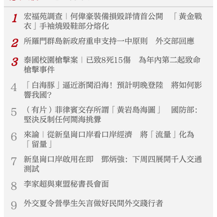
1
宏福苑調查｜何偉豪裝備損毀詳情首公開 「黃金戰
衣」手袖燒毀鞋部分熔化
2
所羅門群島新政府重申支持一中原則 外交部回應
3
泰國校園槍擊案｜已致8死15傷 為年內第二起致命
槍擊事件
4
「白海豚」逼近浙閩沿海！預計明晚登陸 將如何影
響我國？
5
（有片）菲律賓交存所謂「黃岩島海圖」 國防部：
堅決反制任何鬧海挑釁
6
來論｜從新皇崗口岸看口岸經濟 將「流量」化為
「留量」
7
新皇崗口岸啟用在即 鄧炳強：下周四展開千人交通
測試
8
李家超與東盟秘書長會面
9
外交夏令營學生矢言做好民間外交踐行者