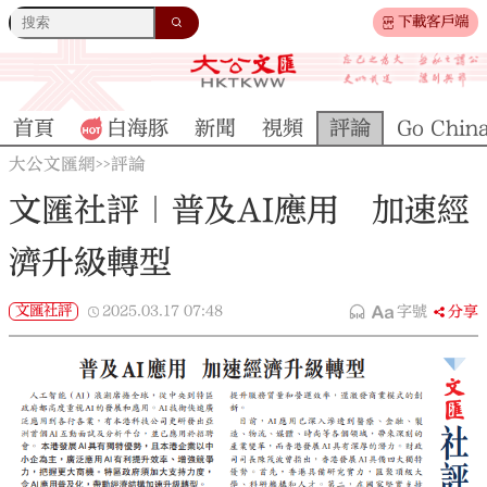
下載客戶端
首頁
白海豚
新聞
視頻
評論
Go Chin
大公文匯網
評論
>>
文匯社評｜普及AI應用 加速經
濟升級轉型
文匯社評
2025.03.17
07:48
字號
分享