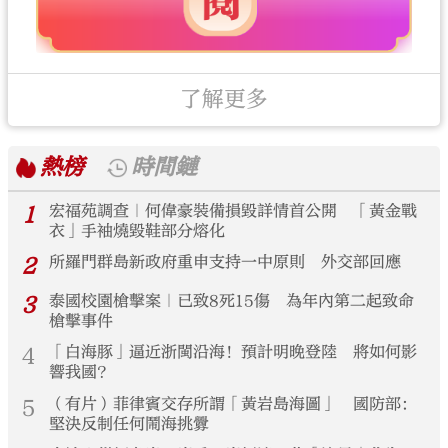
了解更多
熱榜
時間鏈
1
宏福苑調查｜何偉豪裝備損毀詳情首公開 「黃金戰
衣」手袖燒毀鞋部分熔化
2
所羅門群島新政府重申支持一中原則 外交部回應
3
泰國校園槍擊案｜已致8死15傷 為年內第二起致命
槍擊事件
4
「白海豚」逼近浙閩沿海！預計明晚登陸 將如何影
響我國？
5
（有片）菲律賓交存所謂「黃岩島海圖」 國防部：
堅決反制任何鬧海挑釁