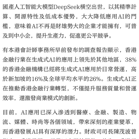
國產人工智能大模型DeepSeek橫空出世，以其精準計
算、開源特性及低成本優勢，大大降低應用AI的門
檻，意味着AI不再是財雄勢大的企業才能擁有，可普
及到中小企，提升生產力，促進更公平競爭。
有本港會計師事務所早前發布的調查報告顯示，香港
金融行業在生成式AI的應用上領先於其他地區，38%
的香港金融機構已經將生成式AI應用於日常營運，高
於新加坡的16%及全球平均水平的26%。生成式AI正
在推動香港金融行業轉型，不僅提升服務質量和營運
效率，還激發商業模式的創新。
目前，AI應用已深入滲透到醫療、金融、製造、物
流、媒體、時尚等各個領域，帶來深刻的產業變革，
而香港發展AI具有深厚的潛力。財政司司長陳茂波曾