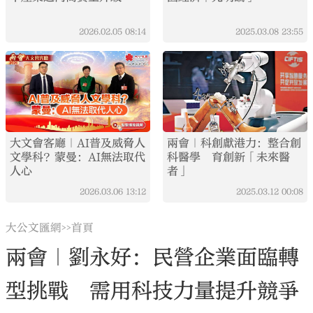
2026.02.05
08:14
2025.03.08
23:55
大文會客廳｜AI普及威脅人
兩會｜科創獻港力：整合創
文學科？蒙曼：AI無法取代
科醫學 育創新「未來醫
人心
者」
2026.03.06
13:12
2025.03.12
00:08
大公文匯網
首頁
>>
兩會｜劉永好：民營企業面臨轉
型挑戰 需用科技力量提升競爭