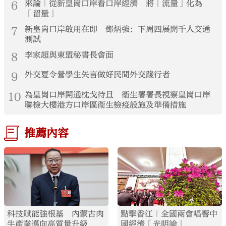
6
來論｜從新皇崗口岸看口岸經濟 將「流量」化為
「留量」
7
新皇崗口岸啟用在即 鄧炳強：下周四展開千人交通
測試
8
李家超與東盟秘書長會面
9
外交夏令營學生矢言做好民間外交踐行者
10
為皇崗口岸開通枕戈待旦 衞生署署長視察皇崗口岸
聯檢大樓港方口岸區衞生檢疫設施及準備措施
推薦內容
科技賦能強根基 內蒙古肉
點擊香江｜全國兩會唱響中
牛產業邁向高質量升級
國經濟「光明論」