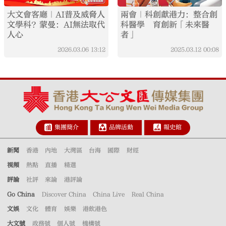
大文會客廳｜AI普及威脅人
兩會｜科創獻港力：整合創
文學科？蒙曼：AI無法取代
科醫學 育創新「未來醫
人心
者」
2026.03.06
13:12
2025.03.12
00:08
集團簡介
品牌活動
報史館
新聞
香港
內地
大灣區
台海
國際
財經
視頻
熱點
直播
精選
評論
社評
來論
港評論
Go China
Discover China
China Live
Real China
文娛
文化
體育
娛樂
港飲港色
大文號
政務號
個人號
機構號