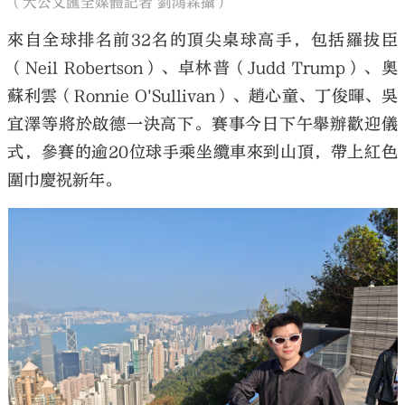
（大公文匯全媒體記者 劉鴻霖攝）
來自全球排名前32名的頂尖桌球高手，包括羅拔臣
（Neil Robertson）、卓林普（Judd Trump）、奧
蘇利雲（Ronnie O'Sullivan）、趙心童、丁俊暉、吳
宜澤等將於啟德一決高下。賽事今日下午舉辦歡迎儀
式，參賽的逾20位球手乘坐纜車來到山頂，帶上紅色
圍巾慶祝新年。