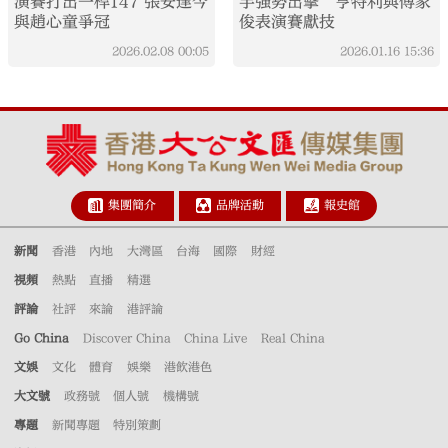
演賽打出一桿147 張安達今
手強勢出擊 亨特利與傅家
與趙心童爭冠
俊表演賽獻技
2026.02.08
00:05
2026.01.16
15:36
集團簡介
品牌活動
報史館
新聞
香港
內地
大灣區
台海
國際
財經
視頻
熱點
直播
精選
評論
社評
來論
港評論
Go China
Discover China
China Live
Real China
文娛
文化
體育
娛樂
港飲港色
大文號
政務號
個人號
機構號
專題
新聞專題
特別策劃