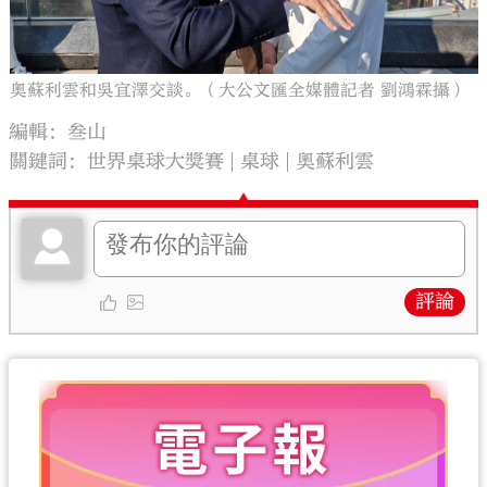
奧蘇利雲和吳宜澤交談。（大公文匯全媒體記者 劉鴻霖攝）
編輯：叁山
關鍵詞：
世界桌球大獎賽
桌球
奧蘇利雲
評論