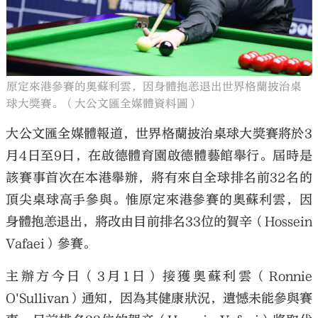
原定來港參賽的奧蘇利雲，因身體抱恙退出世界格蘭披治桌
大公文匯
球大獎賽。（大公文匯全媒體資料圖）
大公文匯全媒體報道，世界格蘭披治桌球大獎賽將於3
月4日至9日，在啟德體育園啟德體藝館舉行。屆時是
該賽事首次在本港舉辦，將有來自全球排名前32名的
頂尖桌球高手參與。惟原定來港參賽的奧蘇利雲，因
身體抱恙退出，將改由目前排名33位的賀辛（Hossein
Vafaei）參賽。
主辦方今日（3月1日）接獲奧蘇利雲（Ronnie
O'Sullivan）通知，因為其健康狀況，遺憾未能參與賽