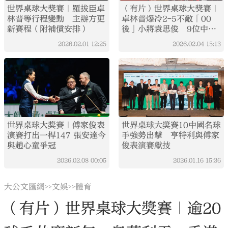
世界桌球大獎賽｜羅拔臣卓
（有片）世界桌球大獎賽｜
林普等行程變動 主辦方更
卓林普爆冷2-5不敵「00
新賽程（附補償安排）
後」小將袁思俊 9位中國
選手挺進16強
2026.02.01
12:25
2026.02.04
15:13
世界桌球大獎賽｜傅家俊表
世界桌球大獎賽10中國名球
演賽打出一桿147 張安達今
手強勢出擊 亨特利與傅家
與趙心童爭冠
俊表演賽獻技
2026.02.08
00:05
2026.01.16
15:36
大公文匯網
文娛
體育
>>
>>
（有片）世界桌球大獎賽｜逾20