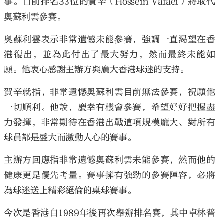
事。目前排名33位的賀辛（Hossein Vafaei）將取代
奧蘇利雲參賽。
奧蘇利雲表示非常遺憾未能參賽，強調一直渴望在香
港復出，並為此付出了最大努力，然而最終未能如
願。他衷心感謝主辦方與廣大香港球迷的支持。
賀辛就指，非常遺憾奧蘇利雲目前無法參賽，祝願他
一切順利。他說，慶幸有機會參賽，希望好好把握盡
力發揮，非常期待在香港出戰這項規模龐大、對所有
球員都是盛大而激動人心的賽事。
主辦方回應指非常遺憾奧蘇利雲未能參賽，然而他的
健康更是優先考量。賽事擁有強勁的參賽陣容，必將
為球迷送上精彩絕倫的桌球賽事。
今次是香港自1989年後再次舉辦排名賽，其中卓林普