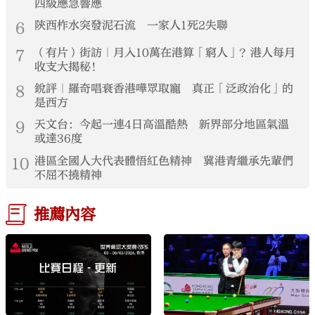
四級應急響應
6
陝西柞水突發泥石流 一家人1死2失聯
7
（有片）街訪｜月入10萬在港算「窮人」？港人每月
收支大揭秘！
8
銳評｜羅奇唱衰香港嘩眾取寵 真正「泛政治化」的
是西方
9
天文台：今起一連4日高溫酷熱 新界部分地區氣溫
或達36度
10
港區全國人大代表體悟紅色精神 冀港青繼承先輩們
不屈不撓精神
推薦內容