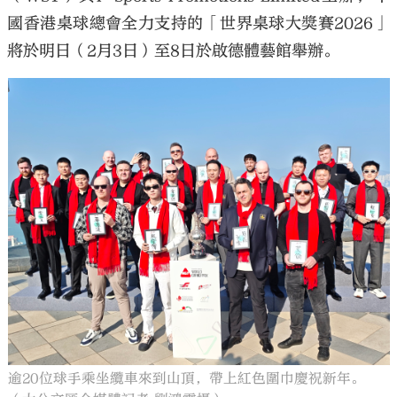
國香港桌球總會全力支持的「世界桌球大獎賽2026」
將於明日（2月3日）至8日於啟德體藝館舉辦。
逾20位球手乘坐纜車來到山頂，帶上紅色圍巾慶祝新年。