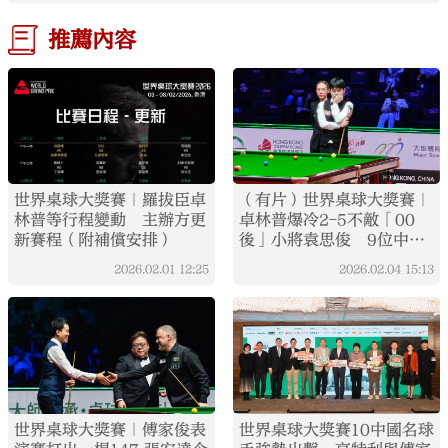
推薦內容
世界桌球大獎賽｜羅拔臣卓
（有片）世界桌球大獎賽｜
林普等行程變動 主辦方更
卓林普爆冷2-5不敵「00
新賽程（附補償安排）
後」小將袁思俊 9位中國
選手挺進16強
2026.02.01
12:25
2026.02.04
15:13
世界桌球大獎賽｜傅家俊表
世界桌球大獎賽10中國名球