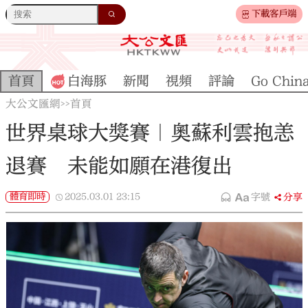
下載客戶端
首頁
白海豚
新聞
視頻
評論
Go Chin
大公文匯網
首頁
>>
世界桌球大獎賽｜奧蘇利雲抱恙
退賽 未能如願在港復出
體育即時
2025.03.01
23:15
字號
分享