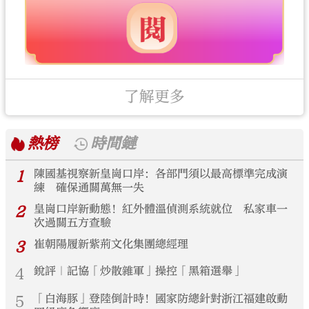
了解更多
熱榜
時間鏈
1
陳國基視察新皇崗口岸：各部門須以最高標準完成演
練 確保通關萬無一失
2
皇崗口岸新動態！紅外體溫偵測系統就位 私家車一
次過關五方查驗
3
崔朝陽履新紫荊文化集團總經理
4
銳評｜記協「炒散雜軍」操控「黑箱選舉」
5
「白海豚」登陸倒計時！國家防總針對浙江福建啟動