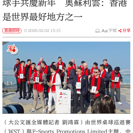
球手共慶新年 奧蘇利雲：香港
是世界最好地方之一
香港即時
2026.02.02
13:15
字號
分享
（大公文匯全媒體記者 劉鴻霖）由世界桌球巡迴賽
（WST）與F-Sports Promotions Limited主辦，中