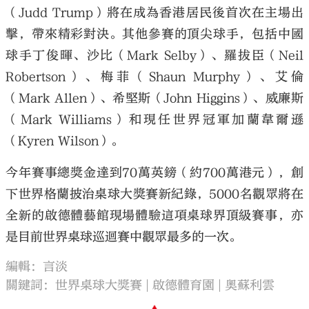
（Judd Trump）將在成為香港居民後首次在主場出
擊，帶來精彩對決。其他參賽的頂尖球手，包括中國
球手丁俊暉、沙比（Mark Selby）、羅拔臣（Neil
Robertson）、梅菲（Shaun Murphy）、艾倫
（Mark Allen）、希堅斯（John Higgins）、威廉斯
（Mark Williams）和現任世界冠軍加蘭韋爾遜
（Kyren Wilson）。
今年賽事總獎金達到70萬英鎊（約700萬港元），創
下世界格蘭披治桌球大獎賽新紀錄，5000名觀眾將在
全新的啟德體藝館現場體驗這項桌球界頂級賽事，亦
是目前世界桌球巡迴賽中觀眾最多的一次。
編輯：言淡
關鍵詞：
世界桌球大獎賽
啟德體育園
奧蘇利雲