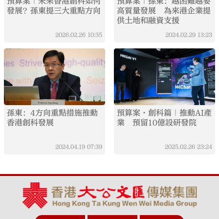
預算案｜未來香港創科如何
預算案｜孫東：越困難越要
發展？孫東提三大重點方向
高質量發展 為來港企業提
供土地和融資支援
2026.02.26
10:35
2024.02.29
13:23
孫東：4方向重點措施推動
預算案·創科篇｜推動AI產
香港創科發展
業 預留10億設研發院
2024.04.19
07:39
2025.02.26
23:24