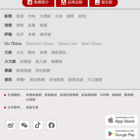
集團簡介
品牌活動
報史館
新聞
香港
內地
大灣區
台海
國際
財經
視頻
熱點
直播
精選
評論
社評
來論
港評論
Go China
Discover China
China Live
Real China
文娛
文化
體育
娛樂
港飲港色
大文號
政務號
個人號
機構號
專題
新聞專題
特別策劃
資訊
專欄+
資訊推薦
各地動態
港澳速遞
大文健康
友情鏈接：
香港商報網
香港衛視
香港經濟導報
星島環球網
中評網
海峽網
閩南網
台海網
合作夥伴：
投資甘肅