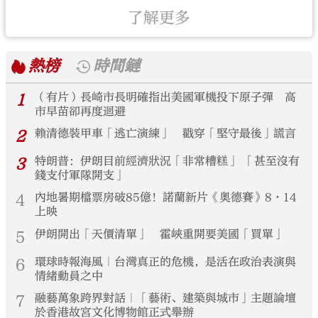
了解更多
熱榜
時間鏈
1
（有片）長崎市長明確指出美國軍機投下原子彈 高
市早苗卻再度迴避
2
賴清德裝甲車「逃亡演練」 戳穿「堅守最後」謊言
3
特朗普：伊朗目前經濟狀況「非常糟糕」 「甚至沒有
錢支付軍隊開支」
4
內地暑期檔票房破85億！諾蘭新片《奧德賽》8·14
上映
5
伊朗開出「天價清單」 霍峽重開要美國「買單」
6
環球時報海風｜台灣真正的危機，是活在政治表演與
情緒動員之中
7
融藝萬象跨界對話｜「藝術、建築與城市」主題論壇
於香港故宮文化博物館正式舉辦