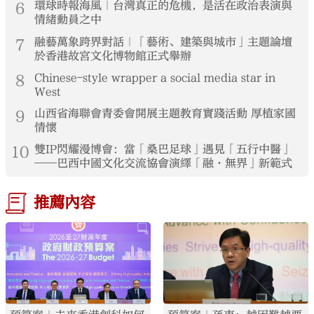
6
環球時報海風｜台灣真正的危機，是活在政治表演與
情緒動員之中
7
融藝萬象跨界對話｜「藝術、建築與城市」主題論壇
於香港故宮文化博物館正式舉辦
8
Chinese-style wrapper a social media star in
West
9
山西省海聯會青委會開展主題教育實踐活動 厚植家國
情懷
10
雙IP閃耀漫博會：當「桑巴足球」遇見「五行中醫」
——巴西中國文化交流協會演繹「融·無界」新範式
推薦內容