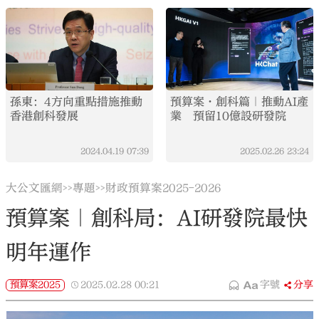
孫東：4方向重點措施推動
預算案·創科篇｜推動AI產
香港創科發展
業 預留10億設研發院
2024.04.19
07:39
2025.02.26
23:24
大公文匯網
專題
財政預算案2025-2026
>>
>>
預算案｜創科局：AI研發院最快
明年運作
預算案2025
2025.02.28
00:21
字號
分享