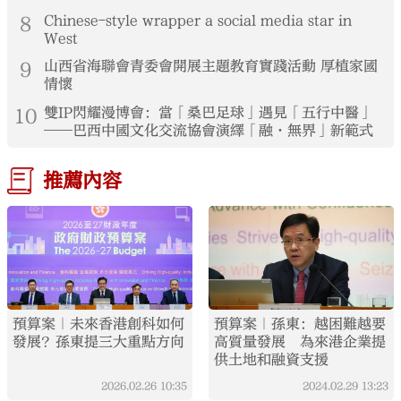
8
Chinese-style wrapper a social media star in
West
9
山西省海聯會青委會開展主題教育實踐活動 厚植家國
情懷
10
雙IP閃耀漫博會：當「桑巴足球」遇見「五行中醫」
——巴西中國文化交流協會演繹「融·無界」新範式
推薦內容
預算案｜未來香港創科如何
預算案｜孫東：越困難越要
發展？孫東提三大重點方向
高質量發展 為來港企業提
供土地和融資支援
2026.02.26
10:35
2024.02.29
13:23