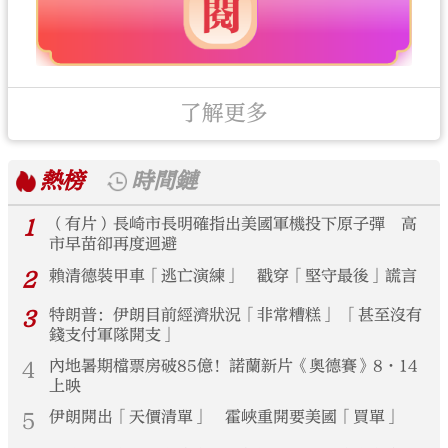
了解更多
熱榜
時間鏈
1
（有片）長崎市長明確指出美國軍機投下原子彈 高
市早苗卻再度迴避
2
賴清德裝甲車「逃亡演練」 戳穿「堅守最後」謊言
3
特朗普：伊朗目前經濟狀況「非常糟糕」 「甚至沒有
錢支付軍隊開支」
4
內地暑期檔票房破85億！諾蘭新片《奧德賽》8·14
上映
5
伊朗開出「天價清單」 霍峽重開要美國「買單」