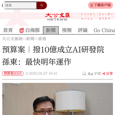
下載客戶端
首頁
白海豚
新聞
視頻
評論
Go Chin
大公文匯網
新聞
香港
>>
>>
預算案｜撥10億成立AI研發院
孫東：最快明年運作
預算案2025
2025.02.27
16:41
字號
分享