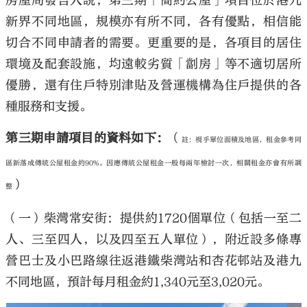
房屋局發言人說，第三期「簡約公屋」項目位於港九
新界不同地區，規模亦有所不同，各有優點，相信能
切合不同申請者的需要。更重要的是，各項目的居住
環境及配套設施，均遠較劣質「劏房」等不適切居所
優勝，還有住戶特別津貼及營運機構為住戶提供的各
種服務和支援。
第三期申請項目的資料如下：
（
註：視乎單位面積及地區，租金參考同
區新落成傳統公屋租金約90%。因應傳統公屋租金一般每兩年檢討一次，相關租金亦會有所調
）
整
（一）柴灣常安街：提供約1720個單位（包括一至二
人、三至四人，以及四至五人單位），附近設多條專
營巴士及小巴路線往返港鐵柴灣站和杏花邨站及港九
不同地區，預計每月租金約1,340元至3,020元。