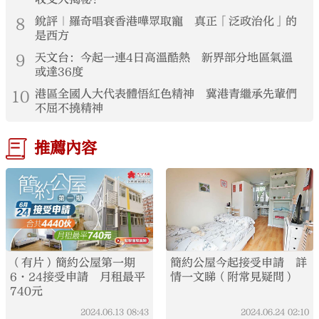
8
銳評｜羅奇唱衰香港嘩眾取寵 真正「泛政治化」的
是西方
9
天文台：今起一連4日高溫酷熱 新界部分地區氣溫
或達36度
10
港區全國人大代表體悟紅色精神 冀港青繼承先輩們
不屈不撓精神
推薦內容
（有片）簡約公屋第一期
簡約公屋今起接受申請 詳
6·24接受申請 月租最平
情一文睇（附常見疑問）
740元
2024.06.13
08:43
2024.06.24
02:10