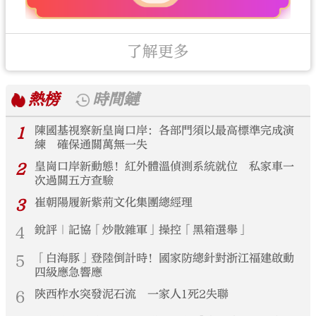
了解更多
熱榜
時間鏈
1
陳國基視察新皇崗口岸：各部門須以最高標準完成演
練 確保通關萬無一失
2
皇崗口岸新動態！紅外體溫偵測系統就位 私家車一
次過關五方查驗
3
崔朝陽履新紫荊文化集團總經理
4
銳評｜記協「炒散雜軍」操控「黑箱選舉」
5
「白海豚」登陸倒計時！國家防總針對浙江福建啟動
四級應急響應
6
陝西柞水突發泥石流 一家人1死2失聯