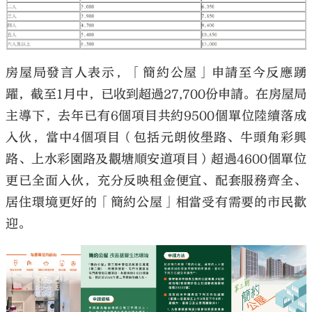
房屋局發言人表示，「簡約公屋」申請至今反應踴
躍，截至1月中，已收到超過27,700份申請。在房屋局
主導下，去年已有6個項目共約9500個單位陸續落成
入伙，當中4個項目（包括元朗攸壆路、牛頭角彩興
路、上水彩園路及觀塘順安道項目）超過4600個單位
更已全面入伙，充分反映租金便宜、配套服務齊全、
居住環境更好的「簡約公屋」相當受有需要的市民歡
迎。