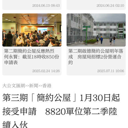
2024.06.13
08:43
2024.06.24
02:10
第二期簡約公屋反應熱烈
第二期啟德簡約公屋明年落
何永賢：截至18時收850份
成 房屋局招標2份營運合
申請表
約
2025.02.24
14:26
2025.07.11
10:06
大公文匯網
新聞
香港
>>
>>
第三期「簡約公屋」1月30日起
接受申請 8820單位第二季陸
續入伙