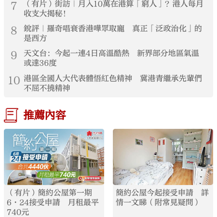
7
（有片）街訪｜月入10萬在港算「窮人」？港人每月
收支大揭秘！
8
銳評｜羅奇唱衰香港嘩眾取寵 真正「泛政治化」的
是西方
9
天文台：今起一連4日高溫酷熱 新界部分地區氣溫
或達36度
10
港區全國人大代表體悟紅色精神 冀港青繼承先輩們
不屈不撓精神
推薦內容
（有片）簡約公屋第一期
簡約公屋今起接受申請 詳
6·24接受申請 月租最平
情一文睇（附常見疑問）
740元