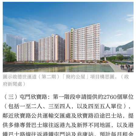
圖示啟德世運道（第二期）「簡約公屋」項目構思圖。（政
府新聞處）
（三）屯門欣寶路：第一階段申請提供約2760個單位
（包括一至二人、三至四人，以及四至五人單位），
鄰近欣寶路公共運輸交匯處及欣寶路沿途巴士站，提
供多條專營巴士線往返港九及新界不同地區，以及港
鐵巴士路線往返港鐵屯門站及兆康站，預計每月租金