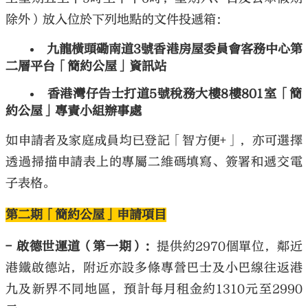
除外）放入位於下列地點的文件投遞箱：
九龍橫頭磡南道3號香港房屋委員會客務中心第
二層平台「簡約公屋」資訊站
香港灣仔告士打道5號稅務大樓8樓801室「簡
約公屋」專責小組辦事處
如申請者及家庭成員均已登記「智方便+」，亦可選擇
透過掃描申請表上的專屬二維碼填寫、簽署和遞交電
子表格。
第二期「簡約公屋」申請項目
- 啟德世運道（第一期）：
提供約2970個單位，鄰近
港鐵啟德站，附近亦設多條專營巴士及小巴線往返港
九及新界不同地區，預計每月租金約1310元至2990