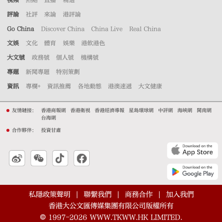
評論
社評
來論
港評論
Go China
Discover China
China Live
Real China
文娛
文化
體育
娛樂
港飲港色
大文號
政務號
個人號
機構號
專題
新聞專題
特別策劃
資訊
專欄+
資訊推薦
各地動態
港澳速遞
大文健康
友情鏈接：
香港商報網
香港衛視
香港經濟導報
星島環球網
中評網
海峽網
閩南網
台海網
合作夥伴：
投資甘肅
私隱政策聲明
聯繫我們
商務合作
加入我們
香港大公文匯傳媒集團有限公司版權所有
©
1997-2026
WWW.TKWW.HK LIMITED.