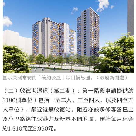
圖示柴灣常安街「簡約公屋」項目構思圖。（政府新聞處）
（二）啟德世運道（第二期）：第一階段申請提供約
3180個單位（包括一至二人、三至四人，以及四至五
人單位），鄰近港鐵啟德站，附近亦設多條專營巴士
及小巴路線往返港九及新界不同地區，預計每月租金
約1,310元至2,990元。