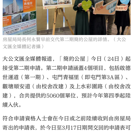
大公文匯
房屋局局長何永賢早前交代第二期簡約公屋的詳情。（大公
文匯全媒體記者攝）
大公文匯全媒體報道，「簡約公屋」今日（24日）起
接受第二期申請。第二期申請涵蓋4個項目，包括啟德
世運道（第一期）、屯門青福里（即屯門第3A區）、
觀塘順安道（由校舍改建）及上水彩園路（由校舍改
建），合共提供約5060個單位，預計今年第四季起陸
續入伙。
符合申請資格人士會在今日或之前陸續收到由房屋局
寄出的申請表，於今日至3月17日期間交回的申請表可