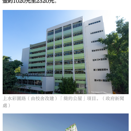
金約1020元至2320元
。
上水彩園路（由校舍改建）「簡約公屋」項目。（政府新聞
處）