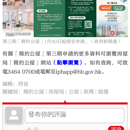
第三期「簡約公屋」1月30日起接受申請。（政府新聞處）
有關「簡約公屋」第三期申請的更多資料可瀏覽房屋
局「簡約公屋」網站
（點擊瀏覽）
。如有查詢，可致
電3464 0700或電郵至lphapp@hb.gov.hk。
編輯：西音
關鍵詞：
簡約公屋
房屋局
公屋
柴灣
啟德
評論