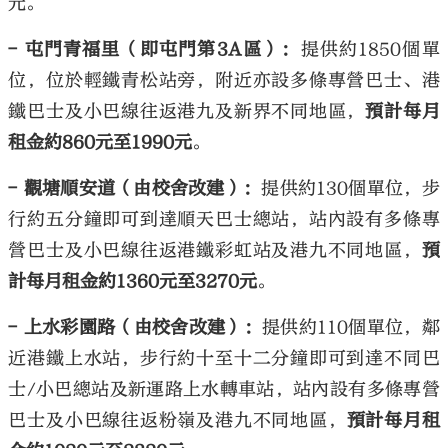
元。
- 屯門青福里（即屯門第3A區）：
提供約1850個單
位，位於輕鐵青松站旁，附近亦設多條專營巴士、港
鐵巴士及小巴線往返港九及新界不同地區，
預計每月
租金約860元至1990元
。
- 觀塘順安道（由校舍改建）：
提供約130個單位，步
行約五分鐘即可到達順天巴士總站，站內設有多條專
營巴士及小巴線往返港鐵彩虹站及港九不同地區，
預
計每月租金約1360元至3270元
。
- 上水彩園路（由校舍改建）：
提供約110個單位，鄰
近港鐵上水站，步行約十至十二分鐘即可到達不同巴
士/小巴總站及新運路上水轉車站，站內設有多條專營
巴士及小巴線往返粉嶺及港九不同地區，
預計每月租