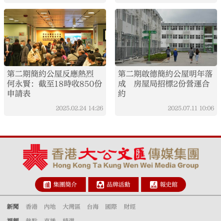
第二期簡約公屋反應熱烈
第二期啟德簡約公屋明年落
何永賢：截至18時收850份
成 房屋局招標2份營運合
申請表
約
2025.02.24
14:26
2025.07.11
10:06
集團簡介
品牌活動
報史館
新聞
香港
內地
大灣區
台海
國際
財經
視頻
熱點
直播
精選