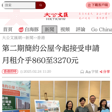
下載客戶端
首頁
白海豚
新聞
視頻
評論
Go Chin
大公文匯網
新聞
香港
>>
>>
第二期簡約公屋今起接受申請
月租介乎860至3270元
香港即時
2025.02.24
11:20
字號
分享