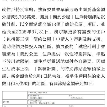
就住戶特別津貼，扶貧委員會早前通過由關愛基金額
外撥款5,705萬元，擴展「簡約公屋」住戶特別津貼試
驗計劃，以全面涵蓋全部13個「簡約公屋」項目，並
延長至2028年3月31日，務求讓更多有需要的住戶
（包括第三期「簡約公屋」申請人）得到及時支援，
協助他們更快投入新社區。擴展後的「試驗計劃」會
繼續為「簡約公屋」住戶提供一次性特別津貼，津貼
不設用途限制，讓住戶更靈活地應付各自需要。因應
生活成本上漲，「試驗計劃」的特別津貼金額稍微上
調，新金額會於3月1日起生效。視乎住戶同住的家人
數目和入住項目的地區，有關津貼金額表列如下：