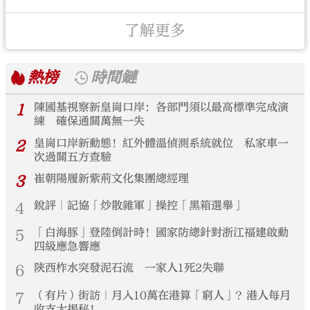
了解更多
熱榜
時間鏈
1
陳國基視察新皇崗口岸：各部門須以最高標準完成演
練 確保通關萬無一失
2
皇崗口岸新動態！紅外體溫偵測系統就位 私家車一
次過關五方查驗
3
崔朝陽履新紫荊文化集團總經理
4
銳評｜記協「炒散雜軍」操控「黑箱選舉」
5
「白海豚」登陸倒計時！國家防總針對浙江福建啟動
四級應急響應
6
陝西柞水突發泥石流 一家人1死2失聯
7
（有片）街訪｜月入10萬在港算「窮人」？港人每月
收支大揭秘！