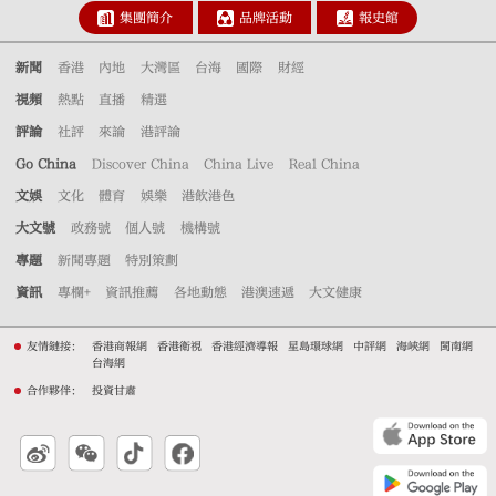
集團簡介
品牌活動
報史館
新聞
香港
內地
大灣區
台海
國際
財經
視頻
熱點
直播
精選
評論
社評
來論
港評論
Go China
Discover China
China Live
Real China
文娛
文化
體育
娛樂
港飲港色
大文號
政務號
個人號
機構號
專題
新聞專題
特別策劃
資訊
專欄+
資訊推薦
各地動態
港澳速遞
大文健康
友情鏈接：
香港商報網
香港衛視
香港經濟導報
星島環球網
中評網
海峽網
閩南網
台海網
合作夥伴：
投資甘肅