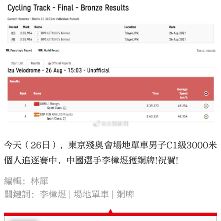
今天（26日），東京殘奧會場地單車男子C1級3000米
個人追逐賽中，中國選手李樟煜獲銅牌!祝賀! ​​​
編輯：林犀
關鍵詞：
李樟煜
場地單車
銅牌