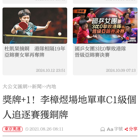
杜凱琹摘銅 港隊相隔19年
國乒女團3比0擊敗港隊
亞錦賽女單再奪牌
晉級亞錦賽決賽
2024.10.12
23:51
2024.10.09
07:13
大公文匯網
新聞
內地
>>
>>
獎牌+1！李樟煜場地單車C1級個
人追逐賽獲銅牌
東京奧運
2021.08.26
08:11
字號
分享