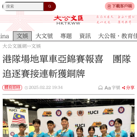
下載客戶端
ina
文娛
大文號
專題
資訊
大公報·教育
大公文匯網
文娛
>>
港隊場地單車亞錦賽報喜 團隊
追逐賽接連斬獲銅牌
體育即時
2025.02.22
19:34
字號
分享