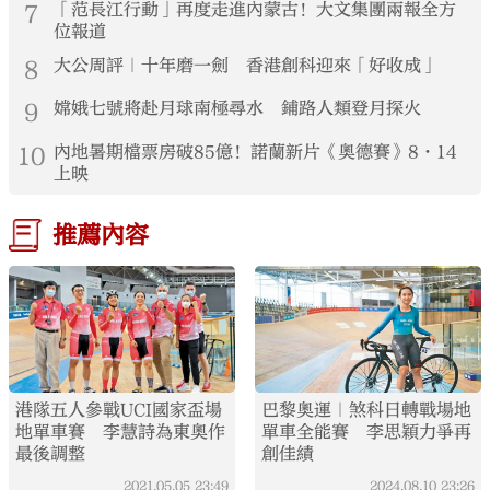
7
「范長江行動」再度走進內蒙古！大文集團兩報全方
位報道
8
大公周評｜十年磨一劍 香港創科迎來「好收成」
9
嫦娥七號將赴月球南極尋水 鋪路人類登月探火
10
內地暑期檔票房破85億！諾蘭新片《奧德賽》8·14
上映
推薦內容
港隊五人參戰UCI國家盃場
巴黎奧運｜煞科日轉戰場地
地單車賽 李慧詩為東奧作
單車全能賽 李思穎力爭再
最後調整
創佳績
2021.05.05
23:49
2024.08.10
23:26