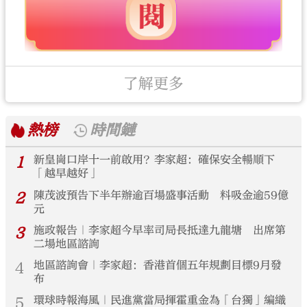
了解更多
熱榜
時間鏈
1
新皇崗口岸十一前啟用？李家超：確保安全暢順下
「越早越好」
2
陳茂波預告下半年辦逾百場盛事活動 料吸金逾59億
元
3
施政報告｜李家超今早率司局長抵達九龍塘 出席第
二場地區諮詢
4
地區諮詢會｜李家超：香港首個五年規劃目標9月發
布
5
環球時報海風｜民進黨當局揮霍重金為「台獨」編織