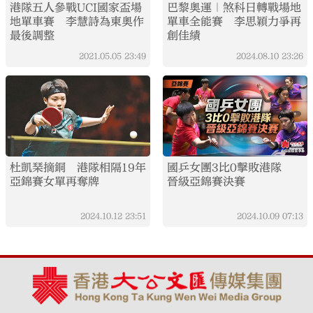
港隊五人參戰UCI國家盃場
巴黎奧運｜煞科日轉戰場地
地單車賽 李慧詩為東奧作
單車全能賽 李思穎力爭再
最後調整
創佳績
2021.05.05
23:49
2024.08.10
23:26
杜凱琹摘銅 港隊相隔19年
國乒女團3比0擊敗港隊
亞錦賽女單再奪牌
晉級亞錦賽決賽
2024.10.12
23:51
2024.10.09
07:13