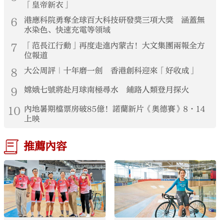
「皇帝新衣」
6
港應科院勇奪全球百大科技研發獎三項大獎 涵蓋無
水染色、快速充電等領域
7
「范長江行動」再度走進內蒙古！大文集團兩報全方
位報道
8
大公周評｜十年磨一劍 香港創科迎來「好收成」
9
嫦娥七號將赴月球南極尋水 鋪路人類登月探火
10
內地暑期檔票房破85億！諾蘭新片《奧德賽》8·14
上映
推薦內容