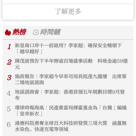
了解更多
熱榜
時間鏈
1
新皇崗口岸十一前啟用？李家超：確保安全暢順下
「越早越好」
2
陳茂波預告下半年辦逾百場盛事活動 料吸金逾59億
元
3
施政報告｜李家超今早率司局長抵達九龍塘 出席第
二場地區諮詢
4
地區諮詢會｜李家超：香港首個五年規劃目標9月發
布
5
環球時報海風｜民進黨當局揮霍重金為「台獨」編織
「皇帝新衣」
6
港應科院勇奪全球百大科技研發獎三項大獎 涵蓋無
水染色、快速充電等領域