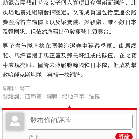
助混合團體計時及女子個人賽項目奪得兩面銅牌，此
次場地賽她繼續發揮穩定。女隊成員還包括亞運公路
賽金牌得主楊倩玉以及梁寶儀、梁穎儀，雖不敵日本
及韓國隊，但依然憑藉出色發揮登上領獎台。
男子青年隊同樣在團體追逐賽中獲得季軍。由馬繹
斐、馬繹善攜手馬正匡及鄧昊軒組成的隊伍，在比賽
中表現亮眼，儘管未能戰勝韓國和日本隊，但成功擊
敗哈薩克斯坦隊，再摘一枚銅牌。
編輯：寓言
關鍵詞：
亞錦賽
銅牌
場地單車
港隊
評論