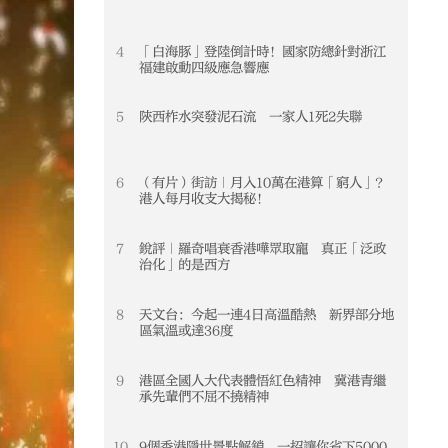
4
「白海豚」登陸倒計時！國家防總針對浙江
4
福建啟動四級應急響應
5
陝西柞水突發泥石流 一家人1死2失聯
5
6
（有片）街訪｜月入10萬在港算「窮人」？
6
港人每月收支大揭秘！
7
銳評｜羅奇唱衰香港嘩眾取寵 真正「泛政
7
治化」的是西方
8
天文台：今起一連4日高溫酷熱 新界部分地
8
區氣溫或達36度
9
港區全國人大代表體悟紅色精神 冀港青繼
9
承先輩們不屈不撓精神
10
9個香港隱世景點解鎖 一招讓你省下5000
10