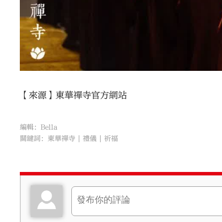
【來源】東華禪寺官方網站
編輯：Bella
關鍵詞：
東華禪寺
禮儀
祈福