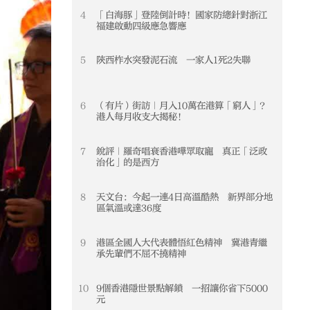
4
「白海豚」登陸倒計時！國家防總針對浙江
4
福建啟動四級應急響應
5
陝西柞水突發泥石流 一家人1死2失聯
5
6
（有片）街訪｜月入10萬在港算「窮人」？
6
港人每月收支大揭秘！
7
銳評｜羅奇唱衰香港嘩眾取寵 真正「泛政
7
治化」的是西方
8
天文台：今起一連4日高溫酷熱 新界部分地
8
區氣溫或達36度
9
港區全國人大代表體悟紅色精神 冀港青繼
9
承先輩們不屈不撓精神
10
9個香港隱世景點解鎖 一招讓你省下5000
10
元