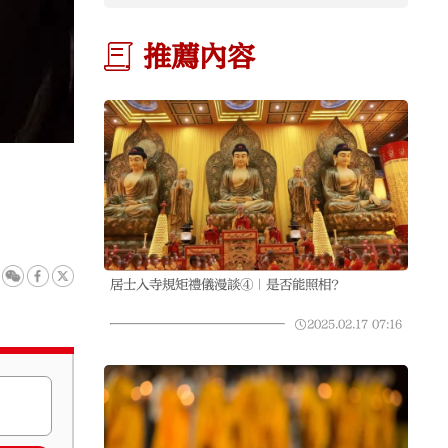
推薦內容
居士入寺規矩禮儀漫談④｜是否能照相？
2025.02.17
07:16