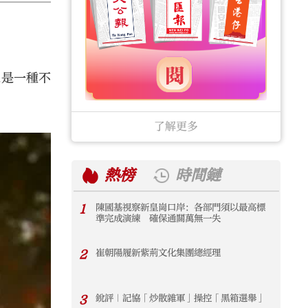
這是一種不
。
了解更多
熱榜
時間鏈
1
陳國基視察新皇崗口岸：各部門須以最高標
1
準完成演練 確保通關萬無一失
2
崔朝陽履新紫荊文化集團總經理
2
3
銳評｜記協「炒散雜軍」操控「黑箱選舉」
3