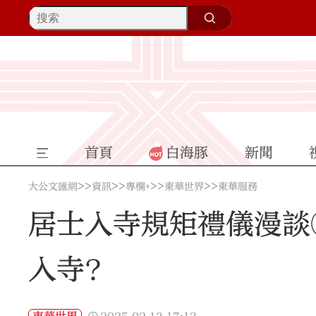
首頁
白海豚
新聞
>>
>>
>>
>>
大公文匯網
資訊
專欄+
東華世界
東華服務
居士入寺規矩禮儀漫談
入寺？