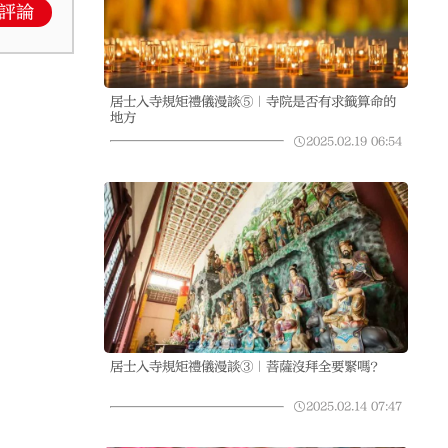
評論
居士入寺規矩禮儀漫談⑤｜寺院是否有求籤算命的
地方
2025.02.19
06:54
居士入寺規矩禮儀漫談③｜菩薩沒拜全要緊嗎？
2025.02.14
07:47