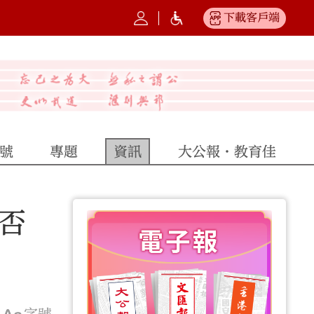
下載客戶端
號
專題
資訊
大公報·教育佳
否