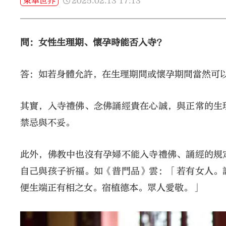
2025.02.13
17:13
東華世界
問：女性生理期、懷孕時能否入寺？
答：如若身體允許，在生理期間或懷孕期間當然可
其實，入寺禮佛、念佛誦經貴在心誠，與正常的生
禁忌與不妥。
此外，佛教中也沒有孕婦不能入寺禮佛、誦經的規
自己與孩子祈福。如《普門品》雲：「若有女人。
便生端正有相之女。宿植德本。眾人愛敬。」