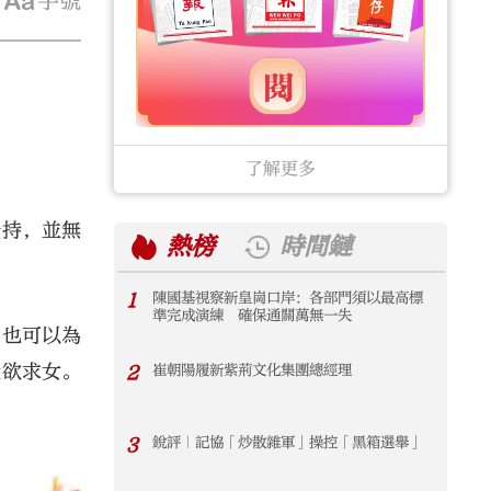
字號
了解更多
修持，並無
熱榜
時間鏈
1
陳國基視察新皇崗口岸：各部門須以最高標
1
準完成演練 確保通關萬無一失
，也可以為
設欲求女。
2
崔朝陽履新紫荊文化集團總經理
2
3
銳評｜記協「炒散雜軍」操控「黑箱選舉」
3