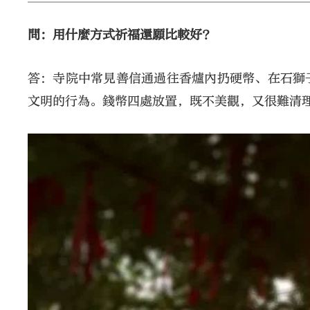
問：用什麼方式祈福還願比較好？
答：寺院中常見善信通過往香爐內扔硬幣、在石獅
文明的行為。錢幣四處放置，既不美觀，又很難清