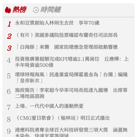
熱榜
時間鏈
1
永和豆漿創始人林炳生去世 享年70歲
2
（有片）美國參議院投票確認布蘭奇任司法部長
3
「白海豚」來襲 國家防總應急管理部啟動響應
4
投資推廣署超額完成KPI增逾2.1萬崗位 丘應樺：上
半年吸資逾500億
5
環球時報海風｜民進黨當局揮霍重金為「台獨」編織
「皇帝新衣」
6
施政報告｜李家超今早率司局長抵達九龍塘 出席第
二場地區諮詢
7
上場，一代代中國人的運動熱愛
8
《CMG夏日歌會》（榆林站）明日正式播出
9
港應科院勇奪全球百大科技研發獎三項大獎 涵蓋無
水染色、快速充電等領域