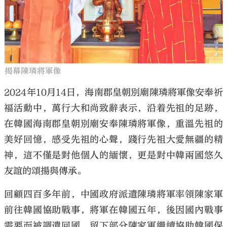
揭幕陳璘將軍像
2024年10月14日，海南郡皇朝別廟陳璘將軍像安奉祈
福活動中，萬行大和尚致辭表示，沿着先祖的足跡，
在韓國海南郡皇朝別廟安奉陳璘將軍像，重溫先祖的
美好回憶，感受先祖的心聲，踐行先祖大愛無疆的精
神，這不僅是對他個人的緬懷，更是對中韓兩國悠久
友誼的頌揚與傳承。
回顧四百多年前，中國政府派遣陳璘將軍率領陳家軍
前往韓國協助戰事，將軍在韓國五年，後因國內戰事
需要而被調遣回國，留下部分陳家軍繼續協助韓國保