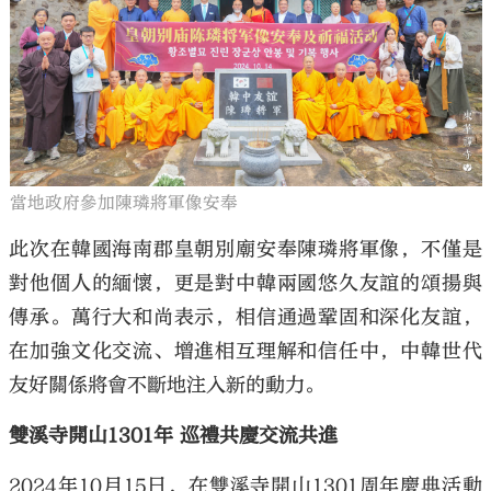
當地政府參加陳璘將軍像安奉
此次在韓國海南郡皇朝別廟安奉陳璘將軍像，不僅是
對他個人的緬懷，更是對中韓兩國悠久友誼的頌揚與
傳承。萬行大和尚表示，相信通過鞏固和深化友誼，
在加強文化交流、增進相互理解和信任中，中韓世代
友好關係將會不斷地注入新的動力。
雙溪寺開山1301年 巡禮共慶交流共進
2024年10月15日，在雙溪寺開山1301周年慶典活動