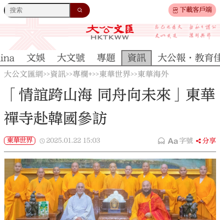
下載客戶端
ina
文娛
大文號
專題
資訊
大公報·教育
大公文匯網
資訊
專欄+
東華世界
東華海外
>>
>>
>>
>>
「情誼跨山海 同舟向未來」東華
禪寺赴韓國參訪
東華世界
2025.01.22
15:03
字號
分享