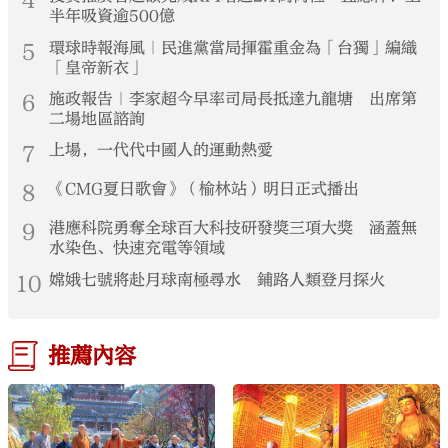
4
半年吸資逾500億
5
環球時報海風｜民進黨當局揮霍重金為「台獨」編織
「皇帝新衣」
6
施政報告｜李家超今早率司局長抵達九龍塘 出席第
二場地區諮詢
7
上場，一代代中國人的運動熱愛
8
《CMG夏日歌會》（榆林站）明日正式播出
9
港應科院勇奪全球百大科技研發獎三項大獎 涵蓋無
水染色、快速充電等領域
10
嫦娥七號將赴月球南極尋水 鋪路人類登月探火
推薦內容