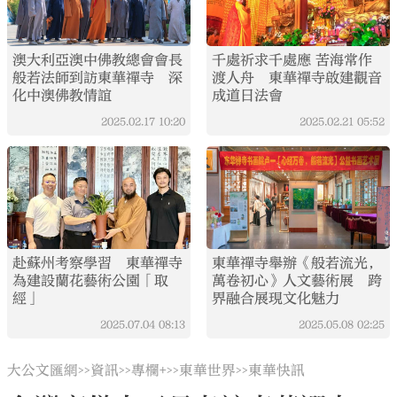
澳大利亞澳中佛教總會會長
千處祈求千處應 苦海常作
般若法師到訪東華禪寺 深
渡人舟 東華禪寺啟建觀音
化中澳佛教情誼
成道日法會
2025.02.17
10:20
2025.02.21
05:52
赴蘇州考察學習 東華禪寺
東華禪寺舉辦《般若流光，
為建設蘭花藝術公園「取
萬卷初心》人文藝術展 跨
經」
界融合展現文化魅力
2025.07.04
08:13
2025.05.08
02:25
大公文匯網
資訊
專欄+
東華世界
東華快訊
>>
>>
>>
>>