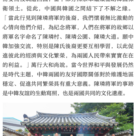
衛領土。從此，中國與韓國之間結下了不解之緣。
「當此行見到陳璘將軍的後裔，我們懷着無比激動的
心情向他們介紹，為紀念將軍，人們在將軍的故鄉以
將軍名字命名了陳璘村、陳璘公園、陳璘大道。願中
韓加強交流，特別是陳氏後裔更要互相學習，以此促
進彼此的經濟與文化繁榮，為兩國人民帶來實實在在
的利益。」萬行大和尚說。當今世界和平與發展仍然
是時代主題，中韓兩國的友好國際關係對於維護地區
穩定、促進共同繁榮具有重大意義。陳璘將軍的事跡
是中韓友誼的生動寫照，也是兩國共同的文化遺產。