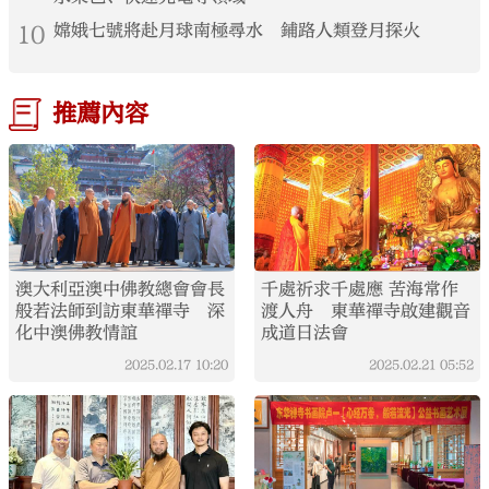
10
嫦娥七號將赴月球南極尋水 鋪路人類登月探火
推薦內容
澳大利亞澳中佛教總會會長
千處祈求千處應 苦海常作
般若法師到訪東華禪寺 深
渡人舟 東華禪寺啟建觀音
化中澳佛教情誼
成道日法會
2025.02.17
10:20
2025.02.21
05:52