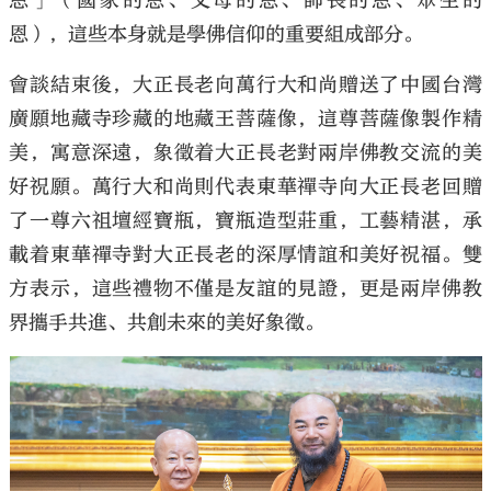
恩」（國家的恩、父母的恩、師長的恩、眾生的
恩），這些本身就是學佛信仰的重要組成部分。
會談結束後，大正長老向萬行大和尚贈送了中國台灣
廣願地藏寺珍藏的地藏王菩薩像，這尊菩薩像製作精
美，寓意深遠，象徵着大正長老對兩岸佛教交流的美
好祝願。萬行大和尚則代表東華禪寺向大正長老回贈
了一尊六祖壇經寶瓶，寶瓶造型莊重，工藝精湛，承
載着東華禪寺對大正長老的深厚情誼和美好祝福。雙
方表示，這些禮物不僅是友誼的見證，更是兩岸佛教
界攜手共進、共創未來的美好象徵。