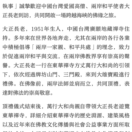
執事」誠摯歡迎中國台灣愛國高僧、兩岸和平使者大
正長老到訪，共同開啟一場跨越海峽的佛緣之旅。
大正長老，1951年生人，中國台灣廣願地藏禪寺住
持。多年來在世界各地奔走，尤其在兩岸的各行各業
中積極倡導「兩岸一家親、和平共處」的理念，致力
於促進兩岸和平與交流，在兩岸佛教界享有崇高的聲
譽。大正長老一行在東華禪寺方丈萬行大和尚的引領
下，依次經過牌坊山門、三門殿，來到大雄寶殿進行
禮佛。在佛像前，兩岸法師並肩而立，共同頂禮，表
達對佛法的崇高敬意。
頂禮儀式結束後，萬行大和尚親自帶領大正長老遊覽
東華禪寺，詳細介紹東華禪寺的歷史淵源、建築風格
以及近年來在佛教文化傳播與社會公益事業方面所取