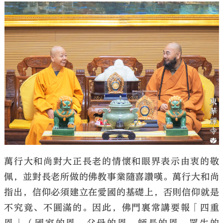
萬行大和尚對大正長老的情懷和眼界表示由衷的敬
佩，並對長老所做的佛教事業隨喜讚嘆。萬行大和尚
指出，信仰必須建立在愛國的基礎上，否則信仰就是
不究竟、不圓滿的。因此，佛門裏常講要報「四重