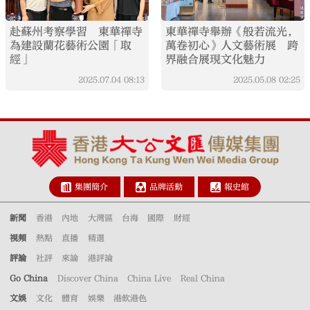
赴蘇州考察學習 東華禪寺
東華禪寺舉辦《般若流光，
為建設蘭花藝術公園「取
萬卷初心》人文藝術展 跨
經」
界融合展現文化魅力
2025.07.04
08:13
2025.05.08
02:25
集團簡介
品牌活動
報史館
新聞
香港
內地
大灣區
台海
國際
財經
視頻
熱點
直播
精選
評論
社評
來論
港評論
Go China
Discover China
China Live
Real China
文娛
文化
體育
娛樂
港飲港色