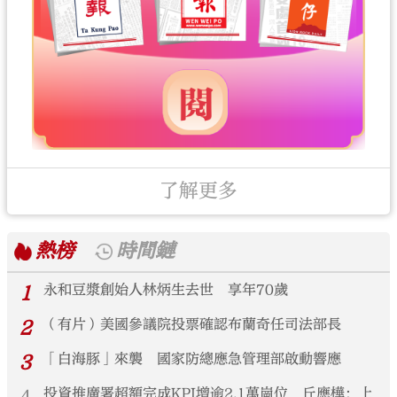
了解更多
熱榜
時間鏈
1
永和豆漿創始人林炳生去世 享年70歲
2
（有片）美國參議院投票確認布蘭奇任司法部長
3
「白海豚」來襲 國家防總應急管理部啟動響應
投資推廣署超額完成KPI增逾2.1萬崗位 丘應樺：上