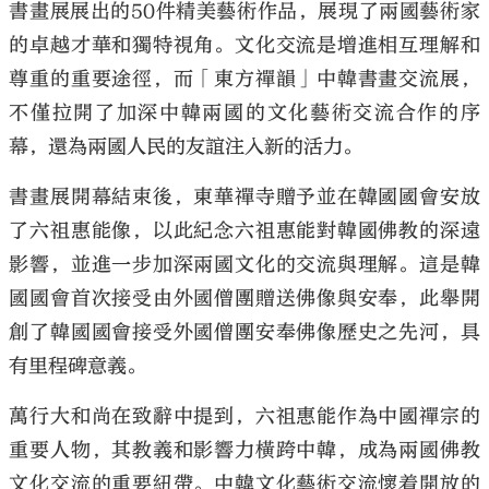
書畫展展出的50件精美藝術作品，展現了兩國藝術家
的卓越才華和獨特視角。文化交流是增進相互理解和
尊重的重要途徑，而「東方禪韻」中韓書畫交流展，
不僅拉開了加深中韓兩國的文化藝術交流合作的序
幕，還為兩國人民的友誼注入新的活力。
書畫展開幕結束後，東華禪寺贈予並在韓國國會安放
了六祖惠能像，以此紀念六祖惠能對韓國佛教的深遠
影響，並進一步加深兩國文化的交流與理解。這是韓
國國會首次接受由外國僧團贈送佛像與安奉，此舉開
創了韓國國會接受外國僧團安奉佛像歷史之先河，具
有里程碑意義。
萬行大和尚在致辭中提到，六祖惠能作為中國禪宗的
重要人物，其教義和影響力橫跨中韓，成為兩國佛教
文化交流的重要紐帶。中韓文化藝術交流懷着開放的