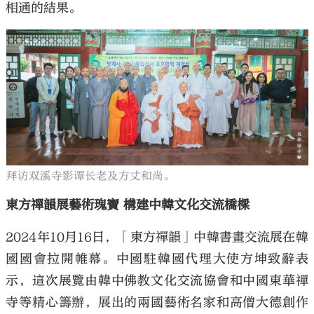
相通的結果。
拜访双溪寺影谭长老及方丈和尚。
東方禪韻展藝術瑰寶 構建中韓文化交流橋樑
2024年10月16日，「東方禪韻」中韓書畫交流展在韓
國國會拉開帷幕。中國駐韓國代理大使方坤致辭表
示，這次展覽由韓中佛教文化交流協會和中國東華禪
寺等精心籌辦，展出的兩國藝術名家和高僧大德創作