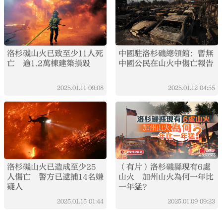
洛杉磯山火已致至少11人死
中國駐洛杉磯總領館：暫無
亡 逾1.2萬棟建築損毀
中國公民在山火中傷亡報告
2025.01.11
09:08
2025.01.12
04:55
洛杉磯山火已造成至少25
（有片）洛杉磯縣現有6處
人傷亡 警方已逮捕14名嫌
山火 加州山火為何一年比
疑人
一年猛？
2025.01.15
01:44
2025.01.09
09:23