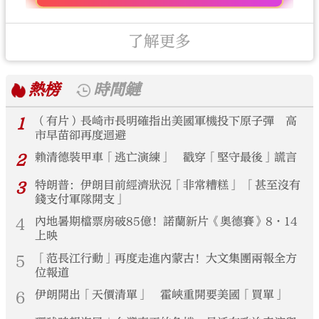
了解更多
熱榜
時間鏈
1
（有片）長崎市長明確指出美國軍機投下原子彈 高
市早苗卻再度迴避
2
賴清德裝甲車「逃亡演練」 戳穿「堅守最後」謊言
3
特朗普：伊朗目前經濟狀況「非常糟糕」 「甚至沒有
錢支付軍隊開支」
4
內地暑期檔票房破85億！諾蘭新片《奧德賽》8·14
上映
5
「范長江行動」再度走進內蒙古！大文集團兩報全方
位報道
6
伊朗開出「天價清單」 霍峽重開要美國「買單」