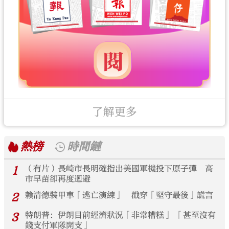
了解更多
熱榜
時間鏈
1
（有片）長崎市長明確指出美國軍機投下原子彈 高
市早苗卻再度迴避
2
賴清德裝甲車「逃亡演練」 戳穿「堅守最後」謊言
3
特朗普：伊朗目前經濟狀況「非常糟糕」 「甚至沒有
錢支付軍隊開支」