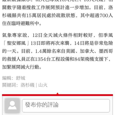
關數字隨着搜救工作展開預計進一步增加。目前，洛
杉磯縣共有15萬居民處於疏散狀態，其中超過700人
住在臨時避難所中。
大公文匯
氣象專家說，12日全天滅火條件相對較好，但季風
「聖安娜風」13日即將再次來襲，14日將是非常危險
的一天。目前，1.4萬餘名來自美國、加拿大、墨西哥
的救援人員正在1354台工程設備和84架飛機支援下，
加緊展開滅火行動。
編輯：舒城
關鍵詞：
洛杉磯
山火