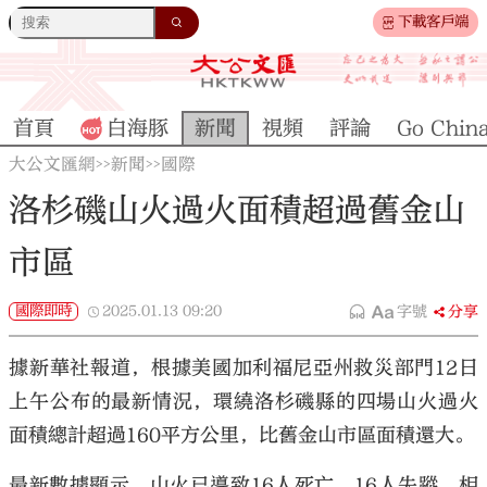
下載客戶端
首頁
白海豚
新聞
視頻
評論
Go Chin
大公文匯網
新聞
國際
>>
>>
洛杉磯山火過火面積超過舊金山
市區
國際即時
2025.01.13
09:20
字號
分享
據新華社報道，根據美國加利福尼亞州救災部門12日
上午公布的最新情況，環繞洛杉磯縣的四場山火過火
面積總計超過160平方公里，比舊金山市區面積還大。
最新數據顯示，山火已導致16人死亡、16人失蹤，相