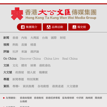
集團簡介
品牌活動
報史館
新聞
香港
內地
大灣區
台海
國際
財經
視頻
熱點
直播
精選
評論
社評
來論
港評論
Go China
Discover China
China Live
Real China
文娛
文化
體育
娛樂
港飲港色
大文號
政務號
個人號
機構號
專題
新聞專題
特別策劃
資訊
專欄+
資訊推薦
各地動態
港澳速遞
大文健康
友情鏈接：
香港商報網
香港衛視
香港經濟導報
星島環球網
中評網
海峽網
閩南網
台海網