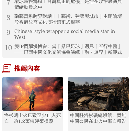
7
環球時報海風｜台灣真正的危機，是活在政治表演與
情緒動員之中
8
融藝萬象跨界對話｜「藝術、建築與城市」主題論壇
於香港故宮文化博物館正式舉辦
9
Chinese-style wrapper a social media star in
West
10
雙IP閃耀漫博會：當「桑巴足球」遇見「五行中醫」
——巴西中國文化交流協會演繹「融·無界」新範式
推薦內容
洛杉磯山火已致至少11人死
中國駐洛杉磯總領館：暫無
亡 逾1.2萬棟建築損毀
中國公民在山火中傷亡報告