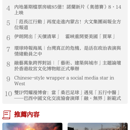
4
內地暑期檔票房破85億！諾蘭新片《奧德賽》8·14
上映
5
「范長江行動」再度走進內蒙古！大文集團兩報全方
位報道
6
伊朗開出「天價清單」 霍峽重開要美國「買單」
7
環球時報海風｜台灣真正的危機，是活在政治表演與
情緒動員之中
8
融藝萬象跨界對話｜「藝術、建築與城市」主題論壇
於香港故宮文化博物館正式舉辦
9
Chinese-style wrapper a social media star in
West
10
雙IP閃耀漫博會：當「桑巴足球」遇見「五行中醫」
——巴西中國文化交流協會演繹「融·無界」新範式
推薦內容