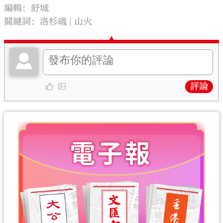
編輯：舒城
關鍵詞：
洛杉磯
山火
評論