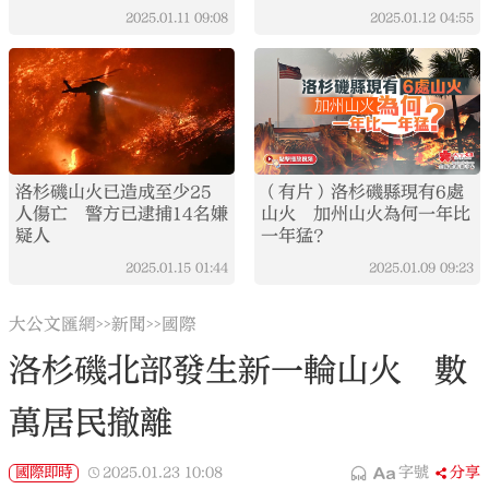
2025.01.11
09:08
2025.01.12
04:55
洛杉磯山火已造成至少25
（有片）洛杉磯縣現有6處
人傷亡 警方已逮捕14名嫌
山火 加州山火為何一年比
疑人
一年猛？
2025.01.15
01:44
2025.01.09
09:23
大公文匯網
新聞
國際
>>
>>
洛杉磯北部發生新一輪山火 數
萬居民撤離
國際即時
2025.01.23
10:08
字號
分享