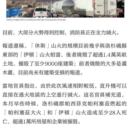
目前，大部分火勢得到控制，消防員正在全力滅火。
報道還稱，「休斯」山火的規模目前幾乎與洛杉磯縣
東部的「伊頓」山火相當，後者燒燬了超過1.4萬英畝
土地，摧毀了至少9000座建築；前者燒燬的大多是灌
木叢，目前尚未有建築受損的報道。
當地官員指出，由於此次風速相對較低，直升機可以
直接在過火地區的上空進行滅火。這名官員補充道，
本月早些時候，洛杉磯郡帕西菲克帕利塞茲燃起的
「帕利塞茲大火」和「伊頓」山火造成至少28人死
亡，超過1萬所房屋和企業被摧毀。