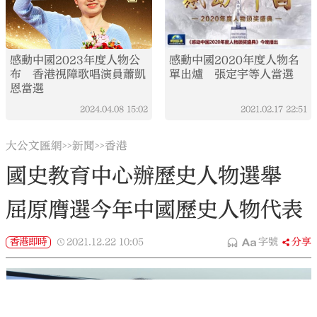
感動中國2023年度人物公
感動中國2020年度人物名
布 香港視障歌唱演員蕭凱
單出爐 張定宇等人當選
恩當選
2024.04.08
15:02
2021.02.17
22:51
大公文匯網
新聞
香港
>>
>>
國史教育中心辦歷史人物選舉
屈原膺選今年中國歷史人物代表
香港即時
2021.12.22
10:05
字號
分享