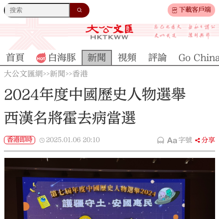
下載客戶端
首頁
白海豚
新聞
視頻
評論
Go Chin
大公文匯網
新聞
香港
>>
>>
2024年度中國歷史人物選舉
西漢名將霍去病當選
香港即時
2025.01.06
20:10
字號
分享