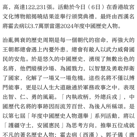
高，高達122,231張。活動於今日（6日）在香港故宮
文化博物館揭曉結果並舉行頒獎典禮，最終由西漢名
將霍去病以3.7萬票當選2024年度中國歷史人物。
治亂興衰的歷史周期是每一個朝代的宿命，再強大的
王朝都總會遇上內憂外患，總會有敵人以武力威脅國
民的安危。於是悠久的中國歷史，湧現了無數出色的
名將，他們縱橫沙場、為國戮力，以智慧及勇敢捍衛
了國家，化解了一場又一場危機。這些名將不僅以搏
鬥能事，更是以人生大道融通於軍務政事之中，表現
出智、仁、勇的風範。「內執政柄，外總兵戎」，中
國歷代名將的事跡因而流芳百世、為後人所稱頌。是
以第七屆「年度中國歷史人物選舉」系列活動，將以
「護疆守土，安國惠民」為思考方向，推舉五位成就
不凡的著名歷史人物：霍去病（西漢）、郭子儀（唐