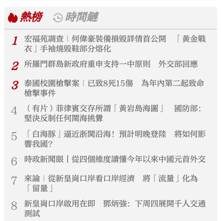
熱榜
時間鏈
1
宏福苑調查｜何偉豪裝備損毀詳情首公開 「黃金戰
衣」手袖燒毀鞋部分熔化
2
所羅門群島新政府重申支持一中原則 外交部回應
3
泰國校園槍擊案｜已致8死15傷 為年內第二起致命
槍擊事件
4
（有片）菲律賓交存所謂「黃岩島海圖」 國防部：
堅決反制任何鬧海挑釁
5
「白海豚」逼近浙閩沿海！預計明晚登陸 將如何影
響我國？
6
時政新聞眼丨從四個維度讀懂今年以來中國元首外交
7
來論｜從新皇崗口岸看口岸經濟 將「流量」化為
「留量」
8
新皇崗口岸啟用在即 鄧炳強：下周四展開千人交通
測試