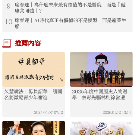
9
席春迎丨為什麼未來最有價值的不是醫院 而是「健
康共同體」？
10
席春迎丨AI時代真正有價值的不是模型 而是產業生
態
推薦內容
久慧說法｜毋負韶華 護國
2025年度中國歷史人物選
名將激勵青少年奮進
舉 禁毒先驅林則徐當選
2025.04.07
07:12
2026.01.12
13:14