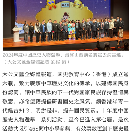
大公文匯
2024年度中國歷史人物選舉，最終由西漢名將霍去病當選。
（大公文匯全媒體記者 劉裕 攝）
大公文匯全媒體報道，國史教育中心（香港）成立逾
六載，致力賡續中華歷史文化的傳承，以建構國民身
份認同，讓中華民族的下一代對國家民族存持溫情與
敬意，亦希望藉提倡研習國史之風氣，讓香港年青一
代鑑古知今，明辦是非，提升國民質素。「年度中國
歷史人物選舉」系列活動，至今已進入第七屆。是次
活動共吸引458間中小學參與，有效票數更創下歷史最