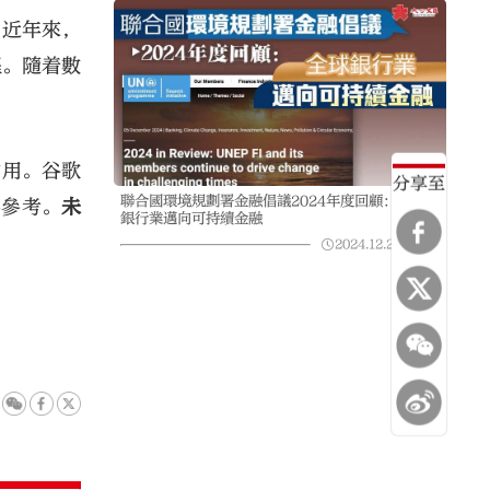
。近年來，
程。隨着數
作用。谷歌
分享至
聯合國環境規劃署金融倡議2024年度回顧：全球
要參考。
未
銀行業邁向可持續金融
2024.12.25
09:35