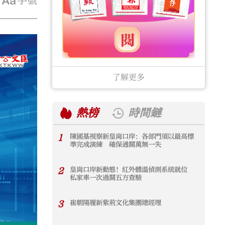
字號
了解更多
熱榜
時間鏈
1
陳國基視察新皇崗口岸：各部門須以最高標
1
準完成演練 確保通關萬無一失
2
皇崗口岸新動態！紅外體溫偵測系統就位
2
私家車一次過關五方查驗
3
崔朝陽履新紫荊文化集團總經理
3