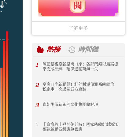
了解更多
熱榜
時間鏈
1
陳國基視察新皇崗口岸：各部門須以最高標
1
準完成演練 確保通關萬無一失
2
皇崗口岸新動態！紅外體溫偵測系統就位
2
私家車一次過關五方查驗
3
崔朝陽履新紫荊文化集團總經理
3
4
「白海豚」登陸倒計時！國家防總針對浙江
4
福建啟動四級應急響應