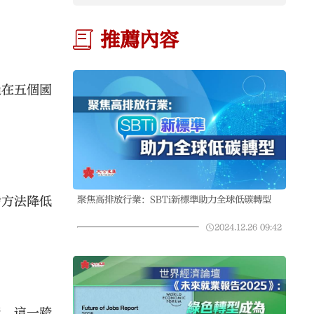
推薦內容
過在五個國
聚焦高排放行業：SBTi新標準助力全球低碳轉型
發方法降低
2024.12.26
09:42
術。這一跨