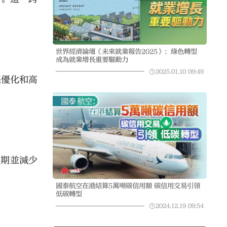
世界經濟論壇《未來就業報告2025》：綠色轉型
成為就業增長重要驅動力
2025.01.10
09:49
程優化和高
發周期並減少
國泰航空在港結算5萬噸碳信用額 碳信用交易引領
低碳轉型
2024.12.19
09:54