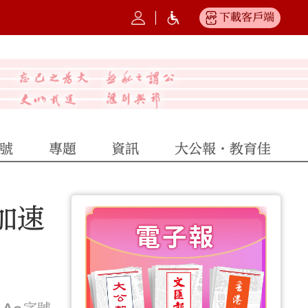
下載客戶端
號
專題
資訊
大公報·教育佳
加速