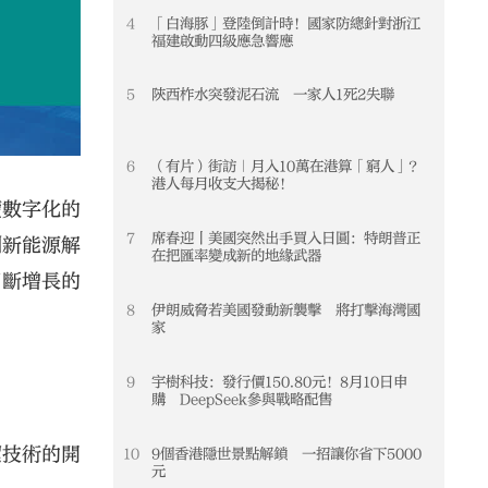
4
「白海豚」登陸倒計時！國家防總針對浙江
4
福建啟動四級應急響應
5
陝西柞水突發泥石流 一家人1死2失聯
5
6
（有片）街訪｜月入10萬在港算「窮人」？
6
港人每月收支大揭秘！
續數字化的
7
席春迎丨美國突然出手買入日圓：特朗普正
7
創新能源解
在把匯率變成新的地緣武器
不斷增長的
8
伊朗威脅若美國發動新襲擊 將打擊海灣國
8
家
9
宇樹科技：發行價150.80元！8月10日申
9
購 DeepSeek參與戰略配售
潔技術的開
10
9個香港隱世景點解鎖 一招讓你省下5000
10
元