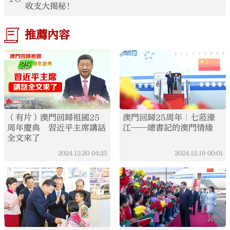
收支大揭秘！
推薦內容
（有片）澳門回歸祖國25
澳門回歸25周年｜七蒞濠
周年慶典 習近平主席講話
江——總書記的澳門情緣
全文來了
2024.12.20
04:25
2024.12.19
00:01