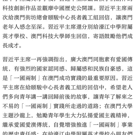
科技創新作品並觀摩中國歷史公開課。習近平主席兩
次給澳門街坊總會頤駿中心長者義工組回信，讓澳門
老年人感念至深。習近平主席還分別給濠江中學附屬
英才學校、澳門科技大學師生回信，寄語鼓勵他們成
長成才。
習近平主席一再強調指出，廣大澳門同胞素有愛國傳
統，有強烈的國家認同感、歸屬感和民族自豪感，這
是「一國兩制」在澳門成功實踐的最重要原因。習近
平主席在給頤駿中心長者義工組的回信中，希望老人
們多向青年講一講回歸前後的故事，讓青年了解來之
不易的「一國兩制」實踐所走過的道路；在澳門大學
主題沙龍上，勉勵青年學生大力弘揚愛國主義精神，
繼承愛國愛澳傳統，自覺增強推進「一國兩制」事業
的歷史責任感；在給濠江中學附屬英才學校小朋友們