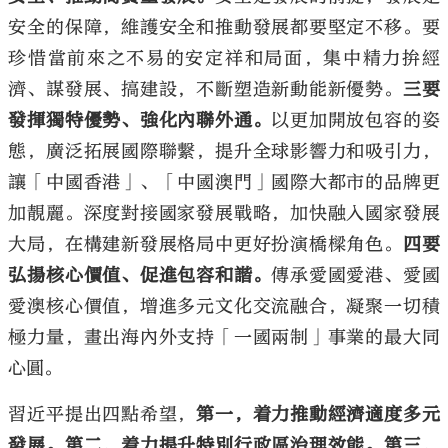
安全的保障，維護安全和推動發展都要堅定不移。要
珍惜當前來之不易的安定祥和局面，集中精力拚經
濟、謀發展、搞建設，不斷塑造新動能新優勢。
三要
發揮獨特優勢、強化內聯外通。
以更加開放包容的姿
態，廣泛拓展國際聯繫，提升全球影響力和吸引力，
讓「中國香港」、「中國澳門」國際大都市的品牌更
加靚麗。深度對接國家發展戰略，加快融入國家發展
大局，在構建新發展格局中更好扮演橋樑角色。
四要
弘揚核心價值、促進包容和諧。
傳承愛國愛港、愛國
愛澳核心價值，增進多元文化交流融合，凝聚一切積
極力量，畫出海內外支持「一國兩制」事業的最大同
心圓。
習近平提出四點希望，
第一，着力推動經濟適度多元
發展。第二，着力提升特別行政區治理效能。第三，