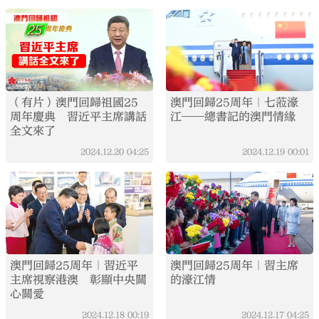
（有片）澳門回歸祖國25
澳門回歸25周年｜七蒞濠
周年慶典 習近平主席講話
江——總書記的澳門情緣
全文來了
2024.12.20
04:25
2024.12.19
00:01
澳門回歸25周年｜習近平
澳門回歸25周年｜習主席
主席視察港澳 彰顯中央關
的濠江情
心關愛
2024.12.18
00:19
2024.12.17
04:25