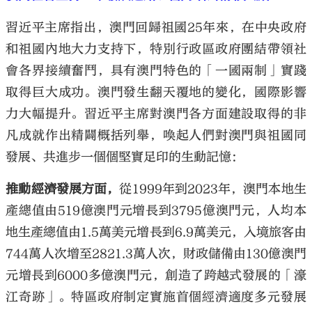
習近平主席指出，澳門回歸祖國25年來，在中央政府
和祖國內地大力支持下，特別行政區政府團結帶領社
會各界接續奮鬥，具有澳門特色的「一國兩制」實踐
取得巨大成功。澳門發生翻天覆地的變化，國際影響
力大幅提升。習近平主席對澳門各方面建設取得的非
凡成就作出精闢概括列舉，喚起人們對澳門與祖國同
發展、共進步一個個堅實足印的生動記憶：
推動經濟發展方面，
從1999年到2023年，澳門本地生
產總值由519億澳門元增長到3795億澳門元，人均本
地生產總值由1.5萬美元增長到6.9萬美元，入境旅客由
744萬人次增至2821.3萬人次，財政儲備由130億澳門
元增長到6000多億澳門元，創造了跨越式發展的「濠
江奇跡」。特區政府制定實施首個經濟適度多元發展