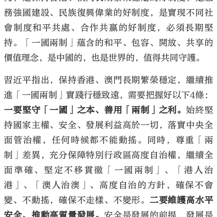
務強國建設、民族復興偉業的好制度，是實現不同社
會制度和平共處、合作共贏的好制度，必須長期堅
持。「一國兩制」蘊含的和平、包容、開放、共享的
價值理念，是中國的，也是世界的，值得共同守護。
習近平指出，保持香港、澳門長期繁榮穩定，繼續推
進「一國兩制」實踐行穩致遠，需要把握好以下4條：
一要堅守「一國」之本、善用「兩制」之利。
始終堅
持國家主權、安全、發展利益高於一切，落實中央全
面管治權，任何時候都不能動搖。同時，尊重「兩
制」差異，充分保障特別行政區高度自治權，繼續全
面準確、堅定不移貫徹「一國兩制」、「港人治
港」、「澳人治澳」、高度自治的方針，確保不會
變、不動搖，確保不走樣、不變形。
二要維護高水平
安全、推動高質量發展。
安全是發展的前提，發展是