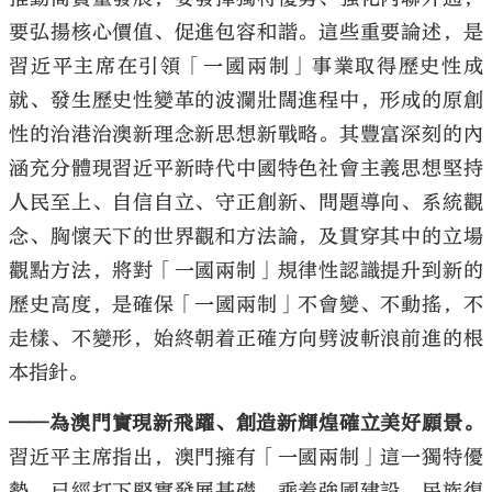
要弘揚核心價值、促進包容和諧。這些重要論述，是
習近平主席在引領「一國兩制」事業取得歷史性成
就、發生歷史性變革的波瀾壯闊進程中，形成的原創
性的治港治澳新理念新思想新戰略。其豐富深刻的內
涵充分體現習近平新時代中國特色社會主義思想堅持
人民至上、自信自立、守正創新、問題導向、系統觀
念、胸懷天下的世界觀和方法論，及貫穿其中的立場
觀點方法，將對「一國兩制」規律性認識提升到新的
歷史高度，是確保「一國兩制」不會變、不動搖，不
走樣、不變形，始終朝着正確方向劈波斬浪前進的根
本指針。
——為澳門實現新飛躍、創造新輝煌確立美好願景。
習近平主席指出，澳門擁有「一國兩制」這一獨特優
勢，已經打下堅實發展基礎，乘着強國建設、民族復