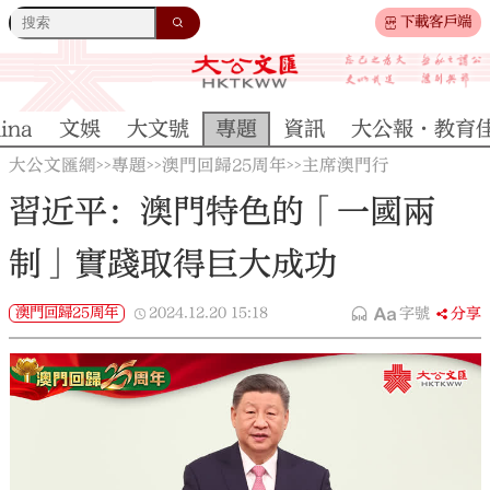
下載客戶端
ina
文娛
大文號
專題
資訊
大公報·教育
大公文匯網
專題
澳門回歸25周年
主席澳門行
>>
>>
>>
習近平：澳門特色的「一國兩
制」實踐取得巨大成功
澳門回歸25周年
2024.12.20
15:18
字號
分享