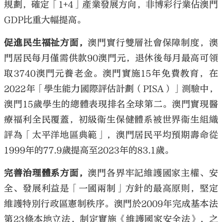
規劃，確定「1+4」產業發展方向，非博彩行業佔澳門
GDP比重大幅提高。
促進民生福祉方面，
澳門實行雙層社會保障制度，澳
門居民每月僅需供款90澳門元，退休後每月最高可領
取3740澳門元養老金。澳門實施15年免費教育，在
2022年「學生能力國際評估計劃（PISA）」測驗中，
澳門15歲學生的總體表現排名全球第二。澳門實現醫
療福利全民覆蓋，初級衞生保健體系被世界衞生組織
評為「太平洋地區典範」，澳門居民平均預期壽命從
1999年的77.9歲提高至2023年的83.1歲。
完善治理體系方面，
澳門各界牢記維護國家主權、安
全、發展利益是「一國兩制」方針的最高原則，堅定
維護特別行政區憲制秩序。澳門於2009年完成基本法
第23條本地立法，制定實施《維護國家安全法》，之