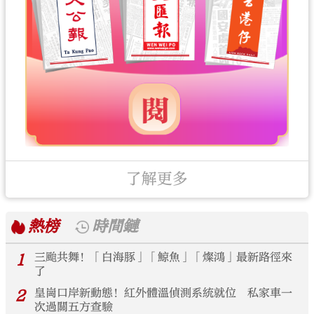
了解更多
熱榜
時間鏈
1
三颱共舞！「白海豚」「鯨魚」「燦鴻」最新路徑來
了
2
皇崗口岸新動態！紅外體溫偵測系統就位 私家車一
次過關五方查驗