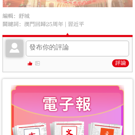
編輯：舒城
關鍵詞：
澳門回歸25周年
習近平
評論