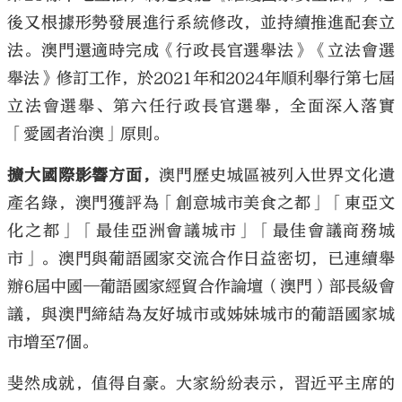
後又根據形勢發展進行系統修改，並持續推進配套立
法。澳門還適時完成《行政長官選舉法》《立法會選
舉法》修訂工作，於2021年和2024年順利舉行第七屆
立法會選舉、第六任行政長官選舉，全面深入落實
「愛國者治澳」原則。
擴大國際影響方面，
澳門歷史城區被列入世界文化遺
產名錄，澳門獲評為「創意城市美食之都」「東亞文
化之都」「最佳亞洲會議城市」「最佳會議商務城
市」。澳門與葡語國家交流合作日益密切，已連續舉
辦6屆中國—葡語國家經貿合作論壇（澳門）部長級會
議，與澳門締結為友好城市或姊妹城市的葡語國家城
市增至7個。
斐然成就，值得自豪。大家紛紛表示，習近平主席的