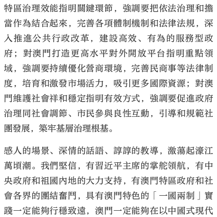
特區治理效能指明關鍵環節，強調要把依法治理和擔
當作為結合起來，完善各項體制機制和法律法規，深
入推進公共行政改革，建設高效、有為的服務型政
府；對澳門打造更高水平對外開放平台指明重點領
域，強調要持續優化營商環境，完善民商事等法律制
度，培育和激發市場活力，吸引更多國際資源；對澳
門維護社會祥和穩定指明有效方式，強調要促進政府
治理同社會調節、市民參與良性互動，引導和規範社
團發展，築牢基層治理根基。
感人的場景、深情的話語、諄諄的教導，激蕩起濠江
萬頃潮。我們堅信，有習近平主席的掌舵領航，有中
央政府和祖國內地的大力支持，有澳門特區政府和社
會各界的團結奮鬥，具有澳門特色的「一國兩制」實
踐一定能夠行穩致遠，澳門一定能夠在以中國式現代