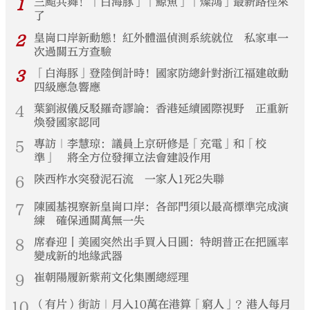
1
三颱共舞！「白海豚」「鯨魚」「燦鴻」最新路徑來
了
2
皇崗口岸新動態！紅外體溫偵測系統就位 私家車一
次過關五方查驗
3
「白海豚」登陸倒計時！國家防總針對浙江福建啟動
四級應急響應
4
葉劉淑儀反駁羅奇謬論：香港延續國際視野 正重新
煥發國家認同
5
專訪｜李慧琼：議員上京研修是「充電」和「校
準」 將全方位發揮立法會建設作用
6
陝西柞水突發泥石流 一家人1死2失聯
7
陳國基視察新皇崗口岸：各部門須以最高標準完成演
練 確保通關萬無一失
8
席春迎丨美國突然出手買入日圓：特朗普正在把匯率
變成新的地緣武器
9
崔朝陽履新紫荊文化集團總經理
10
（有片）街訪｜月入10萬在港算「窮人」？港人每月