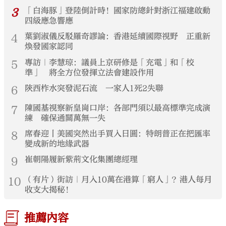
3
「白海豚」登陸倒計時！國家防總針對浙江福建啟動
四級應急響應
4
葉劉淑儀反駁羅奇謬論：香港延續國際視野 正重新
煥發國家認同
5
專訪｜李慧琼：議員上京研修是「充電」和「校
準」 將全方位發揮立法會建設作用
6
陝西柞水突發泥石流 一家人1死2失聯
7
陳國基視察新皇崗口岸：各部門須以最高標準完成演
練 確保通關萬無一失
8
席春迎丨美國突然出手買入日圓：特朗普正在把匯率
變成新的地緣武器
9
崔朝陽履新紫荊文化集團總經理
10
（有片）街訪｜月入10萬在港算「窮人」？港人每月
收支大揭秘！
推薦內容