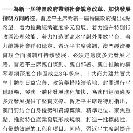
——為新一屆特區政府帶領社會銳意改革、加快發展
指明方向路徑。
習近平主席對新一屆特區政府提出4點
希望：着力推動經濟適度多元發展，着力提升特別行
政區治理效能，着力打造更高水平對外開放平台，着
力維護社會祥和穩定。習近平主席強調，澳門經濟要
實現全面協調可持續發展，必須走適度多元發展之
路。習近平主席親自謀劃、親自部署、親自推動的橫
琴粵澳深度合作區成立3年多來，「共商共建共管共
享」體制日益完善，政策舉措陸續落地，封關運行平
穩順暢，琴澳一體化發展進程加快，為澳門經濟適度
多元發展提供了堅實支撐。習近平主席還特別指出，
澳門要結合自身優勢和資源稟賦，精準定位、聚焦重
點，推動特色產業發展形成規模，打造一批標誌性、
有帶動效應的工程和項目。同時，習近平主席對提升