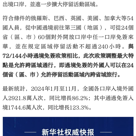
出境口岸，並進一步擴大停留活動區域。
符合條件的俄羅斯、巴西、英國、美國、加拿大等54
國人員，從中國過境前往第三國（地區），可從24個
省（區、市）60個對外開放口岸中任一口岸免簽來
大公文匯
華，並在規定區域停留活動不超過240小時。
與
72/144小時過境免簽政策相比，此次政策調整最大特
點是允許跨區域通行，即過境免簽的外國人可以在24
個省（區、市）允許停留活動區域內跨省域旅行。
最新統計，2024年1月至11月，全國各口岸入境外國
人2921.8萬人次，同比增長86.2%；其中通過免簽入
境1744.6萬人次，同比增長123.3%。