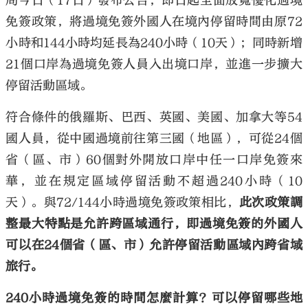
局今日（17日）發布公告，即日起全面放寬優化過境
免簽政策，將過境免簽外國人在境內停留時間由原72
小時和144小時均延長為240小時（10天）；同時新增
21個口岸為過境免簽人員入出境口岸，並進一步擴大
停留活動區域。
符合條件的俄羅斯、巴西、英國、美國、加拿大等54
國人員，從中國過境前往第三國（地區），可從24個
省（區、市）60個對外開放口岸中任一口岸免簽來
華，並在規定區域停留活動不超過240小時（10
天）。與72/144小時過境免簽政策相比，
此次政策調
整最大特點是允許跨區域通行，即過境免簽的外國人
可以在24個省（區、市）允許停留活動區域內跨省域
旅行。
240小時過境免簽的時間怎麼計算？可以停留哪些地