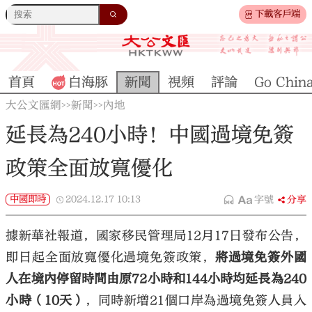
下載客戶端
首頁
白海豚
新聞
視頻
評論
Go Chin
大公文匯網
新聞
內地
>>
>>
延長為240小時！中國過境免簽
政策全面放寬優化
中國即時
2024.12.17
10:13
字號
分享
據新華社報道，國家移民管理局12月17日發布公告，
即日起全面放寬優化過境免簽政策，
將過境免簽外國
人在境內停留時間由原72小時和144小時均延長為240
小時（10天）
，同時新增21個口岸為過境免簽人員入