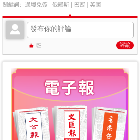
關鍵詞：
過境免簽
俄羅斯
巴西
英國
評論