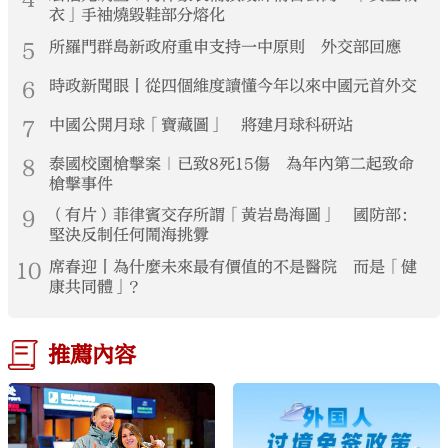
衣」手袖燒毀鞋部分熔化
5
所羅門群島新政府重申支持一中原則 外交部回應
6
時政新聞眼丨從四個維度讀懂今年以來中國元首外交
7
中國公開月球「寶藏圖」 將建月球科研站
8
泰國校園槍擊案｜已致8死15傷 為年內第二起致命
槍擊事件
9
（有片）菲律賓交存所謂「黃岩島海圖」 國防部：
堅決反制任何鬧海挑釁
10
席春迎丨為什麼未來最有價值的不是醫院 而是「健
康共同體」？
推薦內容