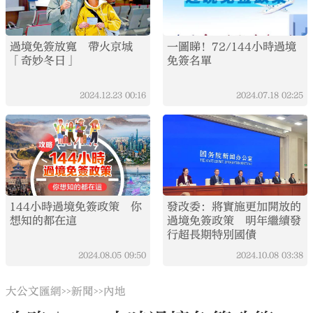
過境免簽放寬 帶火京城
一圖睇！72/144小時過境
「奇妙冬日」
免簽名單
2024.12.23
00:16
2024.07.18
02:25
144小時過境免簽政策 你
發改委：將實施更加開放的
想知的都在這
過境免簽政策 明年繼續發
行超長期特別國債
2024.08.05
09:50
2024.10.08
03:38
大公文匯網
新聞
內地
>>
>>