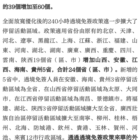
的39個增加至60個。
全面放寬優化後的240小時過境免簽政策進一步擴大了
停留活動區域。政策適用省份由原有的北京、天津、
河北、遼寧、黑龍江、上海、江蘇、浙江、福建、山
東、河南、湖北、湖南、廣東、廣西、重慶、四川、
雲南、陝西19個省（區、市）
增加山西、安徽、江
西、海南、貴州5省，合計24個省（區、市）。
新增的
5省中，過境免簽人員在安徽、海南、貴州3省停留活
動區域為全省，在山西省停留活動區域為太原、大同
市，在江西省停留活動區域為南昌、景德鎮市。將福
建、湖北、陝西3省停留活動區域擴大至全省，廣西壯
族自治區停留活動區域擴大至南寧、柳州、桂林、梧
州、北海、防城港、欽州、貴港、玉林、賀州、河
池、來賓12市行政區域。
通過過境免簽政策來華的外