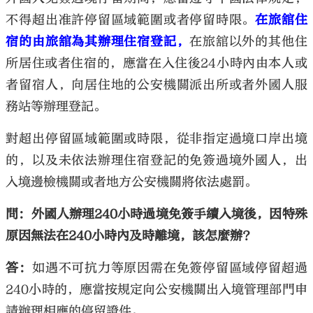
不得超出准許停留區域範圍或者停留時限。
在旅舘住
宿的由旅舘為其辦理住宿登記，
在旅舘以外的其他住
所居住或者住宿的，應當在入住後24小時內由本人或
者留宿人，向居住地的公安機關派出所或者外國人服
務站等辦理登記。
對超出停留區域範圍或時限，從非指定過境口岸出境
的，以及未依法辦理住宿登記的免簽過境外國人，出
入境邊檢機關或者地方公安機關將依法處罰。
問：外國人辦理240小時過境免簽手續入境後，因特殊
原因無法在240小時內及時離境，該怎麼辦？
答：
如遇不可抗力等原因需在免簽停留區域停留超過
240小時的，應當按規定向公安機關出入境管理部門申
請辦理相應的停留證件。