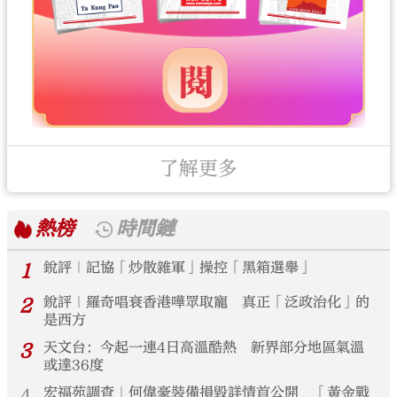
了解更多
熱榜
時間鏈
1
銳評｜記協「炒散雜軍」操控「黑箱選舉」
2
銳評｜羅奇唱衰香港嘩眾取寵 真正「泛政治化」的
是西方
3
天文台：今起一連4日高溫酷熱 新界部分地區氣溫
或達36度
4
宏福苑調查｜何偉豪裝備損毀詳情首公開 「黃金戰