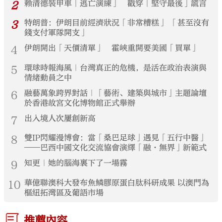
2
賴清德裝甲車「逃亡演練」 戳穿「堅守最後」謊言
3
特朗普：伊朗目前經濟狀況「非常糟糕」 「甚至沒有
錢支付軍隊開支」
4
伊朗開出「天價清單」 霍峽重開要美國「買單」
5
環球時報海風｜台灣真正的危機，是活在政治表演與
情緒動員之中
6
融藝萬象跨界對話｜「藝術、建築與城市」主題論壇
於香港故宮文化博物館正式舉辦
7
出入境人次屢創新高
8
雙IP閃耀漫博會：當「桑巴足球」遇見「五行中醫」
——巴西中國文化交流協會演繹「融·無界」新範式
9
知更｜她的腦海裏下了一場霧
10
華億聯澳科大發布魚鱗膠原蛋白肽科研成果 以澳門為
樞紐拓灣區及葡語市場
推薦內容