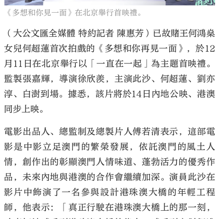
《多想和你見一面》在北京舉行首映禮。
（大公文匯全媒體 特約記者 陳惠芳）已故賭王何鴻燊
女兒何超蓮首次拍戲的《多想和你再見一面》，於12
月11日在北京舉行以「一直在一起」為主題首映禮。
監製張嘉輝，導演徐欣羨，主演此沙、何超蓮、劉亦
淳、白澍到場。據悉，該片將於14日內地公映、港澳
同步上映。
電影出品人、總監制及總製片人傅若清表示，這部電
影是中影立足澳門的繁榮發展，依託澳門的風土人
情，創作出的彰顯澳門人情味道、蓬勃活力的優秀作
品，未來內地與港澳的合作會繼續加深。演員此沙在
影片中飾演了一名參與設計港珠澳大橋的年輕工程
師，他表示：「真正行駛在港珠澳大橋上的那一刻，