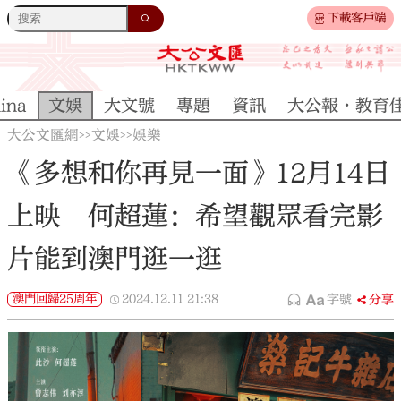
下載客戶端
ina
文娛
大文號
專題
資訊
大公報·教育
大公文匯網
文娛
娛樂
>>
>>
《多想和你再見一面》12月14日
上映 何超蓮：希望觀眾看完影
片能到澳門逛一逛
澳門回歸25周年
2024.12.11
21:38
字號
分享