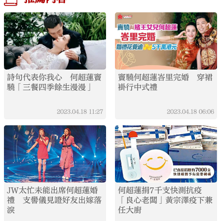
詩句代表你我心 何超蓮竇
竇驍何超蓮峇里完婚 穿裙
驍「三餐四季餘生漫漫」
褂行中式禮
2023.04.18
11:27
2023.04.18
06:06
JW太忙未能出席何超蓮婚
何超蓮捐7千支快測抗疫
禮 支嚳儀見證好友出嫁落
「良心老闆」黃宗澤疫下兼
淚
任大廚