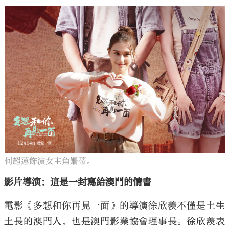
何超蓮飾演女主角姍蒂。
影片導演：這是一封寫給澳門的情書
電影《多想和你再見一面》的導演徐欣羨不僅是土生
土長的澳門人，也是澳門影業協會理事長。徐欣羨表