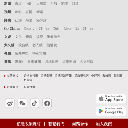
新聞
香港
內地
大灣區
台海
國際
財經
視頻
熱點
直播
精選
評論
社評
來論
港評論
Go China
Discover China
China Live
Real China
文娛
文化
體育
娛樂
港飲港色
大文號
政務號
個人號
機構號
專題
新聞專題
特別策劃
資訊
專欄+
資訊推薦
各地動態
港澳速遞
大文健康
友情鏈接：
香港商報網
香港衛視
香港經濟導報
星島環球網
中評網
海峽網
閩南網
台海網
合作夥伴：
投資甘肅
私隱政策聲明
聯繫我們
商務合作
加入我們