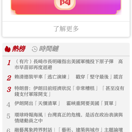
了解更多
熱榜
時間鏈
1
（有片）長崎市長明確指出美國軍機投下原子彈 高
市早苗卻再度迴避
2
賴清德裝甲車「逃亡演練」 戳穿「堅守最後」謊言
3
特朗普：伊朗目前經濟狀況「非常糟糕」 「甚至沒有
錢支付軍隊開支」
4
伊朗開出「天價清單」 霍峽重開要美國「買單」
5
環球時報海風｜台灣真正的危機，是活在政治表演與
情緒動員之中
6
融藝萬象跨界對話｜「藝術、建築與城市」主題論壇