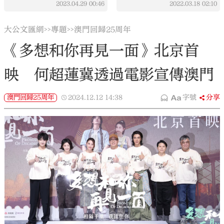
2023.04.29
00:46
2022.03.18
02:10
大公文匯網
專題
澳門回歸25周年
>>
>>
《多想和你再見一面》北京首
映 何超蓮冀透過電影宣傳澳門
澳門回歸25周年
2024.12.12
14:38
字號
分享