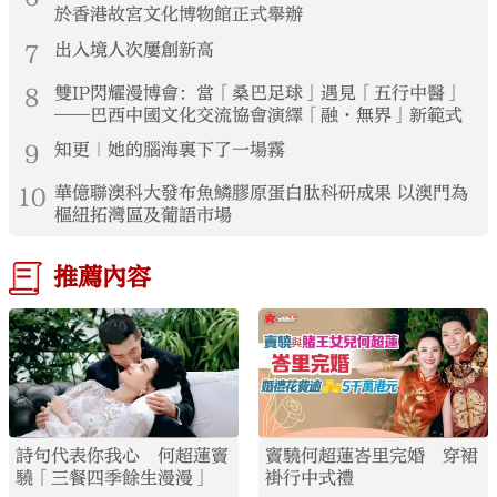
於香港故宮文化博物館正式舉辦
7
出入境人次屢創新高
8
雙IP閃耀漫博會：當「桑巴足球」遇見「五行中醫」
——巴西中國文化交流協會演繹「融·無界」新範式
9
知更｜她的腦海裏下了一場霧
10
華億聯澳科大發布魚鱗膠原蛋白肽科研成果 以澳門為
樞紐拓灣區及葡語市場
推薦內容
詩句代表你我心 何超蓮竇
竇驍何超蓮峇里完婚 穿裙
驍「三餐四季餘生漫漫」
褂行中式禮