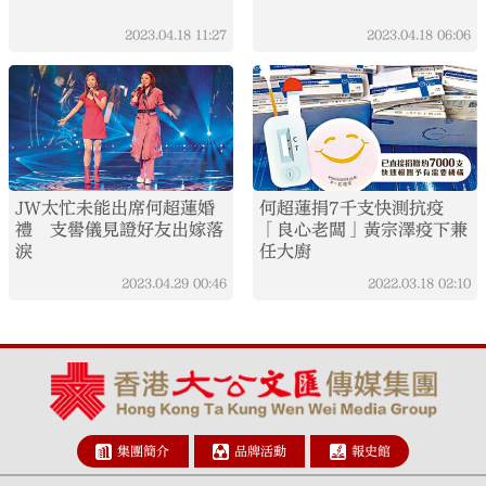
2023.04.18
11:27
2023.04.18
06:06
JW太忙未能出席何超蓮婚
何超蓮捐7千支快測抗疫
禮 支嚳儀見證好友出嫁落
「良心老闆」黃宗澤疫下兼
淚
任大廚
2023.04.29
00:46
2022.03.18
02:10
集團簡介
品牌活動
報史館