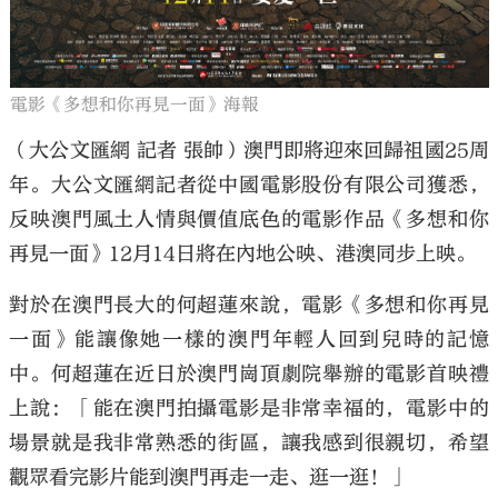
電影《多想和你再見一面》海報
（大公文匯網 記者 張帥）澳門即將迎來回歸祖國25周
年。大公文匯網記者從中國電影股份有限公司獲悉，
反映澳門風土人情與價值底色的電影作品《多想和你
再見一面》12月14日將在內地公映、港澳同步上映。
對於在澳門長大的何超蓮來說，電影《多想和你再見
一面》能讓像她一樣的澳門年輕人回到兒時的記憶
中。何超蓮在近日於澳門崗頂劇院舉辦的電影首映禮
上說：「能在澳門拍攝電影是非常幸福的，電影中的
場景就是我非常熟悉的街區，讓我感到很親切，希望
觀眾看完影片能到澳門再走一走、逛一逛！」