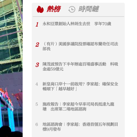
熱榜
時間鏈
1
永和豆漿創始人林炳生去世 享年70歲
1
2
（有片）美國參議院投票確認布蘭奇任司法
2
部長
3
陳茂波預告下半年辦逾百場盛事活動 料吸
3
金逾59億元
4
新皇崗口岸十一前啟用？李家超：確保安全
4
暢順下「越早越好」
5
施政報告｜李家超今早率司局長抵達九龍
5
塘 出席第二場地區諮詢
6
地區諮詢會｜李家超：香港首個五年規劃目
6
標9月發布