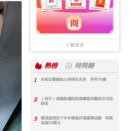
了解更多
熱榜
時間鏈
1
永和豆漿創始人林炳生去世 享年70歲
1
2
（有片）美國參議院投票確認布蘭奇任司法
2
部長
3
陳茂波預告下半年辦逾百場盛事活動 料吸
3
金逾59億元