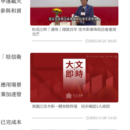
號甲運載火
的參與和貢
松花江畔『遺珠』隱匿百年 佳木斯東珠哈洽會重現
光芒
。
2025.05.21
00:25
稱「垣信衛
和應用場景
產業加速發
黑龍江佳木斯一體育館坍塌 初步確認3人被困
2023.11.06
14:42
目已完成本