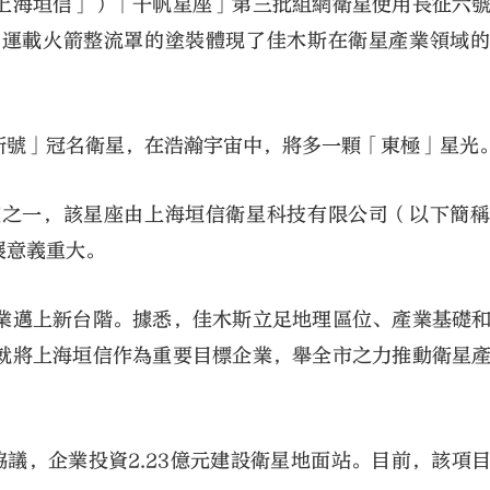
上海垣信」）「千帆星座」第三批組網衛星使用長征六
，運載火箭整流罩的塗裝體現了佳木斯在衛星產業領域
斯號」冠名衛星，在浩瀚宇宙中，將多一顆「東極」星光
座之一，該星座由上海垣信衛星科技有限公司（以下簡
展意義重大。
業邁上新台階。據悉，佳木斯立足地理區位、產業基礎
就將上海垣信作為重要目標企業，舉全市之力推動衛星
議，企業投資2.23億元建設衛星地面站。目前，該項