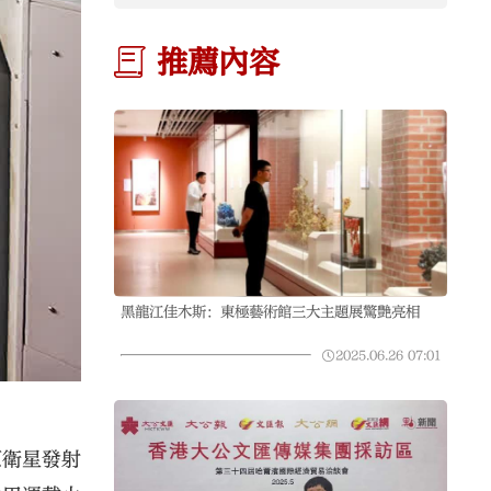
推薦內容
黑龍江佳木斯：東極藝術館三大主題展驚艷亮相
2025.06.26
07:01
原衛星發射