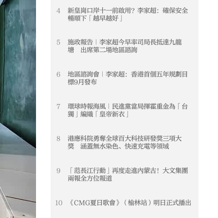
4
新皇崗口岸十一前啟用？李家超：確保安全
4
暢順下「越早越好」
5
施政報告｜李家超今早率司局長抵達九龍
5
塘 出席第二場地區諮詢
6
地區諮詢會｜李家超：香港首個五年規劃目
6
標9月發布
7
環球時報海風｜民進黨當局揮霍重金為「台
7
獨」編織「皇帝新衣」
8
港應科院勇奪全球百大科技研發獎三項大
8
獎 涵蓋無水染色、快速充電等領域
9
「范長江行動」再度走進內蒙古！大文集團
9
兩報全方位報道
10
《CMG夏日歌會》（榆林站）明日正式播出
10