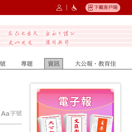
下載客戶端
號
專題
資訊
大公報·教育佳
字號