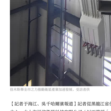
佳木斯舉全市之力推動衛星產業加速發展。受訪者供
【記者于海江、吳千哈爾濱報道】記者從黑龍江省佳