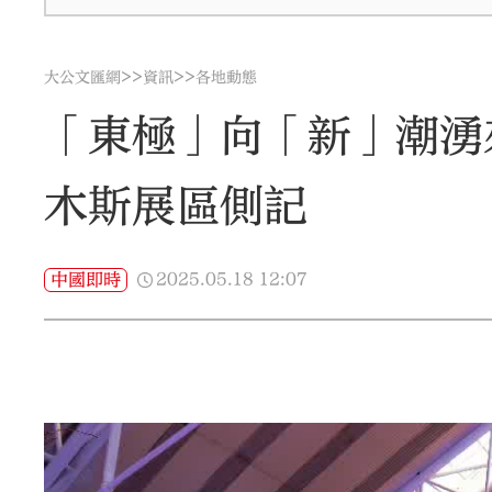
>>
>>
大公文匯網
資訊
各地動態
「東極」向「新」潮湧
木斯展區側記
2025.05.18
12:07
中國即時