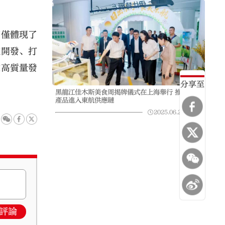
不僅體現了
據開發、打
業高質量發
分享至
黑龍江佳木斯美食周揭牌儀式在上海舉行 推動農副
產品進入東航供應鏈
2025.06.24
05:10
評論